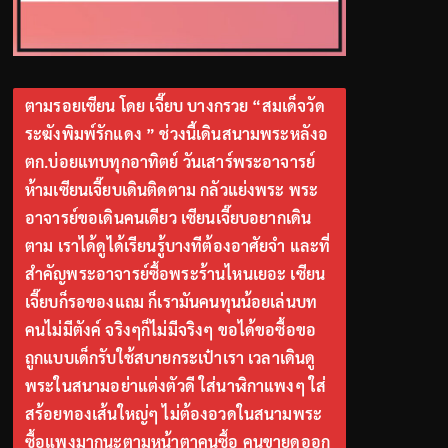
ตามรอยเซียน โดย เจี๊ยบ บางกรวย “สมเด็จวัด
ระฆังพิมพ์รักแดง ” ช่วงนี้เดินสนามพระหลังอ
ตก.บ่อยแทบทุกอาทิตย์ วันเสาร์พระอาจารย์
ห้ามเซียนเจี๊ยบเดินติดตาม กลัวแย่งพระ พระ
อาจารย์ขอเดินคนเดียว เซียนเจี๊ยบอยากเดิน
ตาม เราได้ดูได้เรียนรู้บางทีต้องอาศัยจำ และที่
สำคัญพระอาจารย์ซื้อพระร้านไหนเยอะ เซียน
เจี๊ยบก็รอของแถม ก็เรามันคนทุนน้อยเล่นบท
คนไม่มีตังค์ จริงๆก็ไม่มีจริงๆ ขอได้ขอซื้อขอ
ถูกแบบเด็กรับใช้สบายกระเป๋าเรา เวลาเดินดู
พระในสนามอย่าแต่งตัวดี ใส่นาฬิกาแพงๆ ใส่
สร้อยทองเส้นใหญ่ๆ ไม่ต้องอวดในสนามพระ
ซื้อแพงมากนะตามหน้าตาคนซื้อ คนขายดูออก