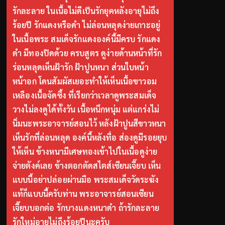
รักละลาย ในเนื้อไม่ดีเป็นรักยุคหลังอายุไม่ถึง
ร้อยปี รักแดงหรือดำ ไม่ล่อนหลุดง่ายเกาะอยู่
ในเนื้อพระ สมเด็จรักแดงองค์นี้มีครบ รักแดง
ดำ มีทองปิดด้วย ครบสูตร ดูง่ายด้านหน้าที่รัก
ร่อนหลุดเห็นฝ้ารัก ฝ้าปูนหนา ส่วนใบหน้า
หน้าอก โดนสัมผัสเยอะทำให้เห็นเนื้อขาวอม
เหลืองเนื้อจัดซึ้ง ที่เรียกว่าเวลาดูพระสมเด็จ
วางไม่ลงดูได้ทั้งวัน เนื้อหนึกหนุ่ม แต่แกร่งไม่
นิ่มนะพระอาจารย์สอนไว้ หลังฝ้าปูนสีขาวหนา
เห็นรักที่ล่อนหลุด องค์นี้หลังทื่อ ส่องดูมีรอยยุบ
ให้เห็น ข้างหนามีเศษทองเข้าไปในเนื้อดูง่าย
จ่ายตังค์เลย ข้างตอกตัดสไตส์เซียนเจี๊ยบ เห็น
แบบนี้อย่าปล่อยผ่านมือ พระสมเด็จวัดระฆัง
แท้ก็แบบนี้ครับท่าน พระอาจารย์สอนเซียน
เจี๊ยบบอกต่อ รักบางแดงหนาดำ ถ้ารักละลาย
รักใหม่อายุไม่ถึงร้อยปีนะครับ