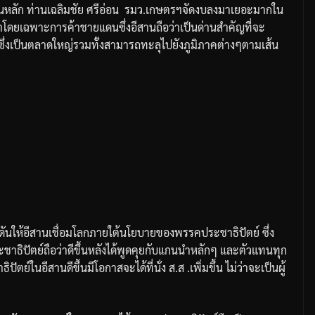
นหลัก
ท่านเฉลิมชัย
ศรีอ่อน
รมว
.
เกษตรฯจัดงบลงมาเยอะมากใน
้าโดยเฉพาะการค้าชายแดนซึ่งอีสานถือว่าเป็นด่านสำคัญที่จะ
ึ่งเป็นตลาดใหญ่รวมทั้งสามารถทะลุไปยังภูมิภาคต่างๆตามเส้น
ักดันให้อีสานเชื่อมโลกภายใต้นโยบายของพรรคประชาธิปัตย์
ซึ่ง
ธิปัตย์ถือว่าดีขึ้นหลังได้พูดคุยกับแกนนำหลักๆ
และตัวแทนทุก
ตย์ในอีสานดีขึ้นมีโอกาสจะได้ที่นั่ง
ส
.
ส
.
เพิ่มขึ้น
ไม่ว่าจะเป็นผู้