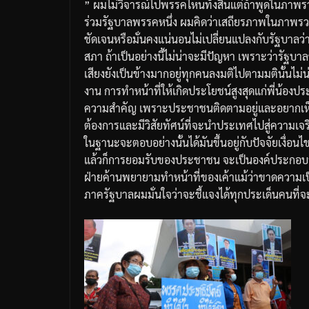
”
ผมไม่วิจารณ์ไปพรรคไหนทั้งสิ้นแต่ถ้าพูดในภาพ
ร่วมรัฐบาลพรรคหนึ่ง
ผมคิดว่าเสถียรภาพในภาพรวมรั
ชัดเจนหรือมั่นคงแน่นอนไม่เปลี่ยนแปลงกับรัฐบาลว่
สภา
ถ้าเป็นอย่างนี้ไม่น่าจะมีปัญหา
เพราะว่ารัฐบาลช
เสียงยังเป็นข้างมากอยู่ทุกคนลงมติไปตามมตินั้นไม่
งาน
การทำหน้าที่ให้เกิดประโยชน์สูงสุดแก่พี่น้องปร
ความสำคัญ
เพราะประชาชนติดตามอยู่และอยากเห็น
ต้องการและมีวิสัยทัศน์ที่จะนำประเทศไปสู่ความเจริ
ในฐานะจะตอบอย่างนั้นได้มันขึ้นอยู่กับปัจจัยเงื่อน
แล้วก็การยอมรับของประชาชน
จะเป็นองค์ประกอบ
ฝ่ายค้านพยายามทำหน้าที่ของเค้าแม้ว่าขาดความเป
ภาครัฐบาลผมมั่นใจว่าจะชี้แจงได้ทุกประเด็นคนที่จ