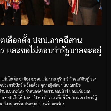
ขตเลือกตั้ง ปชป.ภาคอีสาน
คร และขอไม่ตอบว่ารัฐบาลจะอยู่
นแก่นโฮเต็ล
อ
.
เมือง
จ
.
ขอนแก่น
นาย
จุรินทร์
ลักษณวิศิษฏ์
รอง
คประชาธิปัตย์
พร้อมด้วย
คุณหญิงกัลยา
โสภณพนิช
ี
รมช
.
มหาดไทย
กำหนดจัดกิจกรรมออนทัวร์
ขอนแก่น
มอบ
สาน
ขอปันใจให้ประชาธิปัตย์
ทำงาน
เพื่อพี่น้อง
บ้านเฮา
โดยมีผู้
าคอีสานเข้าร่วมประชุมอย่างพร้อมเพรียง