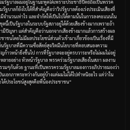
รวมรัฐบาลผมอยู่ในฐานะพูดได้เพราะประชาธิปัตย์ถือเป็นพรรค
ฐบาลก็ยังไปได้ที่สำคัญคือว่าวิปรัฐบาลต้องเร่งประเมินเสียงที่
ามีจำนวนเท่าไร
และจำกัดให้เป็นไปได้ตามนั้นในการลงคะแนนใน
ุดนี้เป็นรัฐบาลในระบบรัฐสภาอยู่ได้ด้วยเสียงข้างมากเพราะถ้า
น่ามีปัญหา
แต่สำคัญคือว่านอกจากเสียงข้างมากแล้วการสร้างผล
ะชาชนโดยไม่มีผลประโยชน์ส่วนตัวเข้ามาเกี่ยวข้องเป็นเรื่องที่มี
รัฐบาลที่มีความซื่อสัตย์สุจริตมีนโยบายที่ตอบสนองความ
ญก้าวหน้ายิ่งขึ้นไป
การที่รัฐบาลจะอยู่ครบวาระหรือไม่ผมไม่อยู่
ไขหลายอย่าง
หัวหน้ารัฐบาล
พรรคร่วมรัฐบาล
เสียงในสภา
ผลงาน
รวมๆกันด้วย
ฐานะที่เป็นพรรครวมรัฐบาลมองการอภิปรายมองว่า
็นเอกภาพระหว่างกันอยู่บ้างแต่ผมไม่ได้ไปตำหนิอะไร
แต่ว่าใน
ะได้ประโยชน์สูงสุดคือพี่น้องประชาชน
“