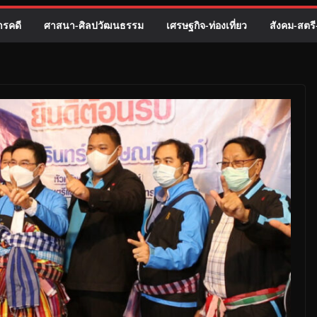
รคดี
ศาสนา-ศิลปวัฒนธรรม
เศรษฐกิจ-ท่องเที่ยว
สังคม-สตร