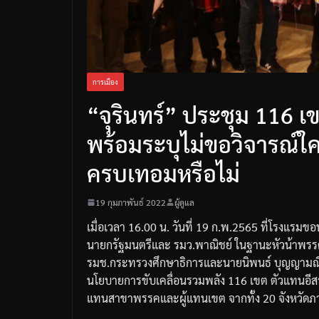
การเมือง
“จุรินทร์” ประชุม 116 เ
พร้อมระบุไม่ขอวิจารณ์ใ
ครบเทอมหรือไม่
19 กุมภาพันธ์ 2022
ผู้ดูแล
เมื่อเวลา
16.00
น
.
วันที่
19
ก
.
พ
.2565
ที่โรงแรมขอ
นายกรัฐมนตรีและ
รมว
.
พาณิชย์
ในฐานะหัวน้าพรร
รมช
.
กระทรวงศึกษาธิการและนายนิพนธ์
บุญญามณ
นโยบายการขับเคลื่อนรวมพลัง
116
เขต
ตัวแทนอี
แทนสาขาพรรค
และผู้แทนเขต
จากทั้ง
20
จังหวัดภ