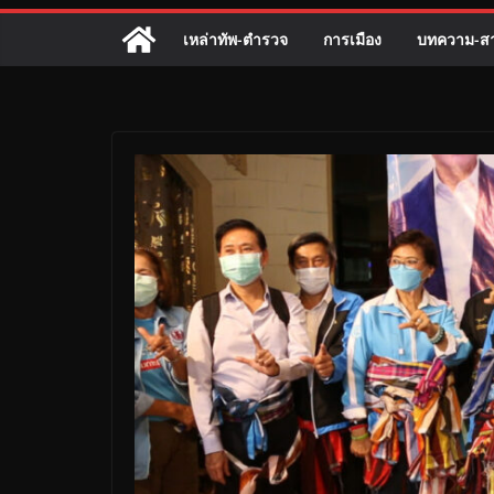
เหล่าทัพ-ตำรวจ
การเมือง
บทความ-สา