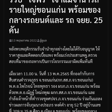
รายใหญ่ขอนแก่น พร้อมของ
กลางรถยนต์และ รถ จยย. 25
คัน
13 พฤษภาคม 2022
ผู้ดูแล
หลังพบพฤติกรรมรับจำนำทุกอย่างโดยไม่ได้รับอนุญาต
ให้
ราคาสูงและคิดดอกเบี้ยแพง
พร้อม
เร่งประสานพฐ
.
ตรวจ
สอบที่มาของรถหากเป็นการโจรกรรมเอาผิดเพิ่มทันที
เมื่อเวลา
11.00
น
.
วันที่
13
พ
.
ค
.2565
ที่กองกำกับการ
สืบสวนตำรวจภูธร
จ
.
ขอนแก่น
(
กก
.
สส
.
ภ
.
จว
.
ขอนแก่น
)
พ
.
ต
.
อ
.
ไพโรจน์
ไทยพุทธา
รอง
ผบก
.
ภ
.
จว
.
ขอนแก่น
พร้อม
ด้วย
พ
.
ต
.
อ
.
ณัฎฐ์
โหม่งพุฒ
ผกก
.
สส
.
ภ
.
จว
.
ขอนแก่น
และ
กำลังเจ้าหน้าที่ตำรวจชุด
ศปจร
.
ภ
.
จว
.
ขอนแก่น
ร่วมกันแถลง
ข่าวผลการจับกุมนางประภร
หงค์คำ
อายุ
52
ปี
อยู่บ้านเลข
ที่
209
ม
.25
ต
.
ศิลา
อ
.
เมือง
จ
.
ขอนแก่น
พร้อมของกลาง