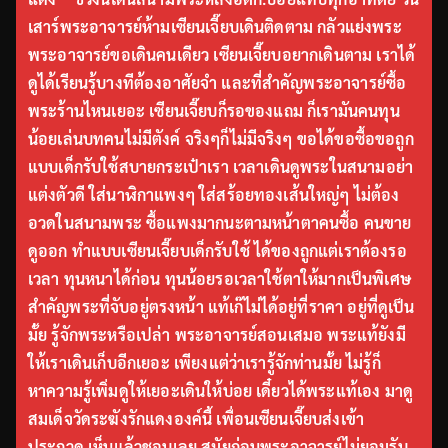
เสาร์พระอาจารย์ห้ามเซียนเจี๊ยบเดินติดตาม กลัวแย่งพระ
พระอาจารย์ขอเดินคนเดียว เซียนเจี๊ยบอยากเดินตาม เราได้
ดูได้เรียนรู้บางทีต้องอาศัยจำ และที่สำคัญพระอาจารย์ซื้อ
พระร้านไหนเยอะ เซียนเจี๊ยบก็รอของแถม ก็เรามันคนทุน
น้อยเล่นบทคนไม่มีตังค์ จริงๆก็ไม่มีจริงๆ ขอได้ขอซื้อขอถูก
แบบเด็กรับใช้สบายกระเป๋าเรา เวลาเดินดูพระในสนามอย่า
แต่งตัวดี ใส่นาฬิกาแพงๆ ใส่สร้อยทองเส้นใหญ่ๆ ไม่ต้อง
อวดในสนามพระ ซื้อแพงมากนะตามหน้าตาคนซื้อ คนขาย
ดูออก ทำแบบเซียนเจี๊ยบเด็กรับใช้ ได้ของถูกแต่เราต้องรอ
เวลา ทุนหนาได้ก่อน ทุนน้อยรอเวลาใช้ตาให้มากเป็นพิเศษ
สำคัญพระที่จับอยู่ตรงหน้า แท้เก๊ไม่ได้อยู่ที่ราคา อยู่ที่ดูเป็น
มั้ย รู้จักพระหรือเปล่า พระอาจารย์สอนเสมอ พระแท้ยังมี
ให้เราเดินเก็บอีกเยอะ เพียงแต่ว่าเรารู้จักท่านมั้ย ไม่รู้ก็
หาความรู้เพิ่มดูให้เยอะเดินให้บ่อย เดี๋ยวได้พระแท้เอง มาดู
สมเด็จวัดระฆังรักแดงองค์นี้ เพื่อนเซียนเจี๊ยบส่งเข้า
ประกวด เห็นแล้วชอบเลย สมัยก่อนพระอาจารย์ไม่ยอมรับ