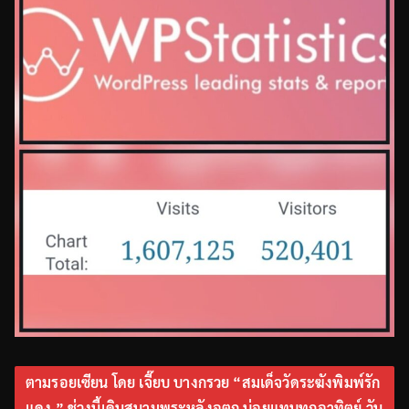
ตามรอยเซียน โดย เจี๊ยบ บางกรวย “สมเด็จวัดระฆังพิมพ์รัก
แดง ” ช่วงนี้เดินสนามพระหลังอตก.บ่อยแทบทุกอาทิตย์ วัน