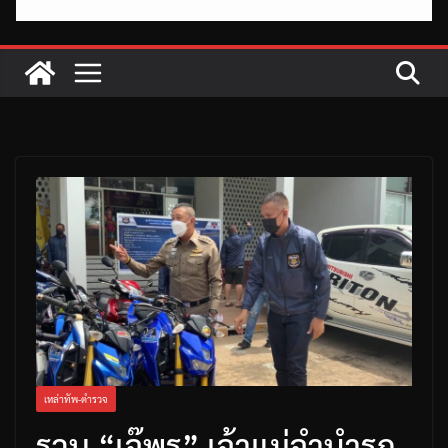
เหล่าทัพ-ตำรวจ
รวบ “เจ๊พร” เจ้าแม่จำนำรถ