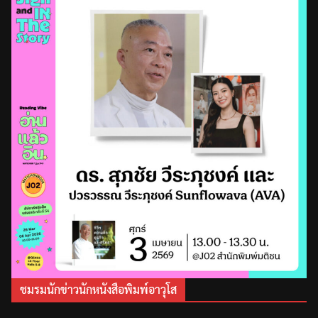
ชมรมนักข่าวนักหนังสือพิมพ์อาวุโส