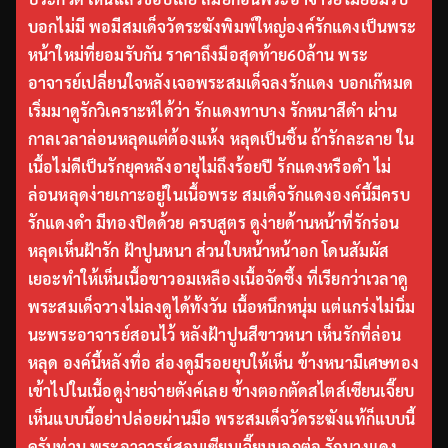
บอกไม่มี พอมีสมเด็จวัดระฆังพิมพ์ใหญ่องค์รักแดงเป็นพระ
หน้าใหม่ที่ยอมรับกัน ราคาถึงมือสุดท้าย60ล้าน พระ
อาจารย์เปลี่ยนใจหลังเจอพระสมเด็จลงรักแดง บอกเก๊หมด
เริ่มมาดูรักวิเคราะห์ได้ว่า รักแดงทาบาง รักหนาสีดำ ผ่าน
กาลเวลาล่อนหลุดแต่ต้องแห้ง หลุดเป็นชิ้น ถ้ารักละลาย ใน
เนื้อไม่ดีเป็นรักยุคหลังอายุไม่ถึงร้อยปี รักแดงหรือดำ ไม่
ล่อนหลุดง่ายเกาะอยู่ในเนื้อพระ สมเด็จรักแดงองค์นี้มีครบ
รักแดงดำ มีทองปิดด้วย ครบสูตร ดูง่ายด้านหน้าที่รักร่อน
หลุดเห็นฝ้ารัก ฝ้าปูนหนา ส่วนใบหน้าหน้าอก โดนสัมผัส
เยอะทำให้เห็นเนื้อขาวอมเหลืองเนื้อจัดซึ้ง ที่เรียกว่าเวลาดู
พระสมเด็จวางไม่ลงดูได้ทั้งวัน เนื้อหนึกหนุ่ม แต่แกร่งไม่นิ่ม
นะพระอาจารย์สอนไว้ หลังฝ้าปูนสีขาวหนา เห็นรักที่ล่อน
หลุด องค์นี้หลังทื่อ ส่องดูมีรอยยุบให้เห็น ข้างหนามีเศษทอง
เข้าไปในเนื้อดูง่ายจ่ายตังค์เลย ข้างตอกตัดสไตส์เซียนเจี๊ยบ
เห็นแบบนี้อย่าปล่อยผ่านมือ พระสมเด็จวัดระฆังแท้ก็แบบนี้
ครับท่าน พระอาจารย์สอนเซียนเจี๊ยบบอกต่อ รักบางแดง