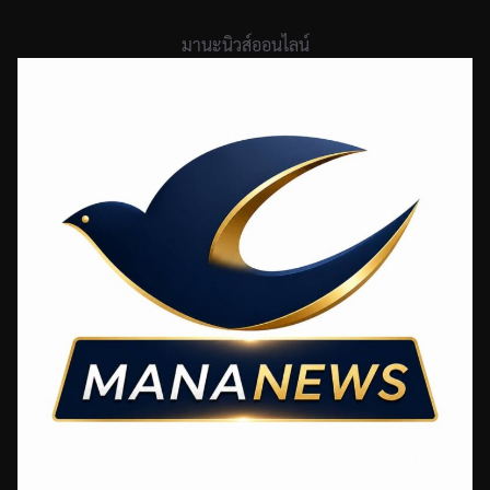
Skip
to
มานะนิวส์ออนไลน์
content