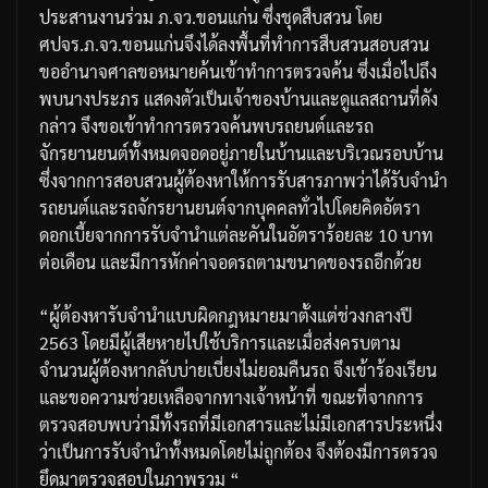
ประสานงานร่วม
ภ
.
จว
.
ขอนแก่น
ซึ่งชุดสืบสวน
โดย
ศปจร
.
ภ
.
จว
.
ขอนแก่นจึงได้ลงพื้นที่ทำการสืบสวนสอบสวน
ขออำนาจศาลขอหมายค้นเข้าทำการตรวจค้น
ซึ่งเมื่อไปถึง
พบนางประภร
แสดงตัวเป็นเจ้าของบ้านและดูแลสถานที่ดัง
กล่าว
จึงขอเข้าทำการตรวจค้นพบรถยนต์และรถ
จักรยานยนต์ทั้งหมดจอดอยู่ภายในบ้านและบริเวณรอบบ้าน
ซึ่งจากการสอบสวนผู้ต้องหาให้การรับสารภาพว่าได้รับจำนำ
รถยนต์และรถจักรยานยนต์จากบุคคลทั่วไปโดยคิดอัตรา
ดอกเบี้ยจากการรับจำนำแต่ละคันในอัตราร้อยละ
10
บาท
ต่อเดือน
และมีการหักค่าจอดรถตามขนาดของรถอีกด้วย
“
ผู้ต้องหารับจำนำแบบผิดกฎหมายมาตั้งแต่ช่วงกลางปี
2563
โดยมีผู้เสียหายไปใช้บริการและเมื่อส่งครบตาม
จำนวนผู้ต้องหากลับบ่ายเบี่ยงไม่ยอมคืนรถ
จึงเข้าร้องเรียน
และขอความช่วยเหลือจากทางเจ้าหน้าที่
ขณะที่จากการ
ตรวจสอบพบว่ามีทั้งรถที่มีเอกสารและไม่มีเอกสาร
ประหนึ่ง
ว่าเป็นการรับจำนำทั้งหมดโดยไม่ถูกต้อง
จึงต้องมีการตรวจ
ยึดมาตรวจสอบในภาพรวม
“