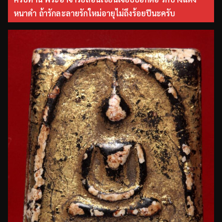
หนาดำ ถ้ารักละลายรักใหม่อายุไม่ถึงร้อยปีนะครับ