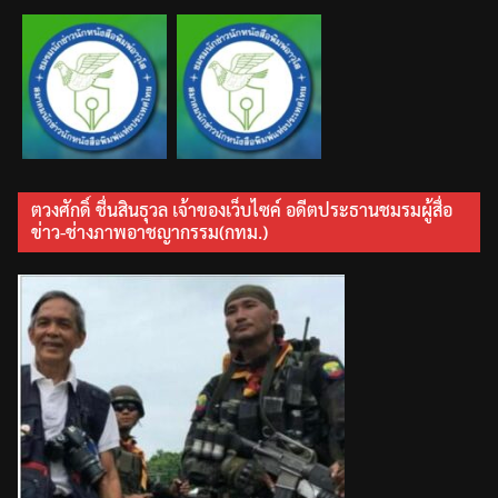
ตวงศักดิ์ ชื่นสินธุวล เจ้าของเว็บไซค์ อดีตประธานชมรมผู้สื่อ
ข่าว-ช่างภาพอาชญากรรม(กทม.)