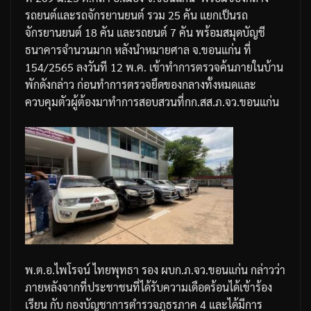
รถยนต์และรถจักรยานยนต์
รวม
25
คัน
แยกเป็นรถ
จักรยานยนต์
18
คัน
และรถยนต์
7
คัน
พร้อมสมุดบัญชี
ธนาคารจำนวนมาก
หลังนำหมายศาล
จ
.
ขอนแก่น
ที่
154/2565
ลงวันที
12
พ
.
ค
.
เข้าทำการตรวจค้นภายในบ้าน
พักดังกล่าว
ก่อนทำการตรวจยึดของกลางทั้งหมดและ
ควบคุมตัวผู้ต้องมาทำการสอบสวนที่
กก
.
สส
.
ภ
.
จว
.
ขอนแก่น
พ
.
ต
.
อ
.
ไพโรจน์
ไทยพุทธา
รอง
ผบก
.
ภ
.
จว
.
ขอนแก่น
กล่าวว่า
ภายหลังจากที่ประชาชนที่ได้รับความเดือดร้อนได้เข้าร้อง
เรียน
กับ
กองบัญชาการตำรวจภูธรภาค
4
และได้มีการ