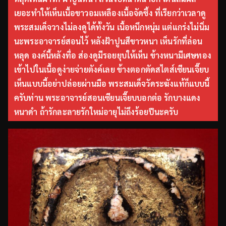
เยอะทำให้เห็นเนื้อขาวอมเหลืองเนื้อจัดซึ้ง ที่เรียกว่าเวลาดู
พระสมเด็จวางไม่ลงดูได้ทั้งวัน เนื้อหนึกหนุ่ม แต่แกร่งไม่นิ่ม
นะพระอาจารย์สอนไว้ หลังฝ้าปูนสีขาวหนา เห็นรักที่ล่อน
หลุด องค์นี้หลังทื่อ ส่องดูมีรอยยุบให้เห็น ข้างหนามีเศษทอง
เข้าไปในเนื้อดูง่ายจ่ายตังค์เลย ข้างตอกตัดสไตส์เซียนเจี๊ยบ
เห็นแบบนี้อย่าปล่อยผ่านมือ พระสมเด็จวัดระฆังแท้ก็แบบนี้
ครับท่าน พระอาจารย์สอนเซียนเจี๊ยบบอกต่อ รักบางแดง
หนาดำ ถ้ารักละลายรักใหม่อายุไม่ถึงร้อยปีนะครับ