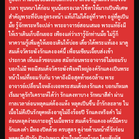
เวลา ทุนหนาได้ก่อน ทุนน้อยรอเวลาใช้ตาให้มากเป็นพิเศษ
สำคัญพระที่จับอยู่ตรงหน้า แท้เก๊ไม่ได้อยู่ที่ราคา อยู่ที่ดูเป็น
มั้ย รู้จักพระหรือเปล่า พระอาจารย์สอนเสมอ พระแท้ยังมี
ให้เราเดินเก็บอีกเยอะ เพียงแต่ว่าเรารู้จักท่านมั้ย ไม่รู้ก็
หาความรู้เพิ่มดูให้เยอะเดินให้บ่อย เดี๋ยวได้พระแท้เอง มาดู
สมเด็จวัดระฆังรักแดงองค์นี้ เพื่อนเซียนเจี๊ยบส่งเข้า
ประกวด เห็นแล้วชอบเลย สมัยก่อนพระอาจารย์ไม่ยอมรับ
บอกไม่มี พอมีสมเด็จวัดระฆังพิมพ์ใหญ่องค์รักแดงเป็นพระ
หน้าใหม่ที่ยอมรับกัน ราคาถึงมือสุดท้าย60ล้าน พระ
อาจารย์เปลี่ยนใจหลังเจอพระสมเด็จลงรักแดง บอกเก๊หมด
เริ่มมาดูรักวิเคราะห์ได้ว่า รักแดงทาบาง รักหนาสีดำ ผ่าน
กาลเวลาล่อนหลุดแต่ต้องแห้ง หลุดเป็นชิ้น ถ้ารักละลาย ใน
เนื้อไม่ดีเป็นรักยุคหลังอายุไม่ถึงร้อยปี รักแดงหรือดำ ไม่
ล่อนหลุดง่ายเกาะอยู่ในเนื้อพระ สมเด็จรักแดงองค์นี้มีครบ
รักแดงดำ มีทองปิดด้วย ครบสูตร ดูง่ายด้านหน้าที่รักร่อน
หลุดเห็นฝ้ารัก ฝ้าปูนหนา ส่วนใบหน้าหน้าอก โดนสัมผัส