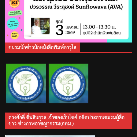
ชมรมนักข่าวนักหนังสือพิมพ์อาวุโส
ตวงศักดิ์ ชื่นสินธุวล เจ้าของเว็บไซค์ อดีตประธานชมรมผู้สื่อ
ข่าว-ช่างภาพอาชญากรรม(กทม.)