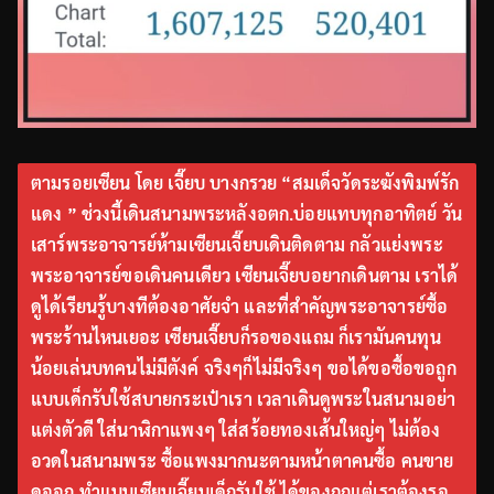
ตามรอยเซียน โดย เจี๊ยบ บางกรวย “สมเด็จวัดระฆังพิมพ์รัก
แดง ” ช่วงนี้เดินสนามพระหลังอตก.บ่อยแทบทุกอาทิตย์ วัน
เสาร์พระอาจารย์ห้ามเซียนเจี๊ยบเดินติดตาม กลัวแย่งพระ
พระอาจารย์ขอเดินคนเดียว เซียนเจี๊ยบอยากเดินตาม เราได้
ดูได้เรียนรู้บางทีต้องอาศัยจำ และที่สำคัญพระอาจารย์ซื้อ
พระร้านไหนเยอะ เซียนเจี๊ยบก็รอของแถม ก็เรามันคนทุน
น้อยเล่นบทคนไม่มีตังค์ จริงๆก็ไม่มีจริงๆ ขอได้ขอซื้อขอถูก
แบบเด็กรับใช้สบายกระเป๋าเรา เวลาเดินดูพระในสนามอย่า
แต่งตัวดี ใส่นาฬิกาแพงๆ ใส่สร้อยทองเส้นใหญ่ๆ ไม่ต้อง
อวดในสนามพระ ซื้อแพงมากนะตามหน้าตาคนซื้อ คนขาย
ดูออก ทำแบบเซียนเจี๊ยบเด็กรับใช้ ได้ของถูกแต่เราต้องรอ