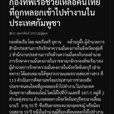
กองทัพเรือช่วยเหลือคนไทย
ที่ถูกหลอกเข้าไปทำงานใน
ประเทศกัมพูชา
21 กุมภาพันธ์ 2022
ผู้ดูแล
กองทัพเรือ
โดย
พลเรือตรี
อุทาน
คล้ายภูผึ้ง
ผู้อำนวยการ
สำนักประสานภารกิจรักษาความมั่นคงภายในจังหวัดกลุ่มที่
2
สำนักงานประสานภารกิจด้านความมั่นคงกับกองอำนวย
การรักษาความมั่นคงภายในราชอาณาจักรกองทัพเรือ
/
รอง
ผู้อำนวยการรักษาความมั่นคงภายในจังหวัดจันทบุรี
(
ฝ่าย
ทหาร
)
ได้มอบหมายให้ชุดรวบรวมและตรวจสอบข่าวสาร
ที่
113
ดำเนินการติดตามพร้อมประสานการช่วยเหลือ
ประชาชนคนไทยที่ถูกหลอกเข้าไปทำงาน
ในประเทศ
กัมพูชาทางสื่อออนไลน์
โดยได้ไปที่บ้านเลขที่
187/1
หมู่ที่
2
ตำบลทุ่งขนาน
อำเภอสอยดาว
จังหวัดจันทบุรีพบนางเลี่ยม
นามวี
อายุ
55
ปี
ซึ่งเป็นยายของนายกฤตยชญ์
หรือน้อง
บอส
อายุ
19
ปี
หนึ่งในจำนวนผู้ที่ถูกเพื่อนหลอกให้ไปทำงาน