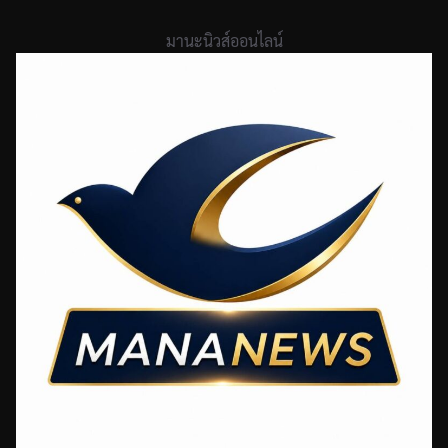
Skip
to
มานะนิวส์ออนไลน์
content