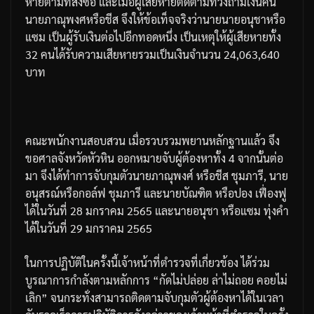
หายตามที่สั่งซื้อ
และเมื่อผู้เสียหายติดตามทวงถามเงินคืน
นายภาณุพงศหรือชีส
จึงให้ข้อเท็จจริงว่านายนายอนุชาหรือ
แซม
เป็นผู้รับเงินต่อไปอีกทอดหนึ่ง
เป็นเหตุให้ผู้เสียหายทั้ง
32
คนได้รับความเสียหายรวมเป็นเงินจำนวน
24,063,640
บาท
คณะพนักงานสอบสวน
เมื่อรวบรวมพยานหลักฐานแล้ว
จึง
ขอศาลจังหวัดหัวหิน
ออกหมายจับผู้ต้องหาทั้ง
4
จากนั้นต่อ
มา
จึงได้ทำการจับกุมตัวนายภาณุพงศ์
หรือชีส
ชุมภารี
,
นาย
อนุสรณ์
หรือกอล์ฟ
ชุมภารี
และนายบัณฑิต
หรือปอง
เฟื่องฟู
ได้ในวันที่
28
มกราคม
2565
และนายอนุชา
หรือแซม
ทุ่งคำ
ได้ในวันที่
29
มกราคม
2565
ในการปฏิบัติในครั้งนี้เจ้าหน้าที่ตำรวจที่เกี่ยวข้อง
ได้ร่วม
บูรณาการกำลังตามหลักการ
“
กัดไม่ปล่อย
ล่าไม่ถอย
คอยไม่
เลิก
”
จนกระทั่งสามารถติดตามจับกุมตัวผู้ต้องหาได้ในเวลา