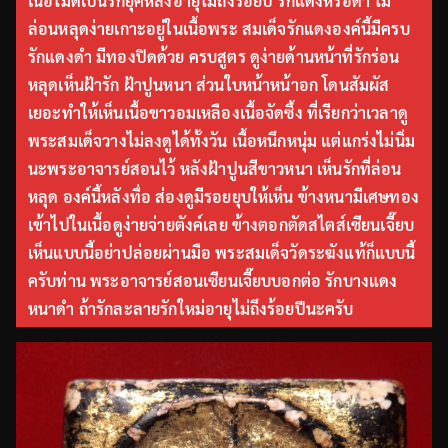
เนื้อไม่ดีเป็นรักยุคหลังอายุไม่ถึงร้อยปี รักแดงหรือดำ ไม่
ล่อนหลุดง่ายเกาะอยู่ในเนื้อพระ สมเด็จรักแดงองค์นี้มีครบ
รักแดงดำ มีทองปิดด้วย ครบสูตร ดูง่ายด้านหน้าที่รักร่อน
หลุดเห็นฝ้ารัก ฝ้าปูนหนา ส่วนใบหน้าหน้าอก โดนสัมผัส
เยอะทำให้เห็นเนื้อขาวอมเหลืองเนื้อจัดซึ้ง ที่เรียกว่าเวลาดู
พระสมเด็จวางไม่ลงดูได้ทั้งวัน เนื้อหนึกหนุ่ม แต่แกร่งไม่นิ่ม
นะพระอาจารย์สอนไว้ หลังฝ้าปูนสีขาวหนา เห็นรักที่ล่อน
หลุด องค์นี้หลังทื่อ ส่องดูมีรอยยุบให้เห็น ข้างหนามีเศษทอง
เข้าไปในเนื้อดูง่ายจ่ายตังค์เลย ข้างตอกตัดสไตส์เซียนเจี๊ยบ
เห็นแบบนี้อย่าปล่อยผ่านมือ พระสมเด็จวัดระฆังแท้ก็แบบนี้
ครับท่าน พระอาจารย์สอนเซียนเจี๊ยบบอกต่อ รักบางแดง
หนาดำ ถ้ารักละลายรักใหม่อายุไม่ถึงร้อยปีนะครับ