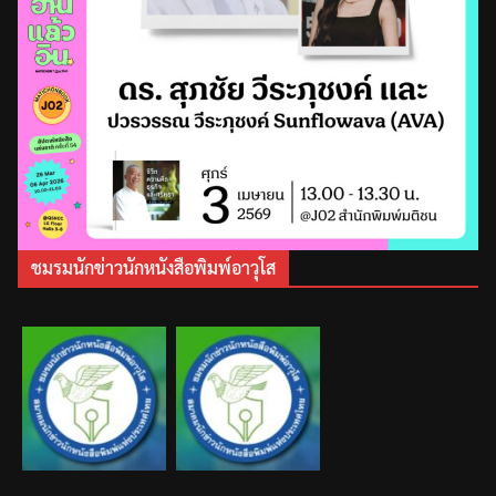
ชมรมนักข่าวนักหนังสือพิมพ์อาวุโส