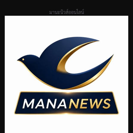
Skip
to
มานะนิวส์ออนไลน์
content