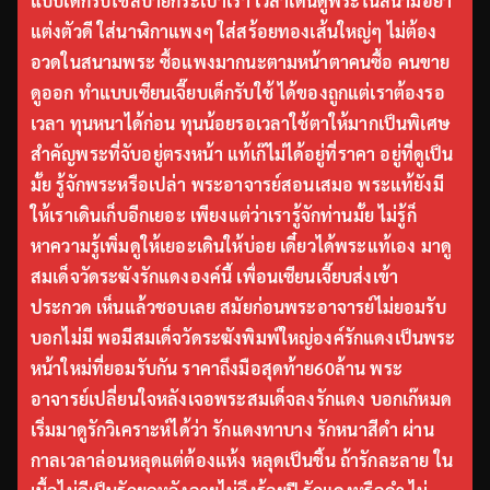
แบบเด็กรับใช้สบายกระเป๋าเรา เวลาเดินดูพระในสนามอย่า
แต่งตัวดี ใส่นาฬิกาแพงๆ ใส่สร้อยทองเส้นใหญ่ๆ ไม่ต้อง
อวดในสนามพระ ซื้อแพงมากนะตามหน้าตาคนซื้อ คนขาย
ดูออก ทำแบบเซียนเจี๊ยบเด็กรับใช้ ได้ของถูกแต่เราต้องรอ
เวลา ทุนหนาได้ก่อน ทุนน้อยรอเวลาใช้ตาให้มากเป็นพิเศษ
สำคัญพระที่จับอยู่ตรงหน้า แท้เก๊ไม่ได้อยู่ที่ราคา อยู่ที่ดูเป็น
มั้ย รู้จักพระหรือเปล่า พระอาจารย์สอนเสมอ พระแท้ยังมี
ให้เราเดินเก็บอีกเยอะ เพียงแต่ว่าเรารู้จักท่านมั้ย ไม่รู้ก็
หาความรู้เพิ่มดูให้เยอะเดินให้บ่อย เดี๋ยวได้พระแท้เอง มาดู
สมเด็จวัดระฆังรักแดงองค์นี้ เพื่อนเซียนเจี๊ยบส่งเข้า
ประกวด เห็นแล้วชอบเลย สมัยก่อนพระอาจารย์ไม่ยอมรับ
บอกไม่มี พอมีสมเด็จวัดระฆังพิมพ์ใหญ่องค์รักแดงเป็นพระ
หน้าใหม่ที่ยอมรับกัน ราคาถึงมือสุดท้าย60ล้าน พระ
อาจารย์เปลี่ยนใจหลังเจอพระสมเด็จลงรักแดง บอกเก๊หมด
เริ่มมาดูรักวิเคราะห์ได้ว่า รักแดงทาบาง รักหนาสีดำ ผ่าน
กาลเวลาล่อนหลุดแต่ต้องแห้ง หลุดเป็นชิ้น ถ้ารักละลาย ใน