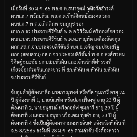
เมื่อวันที่
30
ม
.
ค
. 65
พล
.
ต
.
ท
.
ธนายุตม์
วุฒิจรัสธำรงค์
ผบช
.
ภ
.7
พร้อมด้วย
พล
.
ต
.
ต
.
รักษ์จิต
หม้อมงคล
รอง
ผบช
.
ภ
.7
พ
.
ต
.
อ
.
กิตติภพ
ชมภูนุช
รอง
ผบก
.
ภ
.
จว
.
ประจวบคีรีขันธ์
พ
.
ต
.
อ
.
วิธิวัฒน์
ศรีทองจ้อย
รอง
ผบก
.
ภ
.
จว
.
ประจวบคีรีขันธ์
พ
.
ต
.
อ
.
ภาณุทัต
เหลืองสัจจกุล
ผกก
.
สส
.
ภ
.
จว
.
ประจวบคีรีขันธ์
พ
.
ต
.
อ
.
เจริญ
ชนประเสริฐ
ผกก
.(
สอบสวน
)
กส
.
ภ
.
จว
.
ประจวบคีรีขันธ์
พ
.
ต
.
อ
.
หงส์พรหม
วิศิษฐ์ชนะชัย
ผกก
.
สภ
.
หัวหิน
และเจ้าหน้าที่ตำรวจที่
เกี่ยวข้องร่วมกันแถลงข่าว
ที่
สภ
.
หัวหิน
ต
.
หัวหิน
อ
.
หัวหิน
จ
.
ประจวบคีรีขันธ์
จับกุมตัวผู้ต้องหาคือ
นายภาณุพงศ์
หรือชีส
ชุมภารี
อายุ
24
ปี
ผู้ต้องหาที่
1,
นายบัณฑิต
หรือปอง
เฟื่องฟู
อายุ
23
ปี
ผู้
ต้องหาที่
2,
นายอนุสรณ์
หรือกอล์ฟ
ชุมภารี
อายุ
29
ปี
ผู้
ต้องหาที่
3
และนายอนุชา
หรือแซม
ทุ่งคำ
อายุ
33
ปี
ผู้
ต้องหาที่
4
ซึ่งเป็นผู้ต้องหาตามหมายจับศาลจังหวัดหัวหิน
ที่
จ
.5-8/2565
ลงวันที่
28
ม
.
ค
. 65
ตามลำดับ
ซึ่งต้องหาว่า