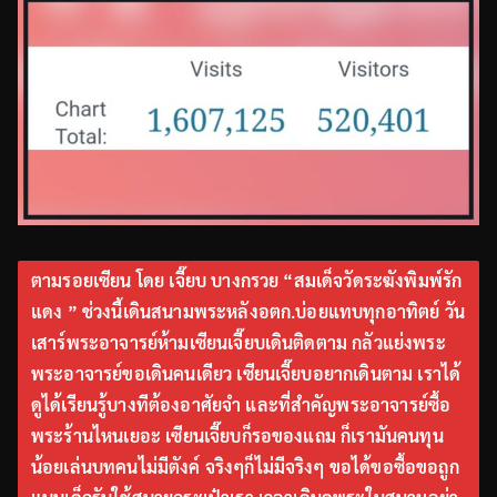
ตามรอยเซียน โดย เจี๊ยบ บางกรวย “สมเด็จวัดระฆังพิมพ์รัก
แดง ” ช่วงนี้เดินสนามพระหลังอตก.บ่อยแทบทุกอาทิตย์ วัน
เสาร์พระอาจารย์ห้ามเซียนเจี๊ยบเดินติดตาม กลัวแย่งพระ
พระอาจารย์ขอเดินคนเดียว เซียนเจี๊ยบอยากเดินตาม เราได้
ดูได้เรียนรู้บางทีต้องอาศัยจำ และที่สำคัญพระอาจารย์ซื้อ
พระร้านไหนเยอะ เซียนเจี๊ยบก็รอของแถม ก็เรามันคนทุน
น้อยเล่นบทคนไม่มีตังค์ จริงๆก็ไม่มีจริงๆ ขอได้ขอซื้อขอถูก