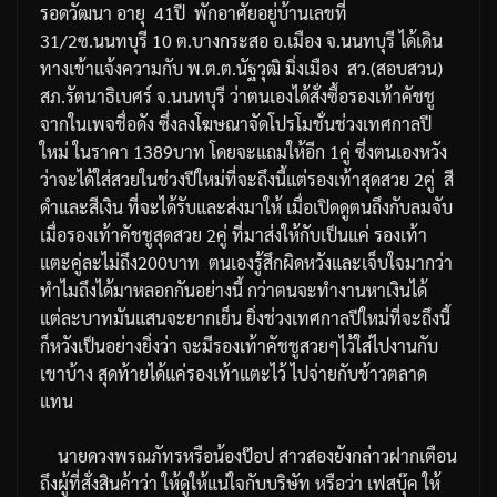
รอดวัฒนา
อายุ
41
ปี
พักอาศัยอยู่บ้านเลขที่
31/2
ซ
.
นนทบุรี
10
ต
.
บางกระสอ
อ
.
เมือง
จ
.
นนทบุรี
ได้เดิน
ทางเข้าแจ้งความกับ
พ
.
ต
.
ต
.
นัฐวุฒิ
มิ่งเมือง
สว
.(
สอบสวน
)
สภ
.
รัตนาธิเบศร์
จ
.
นนทบุรี
ว่าตนเองได้สั่งซื้อรองเท้าคัชชู
จากในเพจชื่อดัง
ซึ่งลงโฆษณาจัดโปรโมชั่นช่วงเทศกาลปี
ใหม่
ในราคา
1389
บาท
โดยจะแถมให้อีก
1
คู่
ซึ่งตนเองหวัง
ว่าจะได้ใส่สวยในช่วงปีใหม่ที่จะถึงนี้แต่รองเท้าสุดสวย
2
คู่
สี
ดำและสีเงิน
ที่จะได้รับและส่งมาให้
เมื่อเปิดดูตนถึงกับลมจับ
เมื่อรองเท้าคัชชูสุดสวย
2
คู่
ที่มาส่งให้กับเป็นแค่
รองเท้า
แตะคู่ละไม่ถึง
200
บาท
ตนเองรู้สึกผิดหวังและเจ็บใจมากว่า
ทำไมถึงได้มาหลอกกันอย่างนี้
กว่าตนจะทำงานหาเงินได้
แต่ละบาทมันแสนจะยากเย็น
ยิ่งช่วงเทศกาลปีใหม่ที่จะถึงนี้
ก็หวังเป็นอย่างยิ่งว่า
จะมีรองเท้าคัชชูสวยๆไว้ใส่ไปงานกับ
เขาบ้าง
สุดท้ายได้แค่รองเท้าแตะไว้
ไปจ่ายกับข้าวตลาด
แทน
นายดวงพรณภัทรหรือน้องป๊อป
สาวสองยังกล่าวฝากเตือน
ถึงผู้ที่สั่งสินค้าว่า
ให้ดูให้แน่ใจกับบริษัท
หรือว่า
เฟสบุ๊ค
ให้