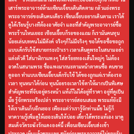
เสาร์พระอาจารย์ห้ามเซียนเจี๊ยบเดินติดตาม กลัวแย่งพระ
พระอาจารย์ขอเดินคนเดียว เซียนเจี๊ยบอยากเดินตาม เราได้
ดูได้เรียนรู้บางทีต้องอาศัยจำ และที่สำคัญพระอาจารย์ซื้อ
พระร้านไหนเยอะ เซียนเจี๊ยบก็รอของแถม ก็เรามันคนทุน
น้อยเล่นบทคนไม่มีตังค์ จริงๆก็ไม่มีจริงๆ ขอได้ขอซื้อขอถูก
แบบเด็กรับใช้สบายกระเป๋าเรา เวลาเดินดูพระในสนามอย่า
แต่งตัวดี ใส่นาฬิกาแพงๆ ใส่สร้อยทองเส้นใหญ่ๆ ไม่ต้อง
อวดในสนามพระ ซื้อแพงมากนะตามหน้าตาคนซื้อ คนขาย
ดูออก ทำแบบเซียนเจี๊ยบเด็กรับใช้ ได้ของถูกแต่เราต้องรอ
เวลา ทุนหนาได้ก่อน ทุนน้อยรอเวลาใช้ตาให้มากเป็นพิเศษ
สำคัญพระที่จับอยู่ตรงหน้า แท้เก๊ไม่ได้อยู่ที่ราคา อยู่ที่ดูเป็น
มั้ย รู้จักพระหรือเปล่า พระอาจารย์สอนเสมอ พระแท้ยังมี
ให้เราเดินเก็บอีกเยอะ เพียงแต่ว่าเรารู้จักท่านมั้ย ไม่รู้ก็
หาความรู้เพิ่มดูให้เยอะเดินให้บ่อย เดี๋ยวได้พระแท้เอง มาดู
สมเด็จวัดระฆังรักแดงองค์นี้ เพื่อนเซียนเจี๊ยบส่งเข้า
ประกวด เห็นแล้วชอบเลย สมัยก่อนพระอาจารย์ไม่ยอมรับ