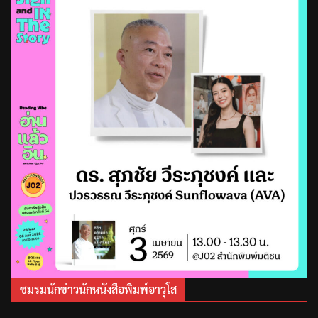
ชมรมนักข่าวนักหนังสือพิมพ์อาวุโส