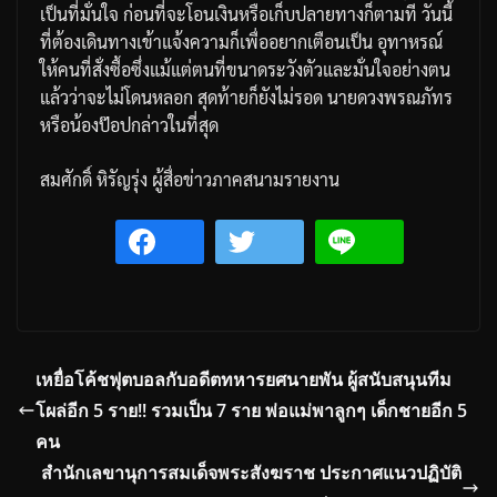
เป็นที่มั่นใจ
ก่อนที่จะโอนเงินหรือเก็บปลายทางก็ตามที
วันนี้
ที่ต้องเดินทางเข้าแจ้งความก็เพื่ออยากเตือนเป็น
อุทาหรณ์
ให้คนที่สั่งซื้อ
ซึ่งแม้แต่ตนที่ขนาดระวังตัวและมั่นใจอย่างตน
แล้วว่าจะไม่โดนหลอก
สุดท้ายก็ยังไม่รอด
นายดวงพรณภัทร
หรือน้องป๊อปกล่าวในที่สุด
สมศักดิ์ หิรัญรุ่ง ผู้สื่อข่าวภาคสนามรายงาน
เหยื่อโค้ชฟุตบอลกับอดีตทหารยศนายพัน ผู้สนับสนุนทีม
โผล่อีก 5 ราย!! รวมเป็น 7 ราย พ่อแม่พาลูกๆ เด็กชายอีก 5
คน
สำนักเลขานุการสมเด็จพระสังฆราช​ ประกาศ​แนวปฏิบัติ