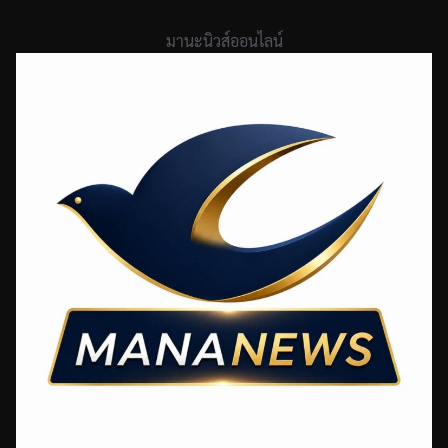
Skip
to
มานะนิวส์ออนไลน์
content