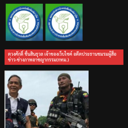
ตวงศักดิ์ ชื่นสินธุวล เจ้าของเว็บไซค์ อดีตประธานชมรมผู้สื่อ
ข่าว-ช่างภาพอาชญากรรม(กทม.)