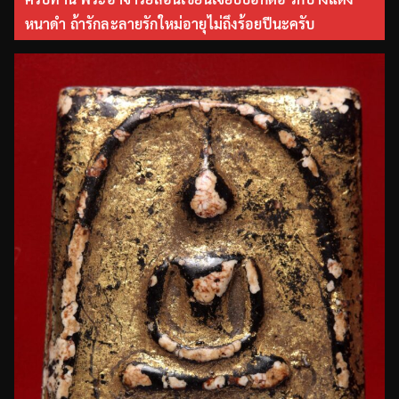
หนาดำ ถ้ารักละลายรักใหม่อายุไม่ถึงร้อยปีนะครับ