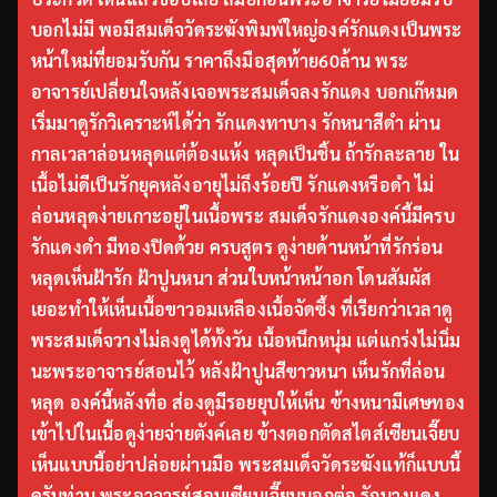
บอกไม่มี พอมีสมเด็จวัดระฆังพิมพ์ใหญ่องค์รักแดงเป็นพระ
หน้าใหม่ที่ยอมรับกัน ราคาถึงมือสุดท้าย60ล้าน พระ
อาจารย์เปลี่ยนใจหลังเจอพระสมเด็จลงรักแดง บอกเก๊หมด
เริ่มมาดูรักวิเคราะห์ได้ว่า รักแดงทาบาง รักหนาสีดำ ผ่าน
กาลเวลาล่อนหลุดแต่ต้องแห้ง หลุดเป็นชิ้น ถ้ารักละลาย ใน
เนื้อไม่ดีเป็นรักยุคหลังอายุไม่ถึงร้อยปี รักแดงหรือดำ ไม่
ล่อนหลุดง่ายเกาะอยู่ในเนื้อพระ สมเด็จรักแดงองค์นี้มีครบ
รักแดงดำ มีทองปิดด้วย ครบสูตร ดูง่ายด้านหน้าที่รักร่อน
หลุดเห็นฝ้ารัก ฝ้าปูนหนา ส่วนใบหน้าหน้าอก โดนสัมผัส
เยอะทำให้เห็นเนื้อขาวอมเหลืองเนื้อจัดซึ้ง ที่เรียกว่าเวลาดู
พระสมเด็จวางไม่ลงดูได้ทั้งวัน เนื้อหนึกหนุ่ม แต่แกร่งไม่นิ่ม
นะพระอาจารย์สอนไว้ หลังฝ้าปูนสีขาวหนา เห็นรักที่ล่อน
หลุด องค์นี้หลังทื่อ ส่องดูมีรอยยุบให้เห็น ข้างหนามีเศษทอง
เข้าไปในเนื้อดูง่ายจ่ายตังค์เลย ข้างตอกตัดสไตส์เซียนเจี๊ยบ
เห็นแบบนี้อย่าปล่อยผ่านมือ พระสมเด็จวัดระฆังแท้ก็แบบนี้
ครับท่าน พระอาจารย์สอนเซียนเจี๊ยบบอกต่อ รักบางแดง