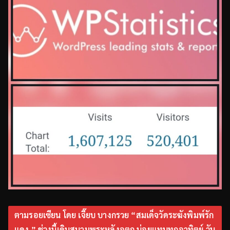
ตามรอยเซียน โดย เจี๊ยบ บางกรวย “สมเด็จวัดระฆังพิมพ์รัก
แดง ” ช่วงนี้เดินสนามพระหลังอตก.บ่อยแทบทุกอาทิตย์ วัน