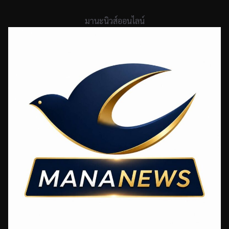
Skip
to
มานะนิวส์ออนไลน์
content