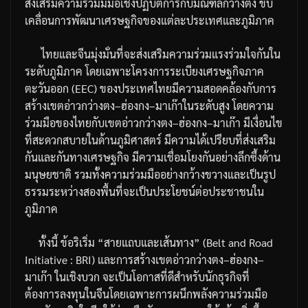
ส่งเสริมความร่วมมมือเชิงปฏิบัติการกับมณฑลกว่างตง
ขับ
เคลื่อนการพัฒนาเศรษฐกิจของแต่ละประเทศและภูมิภาค
ไทยและจีนมุ่งมั่นที่จะส่งเสริมความร่วมแรงร่วมใจกันใน
ระดับภูมิภาค
โดยเฉพาะโครงการระเบียงเศรษฐกิจภาค
ตะวันออก
(EEC)
ของประเทศไทยมีความสอดคล้องกับการ
สร้างเขตอ่าวกว่างตง
–
ฮ่องกง
–
มาเก๊าในระดับสูง
โดยความ
ร่วมมือของไทยกับเขตอ่าวกว่างตง
–
ฮ่องกง
–
มาเก๊า
มีเงื่อนไข
ที่สะดวกสบายในด้านภูมิศาสตร์
มีความได้เปรียบที่ส่งเสริม
กันและกันทางเศรษฐกิจ
มีความเชื่อมโยงกันอย่างลึกซึ้งด้าน
มนุษยชาติ
รวมทั้งความร่วมมืออย่างกว้างขวางและเป็นรูป
ธรรมระหว่างสองพื้นที่จะเป็นประโยชน์ต่อประชาชนใน
ภูมิภาค
ทั้งนี้
ข้อริเริ่ม
“
สายแถบและเส้นทาง
” (Belt and Road
Initiative : BRI)
และการสร้างเขตอ่าวกว่างตง
–
ฮ่องกง
–
มาเก๊า
ในเชิงบวก
จะเป็นโอกาสที่ดีสำหรับนักธุรกิจที่
ต้องการลงทุนในจีน
โดยเฉพาะการผนึกพลังความร่วมมือ