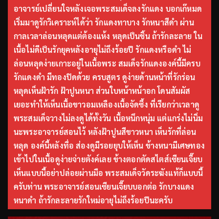
อาจารย์เปลี่ยนใจหลังเจอพระสมเด็จลงรักแดง บอกเก๊หมด
เริ่มมาดูรักวิเคราะห์ได้ว่า รักแดงทาบาง รักหนาสีดำ ผ่าน
กาลเวลาล่อนหลุดแต่ต้องแห้ง หลุดเป็นชิ้น ถ้ารักละลาย ใน
เนื้อไม่ดีเป็นรักยุคหลังอายุไม่ถึงร้อยปี รักแดงหรือดำ ไม่
ล่อนหลุดง่ายเกาะอยู่ในเนื้อพระ สมเด็จรักแดงองค์นี้มีครบ
รักแดงดำ มีทองปิดด้วย ครบสูตร ดูง่ายด้านหน้าที่รักร่อน
หลุดเห็นฝ้ารัก ฝ้าปูนหนา ส่วนใบหน้าหน้าอก โดนสัมผัส
เยอะทำให้เห็นเนื้อขาวอมเหลืองเนื้อจัดซึ้ง ที่เรียกว่าเวลาดู
พระสมเด็จวางไม่ลงดูได้ทั้งวัน เนื้อหนึกหนุ่ม แต่แกร่งไม่นิ่ม
นะพระอาจารย์สอนไว้ หลังฝ้าปูนสีขาวหนา เห็นรักที่ล่อน
หลุด องค์นี้หลังทื่อ ส่องดูมีรอยยุบให้เห็น ข้างหนามีเศษทอง
เข้าไปในเนื้อดูง่ายจ่ายตังค์เลย ข้างตอกตัดสไตส์เซียนเจี๊ยบ
เห็นแบบนี้อย่าปล่อยผ่านมือ พระสมเด็จวัดระฆังแท้ก็แบบนี้
ครับท่าน พระอาจารย์สอนเซียนเจี๊ยบบอกต่อ รักบางแดง
หนาดำ ถ้ารักละลายรักใหม่อายุไม่ถึงร้อยปีนะครับ