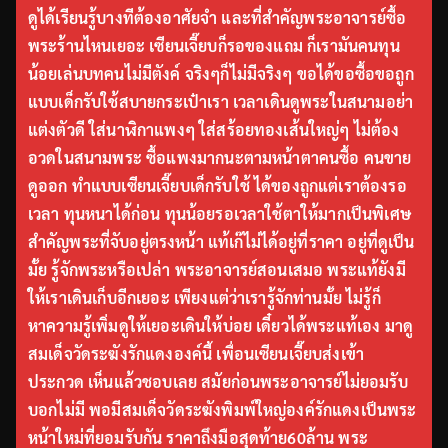
ดูได้เรียนรู้บางทีต้องอาศัยจำ และที่สำคัญพระอาจารย์ซื้อ
พระร้านไหนเยอะ เซียนเจี๊ยบก็รอของแถม ก็เรามันคนทุน
น้อยเล่นบทคนไม่มีตังค์ จริงๆก็ไม่มีจริงๆ ขอได้ขอซื้อขอถูก
แบบเด็กรับใช้สบายกระเป๋าเรา เวลาเดินดูพระในสนามอย่า
แต่งตัวดี ใส่นาฬิกาแพงๆ ใส่สร้อยทองเส้นใหญ่ๆ ไม่ต้อง
อวดในสนามพระ ซื้อแพงมากนะตามหน้าตาคนซื้อ คนขาย
ดูออก ทำแบบเซียนเจี๊ยบเด็กรับใช้ ได้ของถูกแต่เราต้องรอ
เวลา ทุนหนาได้ก่อน ทุนน้อยรอเวลาใช้ตาให้มากเป็นพิเศษ
สำคัญพระที่จับอยู่ตรงหน้า แท้เก๊ไม่ได้อยู่ที่ราคา อยู่ที่ดูเป็น
มั้ย รู้จักพระหรือเปล่า พระอาจารย์สอนเสมอ พระแท้ยังมี
ให้เราเดินเก็บอีกเยอะ เพียงแต่ว่าเรารู้จักท่านมั้ย ไม่รู้ก็
หาความรู้เพิ่มดูให้เยอะเดินให้บ่อย เดี๋ยวได้พระแท้เอง มาดู
สมเด็จวัดระฆังรักแดงองค์นี้ เพื่อนเซียนเจี๊ยบส่งเข้า
ประกวด เห็นแล้วชอบเลย สมัยก่อนพระอาจารย์ไม่ยอมรับ
บอกไม่มี พอมีสมเด็จวัดระฆังพิมพ์ใหญ่องค์รักแดงเป็นพระ
หน้าใหม่ที่ยอมรับกัน ราคาถึงมือสุดท้าย60ล้าน พระ