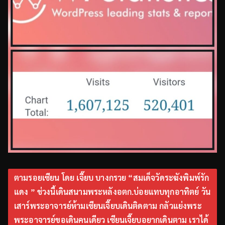
ตามรอยเซียน โดย เจี๊ยบ บางกรวย “สมเด็จวัดระฆังพิมพ์รัก
แดง ” ช่วงนี้เดินสนามพระหลังอตก.บ่อยแทบทุกอาทิตย์ วัน
เสาร์พระอาจารย์ห้ามเซียนเจี๊ยบเดินติดตาม กลัวแย่งพระ
พระอาจารย์ขอเดินคนเดียว เซียนเจี๊ยบอยากเดินตาม เราได้