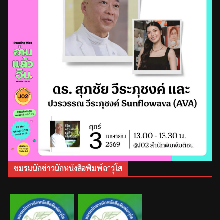
ชมรมนักข่าวนักหนังสือพิมพ์อาวุโส