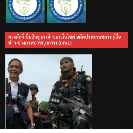
ตวงศักดิ์ ชื่นสินธุวล เจ้าของเว็บไซค์ อดีตประธานชมรมผู้สื่อ
ข่าว-ช่างภาพอาชญากรรม(กทม.)