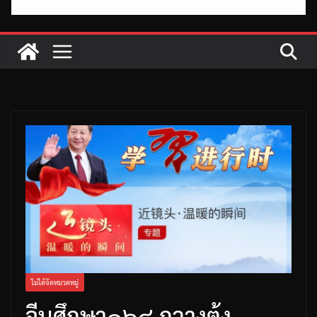
ไม่ได้จัดหมวดหมู่
จีนศึกษา๑๖๘ กวางตุ้ง