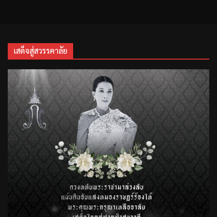
เสด็จสู่สวรรคาลัย