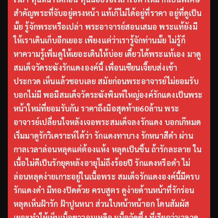
สำคัญพระที่จับอยู่ตรงหน้า แท้เก๊ไม่ได้อยู่ที่ราคา อยู่ที่ดูเป็น
มั้ย รู้จักพระหรือเปล่า พระอาจารย์สอนเสมอ พระแท้ยังมี
ให้เราเดินเก็บอีกเยอะ เพียงแต่ว่าเรารู้จักท่านมั้ย ไม่รู้ก็
หาความรู้เพิ่มดูให้เยอะเดินให้บ่อย เดี๋ยวได้พระแท้เอง มาดู
สมเด็จวัดระฆังรักแดงองค์นี้ เพื่อนเซียนเจี๊ยบส่งเข้า
ประกวด เห็นแล้วชอบเลย สมัยก่อนพระอาจารย์ไม่ยอมรับ
บอกไม่มี พอมีสมเด็จวัดระฆังพิมพ์ใหญ่องค์รักแดงเป็นพระ
หน้าใหม่ที่ยอมรับกัน ราคาถึงมือสุดท้าย60ล้าน พระ
อาจารย์เปลี่ยนใจหลังเจอพระสมเด็จลงรักแดง บอกเก๊หมด
เริ่มมาดูรักวิเคราะห์ได้ว่า รักแดงทาบาง รักหนาสีดำ ผ่าน
กาลเวลาล่อนหลุดแต่ต้องแห้ง หลุดเป็นชิ้น ถ้ารักละลาย ใน
เนื้อไม่ดีเป็นรักยุคหลังอายุไม่ถึงร้อยปี รักแดงหรือดำ ไม่
ล่อนหลุดง่ายเกาะอยู่ในเนื้อพระ สมเด็จรักแดงองค์นี้มีครบ
รักแดงดำ มีทองปิดด้วย ครบสูตร ดูง่ายด้านหน้าที่รักร่อน
หลุดเห็นฝ้ารัก ฝ้าปูนหนา ส่วนใบหน้าหน้าอก โดนสัมผัส
เยอะทำให้เห็นเนื้อขาวอมเหลืองเนื้อจัดซึ้ง ที่เรียกว่าเวลาดู