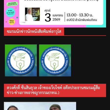
ชมรมนักข่าวนักหนังสือพิมพ์อาวุโส
ตวงศักดิ์ ชื่นสินธุวล เจ้าของเว็บไซค์ อดีตประธานชมรมผู้สื่อ
ข่าว-ช่างภาพอาชญากรรม(กทม.)