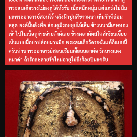
พระสมเด็จวางไม่ลงดูได้ทั้งวัน เนื้อหนึกหนุ่ม แต่แกร่งไม่นิ่ม
นะพระอาจารย์สอนไว้ หลังฝ้าปูนสีขาวหนา เห็นรักที่ล่อน
หลุด องค์นี้หลังทื่อ ส่องดูมีรอยยุบให้เห็น ข้างหนามีเศษทอง
เข้าไปในเนื้อดูง่ายจ่ายตังค์เลย ข้างตอกตัดสไตส์เซียนเจี๊ยบ
เห็นแบบนี้อย่าปล่อยผ่านมือ พระสมเด็จวัดระฆังแท้ก็แบบนี้
ครับท่าน พระอาจารย์สอนเซียนเจี๊ยบบอกต่อ รักบางแดง
หนาดำ ถ้ารักละลายรักใหม่อายุไม่ถึงร้อยปีนะครับ