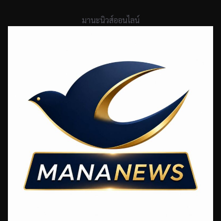
Skip
to
มานะนิวส์ออนไลน์
content