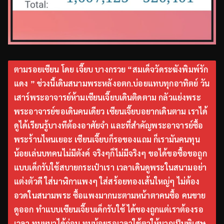
ตามรอยเซียน โดย เจี๊ยบ บางกรวย “สมเด็จวัดระฆังพิมพ์รัก
แดง ” ช่วงนี้เดินสนามพระหลังอตก.บ่อยแทบทุกอาทิตย์ วัน
เสาร์พระอาจารย์ห้ามเซียนเจี๊ยบเดินติดตาม กลัวแย่งพระ
พระอาจารย์ขอเดินคนเดียว เซียนเจี๊ยบอยากเดินตาม เราได้
ดูได้เรียนรู้บางทีต้องอาศัยจำ และที่สำคัญพระอาจารย์ซื้อ
พระร้านไหนเยอะ เซียนเจี๊ยบก็รอของแถม ก็เรามันคนทุน
น้อยเล่นบทคนไม่มีตังค์ จริงๆก็ไม่มีจริงๆ ขอได้ขอซื้อขอถูก
แบบเด็กรับใช้สบายกระเป๋าเรา เวลาเดินดูพระในสนามอย่า
แต่งตัวดี ใส่นาฬิกาแพงๆ ใส่สร้อยทองเส้นใหญ่ๆ ไม่ต้อง
อวดในสนามพระ ซื้อแพงมากนะตามหน้าตาคนซื้อ คนขาย
ดูออก ทำแบบเซียนเจี๊ยบเด็กรับใช้ ได้ของถูกแต่เราต้องรอ
เวลา ทุนหนาได้ก่อน ทุนน้อยรอเวลาใช้ตาให้มากเป็นพิเศษ