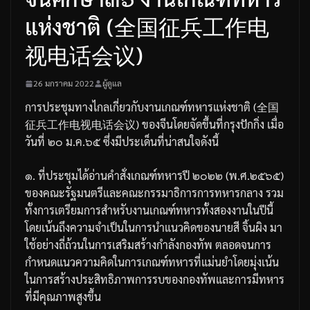
แห่งชาติ (全国征兵工作电
视电话会议)
26 มกราคม 2022
ผู้ดูแล
การประชุมทางไกลเกี่ยวกับงานเกณฑ์ทหารแห่งชาติ
(
全国
征兵工作电视电话会议
)
ของจีน
โดยจัดขึ้นที่กรุงปักกิ่ง
เมื่อ
วันที่
๒๐
ม
.
ค
.
๖๕
ซึ่งมีประเด็นที่น่าสนใจดังนี้
๑
.
ที่ประชุมได้อ่านคำสั่งเกณฑ์ทหารปี
๒๐๒๒
(
พ
.
ศ
.
๒๕๖๕
)
ของคณะรัฐมนตรีและคณะกรรมาธิการการทหารกลาง
รวม
ทั้งการเตรียมการสำหรับงานเกณฑ์ทหารทั้งสองงานในปีนี้
โดยเน้นถึงความจำเป็นในการนำแนวคิดของนายสี
จิ้นผิง
มา
ใช้อย่างถี่ถ้วนในการเสริมสร้างกำลังกองทัพ
ตลอดจนการ
กำหนดแนวความคิดในการเกณฑ์ทหารที่แม่นยำโดยมุ่งเน้น
ในการสร้างประสิทธิภาพการรบของกองทัพและการมีทหาร
ที่มีคุณภาพสูงขึ้น