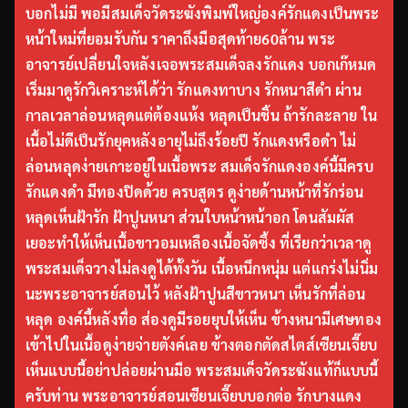
บอกไม่มี พอมีสมเด็จวัดระฆังพิมพ์ใหญ่องค์รักแดงเป็นพระ
หน้าใหม่ที่ยอมรับกัน ราคาถึงมือสุดท้าย60ล้าน พระ
อาจารย์เปลี่ยนใจหลังเจอพระสมเด็จลงรักแดง บอกเก๊หมด
เริ่มมาดูรักวิเคราะห์ได้ว่า รักแดงทาบาง รักหนาสีดำ ผ่าน
กาลเวลาล่อนหลุดแต่ต้องแห้ง หลุดเป็นชิ้น ถ้ารักละลาย ใน
เนื้อไม่ดีเป็นรักยุคหลังอายุไม่ถึงร้อยปี รักแดงหรือดำ ไม่
ล่อนหลุดง่ายเกาะอยู่ในเนื้อพระ สมเด็จรักแดงองค์นี้มีครบ
รักแดงดำ มีทองปิดด้วย ครบสูตร ดูง่ายด้านหน้าที่รักร่อน
หลุดเห็นฝ้ารัก ฝ้าปูนหนา ส่วนใบหน้าหน้าอก โดนสัมผัส
เยอะทำให้เห็นเนื้อขาวอมเหลืองเนื้อจัดซึ้ง ที่เรียกว่าเวลาดู
พระสมเด็จวางไม่ลงดูได้ทั้งวัน เนื้อหนึกหนุ่ม แต่แกร่งไม่นิ่ม
นะพระอาจารย์สอนไว้ หลังฝ้าปูนสีขาวหนา เห็นรักที่ล่อน
หลุด องค์นี้หลังทื่อ ส่องดูมีรอยยุบให้เห็น ข้างหนามีเศษทอง
เข้าไปในเนื้อดูง่ายจ่ายตังค์เลย ข้างตอกตัดสไตส์เซียนเจี๊ยบ
เห็นแบบนี้อย่าปล่อยผ่านมือ พระสมเด็จวัดระฆังแท้ก็แบบนี้
ครับท่าน พระอาจารย์สอนเซียนเจี๊ยบบอกต่อ รักบางแดง