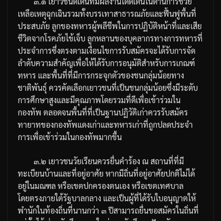
๓
.
๑
เยาวชนดีเด่นที่มีผลงานโดดเด่นในด้านการช่วย
เหลือเหตุฉุกเฉินรวมทั้งบรรเทาสาธารณภัยและฟื้นฟูพื้นที่
ประสบภัย
ลูกของทหารผู้พลีชีพในการปฏิบัติหน้าที่และเสีย
ชีวิตจากโรคภัยไข้เจ็บ
ลูกหลานของบุคลากรทางการทหารที่
ประจำการซึ่งตรงตามเงื่อนไขการรับสมัครจะได้รับการจัด
ลำดับความสำคัญเพื่อให้ได้รับการอนุมัติสำหรับการเกณฑ์
ทหาร
และพื้นที่ที่มีการกระจุกตัวของชนกลุ่มน้อยทาง
ชาติพันธุ์
ควรคัดเลือกเยาวชนที่เป็นชนกลุ่มน้อยซึ่งมีระดับ
การศึกษาสูงและมีคุณภาพโดยรวมที่ดีเพื่อเข้าร่วมใน
กองทัพ
ตลอดจนพื้นที่ที่เป็นฐานปฏิวัติเก่าควรรับสมัคร
ทายาทของกองทัพแดงเก่าและทหารเก่าที่ถูกปลดประจำ
การเพื่อเข้าร่วมในกองทัพมากขึ้น
๓
.
๒
เยาวชนวัยเรียนควรยื่นคำร้อง
ณ
สถานที่ที่มี
ทะเบียนบ้านและที่อยู่อาศัย
หากมีถิ่นที่อยู่อาศัยปกติไม่ได้
อยู่ในมณฑล
หรือเขตปกครองตนเอง
หรือเขตเทศบาล
โดยตรงภายใต้รัฐบาลกลาง
และเป็นผู้ที่ได้รับใบอนุญาตให้
พำนักในท้องถิ่นที่นานกว่า
๓
ปีสามารถยื่นขอสมัครในถิ่นที่