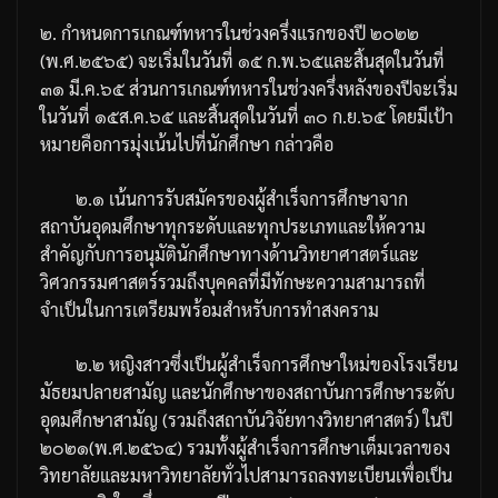
๒
.
กำหนดการเกณฑ์ทหารในช่วงครึ่งแรกของปี
๒๐๒๒
(
พ
.
ศ
.
๒๕๖๕
)
จะเริ่มในวันที่
๑๕
ก
.
พ
.
๖๕
และสิ้นสุดในวันที่
๓๑
มี
.
ค
.
๖๕
ส่วนการเกณฑ์ทหารในช่วงครึ่งหลังของปีจะเริ่ม
ในวันที่
๑๕
ส
.
ค
.
๖๕
และสิ้นสุดในวันที่
๓๐
ก
.
ย
.
๖๕
โดยมีเป้า
หมายคือการมุ่งเน้นไปที่นักศึกษา
กล่าวคือ
๒
.
๑
เน้นการรับสมัครของผู้สำเร็จการศึกษาจาก
สถาบันอุดมศึกษาทุกระดับและทุกประเภท
และให้ความ
สำคัญกับการอนุมัตินักศึกษาทางด้านวิทยาศาสตร์และ
วิศวกรรมศาสตร์รวมถึงบุคคลที่มีทักษะความสามารถที่
จำเป็นในการเตรียมพร้อมสำหรับการทำสงคราม
๒
.
๒
หญิงสาวซึ่งเป็นผู้สำเร็จการศึกษาใหม่ของโรงเรียน
มัธยมปลายสามัญ
และนักศึกษาของสถาบันการศึกษาระดับ
อุดมศึกษาสามัญ
(
รวมถึงสถาบันวิจัยทางวิทยาศาสตร์
)
ในปี
๒๐๒๑
(
พ
.
ศ
.
๒๕๖๔
)
รวมทั้งผู้สำเร็จการศึกษาเต็มเวลาของ
วิทยาลัยและมหาวิทยาลัยทั่วไปสามารถลงทะเบียนเพื่อเป็น