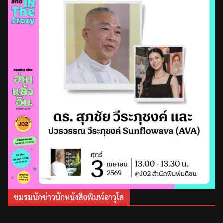
ชมรมนักข่าวนักหนังสือพิมพ์อาวุโส