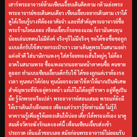
เสาร์พระอาจารย์ห้ามเซียนเจี๊ยบเดินติดตาม กลัวแย่งพระ
พระอาจารย์ขอเดินคนเดียว เซียนเจี๊ยบอยากเดินตาม เราได้
ดูได้เรียนรู้บางทีต้องอาศัยจำ และที่สำคัญพระอาจารย์ซื้อ
พระร้านไหนเยอะ เซียนเจี๊ยบก็รอของแถม ก็เรามันคนทุน
น้อยเล่นบทคนไม่มีตังค์ จริงๆก็ไม่มีจริงๆ ขอได้ขอซื้อขอถูก
แบบเด็กรับใช้สบายกระเป๋าเรา เวลาเดินดูพระในสนามอย่า
แต่งตัวดี ใส่นาฬิกาแพงๆ ใส่สร้อยทองเส้นใหญ่ๆ ไม่ต้อง
อวดในสนามพระ ซื้อแพงมากนะตามหน้าตาคนซื้อ คนขาย
ดูออก ทำแบบเซียนเจี๊ยบเด็กรับใช้ ได้ของถูกแต่เราต้องรอ
เวลา ทุนหนาได้ก่อน ทุนน้อยรอเวลาใช้ตาให้มากเป็นพิเศษ
สำคัญพระที่จับอยู่ตรงหน้า แท้เก๊ไม่ได้อยู่ที่ราคา อยู่ที่ดูเป็น
มั้ย รู้จักพระหรือเปล่า พระอาจารย์สอนเสมอ พระแท้ยังมี
ให้เราเดินเก็บอีกเยอะ เพียงแต่ว่าเรารู้จักท่านมั้ย ไม่รู้ก็
หาความรู้เพิ่มดูให้เยอะเดินให้บ่อย เดี๋ยวได้พระแท้เอง มาดู
สมเด็จวัดระฆังรักแดงองค์นี้ เพื่อนเซียนเจี๊ยบส่งเข้า
ประกวด เห็นแล้วชอบเลย สมัยก่อนพระอาจารย์ไม่ยอมรับ