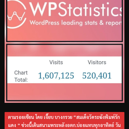
ตามรอยเซียน โดย เจี๊ยบ บางกรวย “สมเด็จวัดระฆังพิมพ์รัก
แดง ” ช่วงนี้เดินสนามพระหลังอตก.บ่อยแทบทุกอาทิตย์ วัน