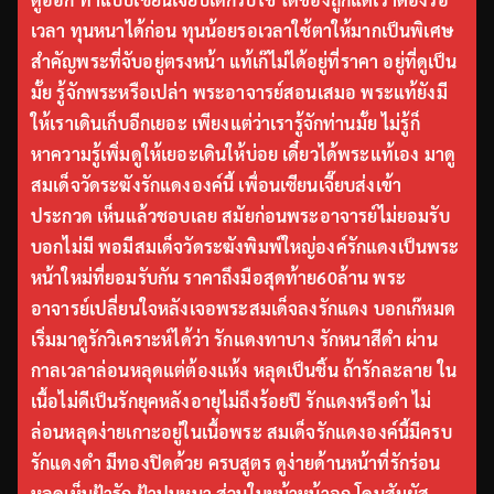
เวลา ทุนหนาได้ก่อน ทุนน้อยรอเวลาใช้ตาให้มากเป็นพิเศษ
สำคัญพระที่จับอยู่ตรงหน้า แท้เก๊ไม่ได้อยู่ที่ราคา อยู่ที่ดูเป็น
มั้ย รู้จักพระหรือเปล่า พระอาจารย์สอนเสมอ พระแท้ยังมี
ให้เราเดินเก็บอีกเยอะ เพียงแต่ว่าเรารู้จักท่านมั้ย ไม่รู้ก็
หาความรู้เพิ่มดูให้เยอะเดินให้บ่อย เดี๋ยวได้พระแท้เอง มาดู
สมเด็จวัดระฆังรักแดงองค์นี้ เพื่อนเซียนเจี๊ยบส่งเข้า
ประกวด เห็นแล้วชอบเลย สมัยก่อนพระอาจารย์ไม่ยอมรับ
บอกไม่มี พอมีสมเด็จวัดระฆังพิมพ์ใหญ่องค์รักแดงเป็นพระ
หน้าใหม่ที่ยอมรับกัน ราคาถึงมือสุดท้าย60ล้าน พระ
อาจารย์เปลี่ยนใจหลังเจอพระสมเด็จลงรักแดง บอกเก๊หมด
เริ่มมาดูรักวิเคราะห์ได้ว่า รักแดงทาบาง รักหนาสีดำ ผ่าน
กาลเวลาล่อนหลุดแต่ต้องแห้ง หลุดเป็นชิ้น ถ้ารักละลาย ใน
เนื้อไม่ดีเป็นรักยุคหลังอายุไม่ถึงร้อยปี รักแดงหรือดำ ไม่
ล่อนหลุดง่ายเกาะอยู่ในเนื้อพระ สมเด็จรักแดงองค์นี้มีครบ
รักแดงดำ มีทองปิดด้วย ครบสูตร ดูง่ายด้านหน้าที่รักร่อน
หลุดเห็นฝ้ารัก ฝ้าปูนหนา ส่วนใบหน้าหน้าอก โดนสัมผัส