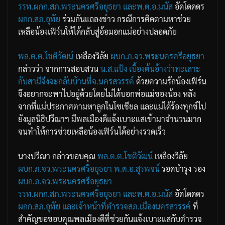
รรท.ผกก.สภ.พระนครศรีอยุธยา
และพ.ต.อ.มนัส
อัดโดดดร
ผกก.สภ.อุทัย
ร่วมกันแถลงข่าว กรณีการติดตามหาช่วย
เหลือน้องเฟิร์นให้ได้กลับสู่อ้อมอกแม่อย่างปลอดภัย
พล.ต.ต.โชติวัฒน์
เหลืองวิลัย
ผบก.ภ.จว.พระนครศรีอยุธยา
กล่าวว่า จากการสอบสวน
น.ส.แป้ง
เบื้องต้นอ้างว่าทะเลาะ
กับสามีจึงจะกลับบ้านที่จ.นครสวรรค์
ด้วยความรักน้องเฟิร์น
จึงอยากจะพาไปอยู่ด้วยโดยไม่ได้บอกพ่อแม่ของน้อง หลัง
จากที่แม่ประกาศตามหาลูกในโซเชียล และแม่ได้ร้องทุกข์ไป
ยังมูลนิธิปวีณาฯ มีพลเมืองดีแจ้งเบาะแสเข้ามาจำนวนมาก
จนทำให้การช่วยเหลือน้องเฟิร์นได้อย่างรวดเร็ว
นางปวีณา กล่าวขอบคุณ
พล.ต.ต.โชติวัฒน์
เหลืองวิลัย
ผบก.ภ.จว.พระนครศรีอยุธยา
พ.ต.อ.สุรพจน์
รอดบำรุง รอง
ผบก.ภ.จว.พระนครศรีอยุธยา
รรท.ผกก.สภ.พระนครศรีอยุธยา
และพ.ต.อ.มนัส
อัดโดดดร
ผกก.สภ.อุทัย
และเจ้าหน้าที่ตำรวจสภ.เมืองนครสวรรค์
ที่
สำคัญขอขอบคุณพลเมืองดีที่ช่วยกันแจ้งเบาะแสกับตำรวจ