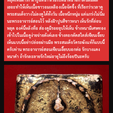
เยอะทำให้เห็นเนื้อขาวอมเหลืองเนื้อจัดซึ้ง ที่เรียกว่าเวลาดู
พระสมเด็จวางไม่ลงดูได้ทั้งวัน เนื้อหนึกหนุ่ม แต่แกร่งไม่นิ่ม
นะพระอาจารย์สอนไว้ หลังฝ้าปูนสีขาวหนา เห็นรักที่ล่อน
หลุด องค์นี้หลังทื่อ ส่องดูมีรอยยุบให้เห็น ข้างหนามีเศษทอง
เข้าไปในเนื้อดูง่ายจ่ายตังค์เลย ข้างตอกตัดสไตส์เซียนเจี๊ยบ
เห็นแบบนี้อย่าปล่อยผ่านมือ พระสมเด็จวัดระฆังแท้ก็แบบนี้
ครับท่าน พระอาจารย์สอนเซียนเจี๊ยบบอกต่อ รักบางแดง
หนาดำ ถ้ารักละลายรักใหม่อายุไม่ถึงร้อยปีนะครับ