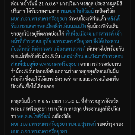
ต่อมาเช้าวันนี้ 21 ก.ย.67 นางปวีณา หงสกุล ประธานมูลนิธิ
ปวีณาฯ ได้รับรายงานจาก
พล.ต.ต.โชติวัฒน์
เหลืองวิลัย
ผบก.ภ.จว.พระนครศรีอยุธยา
ว่าพบน้องเฟิร์นแล้ว
หลังได้
รับเบาะแสจากพลเมืองดีว่าเห็นน.ส.แป้ง
อุ้มน้องเฟิร์นเดิน
ขายลูกโป่งอยู่ที่ตลาดบ่อนไก่
พื้นที่อ.เมืองจ.นครสวรรค์
เจ้า
หน้าที่ตำรวจสภ.อุทัย
จ.พระนครศรีอยุธยา
จึงได้ประสาน
กับเจ้าหน้าที่ตำรวจสภ.เมืองนครสวรรค์
เดินทางไปพร้อมกับ
พ่อแม่เพื่อรับตัวน้องเฟิร์น
และนำตัวน.ส.แป้งมาทำการสอบ
สวนที่สภ.อุทัย
จ.พระนครศรีอยุธยา
จากการตรวจสอบพบ
ว่าน้องเฟิร์นปลอดภัยดี แต่ตามร่างกายถูกยุงกัดจนเป็นผื่น
เต็มตัว ซึ่งจะได้ให้แพทย์ตรวจร่างกายและตรวจเลือดเพื่อ
ป้องกันเชื้อไข้เลือดออก
ล่าสุดวันนี้ 21 ก.ย.67 เวลา 12.30 น. ที่ตำรวจภูธรจังหวัด
พระนครศรีอยุธยา นางปวีณา หงสกุล ประธานมูลนิธิปวีณ
าฯ
พล.ต.ต.โชติวัฒน์
เหลืองวิลัย
ผบก.ภ.จว.พระนครศรีอยุธยา
พ.ต.อ.สุรพจน์
รอดบำรุง รอง
ผบก.ภ.จว.พระนครศรีอยุธยา