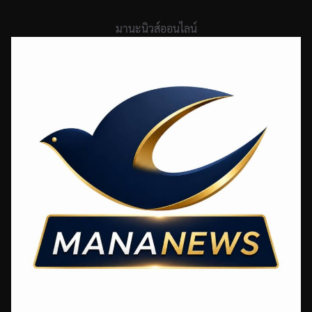
Skip
to
มานะนิวส์ออนไลน์
content