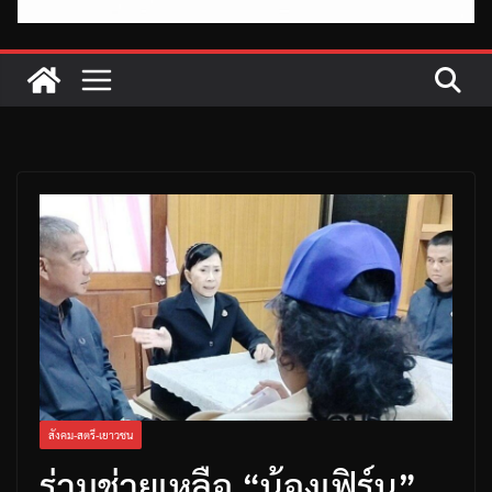
สังคม-สตรี-เยาวชน
ร่วมช่วยเหลือ “น้องเฟิร์น”