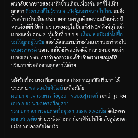
ตนกลับจากขายของมาถึงบ้านเกือบเที่ยงคืน แต่ก็ไม่เห็น
ลูกสาว
ซึ่งตาเองก็ไม่รู้ว่าน.ส.แป้งอุ้มหลายหายไปไหน
แม่จึง
โพสต์ทางโซเชียลประกาศตามหาลูกด้วยความเป็งนห่วง มี
พลเมืองดีที่เปิดร้านขายของอยู่ในปั้มแก๊ส NGV สิงห์บุรี แจ้ง
เบาะแสว่า ตอน 2 ทุ่มวันที่ 19 ก.ย.
เห็นน.ส.แป้งเข้าไปซื้อ
นมให้ลูกอยู่ในปั๊ม
และได้สอบถามว่าจะไหน เขาบอกว่าจะไป
จ.นครสวรรค์
นอกจากนี้ยังมีพลเมืองดีอีกหลายคนช่วยแจ้ง
เบาะแสมา ตนเกรงว่าลูกสาวจะได้รับอันตราย ขอมูลนิธิ
ปวีณาฯ ช่วยติดตามลูกสาวให้ด้วย
หลังรับเรื่อง นางปวีณา หงสกุล ประธานมูลนิธิปวีณาฯ ได้
ประสาน
พล.ต.ต.โชติวัฒน์
เหลืองวิลัย
ผบก.ภ.จว.พระนครศรีอยุธยา
พ.ต.อ.สุรพจน์
รอดบำรุง รอง
ผบก.ภ.จว.พระนครศรีอยุธยา
รรท.ผกก.สภ.พระนครศรีอยุธยา
และพ.ต.อ.มนัส
อัดโดดดร
ผกก.สภ.อุทัย
ช่วยเร่งติดตามหาน้องเฟิร์นให้ได้กลับสู่อ้อมอก
แม่อย่างปลอดภัยโดยเร็ว