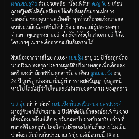
ผกก.สภ.อุทัย
ร่วมช่วยเหลือ “น้องเฟิร์น”
ด.ญ.วัย
9 เดือน
ถูกหญิงสติไม่ดีอุ้มหนีหาย ได้กลับคืนสู่อ้อมอกแม่อย่าง
ปลอดภัย ขอบคุณ “พลเมืองดี” ทุกท่านที่ช่วยแจ้งเบาะแส
จนช่วยเหลือน้องเฟิร์นได้สำเร็จ ฝากพ่อแม่ผู้ปกครองทุก
ท่านควรดูแลลูกหลานอย่างใกล้ชิดให้อยู่ในสายตา อย่าไว้ใจ
ใครง่ายๆ เพราะเด็กอาจจะเป็นอันตรายได้
สืบเนื่องจากวานนี้ 20 ก.ย.67
น.ส.อุ้ม
อายุ 21 ปี ร้องทุกข์ต่อ
นางปวีณา หงสกุล ประธานมูลนิธิปวีณาหงสกุลเพื่อเด็กและ
สตรี แจ้งว่า น้องเฟิร์น ลูกสาววัย 9 เดือน
ถูกน.ส.แป้ง
อายุ
24 ปี ลูกพี่ลูกน้องตน เป็นผู้พิการทางสติปัญญา อุ้มลูกหนี
หายไป โดยไม่รู้ว่าไปไหนและไม่ทราบชะตากรรมของลูกสาว
น.ส.อุ้ม
เล่าว่า เดิมที
น.ส.แป้ง
พื้นเพเป็นคนจ.นครสวรรค์
มาอยู่กับตาได้ประมาณ 1 ปี มีศักดิ์เป็นน้าของน้องเฟิร์น ช่วย
เลี้ยงน้องมาตั้งแต่เล็ก ทุ กวันจะพาไปขายข้าวเกรียบว่าว ที่
ตลาดดีดี แยกอุทัย โดยมีตาไปด้วย จะไปกันตั้งแต่ 4 โมงเย็น
ปกติจะกลับบ้านกันประมาณ 3 ทุ่ม แต่เมื่อวานนี้ 19 ก.ย.