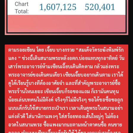
ตามรอยเซียน โดย เจี๊ยบ บางกรวย “สมเด็จวัดระฆังพิมพ์รัก
แดง ” ช่วงนี้เดินสนามพระหลังอตก.บ่อยแทบทุกอาทิตย์ วัน
เสาร์พระอาจารย์ห้ามเซียนเจี๊ยบเดินติดตาม กลัวแย่งพระ
พระอาจารย์ขอเดินคนเดียว เซียนเจี๊ยบอยากเดินตาม เราได้
ดูได้เรียนรู้บางทีต้องอาศัยจำ และที่สำคัญพระอาจารย์ซื้อ
พระร้านไหนเยอะ เซียนเจี๊ยบก็รอของแถม ก็เรามันคนทุน
น้อยเล่นบทคนไม่มีตังค์ จริงๆก็ไม่มีจริงๆ ขอได้ขอซื้อขอถูก
แบบเด็กรับใช้สบายกระเป๋าเรา เวลาเดินดูพระในสนามอย่า
แต่งตัวดี ใส่นาฬิกาแพงๆ ใส่สร้อยทองเส้นใหญ่ๆ ไม่ต้อง
อวดในสนามพระ ซื้อแพงมากนะตามหน้าตาคนซื้อ คนขาย
ดูออก ทำแบบเซียนเจี๊ยบเด็กรับใช้ ได้ของถูกแต่เราต้องรอ