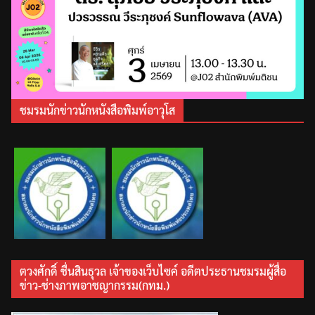
ชมรมนักข่าวนักหนังสือพิมพ์อาวุโส
ตวงศักดิ์ ชื่นสินธุวล เจ้าของเว็บไซค์ อดีตประธานชมรมผู้สื่อ
ข่าว-ช่างภาพอาชญากรรม(กทม.)