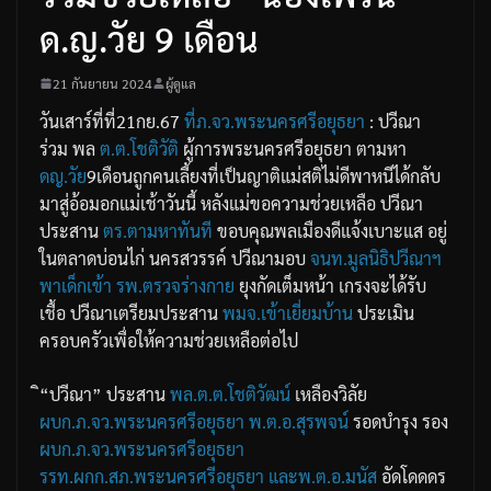
ด.ญ.วัย 9 เดือน
21 กันยายน 2024
ผู้ดูแล
วันเสาร์ที่ที่21กย.67
ที่ภ.จว.พระนครศรีอยุธยา
: ปวีณา
ร่วม พล
ต.ต.โชติวัติ
ผู้การพระนครศรีอยุธยา ตามหา
ดญ.วัย
9เดือนถูกคนเลี้ยงที่เป็นญาติแม่สติไม่ดีพาหนีได้กลับ
มาสู่อ้อมอกแม่เช้าวันนี้ หลังแม่ขอความช่วยเหลือ ปวีณา
ประสาน
ตร.ตามหาทันที
ขอบคุณพลเมืองดีแจ้งเบาะแส อยู่
ในตลาดบ่อนไก่ นครสวรรค์ ปวีณามอบ
จนท.มูลนิธิปวีณาฯ
พาเด็กเข้า
รพ.ตรวจร่างกาย
ยุงกัดเต็มหน้า เกรงจะได้รับ
เชื้อ ปวีณาเตรียมประสาน
พมจ.เข้าเยี่ยมบ้าน
ประเมิน
ครอบครัวเพื่อให้ความช่วยเหลือต่อไป
ิ“ปวีณา” ประสาน
พล.ต.ต.โชติวัฒน์
เหลืองวิลัย
ผบก.ภ.จว.พระนครศรีอยุธยา
พ.ต.อ.สุรพจน์
รอดบำรุง รอง
ผบก.ภ.จว.พระนครศรีอยุธยา
รรท.ผกก.สภ.พระนครศรีอยุธยา
และพ.ต.อ.มนัส
อัดโดดดร