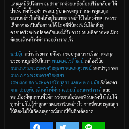
และมูลนิธิปวีณาฯ จนสามารถช่วยเหลือน้องเฟิร์นกลับมาได้
สำเร็จ ทั้งนี้ขอฝากพ่อแม่ผู้ปกครองทุกท่านควรดูแลลูก
หลานอย่างใกล้ชิดให้อยู่ในสายตา อย่าไว้ใจใครง่ายๆ เพราะ
เด็กอาจจะเป็นอันตรายได้ โชคดีที่น้องเฟิร์นได้กลับสู่
ครอบครัวอย่างปลอดภัยและได้รับการช่วยเหลือจากพลเมือง
ดีและเจ้าหน้าที่ตำรวจอย่างรวดเร็ว
น.ส.อุ้ม
กล่าวด้วยความดีใจว่า ขอบคุณ นางปวีณา หงสกุล
ประธานมูลนิธิปวีณาฯ
พล.ต.ต.โชติวัฒน์
เหลืองวิลัย
ผบก.ภ.จว.พระนครศรีอยุธยา
พ.ต.อ.สุรพจน์
รอดบำรุง รอง
ผบก.ภ.จว.พระนครศรีอยุธยา
รรท.ผกก.สภ.พระนครศรีอยุธยา
และพ.ต.อ.มนัส
อัดโดดดร
ผกก.สภ.อุทัย
เจ้าหน้าที่ตำรวจสภ.เมืองนครสวรรค์
และ
พลเมืองดีทุกท่านที่ให้การช่วยเหลือน้องเฟิร์นครั้งนี้ ถ้าไม่ได้
ทุกท่านก็ไม่รู้ว่าลูกสาวตนจะเป็นอย่างไร จากนี้ตนจะดูแลลูก
ให้ดีจะไม่ให้เกิดเหตุการณ์แบบนี้ขึ้นอีกเด็ดขาด.