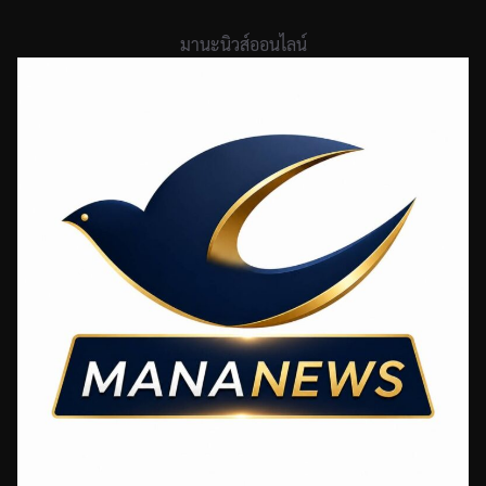
Skip
to
มานะนิวส์ออนไลน์
content