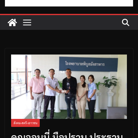
สังคม-สตรี-เยาวชน
คุณจอนนี่ มือปราบ ประธาน