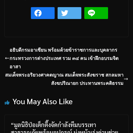
อธิบดีกรมอาเซียน พร้อมด้วยข้าราชการและบุคลากร
กระทรวงการต่างประเทศ รวม ๓๔ คน เข้าฝึกอบรมจิต
อาสา
สมเด็จพระอริยวงศาคตญาณ สมเด็จพระสังฆราช สกลมหา
สังฆปริณายก ประทานพระคติธรรม
You May Also Like
“มูลนิธิป่อเต็กตึ๊งจัดกำลังทีมบรรเทา
สาธารณภัยพร้อมอุปกรณ์ มุ่งหน้าเร่งด่วนช่วย