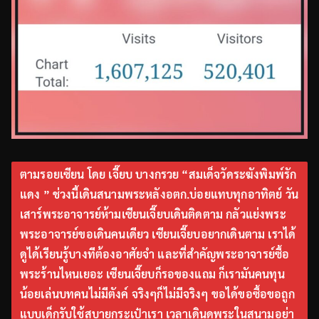
ตามรอยเซียน โดย เจี๊ยบ บางกรวย “สมเด็จวัดระฆังพิมพ์รัก
แดง ” ช่วงนี้เดินสนามพระหลังอตก.บ่อยแทบทุกอาทิตย์ วัน
เสาร์พระอาจารย์ห้ามเซียนเจี๊ยบเดินติดตาม กลัวแย่งพระ
พระอาจารย์ขอเดินคนเดียว เซียนเจี๊ยบอยากเดินตาม เราได้
ดูได้เรียนรู้บางทีต้องอาศัยจำ และที่สำคัญพระอาจารย์ซื้อ
พระร้านไหนเยอะ เซียนเจี๊ยบก็รอของแถม ก็เรามันคนทุน
น้อยเล่นบทคนไม่มีตังค์ จริงๆก็ไม่มีจริงๆ ขอได้ขอซื้อขอถูก
แบบเด็กรับใช้สบายกระเป๋าเรา เวลาเดินดูพระในสนามอย่า