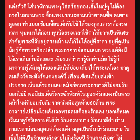
แต่งตัวดี ใส่นาฬิกาแพงๆ ใส่สร้อยทองเส้นใหญ่ๆ ไม่ต้อง
อวดในสนามพระ ซื้อแพงมากนะตามหน้าตาคนซื้อ คนขาย
ดูออก ทำแบบเซียนเจี๊ยบเด็กรับใช้ ได้ของถูกแต่เราต้องรอ
เวลา ทุนหนาได้ก่อน ทุนน้อยรอเวลาใช้ตาให้มากเป็นพิเศษ
สำคัญพระที่จับอยู่ตรงหน้า แท้เก๊ไม่ได้อยู่ที่ราคา อยู่ที่ดูเป็น
มั้ย รู้จักพระหรือเปล่า พระอาจารย์สอนเสมอ พระแท้ยังมี
ให้เราเดินเก็บอีกเยอะ เพียงแต่ว่าเรารู้จักท่านมั้ย ไม่รู้ก็
หาความรู้เพิ่มดูให้เยอะเดินให้บ่อย เดี๋ยวได้พระแท้เอง มาดู
สมเด็จวัดระฆังรักแดงองค์นี้ เพื่อนเซียนเจี๊ยบส่งเข้า
ประกวด เห็นแล้วชอบเลย สมัยก่อนพระอาจารย์ไม่ยอมรับ
บอกไม่มี พอมีสมเด็จวัดระฆังพิมพ์ใหญ่องค์รักแดงเป็นพระ
หน้าใหม่ที่ยอมรับกัน ราคาถึงมือสุดท้าย60ล้าน พระ
อาจารย์เปลี่ยนใจหลังเจอพระสมเด็จลงรักแดง บอกเก๊หมด
เริ่มมาดูรักวิเคราะห์ได้ว่า รักแดงทาบาง รักหนาสีดำ ผ่าน
กาลเวลาล่อนหลุดแต่ต้องแห้ง หลุดเป็นชิ้น ถ้ารักละลาย ใน
เนื้อไม่ดีเป็นรักยุคหลังอายุไม่ถึงร้อยปี รักแดงหรือดำ ไม่