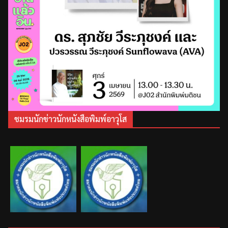
ชมรมนักข่าวนักหนังสือพิมพ์อาวุโส