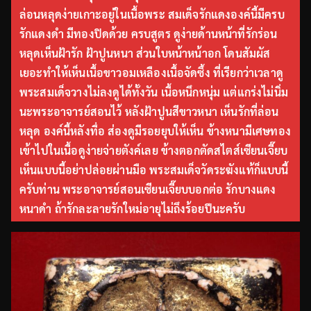
ล่อนหลุดง่ายเกาะอยู่ในเนื้อพระ สมเด็จรักแดงองค์นี้มีครบ
รักแดงดำ มีทองปิดด้วย ครบสูตร ดูง่ายด้านหน้าที่รักร่อน
หลุดเห็นฝ้ารัก ฝ้าปูนหนา ส่วนใบหน้าหน้าอก โดนสัมผัส
เยอะทำให้เห็นเนื้อขาวอมเหลืองเนื้อจัดซึ้ง ที่เรียกว่าเวลาดู
พระสมเด็จวางไม่ลงดูได้ทั้งวัน เนื้อหนึกหนุ่ม แต่แกร่งไม่นิ่ม
นะพระอาจารย์สอนไว้ หลังฝ้าปูนสีขาวหนา เห็นรักที่ล่อน
หลุด องค์นี้หลังทื่อ ส่องดูมีรอยยุบให้เห็น ข้างหนามีเศษทอง
เข้าไปในเนื้อดูง่ายจ่ายตังค์เลย ข้างตอกตัดสไตส์เซียนเจี๊ยบ
เห็นแบบนี้อย่าปล่อยผ่านมือ พระสมเด็จวัดระฆังแท้ก็แบบนี้
ครับท่าน พระอาจารย์สอนเซียนเจี๊ยบบอกต่อ รักบางแดง
หนาดำ ถ้ารักละลายรักใหม่อายุไม่ถึงร้อยปีนะครับ