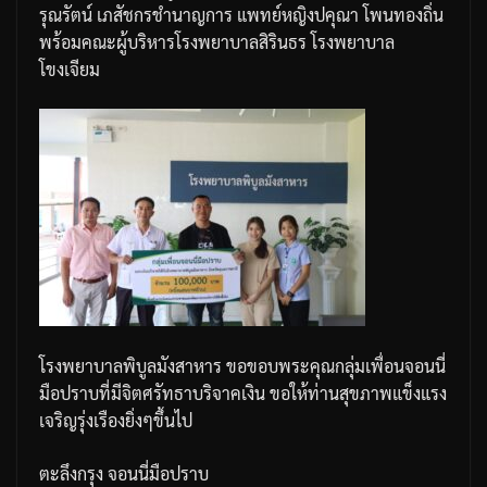
รุณรัตน์
เภสัชกรชำนาญการ
แพทย์หญิงปคุณา
โพนทองถิ่น
พร้อมคณะผู้บริหารโรงพยาบาลสิรินธร
โรงพยาบาล
โขงเจียม
โรงพยาบาลพิบูลมังสาหาร
ขอขอบพระคุณกลุ่มเพื่อนจอนนี่
มือปราบที่มีจิตศรัทธาบริจาคเงิน
ขอให้ท่านสุขภาพแข็งแรง
เจริญรุ่งเรืองยิ่งๆขึ้นไป
ตะลึงกรุง
จอนนี่มือปราบ