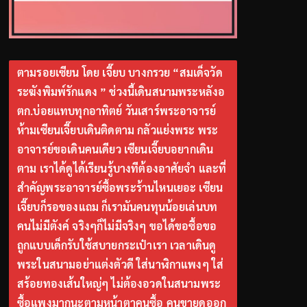
ตามรอยเซียน โดย เจี๊ยบ บางกรวย “สมเด็จวัด
ระฆังพิมพ์รักแดง ” ช่วงนี้เดินสนามพระหลังอ
ตก.บ่อยแทบทุกอาทิตย์ วันเสาร์พระอาจารย์
ห้ามเซียนเจี๊ยบเดินติดตาม กลัวแย่งพระ พระ
อาจารย์ขอเดินคนเดียว เซียนเจี๊ยบอยากเดิน
ตาม เราได้ดูได้เรียนรู้บางทีต้องอาศัยจำ และที่
สำคัญพระอาจารย์ซื้อพระร้านไหนเยอะ เซียน
เจี๊ยบก็รอของแถม ก็เรามันคนทุนน้อยเล่นบท
คนไม่มีตังค์ จริงๆก็ไม่มีจริงๆ ขอได้ขอซื้อขอ
ถูกแบบเด็กรับใช้สบายกระเป๋าเรา เวลาเดินดู
พระในสนามอย่าแต่งตัวดี ใส่นาฬิกาแพงๆ ใส่
สร้อยทองเส้นใหญ่ๆ ไม่ต้องอวดในสนามพระ
ซื้อแพงมากนะตามหน้าตาคนซื้อ คนขายดูออก