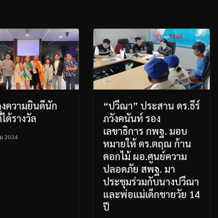
งความยินดีนัก
“ปวีณา” ประสาน ดร.ธีร์
่ได้รางวัล
ภวังคนันท์ รอง
เลขาธิการ กพฐ. มอบ
คม 2024
หมายให้ ดร.ตฤณ ก้าน
ดอกไม้ ผอ.ศูนย์ความ
ปลอดภัย สพฐ. มา
ประชุมร่วมกับนางปวีณา
และพ่อแม่เด็กชายวัย 14
ปี