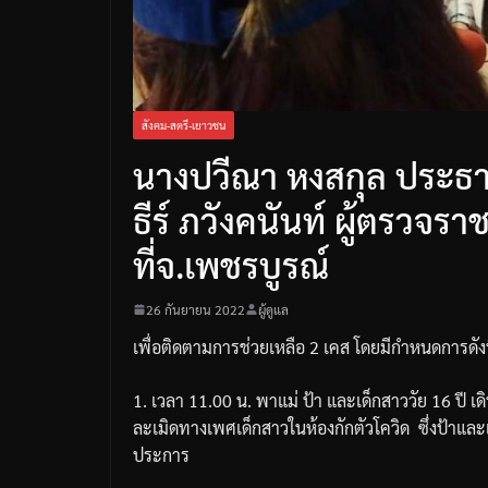
สังคม-สตรี-เยาวชน
นางปวีณา หงสกุล ประธา
ธีร์ ภวังคนันท์ ผู้ตรวจ
ที่จ.เพชรบูรณ์
26 กันยายน 2022
ผู้ดูแล
เพื่อติดตามการช่วยเหลือ
2
เคส
โดยมีกำหนดการดังน
1.
เวลา
11.00
น
.
พาแม่
ป้า
และเด็กสาววัย
16
ปี
เด
ละเมิดทางเพศเด็กสาวในห้องกักตัวโควิด
ซึ่งป้าแล
ประการ