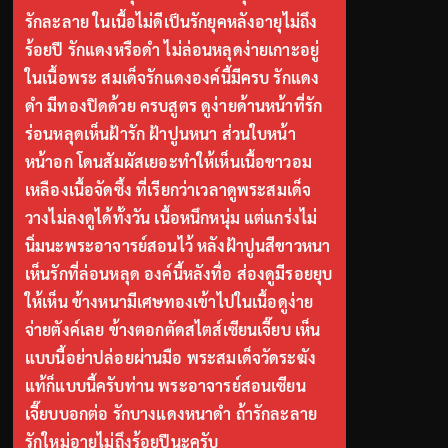
รักละลาย ในเนื้อไม่ดีเป็นรักยุคหลังอายุไม่ถึง
ร้อยปี รักแดงหรือดำ ไม่ล่อนหลุดง่ายเกาะอยู่
ในเนื้อพระ สมเด็จรักแดงองค์นี้มีครบ รักแดง
ดำ มีทองปิดด้วย ครบสูตร ดูง่ายด้านหน้าที่รัก
ร่อนหลุดเห็นฝ้ารัก ฝ้าปูนหนา ส่วนใบหน้า
หน้าอก โดนสัมผัสเยอะทำให้เห็นเนื้อขาวอม
เหลืองเนื้อจัดซึ้ง ที่เรียกว่าเวลาดูพระสมเด็จ
วางไม่ลงดูได้ทั้งวัน เนื้อหนึกหนุ่ม แต่แกร่งไม่
นิ่มนะพระอาจารย์สอนไว้ หลังฝ้าปูนสีขาวหนา
เห็นรักที่ล่อนหลุด องค์นี้หลังทื่อ ส่องดูมีรอยยุบ
ให้เห็น ข้างหนามีเศษทองเข้าไปในเนื้อดูง่าย
จ่ายตังค์เลย ข้างตอกตัดสไตส์เซียนเจี๊ยบ เห็น
แบบนี้อย่าปล่อยผ่านมือ พระสมเด็จวัดระฆัง
แท้ก็แบบนี้ครับท่าน พระอาจารย์สอนเซียน
เจี๊ยบบอกต่อ รักบางแดงหนาดำ ถ้ารักละลาย
รักใหม่อายุไม่ถึงร้อยปีนะครับ