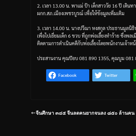
2.
เวลา
13.00
น
.
พาแม่
ป้า
เด็กสาววัย
16
ปี
เดินทา
ผกก
.
สภ
.
เมืองเพชรบูรณ์
เพื่อให้ข้อมูลเพิ่มเติม
3.
เวลา
14.00
น
.
นางปวีณา
หงสกุล
ประธานมูลนิธิ
เพื่อไปเยี่ยมเด็ก
6
ขวบ
ที่ถูกพ่อเลี้ยงทำร้าย
ซึ่งพลเม
ติดตามการดำเนินคดีกับพ่อเลี้ยงโดยพนักงานเจ้าหน้
ประสานงาน
คุณป๊อบ
081 890 1355,
คุณบูม
081 
Facebook
Twitter
จีนศึกษา ๓๔๕ จีนลดคนยากจนลง ๘๕๐ ล้านคน