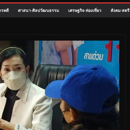
รคดี
ศาสนา-ศิลปวัฒนธรรม
เศรษฐกิจ-ท่องเที่ยว
สังคม-สตร