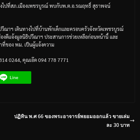
งไปที่สภ
.
เมืองเพชรบูรณ์
พบกับ
พ
.
ต
.
อ
.
รณฤทธิ์
สุธาพจน์
ปวีณาฯ
เดินทางไปที่บ้านพักเด็กและครอบครัวจังหวัดเพชรบูรณ์
ืองดีแจ้งมูลนิธิปวีณาฯ
ประสานการช่วยเหลือก่อนหน้านี้
และ
าที่ของ
พม
.
เป็นผู้แจ้งความ
814 0244,
คุณเอ๊ด
094 778 7771
Line
ปฏิทิน พ.ศ 66 ของพระอาจารย์พยอมออกแล้ว ขายเล่ม
ละ 30 บาท