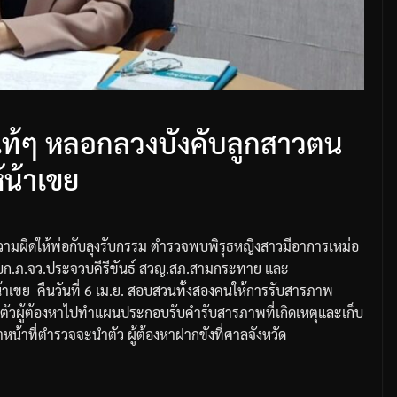
วแท้ๆ หลอกลวงบังคับลูกสาวตน
้น้าเขย
มผิดให้พ่อกับลุงรับกรรม
ตำรวจพบพิรุธหญิงสาวมีอาการเหม่อ
บก
.
ภ
.
จว
.
ประจวบคีรีขันธ์
สวญ
.
สภ
.
สามกระทาย
และ
น้าเขย
คืนวันที่
6
เม
.
ย
.
สอบสวนทั้งสองคนให้การรับสารภาพ
นำตัวผู้ต้องหาไปทำแผนประกอบรับคำรับสารภาพที่เกิดเหตุ
และเก็บ
้าหน้าที่ตำรวจจะนำตัว
ผู้ต้องหาฝากขังที่ศาลจังหวัด