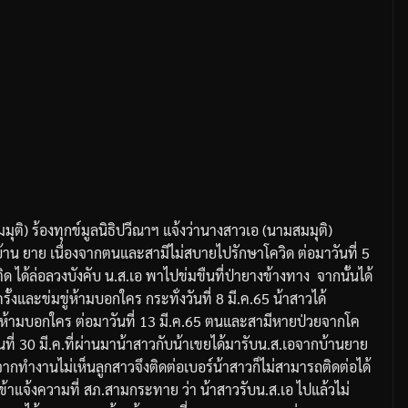
มุติ
)
ร้องทุกข์มูลนิธิปวีณาฯ
แจ้งว่า
นางสาวเอ
(
นามสมมุติ
)
บ้าน
ยาย
เนื่องจากตนและสามีไม่สบายไปรักษาโควิด
ต่อมาวันที่
5
ิด
ได้ล่อลวงบังคับ
น
.
ส
.
เอ
พาไปข่มขืนที่ป่ายางข้างทาง
จากนั้นได้
รั้งและข่มขู่ห้ามบอกใคร
กระทั่งวันที่
8
มี
.
ค
.65
น้าสาวได้
่าห้ามบอกใคร
ต่อมาวันที่
13
มี
.
ค
.65
ตนและสามีหายป่วยจากโค
นที่
30
มี
.
ค
.
ที่ผ่านมา
น้าสาวกับน้าเขยได้มารับน
.
ส
.
เอจากบ้านยาย
จากทำงานไม่เห็นลูกสาวจึงติดต่อเบอร์น้าสาวก็ไม่สามารถติดต่อได้
ข้าแจ้งความที่
สภ
.
สามกระทาย
ว่า
น้าสาวรับน
.
ส
.
เอ
ไปแล้วไม่