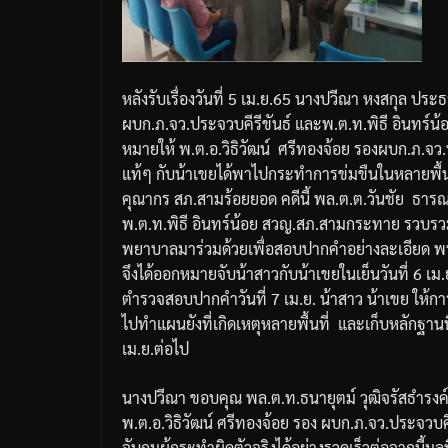
หลังรับเรื่องวันที่
5
เม
.
ย
.65
นางปวีณา
หงสกุล
ประธา
ผบก
.
ภ
.
จว
.
ประจวบคีรีขันธ์
และพ
.
ต
.
ท
.
พิธี
อินทร์น้
หมายให้
พ
.
ต
.
อ
.
วิธิวัฒน์
ศรีทองจ้อย
รอง
ผบก
.
ภ
.
จว
.
แท้ๆ
กับน้าเขยได้พาไปกระทำการข่มขืนในหลายพื้น
คุณากร
สภ
.
สามร้อยยอด
คดีนี้
พล
.
ต
.
ต
.
วันชัย
ธาร
พ
.
ต
.
ท
.
พิธี
อินทร์น้อย
สวญ
.
สภ
.
สามกระทาย
รวบรว
พยาบาลมาร่วมด้วยเพื่อสอบปากคำอย่างละเอียด
พ
จึงได้ออกหมายจับน้าสาวกับน้าเขยในเย็นวันที่
6
เม
.
ตำรวจสอบปากคำวันที่
7
เม
.
ย
.
น้าสาว
น้าเขย
ให้ก
ไปทำแผนยังที่เกิดเหตุหลายพื้นที่
และเก็บหลักฐานน
เม
.
ย
.
ต่อไป
นางปวีณา
ขอบคุณ
พล
.
ต
.
ท
.
ธนายุตม์
วุฒิจรัสธำรงค
พ
.
ต
.
อ
.
วิธิวัฒน์
ศรีทองจ้อย
รอง
ผบก
.
ภ
.
จว
.
ประจวบคี
จับกุมผู้กระทำผิดตัวจริงได้อย่างรวดเร็ว
ต่อจากนี้มูล