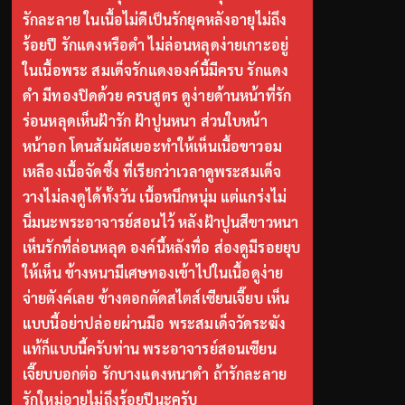
รักละลาย ในเนื้อไม่ดีเป็นรักยุคหลังอายุไม่ถึง
ร้อยปี รักแดงหรือดำ ไม่ล่อนหลุดง่ายเกาะอยู่
ในเนื้อพระ สมเด็จรักแดงองค์นี้มีครบ รักแดง
ดำ มีทองปิดด้วย ครบสูตร ดูง่ายด้านหน้าที่รัก
ร่อนหลุดเห็นฝ้ารัก ฝ้าปูนหนา ส่วนใบหน้า
หน้าอก โดนสัมผัสเยอะทำให้เห็นเนื้อขาวอม
เหลืองเนื้อจัดซึ้ง ที่เรียกว่าเวลาดูพระสมเด็จ
วางไม่ลงดูได้ทั้งวัน เนื้อหนึกหนุ่ม แต่แกร่งไม่
นิ่มนะพระอาจารย์สอนไว้ หลังฝ้าปูนสีขาวหนา
เห็นรักที่ล่อนหลุด องค์นี้หลังทื่อ ส่องดูมีรอยยุบ
ให้เห็น ข้างหนามีเศษทองเข้าไปในเนื้อดูง่าย
จ่ายตังค์เลย ข้างตอกตัดสไตส์เซียนเจี๊ยบ เห็น
แบบนี้อย่าปล่อยผ่านมือ พระสมเด็จวัดระฆัง
แท้ก็แบบนี้ครับท่าน พระอาจารย์สอนเซียน
เจี๊ยบบอกต่อ รักบางแดงหนาดำ ถ้ารักละลาย
รักใหม่อายุไม่ถึงร้อยปีนะครับ