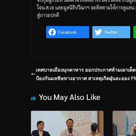
ใจน
.
ส
.
เอ
และมูลนิธิปวีณาฯ
จะติดตามให้การดูแลน
.
สู่ภาวะปกติ
Facebook
Twitter
เทศบาลเมืองมุกดาหาร ออกประกาศห้ามเผาเด็
ป้องกันมลพิษทางอากาศ สาเหตุเกิดฝุ่นละออง P
You May Also Like