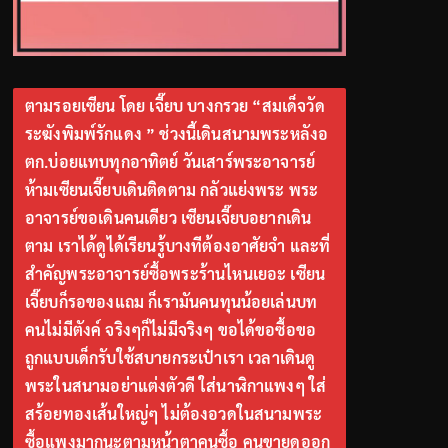
ตามรอยเซียน โดย เจี๊ยบ บางกรวย “สมเด็จวัด
ระฆังพิมพ์รักแดง ” ช่วงนี้เดินสนามพระหลังอ
ตก.บ่อยแทบทุกอาทิตย์ วันเสาร์พระอาจารย์
ห้ามเซียนเจี๊ยบเดินติดตาม กลัวแย่งพระ พระ
อาจารย์ขอเดินคนเดียว เซียนเจี๊ยบอยากเดิน
ตาม เราได้ดูได้เรียนรู้บางทีต้องอาศัยจำ และที่
สำคัญพระอาจารย์ซื้อพระร้านไหนเยอะ เซียน
เจี๊ยบก็รอของแถม ก็เรามันคนทุนน้อยเล่นบท
คนไม่มีตังค์ จริงๆก็ไม่มีจริงๆ ขอได้ขอซื้อขอ
ถูกแบบเด็กรับใช้สบายกระเป๋าเรา เวลาเดินดู
พระในสนามอย่าแต่งตัวดี ใส่นาฬิกาแพงๆ ใส่
สร้อยทองเส้นใหญ่ๆ ไม่ต้องอวดในสนามพระ
ซื้อแพงมากนะตามหน้าตาคนซื้อ คนขายดูออก