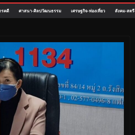
รคดี
ศาสนา-ศิลปวัฒนธรรม
เศรษฐกิจ-ท่องเที่ยว
สังคม-สตร