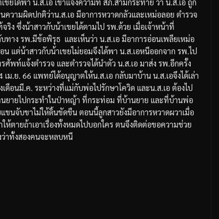
้าเขยได้พา
น
.
ส
.
เอ
เข้าแจ้งความที่
สภ
.
สามกระทาย
ว่า
น
.
ส
.
เอ
ถูก
็นความผิดปกติว่า
น
.
ส
.
เอ
มีอาการหวาดกลัวและเหม่อลอย
ตำรวจ
้จริง
ซึ่งน้าสาวกับน้าเขยได้ตามไป
รพ
.
ด้วย
เมื่อเจ้าหน้าที่
กับทาง
รพ
.
มีข้อพิรุธ
และเห็นว่า
น
.
ส
.
เอ
มีอาการอ่อนเพลียเหม่อ
่อน
แต่น้าสาวกับน้าเขยไม่ยอมจึงได้พา
น
.
ส
.
เอ
หนีออกจาก
รพ
.
ไป
โทรศัพท์แจ้งตำรวจ
และตำรวจได้นำตัว
น
.
ส
.
เอ
มาส่ง
รพ
.
อีกครั้ง
4
เม
.
ย
. 66
แพทย์ได้อนุญาตให้น
.
ส
.
เอ
กลับมาบ้าน
น
.
ส
.
เอจึงได้เล่า
งเดือนมี
.
ค
.
ระหว่างที่แม่กับพ่อไปรักษาโควิด
และน
.
ส
.
เอ
ต้องไป
้านยายไปกระทำในป่าหญ้า
ที่กระท่อม
ที่บ้านยาย
และที่บ้านพ่อ
แขนจับขาไม่ให้ดิ้นขัดขืน
ตอนนี้ลูกสาวยังมีอาการหวาดผวาเมื่อ
่าให้ตายถ้าเอาเรื่องทั้งหมดไปบอกใคร
ตนจึงติดต่อขอความช่วย
งว่าทั้งสองคนจะหลบหนี