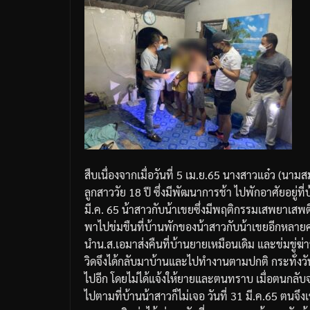
สืบเนื่องจากเมื่อวันที่
5
เม
.
ย
.65
นางสาวแอ๋ว
(
นามสม
ลูกสาววัย
18
ปี
ซึ่งมีพัฒนาการช้า
ไปพักอาศัยอยู่ที่
มี
.
ค
. 65
น้าสาวกับน้าเขยซึ่งมีพฤติกรรมเสพยาเสพต
พาไปข่มขืนที่บ้านพักของน้าสาวกับน้าเขยอีกหลายค
นำ
น
.
ส
.
เอมาส่งคืนที่บ้านยายเหมือนเดิม
และข่มขู่ฆ
วิดจึงได้กลับมาบ้านและไปทำงานตามปกติ
กระทั่งวั
ไปอีก
โดยไม่ได้แจ้งให้ยายและตนทราบ
เมื่อตนกลับ
ไปตามที่บ้านน้าสาวก็ไม่เจอ
วันที่
31
มี
.
ค
.65
ตนจึงเ