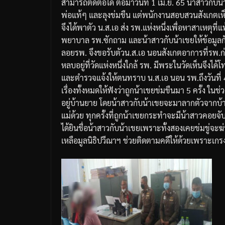
สามารถติดต่อได้
ต่อมาวันที่
1
เม
.
ย
. 65
น้าสาวกับน
พ่อแท้ๆ
และลุงข่มขืน
แต่พนักงานสอบสวนสังเกตเห
จึงได้พาตัว
น
.
ส
.
เอ
ส่ง
รพ
.
แห่งหนึ่งเพื่อหาสาเหตุที่แท
พยาบาล
รพ
.
ซักถาม
และน้าสาวกับน้าเขยให้ข้อมูล
ลอย
รพ
.
จึงขอรับตัวน
.
ส
.
เอ
นอนสังเกตอาการที่รพ
.
ก
หลบอยู่ที่วัดแห่งหนึ่งใกล้
รพ
.
มีพระในวัดเห็นจึงได้
และตำรวจแจ้งให้ตนทราบ
น
.
ส
.
เอ
นอน
รพ
.
ถึงวันที่
เรื่องทั้งหมดให้ฟังว่าถูกน้าเขยข่มขืนมา
5
ครั้ง
ในช่ว
อยู่บ้านยาย
โดยน้าสาวกับน้าเขยจะมาลากตัวจากบ
แม่ด้วย
ทุกครั้งที่ถูกน้าเขยกระทำจะมีน้าสาวคอยจับ
ได้ยินชื่อน้าสาวกับน้าเขยเพราะทั้งสองเคยข่มขู่จะฆ
เหลือมูลนิธิปวีณาฯ
ช่วยติดตามคดีให้ด้วยเพราะเกร