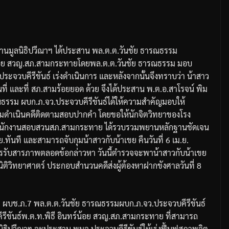
นมูลนิธิปวีณาฯ
ได้ประสาน
พล
.
ต
.
ต
.
วันชัย
ธารณธรรม
อย
สวญ
.
สภ
.
สามกระทาย
โดยพล
.
ต
.
ต
.
วันชัย
ธารณธรรม
มอบ
ประจวบคีรีขันธ์
เร่งดำเนินการ
และหลังจากนั้นจึงทราบว่า
น้าสาว
ที่
และที่
สภ
.
สามร้อยยอด
ด้วย
จึงได้ประสาน
พ
.
ต
.
อ
.
สาโรจน์
พิม
ณธรรม
ผบก
.
ภ
.
จว
.
ประจวบคีรีขันธ์
ได้ให้ความสำคัญมอบให้
มดำเนินคดีติดตามสอบปากคำ
โดยขอให้นักจิตวิทยาของโรง
นักงานสอบสวนสภ
.
สามกระทาย
ได้รวบรวมพยานหลักฐานชัดเจน
ย
.
ทันที
และสามารถจับกุมน้าสาวกับน้าเขย
คืนวันที่
6
เม
.
ย
.
ารรับสารภาพตลอดข้อกล่าวหา
วันนี้ตำรวจจะพาน้าสาวกับน้าเขย
ิติวิทยาศาตร์
ประกอบสำนวนคดีส่งผู้ต้องหาฝากขังศาลวันที่
8
์
ผบช
.
ภ
.7
พล
.
ต
.
ต
.
วันชัย
ธารณธรรม
ผบก
.
ภ
.
จว
.
ประจวบคีรีขันธ์
รีขันธ์
พ
.
ต
.
ท
.
พิธี
อินทร์น้อย
สวญ
.
สภ
.
สามกระทาย
ที่สามารถ
นิธิปวีณาฯ
จะประสาน
พมจ
.
ประจวบคีรีขันธ์ให้เร่งฟื้นฟูสภาพจิต