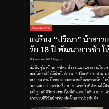
สังคม-สตรี-เยาวชน
แม่ร้อง “ปวีณา” น้าสา
วัย 18 ปี พัฒนาการช้า ให
7 เมษายน 2022
ผู้ดูแล
ข่มขืน
ขู่ฆ่าห้ามบอกใคร
ซ้ำวางแผนแจ้งความโยนควา
ลอยไม่ปกติจึงได้นำตัวส่ง
รพ
. “
ปวีณา
”
ประสาน
ผ
ผกก
.
สภ
.
สามร้อยยอด
ออกหมายจับน้าสาวแท้ๆ
กับ
ตลอดข้อกล่าวหา
วันนี้
7
เม
.
ย
.
เจ้าหน้าที่ตำรวจได้
หลักฐานนิติวิทยาศาตร์ในที่เกิดเหตุ
วันที่
8
เม
.
ย
.
เจ
ประจวบคีรีขันธ์
พร้อมคัดค้านการประกันตัว