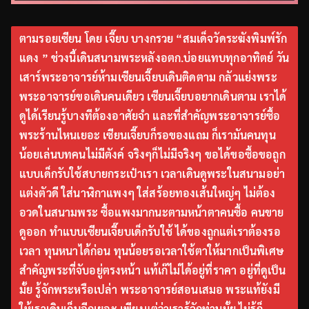
ตามรอยเซียน โดย เจี๊ยบ บางกรวย “สมเด็จวัดระฆังพิมพ์รัก
แดง ” ช่วงนี้เดินสนามพระหลังอตก.บ่อยแทบทุกอาทิตย์ วัน
เสาร์พระอาจารย์ห้ามเซียนเจี๊ยบเดินติดตาม กลัวแย่งพระ
พระอาจารย์ขอเดินคนเดียว เซียนเจี๊ยบอยากเดินตาม เราได้
ดูได้เรียนรู้บางทีต้องอาศัยจำ และที่สำคัญพระอาจารย์ซื้อ
พระร้านไหนเยอะ เซียนเจี๊ยบก็รอของแถม ก็เรามันคนทุน
น้อยเล่นบทคนไม่มีตังค์ จริงๆก็ไม่มีจริงๆ ขอได้ขอซื้อขอถูก
แบบเด็กรับใช้สบายกระเป๋าเรา เวลาเดินดูพระในสนามอย่า
แต่งตัวดี ใส่นาฬิกาแพงๆ ใส่สร้อยทองเส้นใหญ่ๆ ไม่ต้อง
อวดในสนามพระ ซื้อแพงมากนะตามหน้าตาคนซื้อ คนขาย
ดูออก ทำแบบเซียนเจี๊ยบเด็กรับใช้ ได้ของถูกแต่เราต้องรอ
เวลา ทุนหนาได้ก่อน ทุนน้อยรอเวลาใช้ตาให้มากเป็นพิเศษ
สำคัญพระที่จับอยู่ตรงหน้า แท้เก๊ไม่ได้อยู่ที่ราคา อยู่ที่ดูเป็น
มั้ย รู้จักพระหรือเปล่า พระอาจารย์สอนเสมอ พระแท้ยังมี
ให้เราเดินเก็บอีกเยอะ เพียงแต่ว่าเรารู้จักท่านมั้ย ไม่รู้ก็