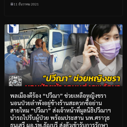
11 ธันวาคม 2021
พลเมืองดีร้อง “ปวีณา” ช่วยเหลือหญิงชรา
นอนป่วยลำพังอยู่ข้างร้านสะดวกซื้อย่าน
สายไหม “ปวีณา” ส่งเจ้าหน้าที่มูลนิธิปวีณาฯ
นำรถไปรับผู้ป่วย พร้อมประสาน นพ.ศราวุธ
ธนเสรี ผอ.รพ.ธัญบุรี ส่งตัวเข้ารับการรักษา