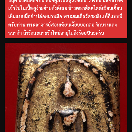
เข้าไปในเนื้อดูง่ายจ่ายตังค์เลย ข้างตอกตัดสไตส์เซียนเจี๊ยบ
เห็นแบบนี้อย่าปล่อยผ่านมือ พระสมเด็จวัดระฆังแท้ก็แบบนี้
ครับท่าน พระอาจารย์สอนเซียนเจี๊ยบบอกต่อ รักบางแดง
หนาดำ ถ้ารักละลายรักใหม่อายุไม่ถึงร้อยปีนะครับ