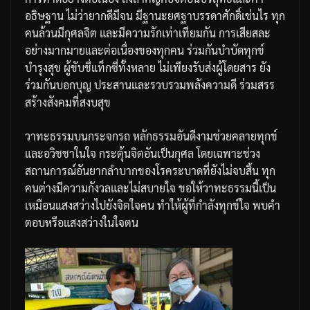
อธิษฐาน
ไม่ว่ายากดีมีจน
มีฐานะยศฐาบรรดาศักดิ์เช่นไร
ทุก
คนล้วนมีกุศลจิต
และมีความรักเท่าเทียมกัน
การเสียสละ
อย่างมากมายและต่อเนื่องของทุกคน
ร่วมกันบำบัดทุกข์
บำรุงสุข
ผู้ขับขี่แท็กซี่ทั้งหลาย
ไม่เพียงรับส่งผู้โดยสาร
ยัง
ร่วมกันบอกบุญ
ประสานและรวบรวมพลังความดี
ร่วมสรร
สร้างสังคมที่สงบสุข
วาทะธรรมบนกระจกรถ
หลักธรรมอันดีงามช่วยคลายทุกข์
และอวิชชาในใจ
กระตุ้นจิตอันเป็นกุศล
โดยเฉพาะช่วง
สถานการณ์อันยากลำบากของโรคระบาดที่ยังไม่จบสิ้น
ทุก
คนต่างมีความกังวลและไม่สบายใจ
ขอให้วาทะธรรมนี้เป็น
เหมือนแสงสว่างไปยังจิตใจคน
ทำให้ผู้ที่กำลังทุกข์ใจ
พบคำ
ตอบหรือแสงสว่างในใจตน