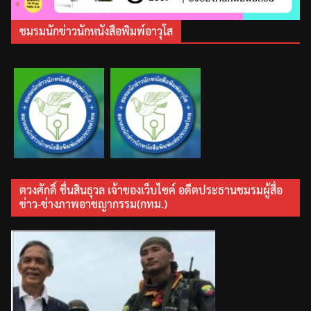
ชมรมนักข่าวนักหนังสือพิมพ์อาวุโส
ตวงศักดิ์ ชื่นสินธุวล เจ้าของเว็บไซค์ อดีตประธานชมรมผู้สื่อ
ข่าว-ช่างภาพอาชญากรรม(กทม.)