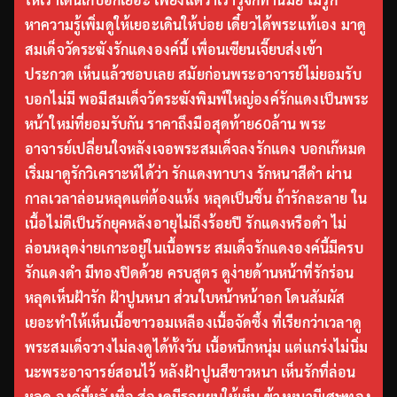
หาความรู้เพิ่มดูให้เยอะเดินให้บ่อย เดี๋ยวได้พระแท้เอง มาดู
สมเด็จวัดระฆังรักแดงองค์นี้ เพื่อนเซียนเจี๊ยบส่งเข้า
ประกวด เห็นแล้วชอบเลย สมัยก่อนพระอาจารย์ไม่ยอมรับ
บอกไม่มี พอมีสมเด็จวัดระฆังพิมพ์ใหญ่องค์รักแดงเป็นพระ
หน้าใหม่ที่ยอมรับกัน ราคาถึงมือสุดท้าย60ล้าน พระ
อาจารย์เปลี่ยนใจหลังเจอพระสมเด็จลงรักแดง บอกเก๊หมด
เริ่มมาดูรักวิเคราะห์ได้ว่า รักแดงทาบาง รักหนาสีดำ ผ่าน
กาลเวลาล่อนหลุดแต่ต้องแห้ง หลุดเป็นชิ้น ถ้ารักละลาย ใน
เนื้อไม่ดีเป็นรักยุคหลังอายุไม่ถึงร้อยปี รักแดงหรือดำ ไม่
ล่อนหลุดง่ายเกาะอยู่ในเนื้อพระ สมเด็จรักแดงองค์นี้มีครบ
รักแดงดำ มีทองปิดด้วย ครบสูตร ดูง่ายด้านหน้าที่รักร่อน
หลุดเห็นฝ้ารัก ฝ้าปูนหนา ส่วนใบหน้าหน้าอก โดนสัมผัส
เยอะทำให้เห็นเนื้อขาวอมเหลืองเนื้อจัดซึ้ง ที่เรียกว่าเวลาดู
พระสมเด็จวางไม่ลงดูได้ทั้งวัน เนื้อหนึกหนุ่ม แต่แกร่งไม่นิ่ม
นะพระอาจารย์สอนไว้ หลังฝ้าปูนสีขาวหนา เห็นรักที่ล่อน
หลุด องค์นี้หลังทื่อ ส่องดูมีรอยยุบให้เห็น ข้างหนามีเศษทอง