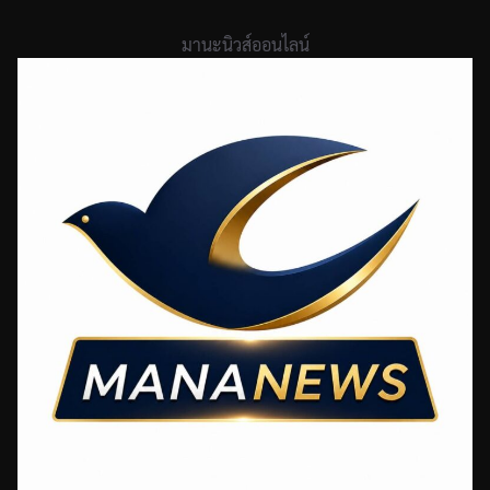
Skip
to
มานะนิวส์ออนไลน์
content