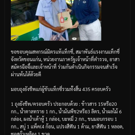
ขอขอบคุณสหกรณ์มิตรแท้แท็กซี่
,
สมาพันธ์แรงงานแท็กซี่
จังหวัดขอนแก่น
,
หน่วยงานภาครัฐ
เจ้าหน้าที่ตำรวจ
,
อาสา
สมัครฉือจี้และเจ้าหน้าที่
ร่วมกันดำเนินกิจกรรมจนสำเร็จ
ผ่านพ้นได้ด้วยดี
มอบถุงยังชีพแก่ผู้ขับแท็กซี่รวมทั้งสิ้น
435
ครอบครัว
1
ถุงยังชีพ
/
ครอบครัว
ประกอบด้วย
:
ข้าวสาร
15
หรือ
20
กก
.,
น้ำตาลทราย
1
กก
.,
น้ำมันพืช
2
หรือ
3
ลิตร
,
น้ำผลไม้
6
กล่อง
,
ผงน้ำเต้าหู้
1
กล่อง
,
บะหมี่
2
กก
.,
ขนมอบกรอบ
1
กก
.,
สบู่
1
แพ็ค
(4
ก้อน
,
แปรงสีฟัน
1
ด้าม
,
ยาสีฟัน
1
หลอด
,
ซอสถั่วเหลือง
1
ขวด