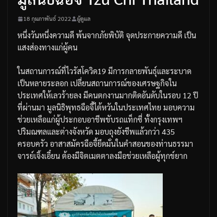
18 กุมภาพันธ์ 2022
ผู้ดูแล
หนึ่งวันหนึ่งความดี
พ้นจากภัยพิบัติ
จุดประกายความดี
เป็น
แสงส่องทางแก่ผู้คน
ในสถานการณ์ที่ไวรัสโควิด
19
มีการกลายพันธุ์และระบาด
เป็นหลายระลอก
เปลี่ยนสถานการณ์ของเศรษฐกิจใน
ประเทศให้เลวร้ายลง
มีคนตกงานมากติดอันดับในรอบ
12
ปี
ที่ผ่านมา
มูลนิธิพุทธฉือจี้ไต้หวันในประเทศไทย
มอบความ
ช่วยเหลือแก่ผู้ประกอบอาชีพขับรถแท็กซี่
ทั้งกรุงเทพฯ
ปริมณฑลและต่างจังหวัด
มอบถุงยังชีพแล้วกว่า
435
ครอบครัว
อาสาสมัครฉือจี้ยึดมั่นในคำสอนของท่านธรรมา
จารย์เจิ้งเอี๋ยน
ต้องมีจิตเมตตาลงมือช่วยเหลือผู้ทุกข์ยาก