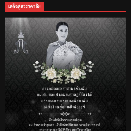
เสด็จสู่สวรรคาลัย