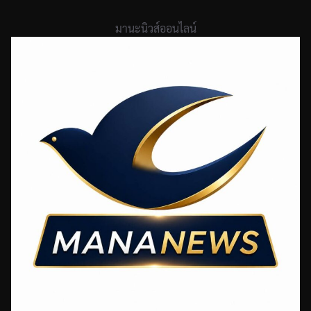
Skip
to
มานะนิวส์ออนไลน์
content