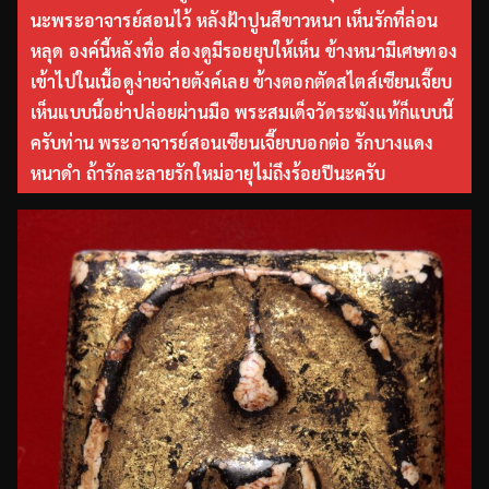
นะพระอาจารย์สอนไว้ หลังฝ้าปูนสีขาวหนา เห็นรักที่ล่อน
หลุด องค์นี้หลังทื่อ ส่องดูมีรอยยุบให้เห็น ข้างหนามีเศษทอง
เข้าไปในเนื้อดูง่ายจ่ายตังค์เลย ข้างตอกตัดสไตส์เซียนเจี๊ยบ
เห็นแบบนี้อย่าปล่อยผ่านมือ พระสมเด็จวัดระฆังแท้ก็แบบนี้
ครับท่าน พระอาจารย์สอนเซียนเจี๊ยบบอกต่อ รักบางแดง
หนาดำ ถ้ารักละลายรักใหม่อายุไม่ถึงร้อยปีนะครับ