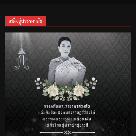
เสด็จสู่สวรรคาลัย