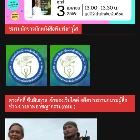
ชมรมนักข่าวนักหนังสือพิมพ์อาวุโส
ตวงศักดิ์ ชื่นสินธุวล เจ้าของเว็บไซค์ อดีตประธานชมรมผู้สื่อ
ข่าว-ช่างภาพอาชญากรรม(กทม.)