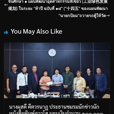
จีนศึกษา ๑ แผนพัฒนาอุตสาหกรรมสีเขียว (工业绿色发展
规划) ในระยะ “ห้าปี ฉบับที่ ๑๔” (“十四五” ของแผนพัฒนา
“นายกป้อม”ถวายรถตู้ให้วัด
You May Also Like
นางผุสดี คีตวรนาฏ ประธานชมรมนักข่าวนัก
หนังสือพิมพ์อาวุโส มอบเงินจำนวน ๑๐๐,๐๐๐