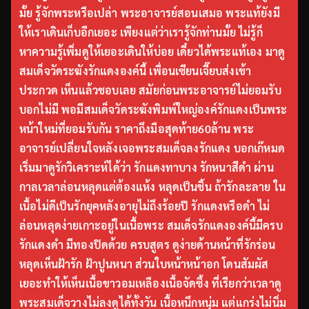
มั้ย รู้จักพระหรือเปล่า พระอาจารย์สอนเสมอ พระแท้ยังมี
ให้เราเดินเก็บอีกเยอะ เพียงแต่ว่าเรารู้จักท่านมั้ย ไม่รู้ก็
หาความรู้เพิ่มดูให้เยอะเดินให้บ่อย เดี๋ยวได้พระแท้เอง มาดู
สมเด็จวัดระฆังรักแดงองค์นี้ เพื่อนเซียนเจี๊ยบส่งเข้า
ประกวด เห็นแล้วชอบเลย สมัยก่อนพระอาจารย์ไม่ยอมรับ
บอกไม่มี พอมีสมเด็จวัดระฆังพิมพ์ใหญ่องค์รักแดงเป็นพระ
หน้าใหม่ที่ยอมรับกัน ราคาถึงมือสุดท้าย60ล้าน พระ
อาจารย์เปลี่ยนใจหลังเจอพระสมเด็จลงรักแดง บอกเก๊หมด
เริ่มมาดูรักวิเคราะห์ได้ว่า รักแดงทาบาง รักหนาสีดำ ผ่าน
กาลเวลาล่อนหลุดแต่ต้องแห้ง หลุดเป็นชิ้น ถ้ารักละลาย ใน
เนื้อไม่ดีเป็นรักยุคหลังอายุไม่ถึงร้อยปี รักแดงหรือดำ ไม่
ล่อนหลุดง่ายเกาะอยู่ในเนื้อพระ สมเด็จรักแดงองค์นี้มีครบ
รักแดงดำ มีทองปิดด้วย ครบสูตร ดูง่ายด้านหน้าที่รักร่อน
หลุดเห็นฝ้ารัก ฝ้าปูนหนา ส่วนใบหน้าหน้าอก โดนสัมผัส
เยอะทำให้เห็นเนื้อขาวอมเหลืองเนื้อจัดซึ้ง ที่เรียกว่าเวลาดู
พระสมเด็จวางไม่ลงดูได้ทั้งวัน เนื้อหนึกหนุ่ม แต่แกร่งไม่นิ่ม