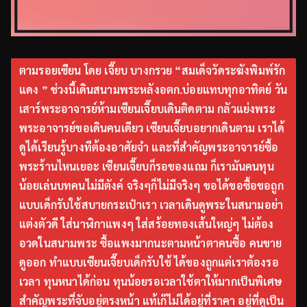
ตามรอยเซียน โดย เจี๊ยบ บางกรวย “สมเด็จวัดระฆังพิมพ์รัก
แดง ” ช่วงนี้เดินสนามพระหลังอตก.บ่อยแทบทุกอาทิตย์ วัน
เสาร์พระอาจารย์ห้ามเซียนเจี๊ยบเดินติดตาม กลัวแย่งพระ
พระอาจารย์ขอเดินคนเดียว เซียนเจี๊ยบอยากเดินตาม เราได้
ดูได้เรียนรู้บางทีต้องอาศัยจำ และที่สำคัญพระอาจารย์ซื้อ
พระร้านไหนเยอะ เซียนเจี๊ยบก็รอของแถม ก็เรามันคนทุน
น้อยเล่นบทคนไม่มีตังค์ จริงๆก็ไม่มีจริงๆ ขอได้ขอซื้อขอถูก
แบบเด็กรับใช้สบายกระเป๋าเรา เวลาเดินดูพระในสนามอย่า
แต่งตัวดี ใส่นาฬิกาแพงๆ ใส่สร้อยทองเส้นใหญ่ๆ ไม่ต้อง
อวดในสนามพระ ซื้อแพงมากนะตามหน้าตาคนซื้อ คนขาย
ดูออก ทำแบบเซียนเจี๊ยบเด็กรับใช้ ได้ของถูกแต่เราต้องรอ
เวลา ทุนหนาได้ก่อน ทุนน้อยรอเวลาใช้ตาให้มากเป็นพิเศษ
สำคัญพระที่จับอยู่ตรงหน้า แท้เก๊ไม่ได้อยู่ที่ราคา อยู่ที่ดูเป็น