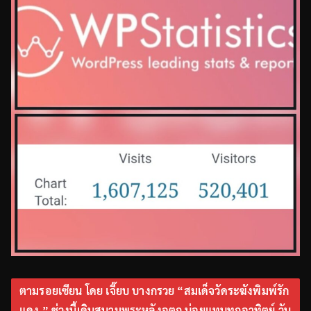
ตามรอยเซียน โดย เจี๊ยบ บางกรวย “สมเด็จวัดระฆังพิมพ์รัก
แดง ” ช่วงนี้เดินสนามพระหลังอตก.บ่อยแทบทุกอาทิตย์ วัน