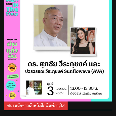
ชมรมนักข่าวนักหนังสือพิมพ์อาวุโส