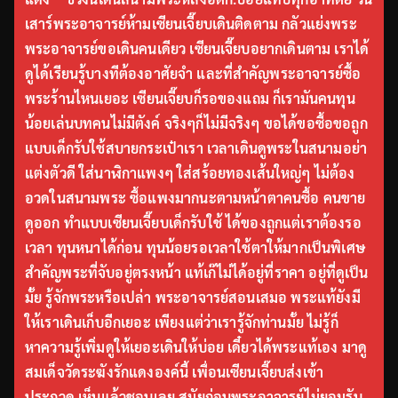
เสาร์พระอาจารย์ห้ามเซียนเจี๊ยบเดินติดตาม กลัวแย่งพระ
พระอาจารย์ขอเดินคนเดียว เซียนเจี๊ยบอยากเดินตาม เราได้
ดูได้เรียนรู้บางทีต้องอาศัยจำ และที่สำคัญพระอาจารย์ซื้อ
พระร้านไหนเยอะ เซียนเจี๊ยบก็รอของแถม ก็เรามันคนทุน
น้อยเล่นบทคนไม่มีตังค์ จริงๆก็ไม่มีจริงๆ ขอได้ขอซื้อขอถูก
แบบเด็กรับใช้สบายกระเป๋าเรา เวลาเดินดูพระในสนามอย่า
แต่งตัวดี ใส่นาฬิกาแพงๆ ใส่สร้อยทองเส้นใหญ่ๆ ไม่ต้อง
อวดในสนามพระ ซื้อแพงมากนะตามหน้าตาคนซื้อ คนขาย
ดูออก ทำแบบเซียนเจี๊ยบเด็กรับใช้ ได้ของถูกแต่เราต้องรอ
เวลา ทุนหนาได้ก่อน ทุนน้อยรอเวลาใช้ตาให้มากเป็นพิเศษ
สำคัญพระที่จับอยู่ตรงหน้า แท้เก๊ไม่ได้อยู่ที่ราคา อยู่ที่ดูเป็น
มั้ย รู้จักพระหรือเปล่า พระอาจารย์สอนเสมอ พระแท้ยังมี
ให้เราเดินเก็บอีกเยอะ เพียงแต่ว่าเรารู้จักท่านมั้ย ไม่รู้ก็
หาความรู้เพิ่มดูให้เยอะเดินให้บ่อย เดี๋ยวได้พระแท้เอง มาดู
สมเด็จวัดระฆังรักแดงองค์นี้ เพื่อนเซียนเจี๊ยบส่งเข้า
ประกวด เห็นแล้วชอบเลย สมัยก่อนพระอาจารย์ไม่ยอมรับ