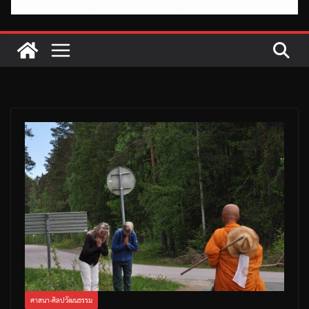
ศาสนา-ศิลปวัฒนธรรม