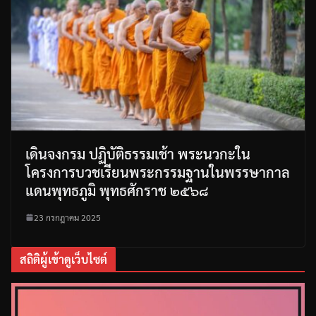
เดินจงกรม ปฏิบัติธรรมเช้า พระนวกะใน
โครงการบวชเรียนพระกรรมฐานในพรรษากาล
แดนพุทธภูมิ พุทธศักราช ๒๕๖๘
23 กรกฎาคม 2025
สถิติผู้เข้าดูเว็บไซต์