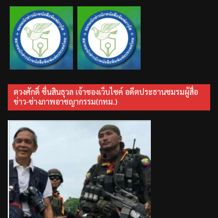
ตวงศักดิ์ ชื่นสินธุวล เจ้าของเว็บไซค์ อดีตประธานชมรมผู้สื่อ
ข่าว-ช่างภาพอาชญากรรม(กทม.)