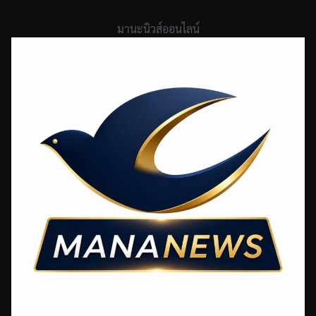
Skip
to
มานะนิวส์ออนไลน์
content