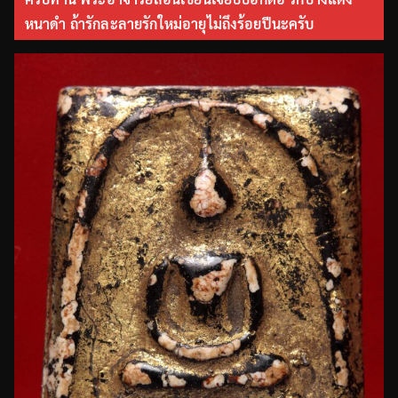
หนาดำ ถ้ารักละลายรักใหม่อายุไม่ถึงร้อยปีนะครับ