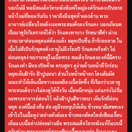
บอกไม่มี พอมีสมเด็จวัดระฆังพิมพ์ใหญ่องค์รักแดงเป็นพระ
หน้าใหม่ที่ยอมรับกัน ราคาถึงมือสุดท้าย60ล้าน พระ
อาจารย์เปลี่ยนใจหลังเจอพระสมเด็จลงรักแดง บอกเก๊หมด
เริ่มมาดูรักวิเคราะห์ได้ว่า รักแดงทาบาง รักหนาสีดำ ผ่าน
กาลเวลาล่อนหลุดแต่ต้องแห้ง หลุดเป็นชิ้น ถ้ารักละลาย ใน
เนื้อไม่ดีเป็นรักยุคหลังอายุไม่ถึงร้อยปี รักแดงหรือดำ ไม่
ล่อนหลุดง่ายเกาะอยู่ในเนื้อพระ สมเด็จรักแดงองค์นี้มีครบ
รักแดงดำ มีทองปิดด้วย ครบสูตร ดูง่ายด้านหน้าที่รักร่อน
หลุดเห็นฝ้ารัก ฝ้าปูนหนา ส่วนใบหน้าหน้าอก โดนสัมผัส
เยอะทำให้เห็นเนื้อขาวอมเหลืองเนื้อจัดซึ้ง ที่เรียกว่าเวลาดู
พระสมเด็จวางไม่ลงดูได้ทั้งวัน เนื้อหนึกหนุ่ม แต่แกร่งไม่นิ่ม
นะพระอาจารย์สอนไว้ หลังฝ้าปูนสีขาวหนา เห็นรักที่ล่อน
หลุด องค์นี้หลังทื่อ ส่องดูมีรอยยุบให้เห็น ข้างหนามีเศษทอง
เข้าไปในเนื้อดูง่ายจ่ายตังค์เลย ข้างตอกตัดสไตส์เซียนเจี๊ยบ
เห็นแบบนี้อย่าปล่อยผ่านมือ พระสมเด็จวัดระฆังแท้ก็แบบนี้
ครับท่าน พระอาจารย์สอนเซียนเจี๊ยบบอกต่อ รักบางแดง