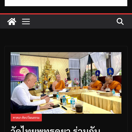
ศาสนา-ศิลปวัฒนธรรม
วัดไทยพุทธคยา ร่วมกับ