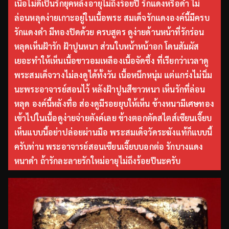
เนื้อไม่ดีเป็นรักยุคหลังอายุไม่ถึงร้อยปี รักแดงหรือดำ ไม่
ล่อนหลุดง่ายเกาะอยู่ในเนื้อพระ สมเด็จรักแดงองค์นี้มีครบ
รักแดงดำ มีทองปิดด้วย ครบสูตร ดูง่ายด้านหน้าที่รักร่อน
หลุดเห็นฝ้ารัก ฝ้าปูนหนา ส่วนใบหน้าหน้าอก โดนสัมผัส
เยอะทำให้เห็นเนื้อขาวอมเหลืองเนื้อจัดซึ้ง ที่เรียกว่าเวลาดู
พระสมเด็จวางไม่ลงดูได้ทั้งวัน เนื้อหนึกหนุ่ม แต่แกร่งไม่นิ่ม
นะพระอาจารย์สอนไว้ หลังฝ้าปูนสีขาวหนา เห็นรักที่ล่อน
หลุด องค์นี้หลังทื่อ ส่องดูมีรอยยุบให้เห็น ข้างหนามีเศษทอง
เข้าไปในเนื้อดูง่ายจ่ายตังค์เลย ข้างตอกตัดสไตส์เซียนเจี๊ยบ
เห็นแบบนี้อย่าปล่อยผ่านมือ พระสมเด็จวัดระฆังแท้ก็แบบนี้
ครับท่าน พระอาจารย์สอนเซียนเจี๊ยบบอกต่อ รักบางแดง
หนาดำ ถ้ารักละลายรักใหม่อายุไม่ถึงร้อยปีนะครับ