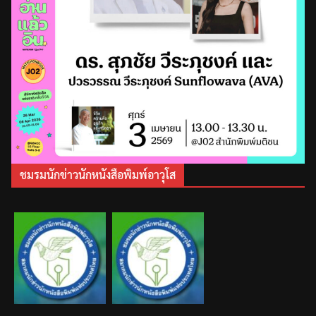
ชมรมนักข่าวนักหนังสือพิมพ์อาวุโส