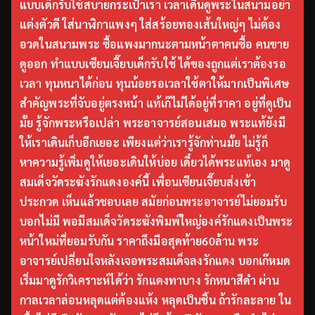
แบบเด็กรับใช้สบายกระเป๋าเรา เวลาเดินดูพระในสนามอย่า
แต่งตัวดี ใส่นาฬิกาแพงๆ ใส่สร้อยทองเส้นใหญ่ๆ ไม่ต้อง
อวดในสนามพระ ซื้อแพงมากนะตามหน้าตาคนซื้อ คนขาย
ดูออก ทำแบบเซียนเจี๊ยบเด็กรับใช้ ได้ของถูกแต่เราต้องรอ
เวลา ทุนหนาได้ก่อน ทุนน้อยรอเวลาใช้ตาให้มากเป็นพิเศษ
สำคัญพระที่จับอยู่ตรงหน้า แท้เก๊ไม่ได้อยู่ที่ราคา อยู่ที่ดูเป็น
มั้ย รู้จักพระหรือเปล่า พระอาจารย์สอนเสมอ พระแท้ยังมี
ให้เราเดินเก็บอีกเยอะ เพียงแต่ว่าเรารู้จักท่านมั้ย ไม่รู้ก็
หาความรู้เพิ่มดูให้เยอะเดินให้บ่อย เดี๋ยวได้พระแท้เอง มาดู
สมเด็จวัดระฆังรักแดงองค์นี้ เพื่อนเซียนเจี๊ยบส่งเข้า
ประกวด เห็นแล้วชอบเลย สมัยก่อนพระอาจารย์ไม่ยอมรับ
บอกไม่มี พอมีสมเด็จวัดระฆังพิมพ์ใหญ่องค์รักแดงเป็นพระ
หน้าใหม่ที่ยอมรับกัน ราคาถึงมือสุดท้าย60ล้าน พระ
อาจารย์เปลี่ยนใจหลังเจอพระสมเด็จลงรักแดง บอกเก๊หมด
เริ่มมาดูรักวิเคราะห์ได้ว่า รักแดงทาบาง รักหนาสีดำ ผ่าน
กาลเวลาล่อนหลุดแต่ต้องแห้ง หลุดเป็นชิ้น ถ้ารักละลาย ใน