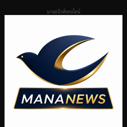
Skip
to
มานะนิวส์ออนไลน์
content