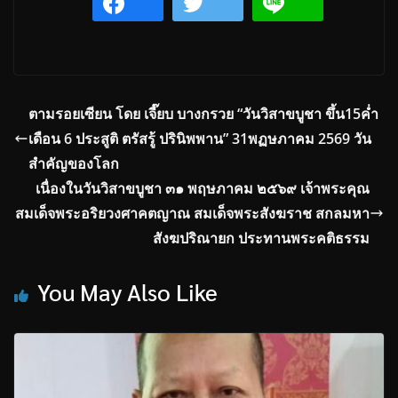
ตามรอยเซียน โดย เจี๊ยบ บางกรวย “วันวิสาขบูชา ขึ้น15ค่ำ
เดือน 6 ประสูติ ตรัสรู้ ปรินิพพาน” 31พฏษภาคม 2569 วัน
สำคัญของโลก
เนื่องในวันวิสาขบูชา ๓๑ พฤษภาคม ๒๕๖๙ เจ้าพระคุณ
สมเด็จพระอริยวงศาคตญาณ สมเด็จพระสังฆราช สกลมหา
สังฆปริณายก ประทานพระคติธรรม
You May Also Like