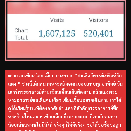
ตามรอยเซียน โดย เจี๊ยบ บางกรวย “สมเด็จวัดระฆังพิมพ์รัก
แดง ” ช่วงนี้เดินสนามพระหลังอตก.บ่อยแทบทุกอาทิตย์ วัน
เสาร์พระอาจารย์ห้ามเซียนเจี๊ยบเดินติดตาม กลัวแย่งพระ
พระอาจารย์ขอเดินคนเดียว เซียนเจี๊ยบอยากเดินตาม เราได้
ดูได้เรียนรู้บางทีต้องอาศัยจำ และที่สำคัญพระอาจารย์ซื้อ
พระร้านไหนเยอะ เซียนเจี๊ยบก็รอของแถม ก็เรามันคนทุน
น้อยเล่นบทคนไม่มีตังค์ จริงๆก็ไม่มีจริงๆ ขอได้ขอซื้อขอถูก