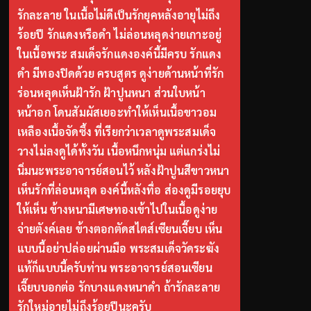
รักละลาย ในเนื้อไม่ดีเป็นรักยุคหลังอายุไม่ถึง
ร้อยปี รักแดงหรือดำ ไม่ล่อนหลุดง่ายเกาะอยู่
ในเนื้อพระ สมเด็จรักแดงองค์นี้มีครบ รักแดง
ดำ มีทองปิดด้วย ครบสูตร ดูง่ายด้านหน้าที่รัก
ร่อนหลุดเห็นฝ้ารัก ฝ้าปูนหนา ส่วนใบหน้า
หน้าอก โดนสัมผัสเยอะทำให้เห็นเนื้อขาวอม
เหลืองเนื้อจัดซึ้ง ที่เรียกว่าเวลาดูพระสมเด็จ
วางไม่ลงดูได้ทั้งวัน เนื้อหนึกหนุ่ม แต่แกร่งไม่
นิ่มนะพระอาจารย์สอนไว้ หลังฝ้าปูนสีขาวหนา
เห็นรักที่ล่อนหลุด องค์นี้หลังทื่อ ส่องดูมีรอยยุบ
ให้เห็น ข้างหนามีเศษทองเข้าไปในเนื้อดูง่าย
จ่ายตังค์เลย ข้างตอกตัดสไตส์เซียนเจี๊ยบ เห็น
แบบนี้อย่าปล่อยผ่านมือ พระสมเด็จวัดระฆัง
แท้ก็แบบนี้ครับท่าน พระอาจารย์สอนเซียน
เจี๊ยบบอกต่อ รักบางแดงหนาดำ ถ้ารักละลาย
รักใหม่อายุไม่ถึงร้อยปีนะครับ