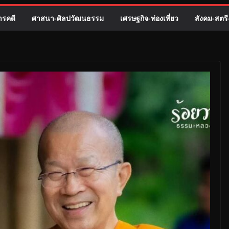
รคดี
ศาสนา-ศิลปวัฒนธรรม
เศรษฐกิจ-ท่องเที่ยว
สังคม-สตร