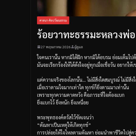
ศาสนา-ศิลปวัฒนธรรม
ร้อยวาทะธรรมะหลวงพ่อ
27 พฤษภาคม 2026
ผู้ดูแล
ใจคนเรานั้น หากมิได้ฝึก หากมิได้อบรม ย่อมเต็ม
มันจะเรียกร้องให้ได้ดั่งใจอยู่ทุกเมื่อเชื่อวัน อยากใ
แต่ความจริงของโลกนั้น… ไม่มีสิ่งใดสมบูรณ์ ไม่มีสิ่
เมื่อเราตามใจมากเท่าใด ทุกข์ก็ยิ่งตามมาเท่านั้น
เพราะทุกความคาดหวัง คือภาระที่ใจต้องแบก
ยิ่งแบกไว้ ยิ่งหนัก ยิ่งเหนื่อย
พระพุทธองค์ตรัสไว้ชัดเจนว่า
“ตัณหาเป็นเหตุให้เกิดทุกข์”
การปล่อยให้ใจไหลตามตัณหา ย่อมนำพาชีวิตไปสู่คว