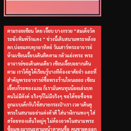
ตามรอยเซียน โดย เจี๊ยบ บางกรวย “สมเด็จวัด
ระฆังพิมพ์รักแดง ” ช่วงนี้เดินสนามพระหลังอ
ตก.บ่อยแทบทุกอาทิตย์ วันเสาร์พระอาจารย์
ห้ามเซียนเจี๊ยบเดินติดตาม กลัวแย่งพระ พระ
อาจารย์ขอเดินคนเดียว เซียนเจี๊ยบอยากเดิน
ตาม เราได้ดูได้เรียนรู้บางทีต้องอาศัยจำ และที่
สำคัญพระอาจารย์ซื้อพระร้านไหนเยอะ เซียน
เจี๊ยบก็รอของแถม ก็เรามันคนทุนน้อยเล่นบท
คนไม่มีตังค์ จริงๆก็ไม่มีจริงๆ ขอได้ขอซื้อขอ
ถูกแบบเด็กรับใช้สบายกระเป๋าเรา เวลาเดินดู
พระในสนามอย่าแต่งตัวดี ใส่นาฬิกาแพงๆ ใส่
สร้อยทองเส้นใหญ่ๆ ไม่ต้องอวดในสนามพระ
ซื้อแพงมากนะตามหน้าตาคนซื้อ คนขายดูออก