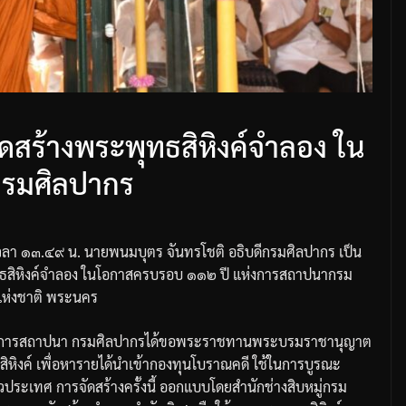
ัดสร้างพระพุทธสิหิงค์จำลอง ใน
กรมศิลปากร
วลา
๑๓
.
๔๙
น
.
นายพนมบุตร
จันทรโชติ
อธิบดีกรมศิลปากร
เป็น
ธสิหิงค์จำลอง
ในโอกาสครบรอบ
๑๑๒
ปี
แห่งการสถาปนากรม
ห่งชาติ
พระนคร
งการสถาปนา
กรมศิลปากรได้ขอพระราชทานพระบรมราชานุญาต
หิงค์
เพื่อหารายได้นำเข้ากองทุนโบราณคดี
ใช้ในการบูรณะ
่วประเทศ
การจัดสร้างครั้งนี้
ออกแบบโดยสำนักช่างสิบหมู่
กรม