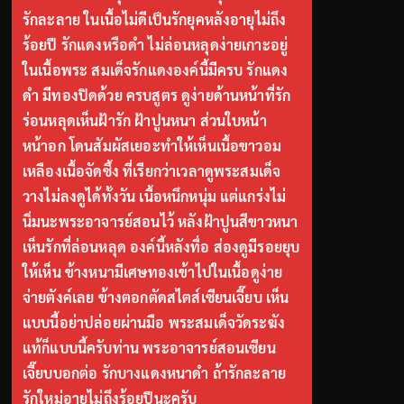
รักละลาย ในเนื้อไม่ดีเป็นรักยุคหลังอายุไม่ถึง
ร้อยปี รักแดงหรือดำ ไม่ล่อนหลุดง่ายเกาะอยู่
ในเนื้อพระ สมเด็จรักแดงองค์นี้มีครบ รักแดง
ดำ มีทองปิดด้วย ครบสูตร ดูง่ายด้านหน้าที่รัก
ร่อนหลุดเห็นฝ้ารัก ฝ้าปูนหนา ส่วนใบหน้า
หน้าอก โดนสัมผัสเยอะทำให้เห็นเนื้อขาวอม
เหลืองเนื้อจัดซึ้ง ที่เรียกว่าเวลาดูพระสมเด็จ
วางไม่ลงดูได้ทั้งวัน เนื้อหนึกหนุ่ม แต่แกร่งไม่
นิ่มนะพระอาจารย์สอนไว้ หลังฝ้าปูนสีขาวหนา
เห็นรักที่ล่อนหลุด องค์นี้หลังทื่อ ส่องดูมีรอยยุบ
ให้เห็น ข้างหนามีเศษทองเข้าไปในเนื้อดูง่าย
จ่ายตังค์เลย ข้างตอกตัดสไตส์เซียนเจี๊ยบ เห็น
แบบนี้อย่าปล่อยผ่านมือ พระสมเด็จวัดระฆัง
แท้ก็แบบนี้ครับท่าน พระอาจารย์สอนเซียน
เจี๊ยบบอกต่อ รักบางแดงหนาดำ ถ้ารักละลาย
รักใหม่อายุไม่ถึงร้อยปีนะครับ