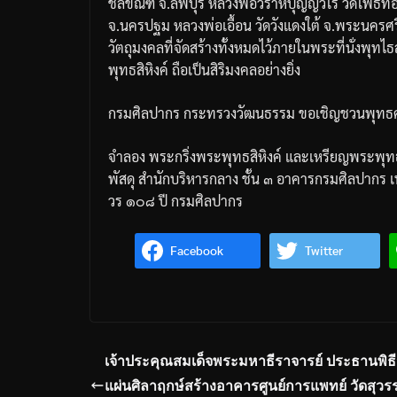
ชลขัณฑ์
จ
.
ลพบุรี
หลวงพ่อวราห์
ปุญญวโร
วัดโพธิ์ท
จ
.
นครปฐม
หลวงพ่อเอื้อน
วัดวังแดงใต้
จ
.
พระนครศร
วัตถุมงคลที่จัดสร้างทั้งหมดไว้ภายในพระที่นั่งพุทไธ
พุทธสิหิงค์
ถือเป็นสิริมงคลอย่างยิ่ง
กรมศิลปากร
กระทรวงวัฒนธรรม
ขอเชิญชวนพุทธศา
จำลอง
พระกริ่งพระพุทธสิหิงค์
และเหรียญพระพุทธส
พัสดุ
สำนักบริหารกลาง
ชั้น
๓
อาคารกรมศิลปากร
เ
วร
๑๐๘
ปี
กรมศิลปากร
Facebook
Twitter
เจ้าประคุณสมเด็จพระมหาธีราจารย์ ประธานพิธ
แผ่นศิลาฤกษ์สร้างอาคารศูนย์การแพทย์ วัดสุวร