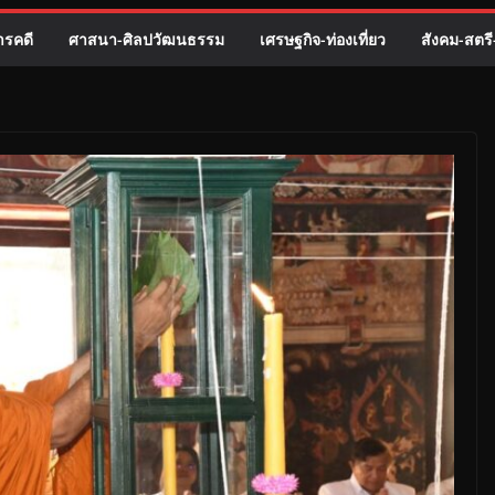
รคดี
ศาสนา-ศิลปวัฒนธรรม
เศรษฐกิจ-ท่องเที่ยว
สังคม-สตร