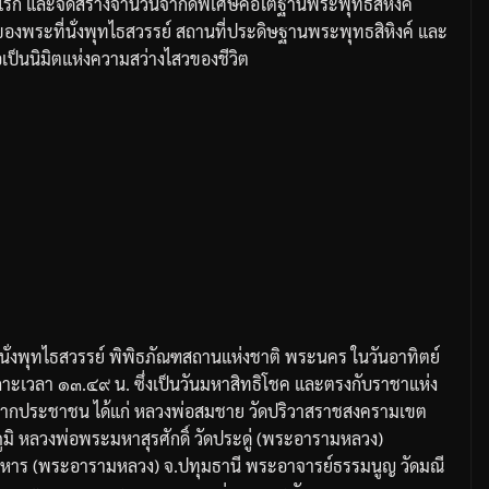
งแรก
และจัดสร้างจำนวนจำกัด
พิเศษคือใต้ฐานพระพุทธสิหิงค์
ดของพระที่นั่งพุทไธสวรรย์
สถานที่ประดิษฐานพระพุทธสิหิงค์
และ
่อเป็นนิมิตแห่งความสว่างไสวของชีวิต
ั่งพุทไธสวรรย์
พิพิธภัณฑสถานแห่งชาติ
พระนคร
ในวันอาทิตย์
ถาะ
เวลา
๑๓
.
๔๙
น
.
ซึ่งเป็นวันมหาสิทธิโชค
และตรงกับราชาแห่ง
ือจากประชาชน
ได้แก่
หลวงพ่อสมชาย
วัดปริวาสราชสงคราม
เขต
ูมิ
หลวงพ่อพระมหาสุรศักดิ์
วัดประดู่
(
พระอารามหลวง
)
ิหาร
(
พระอารามหลวง
)
จ
.
ปทุมธานี
พระอาจารย์ธรรมนูญ
วัดมณี