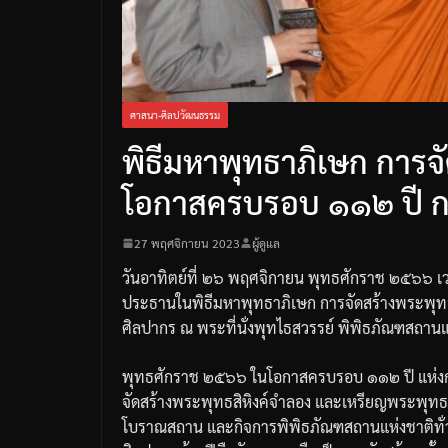
ศาสนา-ศิลปวัฒนธรรม
พิธีมหาพุทธาภิเษก การจ
โอกาสครบรอบ ๑๑๒ ปี 
27 พฤศจิกายน 2023
ผู้ดูแล
วันอาทิตย์ที่
๒๖
พฤศจิกายน
พุทธศักราช
๒๕๖๖
เ
ประธานในพิธีมหาพุทธาภิเษก
การจัดสร้างพระพุท
ศิลปากร
ณ
พระที่นั่งพุทไธสวรรย์
พิพิธภัณฑสถานแ
พุทธศักราช
๒๕๖๖
ในโอกาสครบรอบ
๑๑๒
ปี
แห่
จัดสร้างพระพุทธสิหิงค์จำลอง
และเหรียญพระพุทธสิ
โบราณสถาน
และกิจการพิพิธภัณฑสถานแห่งชาติทั