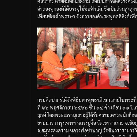
ศิลปากร
ด้วยฝีมืออันงดงาม
ถือเป็นการจัดสร้างครั้
จำลองทุกองค์ได้บรรจุไม้ช่อฟ้าเดิมซึ่งเป็นส่วนสูงสุ
เทียนชัยเข้าพรรษา
ซึ่งถวายองค์พระพุทธสิหิงค์เพื
กรมศิลปากรได้จัดพิธีมหาพุทธาภิเษก
ภายในพระที่น
ที่
๒๖
พฤศจิกายน
๒๕๖๖
ขึ้น
๑๔
ค่ำ
เดือน
๑๒
ปีเ
ฤกษ์
โดยพระเถรานุเถระ
ผู้ได้รับความเคารพนับถ
ยานนาวา
กรุงเทพฯ
หลวงปู่จื่อ
วัดเขาตาเงาะ
จ
.
ชัยภ
จ
.
สมุทรสงคราม
หลวงพ่อชำนาญ
วัดชินวรารามวรว