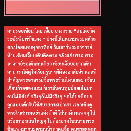
ตามรอยเซียน โดย เจี๊ยบ บางกรวย “สมเด็จวัด
ระฆังพิมพ์รักแดง ” ช่วงนี้เดินสนามพระหลังอ
ตก.บ่อยแทบทุกอาทิตย์ วันเสาร์พระอาจารย์
ห้ามเซียนเจี๊ยบเดินติดตาม กลัวแย่งพระ พระ
อาจารย์ขอเดินคนเดียว เซียนเจี๊ยบอยากเดิน
ตาม เราได้ดูได้เรียนรู้บางทีต้องอาศัยจำ และที่
สำคัญพระอาจารย์ซื้อพระร้านไหนเยอะ เซียน
เจี๊ยบก็รอของแถม ก็เรามันคนทุนน้อยเล่นบท
คนไม่มีตังค์ จริงๆก็ไม่มีจริงๆ ขอได้ขอซื้อขอ
ถูกแบบเด็กรับใช้สบายกระเป๋าเรา เวลาเดินดู
พระในสนามอย่าแต่งตัวดี ใส่นาฬิกาแพงๆ ใส่
สร้อยทองเส้นใหญ่ๆ ไม่ต้องอวดในสนามพระ
ซื้อแพงมากนะตามหน้าตาคนซื้อ คนขายดูออก