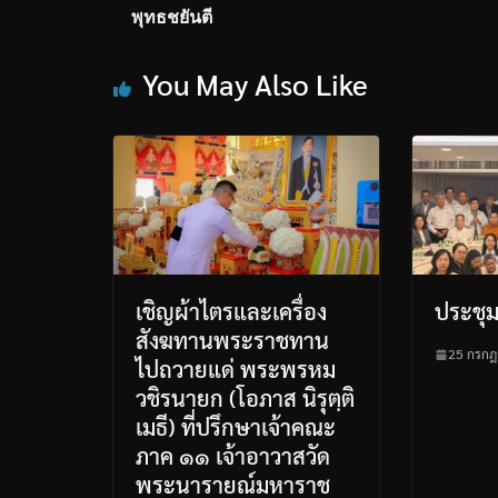
พุทธชยันตี
You May Also Like
เชิญผ้าไตรและเครื่อง
ประชุ
สังฆทานพระราชทาน
25 กรกฎ
ไปถวายแด่ พระพรหม
วชิรนายก (โอภาส นิรุตฺติ
เมธี) ที่ปรึกษาเจ้าคณะ
ภาค ๑๑ เจ้าอาวาสวัด
พระนารายณ์มหาราช