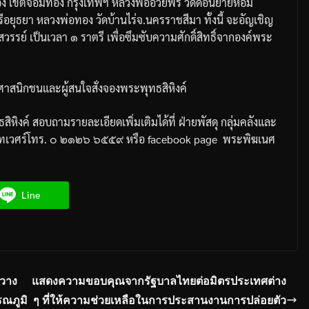
อง
เขตจอมทอง
กรุงเทพฯ
หลวงพ่ออวยพร
วัดดอนยายหอม
ีอยุธยา
หลวงพ่อทอง
วัดบ้านไร่
จ
.
นครราชสีมา
ทั้งนี้
จะอัญเชิญ
สวรรย์
เป็นเวลา
๑
ราตรี
เพื่อซึมซับความศักดิ์สิทธิ์จากองค์พระ
สนิกชนและผู้สนใจสั่งจองพระพุทธสิหิงค์
ิหิงค์
สอบถามรายละเอียดเพิ่มเติมได้ที่
ฝ่ายพัสดุ
กลุ่มคลังและ
ทเวศร์
โทร
.
๐
๒๑๒๖
๖๕๕๙
หรือ
facebook page
พระพิฆเนศ
Line
ีวาง
แสดงความขอบคุณจากรัฐบาลไทยต่อมิตรประเทศต่าง
รณภูมิ
ๆ ที่ให้ความช่วยเหลือในการประสานงานการปล่อยตัว