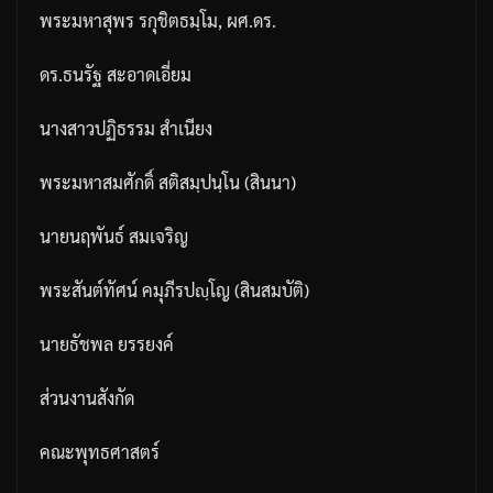
พระมหาสุพร
รกุชิตธมฺโม
,
ผศ
.
ดร
.
ดร
.
ธนรัฐ
สะอาดเอี่ยม
นางสาวปฏิธรรม
สำเนียง
พระมหาสมศักดิ์
สติสมฺปนฺโน
(
สินนา
)
นายนฤพันธ์
สมเจริญ
พระสันต์ทัศน์
คมุภีรปญฺโญ
(
สินสมบัติ
)
นายธัชพล
ยรรยงค์
ส่วนงานสังกัด
คณะพุทธศาสตร์