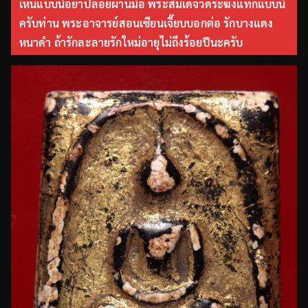
เห็นแบบนี้อย่าปล่อยผ่านมือ พระสมเด็จวัดระฆังแท้ก็แบบนี้
ครับท่าน พระอาจารย์สอนเซียนเจี๊ยบบอกต่อ รักบางแดง
หนาดำ ถ้ารักละลายรักใหม่อายุไม่ถึงร้อยปีนะครับ