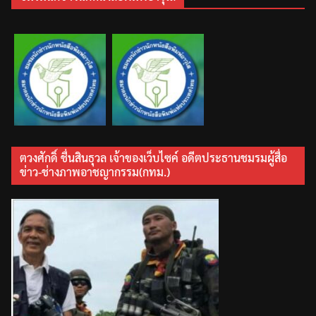
ตวงศักดิ์ ชื่นสินธุวล เจ้าของเว็บไซค์ อดีตประธานชมรมผู้สื่อ
ข่าว-ช่างภาพอาชญากรรม(กทม.)