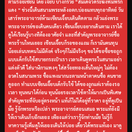
ตามรอยเซียน โดย เจี๊ยบ บางกรวย “สมเด็จวัดระฆังพิมพ์รัก
แดง ” ช่วงนี้เดินสนามพระหลังอตก.บ่อยแทบทุกอาทิตย์ วัน
เสาร์พระอาจารย์ห้ามเซียนเจี๊ยบเดินติดตาม กลัวแย่งพระ
พระอาจารย์ขอเดินคนเดียว เซียนเจี๊ยบอยากเดินตาม เราได้
ดูได้เรียนรู้บางทีต้องอาศัยจำ และที่สำคัญพระอาจารย์ซื้อ
พระร้านไหนเยอะ เซียนเจี๊ยบก็รอของแถม ก็เรามันคนทุน
น้อยเล่นบทคนไม่มีตังค์ จริงๆก็ไม่มีจริงๆ ขอได้ขอซื้อขอถูก
แบบเด็กรับใช้สบายกระเป๋าเรา เวลาเดินดูพระในสนามอย่า
แต่งตัวดี ใส่นาฬิกาแพงๆ ใส่สร้อยทองเส้นใหญ่ๆ ไม่ต้อง
อวดในสนามพระ ซื้อแพงมากนะตามหน้าตาคนซื้อ คนขาย
ดูออก ทำแบบเซียนเจี๊ยบเด็กรับใช้ ได้ของถูกแต่เราต้องรอ
เวลา ทุนหนาได้ก่อน ทุนน้อยรอเวลาใช้ตาให้มากเป็นพิเศษ
สำคัญพระที่จับอยู่ตรงหน้า แท้เก๊ไม่ได้อยู่ที่ราคา อยู่ที่ดูเป็น
มั้ย รู้จักพระหรือเปล่า พระอาจารย์สอนเสมอ พระแท้ยังมี
ให้เราเดินเก็บอีกเยอะ เพียงแต่ว่าเรารู้จักท่านมั้ย ไม่รู้ก็
หาความรู้เพิ่มดูให้เยอะเดินให้บ่อย เดี๋ยวได้พระแท้เอง มาดู