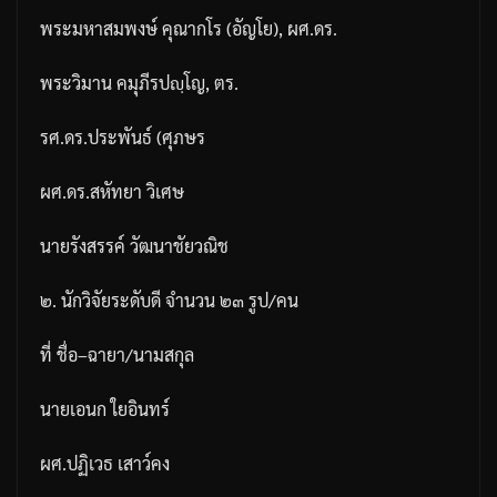
พระมหาสมพงษ์
คุณากโร
(
อัญโย
),
ผศ
.
ดร
.
พระวิมาน
คมุภีรปญฺโญ
,
ตร
.
รศ
.
ดร
.
ประพันธ์
(
ศุภษร
ผศ
.
ดร
.
สหัทยา
วิเศษ
นายรังสรรค์
วัฒนาชัยวณิช
๒
.
นักวิจัยระดับดี
จำนวน
๒๓
รูป
/
คน
ที่
ชื่อ
–
ฉายา
/
นามสกุล
นายเอนก
ใยอินทร์
ผศ
.
ปฏิเวธ
เสาว์คง