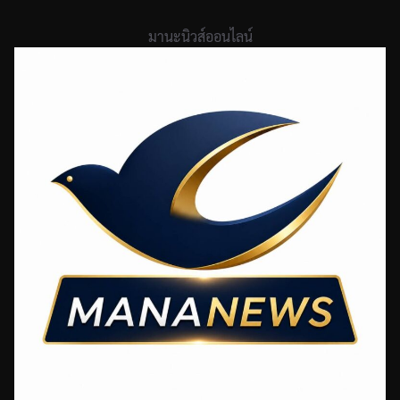
Skip
to
มานะนิวส์ออนไลน์
content