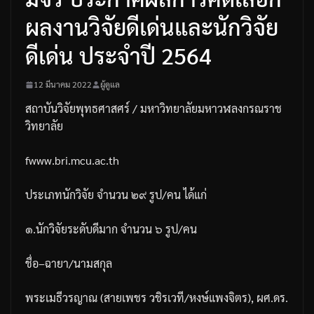
ผลงานวิจัยดีเด่นและนักวิจัย
ดีเด่น ประจำปี 2564
12 มีนาคม 2022
ผู้ดูแล
สถาบันวิจัยพุทธศาสศร์
/
มหาวิทยาลัยมหาวฬลงกรณราช
วิทยาลัย
fwww.bri.mcu.ac.th
ประเภทนักวิจัย
จำนวน
๒๙
รูป
/
คน
ได้แก่
๑
.
นักวิจัยระดับดีมาก
จำนวน
๖
รูป
/
คน
ชื่อ
–
ฉายา
/
นามสกุล
พระเมธีวรญาณ
(
สายเพชร
วชิรเวที
/
หงษ์แพงจิตร
),
ผศ
.
ดร
.