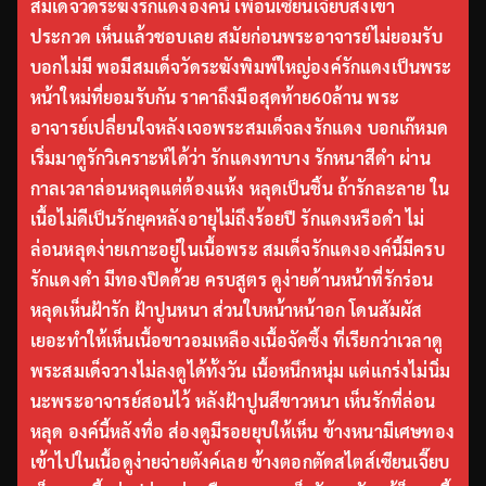
สมเด็จวัดระฆังรักแดงองค์นี้ เพื่อนเซียนเจี๊ยบส่งเข้า
ประกวด เห็นแล้วชอบเลย สมัยก่อนพระอาจารย์ไม่ยอมรับ
บอกไม่มี พอมีสมเด็จวัดระฆังพิมพ์ใหญ่องค์รักแดงเป็นพระ
หน้าใหม่ที่ยอมรับกัน ราคาถึงมือสุดท้าย60ล้าน พระ
อาจารย์เปลี่ยนใจหลังเจอพระสมเด็จลงรักแดง บอกเก๊หมด
เริ่มมาดูรักวิเคราะห์ได้ว่า รักแดงทาบาง รักหนาสีดำ ผ่าน
กาลเวลาล่อนหลุดแต่ต้องแห้ง หลุดเป็นชิ้น ถ้ารักละลาย ใน
เนื้อไม่ดีเป็นรักยุคหลังอายุไม่ถึงร้อยปี รักแดงหรือดำ ไม่
ล่อนหลุดง่ายเกาะอยู่ในเนื้อพระ สมเด็จรักแดงองค์นี้มีครบ
รักแดงดำ มีทองปิดด้วย ครบสูตร ดูง่ายด้านหน้าที่รักร่อน
หลุดเห็นฝ้ารัก ฝ้าปูนหนา ส่วนใบหน้าหน้าอก โดนสัมผัส
เยอะทำให้เห็นเนื้อขาวอมเหลืองเนื้อจัดซึ้ง ที่เรียกว่าเวลาดู
พระสมเด็จวางไม่ลงดูได้ทั้งวัน เนื้อหนึกหนุ่ม แต่แกร่งไม่นิ่ม
นะพระอาจารย์สอนไว้ หลังฝ้าปูนสีขาวหนา เห็นรักที่ล่อน
หลุด องค์นี้หลังทื่อ ส่องดูมีรอยยุบให้เห็น ข้างหนามีเศษทอง
เข้าไปในเนื้อดูง่ายจ่ายตังค์เลย ข้างตอกตัดสไตส์เซียนเจี๊ยบ