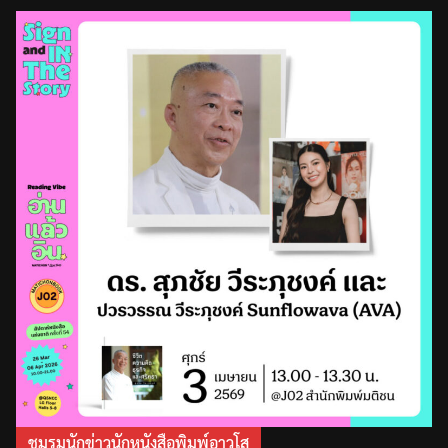
ชมรมนักข่าวนักหนังสือพิมพ์อาวุโส