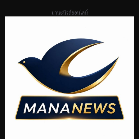
Skip
to
มานะนิวส์ออนไลน์
content