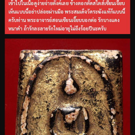
เข้าไปในเนื้อดูง่ายจ่ายตังค์เลย ข้างตอกตัดสไตส์เซียนเจี๊ยบ
เห็นแบบนี้อย่าปล่อยผ่านมือ พระสมเด็จวัดระฆังแท้ก็แบบนี้
ครับท่าน พระอาจารย์สอนเซียนเจี๊ยบบอกต่อ รักบางแดง
หนาดำ ถ้ารักละลายรักใหม่อายุไม่ถึงร้อยปีนะครับ