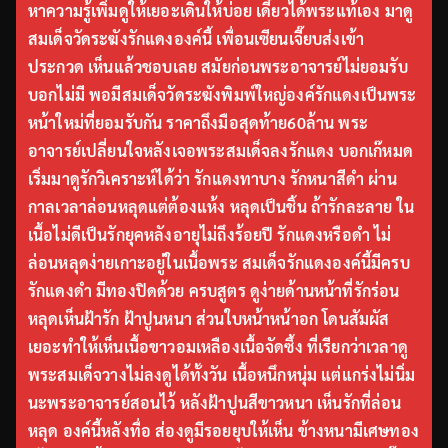
หาความรู้เพิ่มดูให้เยอะเดินให้บ่อย เดี๋ยวได้พระแท้เอง มาดู
สมเด็จวัดระฆังรักแดงองค์นี้ เพื่อนเซียนเจี๊ยบส่งเข้า
ประกวด เห็นแล้วชอบเลย สมัยก่อนพระอาจารย์ไม่ยอมรับ
บอกไม่มี พอมีสมเด็จวัดระฆังพิมพ์ใหญ่องค์รักแดงเป็นพระ
หน้าใหม่ที่ยอมรับกัน ราคาถึงมือสุดท้าย60ล้าน พระ
อาจารย์เปลี่ยนใจหลังเจอพระสมเด็จลงรักแดง บอกเก๊หมด
เริ่มมาดูรักวิเคราะห์ได้ว่า รักแดงทาบาง รักหนาสีดำ ผ่าน
กาลเวลาล่อนหลุดแต่ต้องแห้ง หลุดเป็นชิ้น ถ้ารักละลาย ใน
เนื้อไม่ดีเป็นรักยุคหลังอายุไม่ถึงร้อยปี รักแดงหรือดำ ไม่
ล่อนหลุดง่ายเกาะอยู่ในเนื้อพระ สมเด็จรักแดงองค์นี้มีครบ
รักแดงดำ มีทองปิดด้วย ครบสูตร ดูง่ายด้านหน้าที่รักร่อน
หลุดเห็นฝ้ารัก ฝ้าปูนหนา ส่วนใบหน้าหน้าอก โดนสัมผัส
เยอะทำให้เห็นเนื้อขาวอมเหลืองเนื้อจัดซึ้ง ที่เรียกว่าเวลาดู
พระสมเด็จวางไม่ลงดูได้ทั้งวัน เนื้อหนึกหนุ่ม แต่แกร่งไม่นิ่ม
นะพระอาจารย์สอนไว้ หลังฝ้าปูนสีขาวหนา เห็นรักที่ล่อน
หลุด องค์นี้หลังทื่อ ส่องดูมีรอยยุบให้เห็น ข้างหนามีเศษทอง