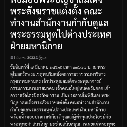
พระสังฆราชแต่งตั้ง คณะ
ทำงานสำนักงานกำกับดูแล
พระธรรมทูตไปต่างประเทศ
ฝ่ายมหานิกาย
8 มีนาคม 2022
ผู้ดูแล
วันจันทร์ที่
๗
มีนาคม
๒๕๖๕
เวลา
๑๔
.
๐๐
น
.
ณ
พระ
อุโบสถวัดพระเชตุพนวิมลมังคลารามราชวรมหาวิหาร
กรุงเทพมหานคร
เจ้าประคุณสมเด็จพระพุฒาจารย์
กรรมการมหาเถรสมาคม
เจ้าคณะใหญ่หนตะวันออก
เจ้า
อาวาสวัดไตรมิตรวิทยาราม
เป็นประธานในพิธีมอบพระ
บัญชาสมเด็จพระสังฆราชแต่งตั้ง
คณะทำงานสำนักงาน
กำกับดูแลพระธรรมทูตไปต่างประเทศ
ฝ่ายมหานิกาย
พร้อมทั้งมอบประกาศเกียรติคุณแด่ผู้ทำคุณประโยชน์ต่อ
พระพุทธศาสนาในฐานะช่วยสนับสนุนการเผยแผ่พระพุทธ