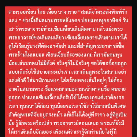
ตามรอยเซียน โดย เจี๊ยบ บางกรวย “สมเด็จวัดระฆังพิมพ์รัก
แดง ” ช่วงนี้เดินสนามพระหลังอตก.บ่อยแทบทุกอาทิตย์ วัน
เสาร์พระอาจารย์ห้ามเซียนเจี๊ยบเดินติดตาม กลัวแย่งพระ
พระอาจารย์ขอเดินคนเดียว เซียนเจี๊ยบอยากเดินตาม เราได้
ดูได้เรียนรู้บางทีต้องอาศัยจำ และที่สำคัญพระอาจารย์ซื้อ
พระร้านไหนเยอะ เซียนเจี๊ยบก็รอของแถม ก็เรามันคนทุน
น้อยเล่นบทคนไม่มีตังค์ จริงๆก็ไม่มีจริงๆ ขอได้ขอซื้อขอถูก
แบบเด็กรับใช้สบายกระเป๋าเรา เวลาเดินดูพระในสนามอย่า
แต่งตัวดี ใส่นาฬิกาแพงๆ ใส่สร้อยทองเส้นใหญ่ๆ ไม่ต้อง
อวดในสนามพระ ซื้อแพงมากนะตามหน้าตาคนซื้อ คนขาย
ดูออก ทำแบบเซียนเจี๊ยบเด็กรับใช้ ได้ของถูกแต่เราต้องรอ
เวลา ทุนหนาได้ก่อน ทุนน้อยรอเวลาใช้ตาให้มากเป็นพิเศษ
สำคัญพระที่จับอยู่ตรงหน้า แท้เก๊ไม่ได้อยู่ที่ราคา อยู่ที่ดูเป็น
มั้ย รู้จักพระหรือเปล่า พระอาจารย์สอนเสมอ พระแท้ยังมี
ให้เราเดินเก็บอีกเยอะ เพียงแต่ว่าเรารู้จักท่านมั้ย ไม่รู้ก็