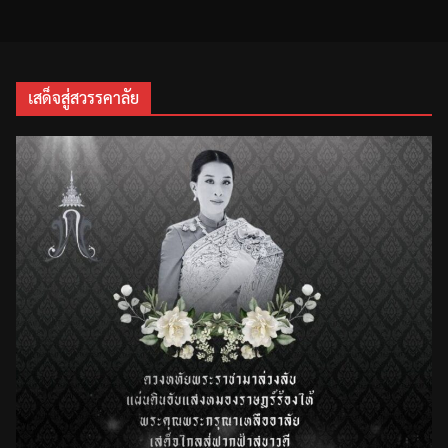
เสด็จสู่สวรรคาลัย