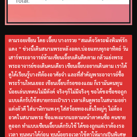
ตามรอยเซียน โดย เจี๊ยบ บางกรวย “สมเด็จวัดระฆังพิมพ์รัก
แดง ” ช่วงนี้เดินสนามพระหลังอตก.บ่อยแทบทุกอาทิตย์ วัน
เสาร์พระอาจารย์ห้ามเซียนเจี๊ยบเดินติดตาม กลัวแย่งพระ
พระอาจารย์ขอเดินคนเดียว เซียนเจี๊ยบอยากเดินตาม เราได้
ดูได้เรียนรู้บางทีต้องอาศัยจำ และที่สำคัญพระอาจารย์ซื้อ
พระร้านไหนเยอะ เซียนเจี๊ยบก็รอของแถม ก็เรามันคนทุน
น้อยเล่นบทคนไม่มีตังค์ จริงๆก็ไม่มีจริงๆ ขอได้ขอซื้อขอถูก
แบบเด็กรับใช้สบายกระเป๋าเรา เวลาเดินดูพระในสนามอย่า
แต่งตัวดี ใส่นาฬิกาแพงๆ ใส่สร้อยทองเส้นใหญ่ๆ ไม่ต้อง
อวดในสนามพระ ซื้อแพงมากนะตามหน้าตาคนซื้อ คนขาย
ดูออก ทำแบบเซียนเจี๊ยบเด็กรับใช้ ได้ของถูกแต่เราต้องรอ
เวลา ทุนหนาได้ก่อน ทุนน้อยรอเวลาใช้ตาให้มากเป็นพิเศษ