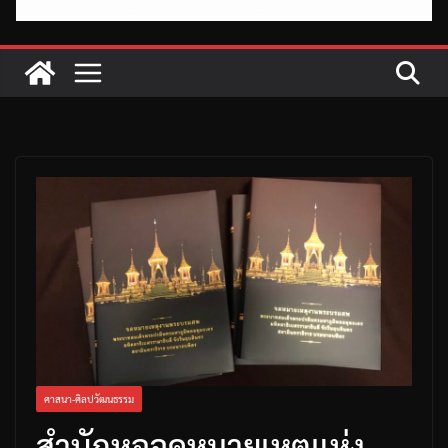
ศาสนา-ศิลปวัฒนธรรม
สํานักหอจดหมายเหตุแห่ง