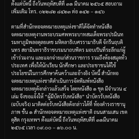
ตั้งแต่บัดนี้
ถึงวันพฤหัสบดีที่
๓๑
มีนาคม
๒๕๖๕
สอบถาม
เพิ่มเติม
โทร
.
๐
๒๒๘๒
๘๔๒๓
ต่อ
๑๔๒
–
๑๔๖
ตามที่สำนักหอจดหมายเหตุแห่งชาติได้จัดทำหนังสือ
จดหมายเหตุงานพระบรมศพพระบาทสมเด็จ
พระปรมินท
รมหาภูมิพลอดุลยเดช
มหิตลาธิเบศรรามาธิบดี
จักรีนฤบดิ
นทร
สยามินทราธิราช
บรมนาถบพิตร
มอบเป็นที่ระลึกแก่ผู้
เข้าร่วมงาน
และแจกจ่ายแก่ส่วนราชการ
รวมถึงห้องสมุดทั่ว
ประเทศ
เพื่อให้นักเรียน
นักศึกษา
และประชาชนได้ใช้
ประโยชน์ในการศึกษาค้นคว้าและอ้างอิง
บัดนี้
สำนักหอ
จดหมายเหตุแห่งชาติดำเนินการจัดพิมพ์หนังสือ
จดหมายเหตุดังกล่าวแล้วเสร็จ
โดยหนังสือ
๑
ชุด
มีจํานวน
๔
เล่ม
จึงขอแจ้งให้
“
ผู้มีบัตรรับหนังสือ
”
นำบัตรรับหนังสือ
(
ฉบับจริง
)
มาติดต่อรับหนังสือดังกล่าวได้ที่
ห้องดํารงราชานุ
ภาพ
ชั้น
๑
สํานักหอจดหมายเหตุแห่งชาติ
ถนนสามเสน
เขต
ดุสิต
กรุงเทพฯ
ตั้งแต่บัดนี้
ถึงวันพฤหัสบดีที่
๓๑
มีนาคม
๒๕๖๕
เวลา
๐๙
.
๐๐
–
๑๖
.
๐๐
น
.