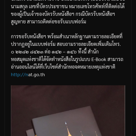
นามสกุล
เลขที่บัตรประชาชน
หมายเลขโทรศัพท์ที่ติดต่อได้
ของผู้เป็นเจ้าของบัตรรับหนังสือฯ
กรณีบัตรรับหนังสือฯ
สูญหาย
สามารถติดต่อขอรับแบบฟอร์ม
การขอรับหนังสือฯ
พร้อมสำเนาหลักฐานตามรายละเอียดที่
ปรากฏอยู่ในแบบฟอร์ม
สอบถามรายละเอียดเพิ่มเติม
โทร
.
๐
๒๒๘๒
๘๔๒๓
ต่อ
๑๔๒
–
๑๔๖
ทั้งนี้
สำนัก
หอสมุดแห่งชาติได้จัดทำหนังสือในรูปแบบ
E-Book
สามารถ
อ่านออนไลน์ได้ที่เว็บไซต์สำนักหอจดหมายเหตุแห่งชาติ
http://n
at.go.th