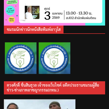
ชมรมนักข่าวนักหนังสือพิมพ์อาวุโส
ตวงศักดิ์ ชื่นสินธุวล เจ้าของเว็บไซค์ อดีตประธานชมรมผู้สื่อ
ข่าว-ช่างภาพอาชญากรรม(กทม.)