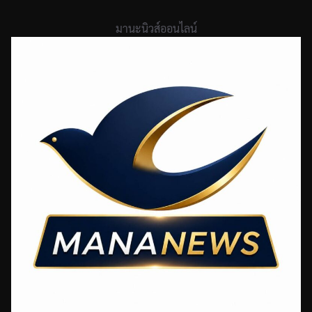
Skip
to
มานะนิวส์ออนไลน์
content