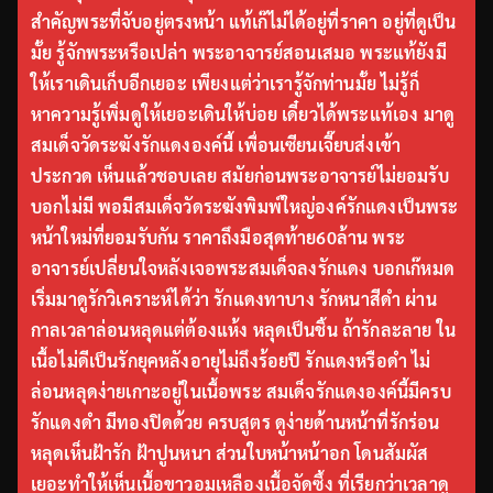
สำคัญพระที่จับอยู่ตรงหน้า แท้เก๊ไม่ได้อยู่ที่ราคา อยู่ที่ดูเป็น
มั้ย รู้จักพระหรือเปล่า พระอาจารย์สอนเสมอ พระแท้ยังมี
ให้เราเดินเก็บอีกเยอะ เพียงแต่ว่าเรารู้จักท่านมั้ย ไม่รู้ก็
หาความรู้เพิ่มดูให้เยอะเดินให้บ่อย เดี๋ยวได้พระแท้เอง มาดู
สมเด็จวัดระฆังรักแดงองค์นี้ เพื่อนเซียนเจี๊ยบส่งเข้า
ประกวด เห็นแล้วชอบเลย สมัยก่อนพระอาจารย์ไม่ยอมรับ
บอกไม่มี พอมีสมเด็จวัดระฆังพิมพ์ใหญ่องค์รักแดงเป็นพระ
หน้าใหม่ที่ยอมรับกัน ราคาถึงมือสุดท้าย60ล้าน พระ
อาจารย์เปลี่ยนใจหลังเจอพระสมเด็จลงรักแดง บอกเก๊หมด
เริ่มมาดูรักวิเคราะห์ได้ว่า รักแดงทาบาง รักหนาสีดำ ผ่าน
กาลเวลาล่อนหลุดแต่ต้องแห้ง หลุดเป็นชิ้น ถ้ารักละลาย ใน
เนื้อไม่ดีเป็นรักยุคหลังอายุไม่ถึงร้อยปี รักแดงหรือดำ ไม่
ล่อนหลุดง่ายเกาะอยู่ในเนื้อพระ สมเด็จรักแดงองค์นี้มีครบ
รักแดงดำ มีทองปิดด้วย ครบสูตร ดูง่ายด้านหน้าที่รักร่อน
หลุดเห็นฝ้ารัก ฝ้าปูนหนา ส่วนใบหน้าหน้าอก โดนสัมผัส
เยอะทำให้เห็นเนื้อขาวอมเหลืองเนื้อจัดซึ้ง ที่เรียกว่าเวลาดู