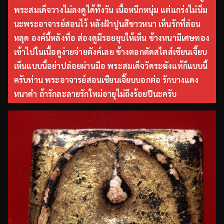
พระสมเด็จวางไม่ลงดูได้ทั้งวัน เนื้อหนึกหนุ่ม แต่แกร่งไม่นิ่ม
นะพระอาจารย์สอนไว้ หลังฝ้าปูนสีขาวหนา เห็นรักที่ล่อน
หลุด องค์นี้หลังทื่อ ส่องดูมีรอยยุบให้เห็น ข้างหนามีเศษทอง
เข้าไปในเนื้อดูง่ายจ่ายตังค์เลย ข้างตอกตัดสไตส์เซียนเจี๊ยบ
เห็นแบบนี้อย่าปล่อยผ่านมือ พระสมเด็จวัดระฆังแท้ก็แบบนี้
ครับท่าน พระอาจารย์สอนเซียนเจี๊ยบบอกต่อ รักบางแดง
หนาดำ ถ้ารักละลายรักใหม่อายุไม่ถึงร้อยปีนะครับ