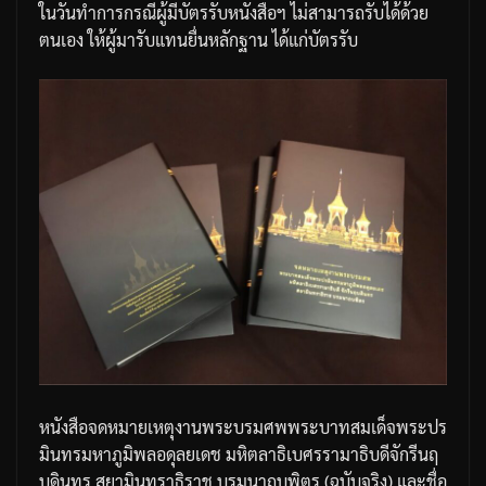
ในวันทําการ
กรณีผู้มีบัตรรับหนังสือฯ
ไม่สามารถรับได้ด้วย
ตนเอง
ให้ผู้มารับแทนยื่นหลักฐาน
ได้แก่
บัตรรับ
หนังสือจดหมายเหตุงานพระบรมศพพระบาทสมเด็จพระปร
มินทรมหาภูมิพลอดุลยเดช
มหิตลาธิเบศรรามาธิบดี
จักรีนฤ
บดินทร
สยามินทราธิราช
บรมนาถบพิตร
(
ฉบับจริง
)
และชื่อ