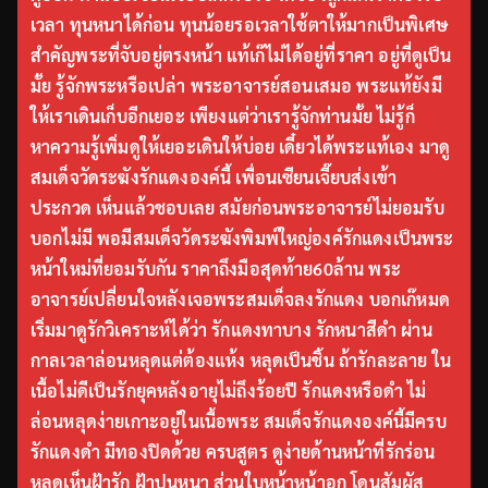
เวลา ทุนหนาได้ก่อน ทุนน้อยรอเวลาใช้ตาให้มากเป็นพิเศษ
สำคัญพระที่จับอยู่ตรงหน้า แท้เก๊ไม่ได้อยู่ที่ราคา อยู่ที่ดูเป็น
มั้ย รู้จักพระหรือเปล่า พระอาจารย์สอนเสมอ พระแท้ยังมี
ให้เราเดินเก็บอีกเยอะ เพียงแต่ว่าเรารู้จักท่านมั้ย ไม่รู้ก็
หาความรู้เพิ่มดูให้เยอะเดินให้บ่อย เดี๋ยวได้พระแท้เอง มาดู
สมเด็จวัดระฆังรักแดงองค์นี้ เพื่อนเซียนเจี๊ยบส่งเข้า
ประกวด เห็นแล้วชอบเลย สมัยก่อนพระอาจารย์ไม่ยอมรับ
บอกไม่มี พอมีสมเด็จวัดระฆังพิมพ์ใหญ่องค์รักแดงเป็นพระ
หน้าใหม่ที่ยอมรับกัน ราคาถึงมือสุดท้าย60ล้าน พระ
อาจารย์เปลี่ยนใจหลังเจอพระสมเด็จลงรักแดง บอกเก๊หมด
เริ่มมาดูรักวิเคราะห์ได้ว่า รักแดงทาบาง รักหนาสีดำ ผ่าน
กาลเวลาล่อนหลุดแต่ต้องแห้ง หลุดเป็นชิ้น ถ้ารักละลาย ใน
เนื้อไม่ดีเป็นรักยุคหลังอายุไม่ถึงร้อยปี รักแดงหรือดำ ไม่
ล่อนหลุดง่ายเกาะอยู่ในเนื้อพระ สมเด็จรักแดงองค์นี้มีครบ
รักแดงดำ มีทองปิดด้วย ครบสูตร ดูง่ายด้านหน้าที่รักร่อน
หลุดเห็นฝ้ารัก ฝ้าปูนหนา ส่วนใบหน้าหน้าอก โดนสัมผัส