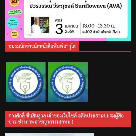
ชมรมนักข่าวนักหนังสือพิมพ์อาวุโส
ตวงศักดิ์ ชื่นสินธุวล เจ้าของเว็บไซค์ อดีตประธานชมรมผู้สื่อ
ข่าว-ช่างภาพอาชญากรรม(กทม.)