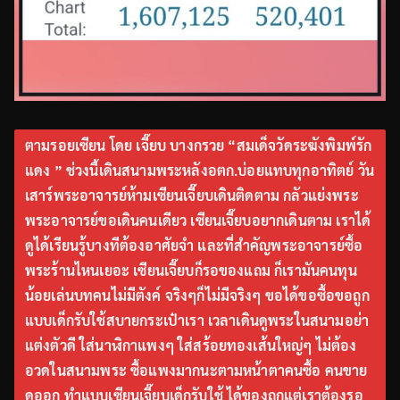
ตามรอยเซียน โดย เจี๊ยบ บางกรวย “สมเด็จวัดระฆังพิมพ์รัก
แดง ” ช่วงนี้เดินสนามพระหลังอตก.บ่อยแทบทุกอาทิตย์ วัน
เสาร์พระอาจารย์ห้ามเซียนเจี๊ยบเดินติดตาม กลัวแย่งพระ
พระอาจารย์ขอเดินคนเดียว เซียนเจี๊ยบอยากเดินตาม เราได้
ดูได้เรียนรู้บางทีต้องอาศัยจำ และที่สำคัญพระอาจารย์ซื้อ
พระร้านไหนเยอะ เซียนเจี๊ยบก็รอของแถม ก็เรามันคนทุน
น้อยเล่นบทคนไม่มีตังค์ จริงๆก็ไม่มีจริงๆ ขอได้ขอซื้อขอถูก
แบบเด็กรับใช้สบายกระเป๋าเรา เวลาเดินดูพระในสนามอย่า
แต่งตัวดี ใส่นาฬิกาแพงๆ ใส่สร้อยทองเส้นใหญ่ๆ ไม่ต้อง
อวดในสนามพระ ซื้อแพงมากนะตามหน้าตาคนซื้อ คนขาย
ดูออก ทำแบบเซียนเจี๊ยบเด็กรับใช้ ได้ของถูกแต่เราต้องรอ