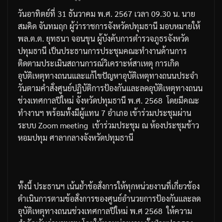
วันอาทิตย์ที่
31
ธันวาคม
พ
.
ศ
. 2567
เวลา
09.30
น
.
นาย
สมคิด
จันทมฤก
ผู้ว่าราชการจังหวัดปทุมธานี
มอบหมายให้
พล
.
ต
.
ต
.
ยุทธนา
จอนขุน
ผู้บังคับการตำรวจภูธรจังหวัด
ปทุมธานี
เป็นประธานการประชุมคณะทำงานด้านการ
ติดตามประเมินสถานการณ์
วิเคราะห์สาเหตุ
การเกิด
อุบัติเหตุทางถนนและแก้ไขปัญหาอุบัติเหตุทางถนนประจำ
วัน
ตามคำสั่งศูนย์ปฏิบัติการป้องกันและลดอุบัติเหตุทางถนน
ช่วงเทศกาลปีใหม่
จังหวัดปทุมธานี
พ
.
ศ
. 2568
โดยมีคณะ
ทำงานฯ
พร้อมทั้งมีผู้แทน
7
อำเภอ
เข้าร่วมประชุมผ่าน
ระบบ
Zoom meeting
เข้าร่วมประชุม
ณ
ห้องประชุมข้าว
หอมปทุม
ศาลากลางจังหวัดปทุมธานี
ทั้งนี้
ประธานฯ
เน้นย้ำข้อสั่งการให้ทุกหน่วยงานที่เกี่ยวข้อง
ดำเนินการตามข้อสั่งการของศูนย์อำนวยการป้องกันและลด
อุบัติเหตุทางถนนช่วงเทศกาลปีใหม่
พ
.
ศ
2568
ให้ความ