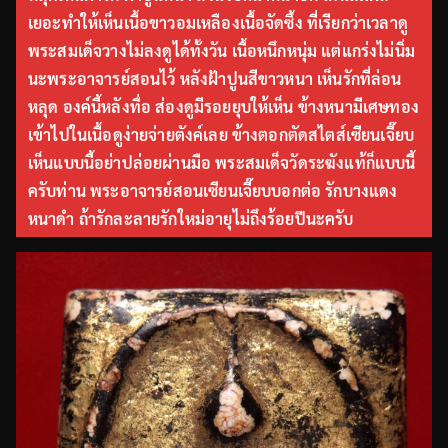
เยอะทำให้เห็นเนื้อขาวอมเหลืองเนื้อจัดซึ้ง ที่เรียกว่าเวลาดู
พระสมเด็จวางไม่ลงดูได้ทั้งวัน เนื้อหนึกหนุ่ม แต่แกร่งไม่นิ่ม
นะพระอาจารย์สอนไว้ หลังฝ้าปูนสีขาวหนา เห็นรักที่ล่อน
หลุด องค์นี้หลังทื่อ ส่องดูมีรอยยุบให้เห็น ข้างหนามีเศษทอง
เข้าไปในเนื้อดูง่ายจ่ายตังค์เลย ข้างตอกตัดสไตส์เซียนเจี๊ยบ
เห็นแบบนี้อย่าปล่อยผ่านมือ พระสมเด็จวัดระฆังแท้ก็แบบนี้
ครับท่าน พระอาจารย์สอนเซียนเจี๊ยบบอกต่อ รักบางแดง
หนาดำ ถ้ารักละลายรักใหม่อายุไม่ถึงร้อยปีนะครับ