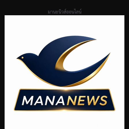
Skip
to
มานะนิวส์ออนไลน์
content