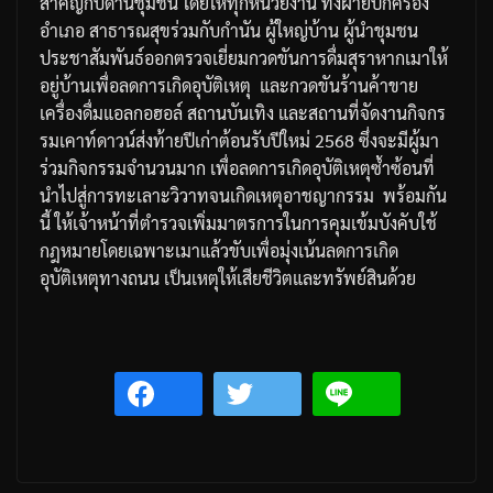
สำคัญกับด่านชุมชน
โดยให้ทุกหน่วยงาน
ทั้งฝ่ายปกครอง
อำเภอ
สาธารณสุข
ร่วมกับกำนัน
ผู้ใหญ่บ้าน
ผู้นำชุมชน
ประชาสัมพันธ์ออกตรวจเยี่ยมกวดขันการดื่มสุรา
หากเมาให้
อยู่บ้านเพื่อลดการเกิดอุบัติเหตุ
และกวดขันร้านค้าขาย
เครื่องดื่มแอลกอฮอล์
สถานบันเทิง
และสถานที่จัดงานกิจกร
รมเคาท์ดาวน์ส่งท้ายปีเก่าต้อนรับปีใหม่
2568
ซึ่งจะมีผู้มา
ร่วมกิจกรรมจำนวนมาก
เพื่อลดการเกิดอุบัติเหตุซ้ำซ้อนที่
นำไปสู่การทะเลาะวิวาทจนเกิดเหตุอาชญากรรม
พร้อมกัน
นี้
ให้เจ้าหน้าที่ตำรวจเพิ่มมาตรการในการคุมเข้มบังคับใช้
กฎหมายโดยเฉพาะเมาแล้วขับเพื่อมุ่งเน้นลดการเกิด
อุบัติเหตุทางถนน
เป็นเหตุให้เสียชีวิตและทรัพย์สินด้วย