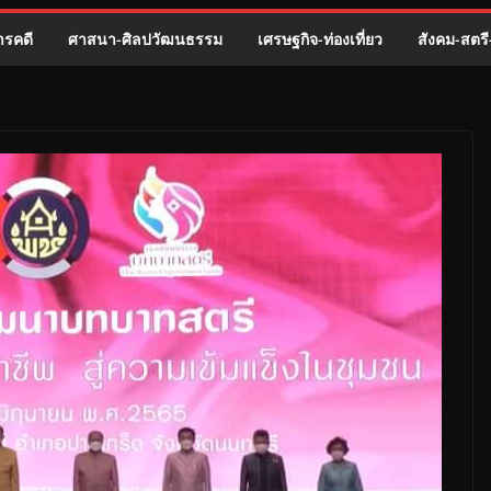
รคดี
ศาสนา-ศิลปวัฒนธรรม
เศรษฐกิจ-ท่องเที่ยว
สังคม-สตร