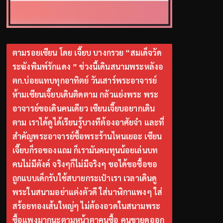
ตามรอยเซียน โดย เจี๊ยบ บางกรวย “สมเด็จวัด
ระฆังพิมพ์รักแดง ” ช่วงนี้เดินสนามพระหลังอ
ตก.บ่อยแทบทุกอาทิตย์ วันเสาร์พระอาจารย์
ห้ามเซียนเจี๊ยบเดินติดตาม กลัวแย่งพระ พระ
อาจารย์ขอเดินคนเดียว เซียนเจี๊ยบอยากเดิน
ตาม เราได้ดูได้เรียนรู้บางทีต้องอาศัยจำ และที่
สำคัญพระอาจารย์ซื้อพระร้านไหนเยอะ เซียน
เจี๊ยบก็รอของแถม ก็เรามันคนทุนน้อยเล่นบท
คนไม่มีตังค์ จริงๆก็ไม่มีจริงๆ ขอได้ขอซื้อขอ
ถูกแบบเด็กรับใช้สบายกระเป๋าเรา เวลาเดินดู
พระในสนามอย่าแต่งตัวดี ใส่นาฬิกาแพงๆ ใส่
สร้อยทองเส้นใหญ่ๆ ไม่ต้องอวดในสนามพระ
ซื้อแพงมากนะตามหน้าตาคนซื้อ คนขายดูออก