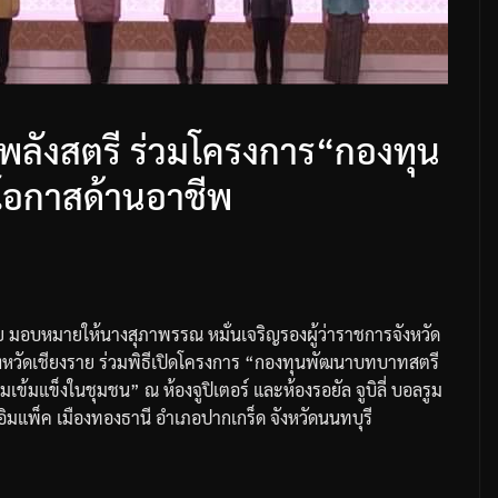
พลังสตรี ร่วมโครงการ“กองทุน
โอกาสด้านอาชีพ
ย
มอบหมายให้นางสุภาพรรณ
หมั่นเจริญ
รองผู้ว่าราชการจังหวัด
หวัดเชียงราย
ร่วมพิธีเปิดโครงการ
“
กองทุนพัฒนาบทบาทสตรี
ามเข้มแข็งในชุมชน
”
ณ
ห้องจูปิเตอร์
และห้องรอยัล
จูบิลี่
บอลรูม
อิมแพ็ค
เมืองทองธานี
อำเภอปากเกร็ด
จังหวัดนนทบุรี