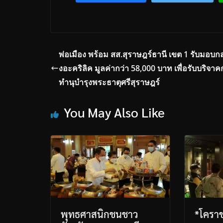
พ่อเมือง พร้อม สส.สุราษฎร์ธานี เขต 1 รับมอบกล
งอะคริลิค มูลค่ากว่า 58,000 บาท เพื่อรับบริจา
ทำนุบำรุงพระธาตุศรีสุราษฎร์
You May Also Like
พุทธศาสนิกชนชาว
*โคราช