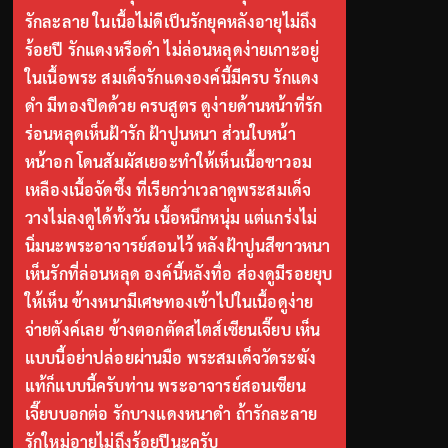
รักละลาย ในเนื้อไม่ดีเป็นรักยุคหลังอายุไม่ถึง
ร้อยปี รักแดงหรือดำ ไม่ล่อนหลุดง่ายเกาะอยู่
ในเนื้อพระ สมเด็จรักแดงองค์นี้มีครบ รักแดง
ดำ มีทองปิดด้วย ครบสูตร ดูง่ายด้านหน้าที่รัก
ร่อนหลุดเห็นฝ้ารัก ฝ้าปูนหนา ส่วนใบหน้า
หน้าอก โดนสัมผัสเยอะทำให้เห็นเนื้อขาวอม
เหลืองเนื้อจัดซึ้ง ที่เรียกว่าเวลาดูพระสมเด็จ
วางไม่ลงดูได้ทั้งวัน เนื้อหนึกหนุ่ม แต่แกร่งไม่
นิ่มนะพระอาจารย์สอนไว้ หลังฝ้าปูนสีขาวหนา
เห็นรักที่ล่อนหลุด องค์นี้หลังทื่อ ส่องดูมีรอยยุบ
ให้เห็น ข้างหนามีเศษทองเข้าไปในเนื้อดูง่าย
จ่ายตังค์เลย ข้างตอกตัดสไตส์เซียนเจี๊ยบ เห็น
แบบนี้อย่าปล่อยผ่านมือ พระสมเด็จวัดระฆัง
แท้ก็แบบนี้ครับท่าน พระอาจารย์สอนเซียน
เจี๊ยบบอกต่อ รักบางแดงหนาดำ ถ้ารักละลาย
รักใหม่อายุไม่ถึงร้อยปีนะครับ