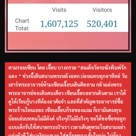
ตามรอยเซียน โดย เจี๊ยบ บางกรวย “สมเด็จวัดระฆังพิมพ์รัก
แดง ” ช่วงนี้เดินสนามพระหลังอตก.บ่อยแทบทุกอาทิตย์ วัน
เสาร์พระอาจารย์ห้ามเซียนเจี๊ยบเดินติดตาม กลัวแย่งพระ
พระอาจารย์ขอเดินคนเดียว เซียนเจี๊ยบอยากเดินตาม เราได้
ดูได้เรียนรู้บางทีต้องอาศัยจำ และที่สำคัญพระอาจารย์ซื้อ
พระร้านไหนเยอะ เซียนเจี๊ยบก็รอของแถม ก็เรามันคนทุน
น้อยเล่นบทคนไม่มีตังค์ จริงๆก็ไม่มีจริงๆ ขอได้ขอซื้อขอถูก
แบบเด็กรับใช้สบายกระเป๋าเรา เวลาเดินดูพระในสนามอย่า
แต่งตัวดี ใส่นาฬิกาแพงๆ ใส่สร้อยทองเส้นใหญ่ๆ ไม่ต้อง