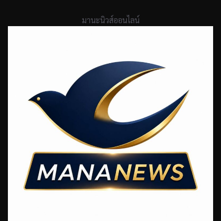
Skip
to
มานะนิวส์ออนไลน์
content