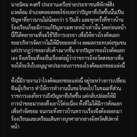
นายนิคม
คงศรี
ประธานเครือข่ายประชาชนพิทักษ์สิ่ง
แวดล้อม
อำเภอคลองหอยโข่งบอกว่า
ปัญหาที่เกิดขึ้นนั้นเป็น
ปัญหาที่ยาวนานไม่น้อยกว่า
5
ปีแล้ว
และทุกครั้งที่ชาวบ้าน
ร้องเรียนก็จะมีการแก้ปัญหาเฉพาะหน้าเท่านั้น
โดยก่อนหน้า
นี้ก็ได้พยายามที่จะใช้วิธีการเจรจา
เพื่อให้ทางโรงคัดแยก
ขยะบริหารจัดการไม่ให้มีขยะตกค้าง
ลดผลกระทบต่อชุมชน
แต่ปรากฏว่าขยะกลับค้างมากขึ้น
จากปัญหาของโรงคัดแยก
เอง
จึงเตรียมที่จะยื่นเรื่องต่อผู้ว่าราชการจังหวัดสงขลา
เพื่อ
ขอให้ระงับใบอนุญาตประกอบการของโรงคัดแยกขยะแห่งนี้
ทั้งนี้มีรายงานว่าโรงคัดแยกขยะแห่งนี้
อยู่ระหว่างการเปลี่ยน
ทีมผู้บริหาร
ทำให้การทำงานนั้นชะงักลงไป
ในขณะที่ส่วน
ราชการเองก็ทราบถึงปัญหาที่เกิดขึ้น
แต่กลับปล่อยให้มี
การนำขยะมากองทิ้งเอาไว้ต่อเนื่อง
ทั้งที่ไม่ได้มีการคัดแยก
เพื่อกำจัดขยะ
จนกระทั่งชาวบ้านทราบเรื่องจึงต้องออกมา
ร้องเรียนและเตรียมเดินทางบุกศาลากลางจังหวัดสัปดาห์
หน้า