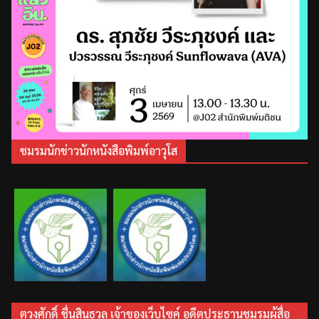
ชมรมนักข่าวนักหนังสือพิมพ์อาวุโส
ตวงศักดิ์ ชื่นสินธุวล เจ้าของเว็บไซค์ อดีตประธานชมรมผู้สื่อ