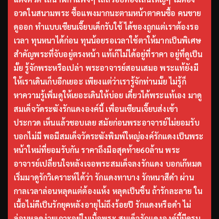
อวดในสนามพระ ซื้อแพงมากนะตามหน้าตาคนซื้อ คนขาย
ดูออก ทำแบบเซียนเจี๊ยบเด็กรับใช้ ได้ของถูกแต่เราต้องรอ
เวลา ทุนหนาได้ก่อน ทุนน้อยรอเวลาใช้ตาให้มากเป็นพิเศษ
สำคัญพระที่จับอยู่ตรงหน้า แท้เก๊ไม่ได้อยู่ที่ราคา อยู่ที่ดูเป็น
มั้ย รู้จักพระหรือเปล่า พระอาจารย์สอนเสมอ พระแท้ยังมี
ให้เราเดินเก็บอีกเยอะ เพียงแต่ว่าเรารู้จักท่านมั้ย ไม่รู้ก็
หาความรู้เพิ่มดูให้เยอะเดินให้บ่อย เดี๋ยวได้พระแท้เอง มาดู
สมเด็จวัดระฆังรักแดงองค์นี้ เพื่อนเซียนเจี๊ยบส่งเข้า
ประกวด เห็นแล้วชอบเลย สมัยก่อนพระอาจารย์ไม่ยอมรับ
บอกไม่มี พอมีสมเด็จวัดระฆังพิมพ์ใหญ่องค์รักแดงเป็นพระ
หน้าใหม่ที่ยอมรับกัน ราคาถึงมือสุดท้าย60ล้าน พระ
อาจารย์เปลี่ยนใจหลังเจอพระสมเด็จลงรักแดง บอกเก๊หมด
เริ่มมาดูรักวิเคราะห์ได้ว่า รักแดงทาบาง รักหนาสีดำ ผ่าน
กาลเวลาล่อนหลุดแต่ต้องแห้ง หลุดเป็นชิ้น ถ้ารักละลาย ใน
เนื้อไม่ดีเป็นรักยุคหลังอายุไม่ถึงร้อยปี รักแดงหรือดำ ไม่
ล่อนหลุดง่ายเกาะอยู่ในเนื้อพระ สมเด็จรักแดงองค์นี้มีครบ