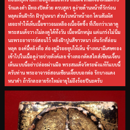
รักแดงดำ มีทองปิดด้วย ครบสูตร ดูง่ายด้านหน้าที่รักร่อน
หลุดเห็นฝ้ารัก ฝ้าปูนหนา ส่วนใบหน้าหน้าอก โดนสัมผัส
เยอะทำให้เห็นเนื้อขาวอมเหลืองเนื้อจัดซึ้ง ที่เรียกว่าเวลาดู
พระสมเด็จวางไม่ลงดูได้ทั้งวัน เนื้อหนึกหนุ่ม แต่แกร่งไม่นิ่ม
นะพระอาจารย์สอนไว้ หลังฝ้าปูนสีขาวหนา เห็นรักที่ล่อน
หลุด องค์นี้หลังทื่อ ส่องดูมีรอยยุบให้เห็น ข้างหนามีเศษทอง
เข้าไปในเนื้อดูง่ายจ่ายตังค์เลย ข้างตอกตัดสไตส์เซียนเจี๊ยบ
เห็นแบบนี้อย่าปล่อยผ่านมือ พระสมเด็จวัดระฆังแท้ก็แบบนี้
ครับท่าน พระอาจารย์สอนเซียนเจี๊ยบบอกต่อ รักบางแดง
หนาดำ ถ้ารักละลายรักใหม่อายุไม่ถึงร้อยปีนะครับ