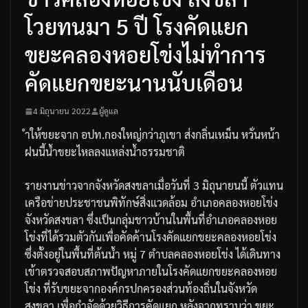
โวยทนมา 5 ปี โรงคัดแยก
ขยะคลองหอยโข่งไม่ทำการ
คัดแยกขยะนานนับเดือน
4 มิถุนายน 2022
ผู้ดูแล
ำให้ขยะจาก
อปท
.
กองใหญ่กว่าภูเขา
ส่งกลิ่นเหม็น
หวั่นหน้า
ฝนนี้น้ำขยะไหลลงแหล่งน้ำธรรมชาติ
รายงานข่าวจากจังหวัดสงขลาเมื่อวันที่
3
มิถุนายนนี้
ตัวแทน
เครือข่ายประชาชนพิทักษ์สิ่งแวดล้อม
อำเภอคลองหอยโข่ง
จังหวัดสงขลา
ซึ่งเป็นกลุ่มชาวบ้านในพื้นที่อำเภอคลองหอย
โข่งที่ได้รวมตัวกันเพื่อคัดค้านโรงคัดแยกขยะคลองหอยโข่ง
ซึ่งตั้งอยู่ในพื้นที่ต้นน้ำ
หมู่
7
ตำบลคลองหอยโข่ง
ได้เดินทาง
เข้าตรวจสอบสภาพปัญหาภายในโรงคัดแยกขยะคลองหอย
โข่ง
ที่รับขยะจากองค์กรปกครองส่วนท้องถิ่นในจังหวัด
สงขลา
เพื่อกำจัดด้วยวิธีการคัดแยก
หลังจากทราบว่า
ขยะ