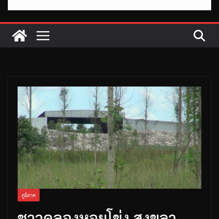
ภูมิภาค
ชาวคลองหอยโข่ง สงขลา