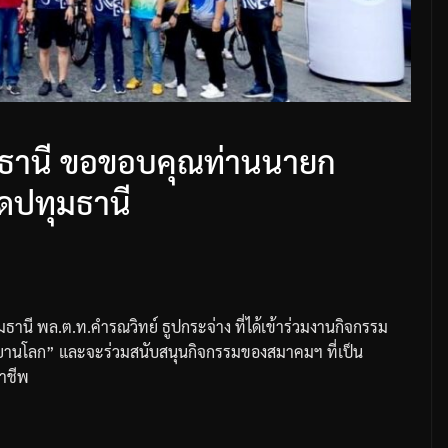
ธานี ขอขอบคุณท่านนายก
ัดปทุมธานี
มธานี
พล
.
ต
.
ท
.
คำรณวิทย์
ธูปกระจ่าง
ที่ได้เข้าร่วมงานกิจกรรม
รยานโลก
”
และจะร่วมสนับสนุนกิจกรรมของสมาคมฯ
ที่เป็น
อาชีพ