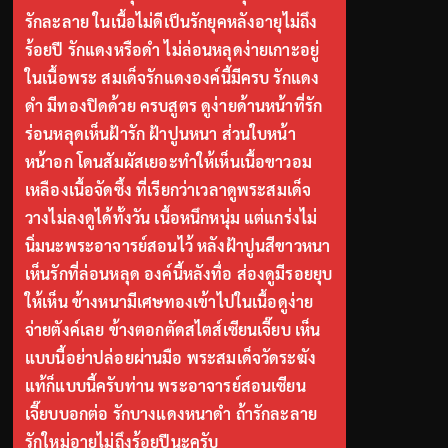
รักละลาย ในเนื้อไม่ดีเป็นรักยุคหลังอายุไม่ถึง
ร้อยปี รักแดงหรือดำ ไม่ล่อนหลุดง่ายเกาะอยู่
ในเนื้อพระ สมเด็จรักแดงองค์นี้มีครบ รักแดง
ดำ มีทองปิดด้วย ครบสูตร ดูง่ายด้านหน้าที่รัก
ร่อนหลุดเห็นฝ้ารัก ฝ้าปูนหนา ส่วนใบหน้า
หน้าอก โดนสัมผัสเยอะทำให้เห็นเนื้อขาวอม
เหลืองเนื้อจัดซึ้ง ที่เรียกว่าเวลาดูพระสมเด็จ
วางไม่ลงดูได้ทั้งวัน เนื้อหนึกหนุ่ม แต่แกร่งไม่
นิ่มนะพระอาจารย์สอนไว้ หลังฝ้าปูนสีขาวหนา
เห็นรักที่ล่อนหลุด องค์นี้หลังทื่อ ส่องดูมีรอยยุบ
ให้เห็น ข้างหนามีเศษทองเข้าไปในเนื้อดูง่าย
จ่ายตังค์เลย ข้างตอกตัดสไตส์เซียนเจี๊ยบ เห็น
แบบนี้อย่าปล่อยผ่านมือ พระสมเด็จวัดระฆัง
แท้ก็แบบนี้ครับท่าน พระอาจารย์สอนเซียน
เจี๊ยบบอกต่อ รักบางแดงหนาดำ ถ้ารักละลาย
รักใหม่อายุไม่ถึงร้อยปีนะครับ