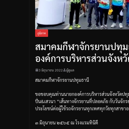
ภูมิภาค
สมาคมกีฬาจักรยานปทุม
องค์การบริหารส่วนจังหว
3 มิถุนายน 2022
ผู้ดูแล
สมาคมกีฬาจักรยานปทุมธานี
ขอขอบคุณท่านนายกองค์การบริหารส่วนจังหวัดปทุ
ปั่น
&
เสวนา
“
เส้นทางจักรยานที่ปลอดภัย
กับวันจัก
ประโยชน์ต่อผู้ใช้รถจักรยานทุกเพศทุกวัยทุกสาขา
๓
มิถุนายน
๒๕๖๕
ณ
โรงแรมทินิดี