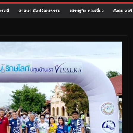
รคดี
ศาสนา-ศิลปวัฒนธรรม
เศรษฐกิจ-ท่องเที่ยว
สังคม-สตร