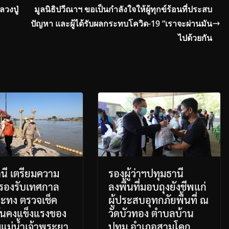
วงปู่
มูลนิธิปวีณาฯ ขอเป็นกำลังใจให้ผู้ทุกข์ร้อนที่ประสบ
ปัญหา และผู้ได้รับผลกระทบโควิด-19 “เราจะผ่านมัน
ไปด้วยกัน
นี เตรียมความ
รองผู้ว่าฯปทุมธานี
 รองรับเทศกาล
ลงพื้นที่มอบถุงยังชีพแก่
ะทง ตรวจเช็ค
ผู้ประสบอุทกภัยพื้นที่ ณ
่นคงแข็งแรงของ
วัดบัวทอง ตำบลบ้าน
ิมแม่น้ำเจ้าพระยา
ปทุม อำเภอสามโคก