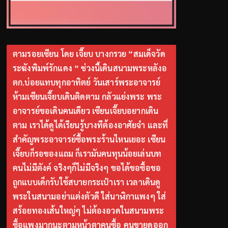
ตามรอยเซียน โดย เจี๊ยบ บางกรวย “สมเด็จวัด
ระฆังพิมพ์รักแดง ” ช่วงนี้เดินสนามพระหลังอ
ตก.บ่อยแทบทุกอาทิตย์ วันเสาร์พระอาจารย์
ห้ามเซียนเจี๊ยบเดินติดตาม กลัวแย่งพระ พระ
อาจารย์ขอเดินคนเดียว เซียนเจี๊ยบอยากเดิน
ตาม เราได้ดูได้เรียนรู้บางทีต้องอาศัยจำ และที่
สำคัญพระอาจารย์ซื้อพระร้านไหนเยอะ เซียน
เจี๊ยบก็รอของแถม ก็เรามันคนทุนน้อยเล่นบท
คนไม่มีตังค์ จริงๆก็ไม่มีจริงๆ ขอได้ขอซื้อขอ
ถูกแบบเด็กรับใช้สบายกระเป๋าเรา เวลาเดินดู
พระในสนามอย่าแต่งตัวดี ใส่นาฬิกาแพงๆ ใส่
สร้อยทองเส้นใหญ่ๆ ไม่ต้องอวดในสนามพระ
ซื้อแพงมากนะตามหน้าตาคนซื้อ คนขายดูออก