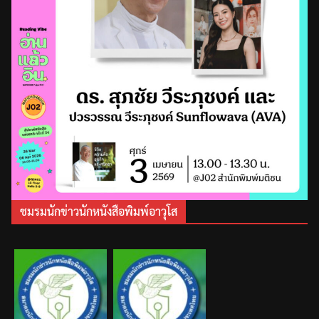
ชมรมนักข่าวนักหนังสือพิมพ์อาวุโส