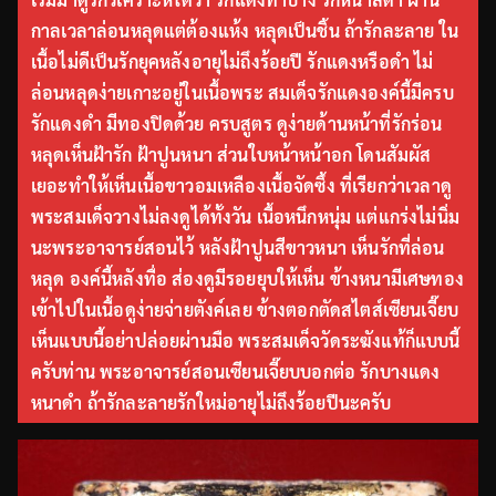
กาลเวลาล่อนหลุดแต่ต้องแห้ง หลุดเป็นชิ้น ถ้ารักละลาย ใน
เนื้อไม่ดีเป็นรักยุคหลังอายุไม่ถึงร้อยปี รักแดงหรือดำ ไม่
ล่อนหลุดง่ายเกาะอยู่ในเนื้อพระ สมเด็จรักแดงองค์นี้มีครบ
รักแดงดำ มีทองปิดด้วย ครบสูตร ดูง่ายด้านหน้าที่รักร่อน
หลุดเห็นฝ้ารัก ฝ้าปูนหนา ส่วนใบหน้าหน้าอก โดนสัมผัส
เยอะทำให้เห็นเนื้อขาวอมเหลืองเนื้อจัดซึ้ง ที่เรียกว่าเวลาดู
พระสมเด็จวางไม่ลงดูได้ทั้งวัน เนื้อหนึกหนุ่ม แต่แกร่งไม่นิ่ม
นะพระอาจารย์สอนไว้ หลังฝ้าปูนสีขาวหนา เห็นรักที่ล่อน
หลุด องค์นี้หลังทื่อ ส่องดูมีรอยยุบให้เห็น ข้างหนามีเศษทอง
เข้าไปในเนื้อดูง่ายจ่ายตังค์เลย ข้างตอกตัดสไตส์เซียนเจี๊ยบ
เห็นแบบนี้อย่าปล่อยผ่านมือ พระสมเด็จวัดระฆังแท้ก็แบบนี้
ครับท่าน พระอาจารย์สอนเซียนเจี๊ยบบอกต่อ รักบางแดง
หนาดำ ถ้ารักละลายรักใหม่อายุไม่ถึงร้อยปีนะครับ