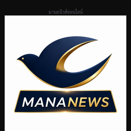
Skip
to
มานะนิวส์ออนไลน์
content