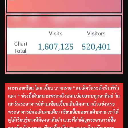
ตามรอยเซียน โดย เจี๊ยบ บางกรวย “สมเด็จวัดระฆังพิมพ์รัก
แดง ” ช่วงนี้เดินสนามพระหลังอตก.บ่อยแทบทุกอาทิตย์ วัน
เสาร์พระอาจารย์ห้ามเซียนเจี๊ยบเดินติดตาม กลัวแย่งพระ
พระอาจารย์ขอเดินคนเดียว เซียนเจี๊ยบอยากเดินตาม เราได้
ดูได้เรียนรู้บางทีต้องอาศัยจำ และที่สำคัญพระอาจารย์ซื้อ
พระร้านไหนเยอะ เซียนเจี๊ยบก็รอของแถม ก็เรามันคนทุน