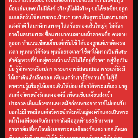
น้อยเล่นบทคนไม่มีตังค์ จริงๆก็ไม่มีจริงๆ ขอได้ขอซื้อขอถูก
แบบเด็กรับใช้สบายกระเป๋าเรา เวลาเดินดูพระในสนามอย่า
แต่งตัวดี ใส่นาฬิกาแพงๆ ใส่สร้อยทองเส้นใหญ่ๆ ไม่ต้อง
อวดในสนามพระ ซื้อแพงมากนะตามหน้าตาคนซื้อ คนขาย
ดูออก ทำแบบเซียนเจี๊ยบเด็กรับใช้ ได้ของถูกแต่เราต้องรอ
เวลา ทุนหนาได้ก่อน ทุนน้อยรอเวลาใช้ตาให้มากเป็นพิเศษ
สำคัญพระที่จับอยู่ตรงหน้า แท้เก๊ไม่ได้อยู่ที่ราคา อยู่ที่ดูเป็น
มั้ย รู้จักพระหรือเปล่า พระอาจารย์สอนเสมอ พระแท้ยังมี
ให้เราเดินเก็บอีกเยอะ เพียงแต่ว่าเรารู้จักท่านมั้ย ไม่รู้ก็
หาความรู้เพิ่มดูให้เยอะเดินให้บ่อย เดี๋ยวได้พระแท้เอง มาดู
สมเด็จวัดระฆังรักแดงองค์นี้ เพื่อนเซียนเจี๊ยบส่งเข้า
ประกวด เห็นแล้วชอบเลย สมัยก่อนพระอาจารย์ไม่ยอมรับ
บอกไม่มี พอมีสมเด็จวัดระฆังพิมพ์ใหญ่องค์รักแดงเป็นพระ
หน้าใหม่ที่ยอมรับกัน ราคาถึงมือสุดท้าย60ล้าน พระ
อาจารย์เปลี่ยนใจหลังเจอพระสมเด็จลงรักแดง บอกเก๊หมด
เริ่มมาดูรักวิเคราะห์ได้ว่า รักแดงทาบาง รักหนาสีดำ ผ่าน