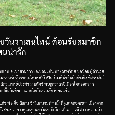
ับวันวาเลนไทน์ ต้อนรับสมาชิก
สนน่ารัก
อนแก่น
อ
.
เขาสวนกวาง
จ
.
ขอนแก่น
นายณรงวิทย์
ชดช้อย
ผู้อำนวย
งความรักวันวาเลนไทมน์ปีนี้
เป็นเรื่องที่น่ายินดีอย่างยิ่ง
ที่สวนสัตว์
ีมสัตวแพทย์ประจำสวนสัตว์
พบลูกวาลาบีเผือกโผล่ออกจาก
ปลื้มยินดีอย่างมากให้กับสวนสัตว์ขอนแก่น
งแก้ว
พ่อ
ชื่อ
สีแก่น
ซึ่งสีแก่นจะทำหน้าที่ดูแลตลอดเวลา
เนื่องจาก
ทั้งสองช่วยการดูแลลูกน้อยวัลลาบีเผือกเป็นอย่างดี
สร้างความน่า