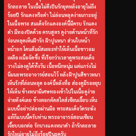
รักละลาย ในเนื้อไม่ดีเป็นรักยุคหลังอายุไม่ถึง
ร้อยปี รักแดงหรือดำ ไม่ล่อนหลุดง่ายเกาะอยู่
ในเนื้อพระ สมเด็จรักแดงองค์นี้มีครบ รักแดง
ดำ มีทองปิดด้วย ครบสูตร ดูง่ายด้านหน้าที่รัก
ร่อนหลุดเห็นฝ้ารัก ฝ้าปูนหนา ส่วนใบหน้า
หน้าอก โดนสัมผัสเยอะทำให้เห็นเนื้อขาวอม
เหลืองเนื้อจัดซึ้ง ที่เรียกว่าเวลาดูพระสมเด็จ
วางไม่ลงดูได้ทั้งวัน เนื้อหนึกหนุ่ม แต่แกร่งไม่
นิ่มนะพระอาจารย์สอนไว้ หลังฝ้าปูนสีขาวหนา
เห็นรักที่ล่อนหลุด องค์นี้หลังทื่อ ส่องดูมีรอยยุบ
ให้เห็น ข้างหนามีเศษทองเข้าไปในเนื้อดูง่าย
จ่ายตังค์เลย ข้างตอกตัดสไตส์เซียนเจี๊ยบ เห็น
แบบนี้อย่าปล่อยผ่านมือ พระสมเด็จวัดระฆัง
แท้ก็แบบนี้ครับท่าน พระอาจารย์สอนเซียน
เจี๊ยบบอกต่อ รักบางแดงหนาดำ ถ้ารักละลาย
รักใหม่อายุไม่ถึงร้อยปีนะครับ