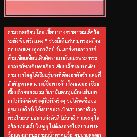
ตามรอยเซียน โดย เจี๊ยบ บางกรวย “สมเด็จวัด
ระฆังพิมพ์รักแดง ” ช่วงนี้เดินสนามพระหลังอ
ตก.บ่อยแทบทุกอาทิตย์ วันเสาร์พระอาจารย์
ห้ามเซียนเจี๊ยบเดินติดตาม กลัวแย่งพระ พระ
อาจารย์ขอเดินคนเดียว เซียนเจี๊ยบอยากเดิน
ตาม เราได้ดูได้เรียนรู้บางทีต้องอาศัยจำ และที่
สำคัญพระอาจารย์ซื้อพระร้านไหนเยอะ เซียน
เจี๊ยบก็รอของแถม ก็เรามันคนทุนน้อยเล่นบท
คนไม่มีตังค์ จริงๆก็ไม่มีจริงๆ ขอได้ขอซื้อขอ
ถูกแบบเด็กรับใช้สบายกระเป๋าเรา เวลาเดินดู
พระในสนามอย่าแต่งตัวดี ใส่นาฬิกาแพงๆ ใส่
สร้อยทองเส้นใหญ่ๆ ไม่ต้องอวดในสนามพระ
ซื้อแพงมากนะตามหน้าตาคนซื้อ คนขายดูออก