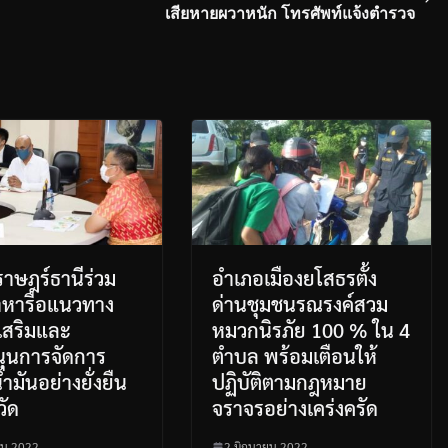
เสียหายผวาหนัก โทรศัพท์แจ้งตำรวจ
ราษฎร์ธานีร่วม
อำเภอเมืองยโสธรตั้ง
าหารือแนวทาง
ด่านชุมชนรณรงค์สวม
เสริมและ
หมวกนิรภัย 100 % ใน 4
นุนการจัดการ
ตำบล พร้อมเตือนให้
ำมันอย่างยั่งยืน
ปฏิบัติตามกฎหมาย
วัด
จราจรอย่างเคร่งครัด
ยน 2022
2 มิถุนายน 2022