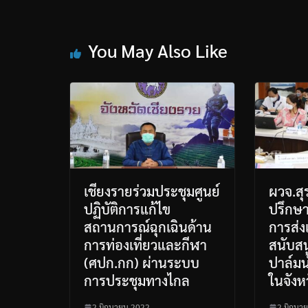
You May Also Like
เชียงรายร่วมประชุมศูนย์
ผวจ.สุ
ปฏิบัติการแก้ไข
ปรึกษ
สถานการณ์ฉุกเฉินด้าน
การส่ง
การท่องเที่ยวและกีฬา
สนับส
(ศปก.กก) ผ่านระบบ
ปาล์มน้
การประชุมทางไกล
ในจังห
2 มิถุนายน 2022
2 มิถุนา