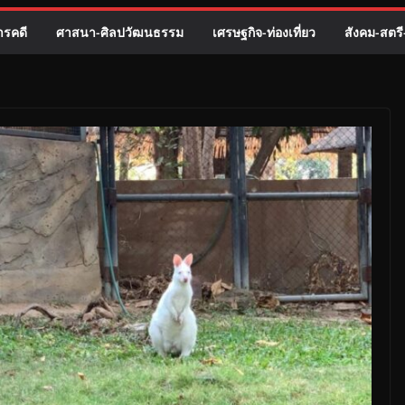
รคดี
ศาสนา-ศิลปวัฒนธรรม
เศรษฐกิจ-ท่องเที่ยว
สังคม-สตร