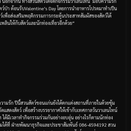
ก
นอกจากนี้
ทางสวนสัตว์ได้จัดกิจกรรมวาเลนไทน์
มอบความรัก
ัตว์ป่า
ต้อนรับ
Valentine‘s Day
โดยการนำอาหารโปรดมาทำเป็น
ว์เพื่อส่งเสริมพฤติกรรมการกระตุ้นประสาทสัมผัสของสัตว์ได้
ลินให้กับสัตว์และนักท่องเที่ยวอีกด้วย
“
ความรัก
ปีนี้สวนสัตว์ขอนแก่นยังได้ตกแต่งสถานที่ภายในด้วยซุ้ม
ัดแสดงสัตว์
เพื่อสร้างบรรยากาศให้เข้ากับเทศกาลวันวาเลนไทน์
ท
ได้มีเวลาทำกิจกรรมร่วมกันอย่างอบอุ่น
อย่างไรก็ตามนักท่อง
ได้ที่
ฝ่ายพัฒนาธุรกิจและประชาสัมพันธ์
086-4594192
สวน