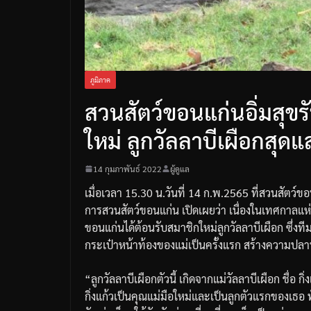
ภูมิภาค
สวนสัตว์ขอนแก่นอิ่มสุขร
ใหม่ ลูกวัลลาบีเผือกสุดแ
14 กุมภาพันธ์ 2022
ผู้ดูแล
เมื่อเวลา
15.30
น
.
วันที่
14
ก
.
พ
.2565
ที่สวนสัตว์ข
การสวนสัตว์ขอนแก่น
เปิดเผยว่า
เนื่องในเทศกาลแห่
ขอนแก่นได้ต้อนรับสมาชิกใหม่ลูกวัลลาบีเผือก
ซึ่งท
กระเป๋าหน้าท้องของแม่เป็นครั้งแรก
สร้างความปลาบ
“
ลูกวัลลาบีเผือกตัวนี้
เกิดจากแม่วัลลาบีเผือก
ชื่อ
กิ่
กิ่งแก้วเป็นคุณแม่มือใหม่และเป็นลูกตัวแรกของเธอ