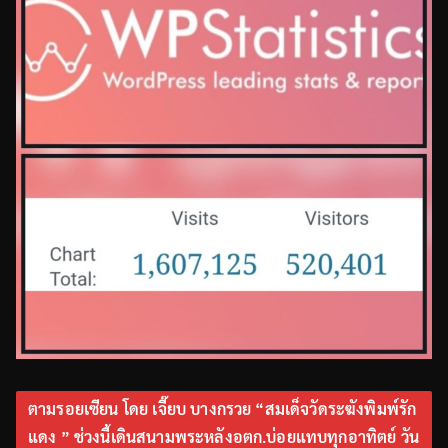
ตามรอยเซียน โดย เจี๊ยบ บางกรวย “สมเด็จวัดระฆังพิมพ์รัก
แดง ” ช่วงนี้เดินสนามพระหลังอตก.บ่อยแทบทุกอาทิตย์ วัน