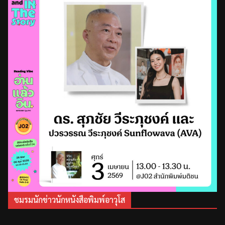
ชมรมนักข่าวนักหนังสือพิมพ์อาวุโส