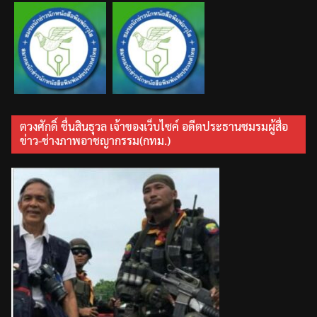
ตวงศักดิ์ ชื่นสินธุวล เจ้าของเว็บไซค์ อดีตประธานชมรมผู้สื่อ
ข่าว-ช่างภาพอาชญากรรม(กทม.)