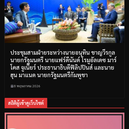
ประชุมสามฝ่ายระหว่างนายอนุทิน ชาญวีรกูล
นายกรัฐมนตรี นายแฟร์ดีนันด์ โรมูอัลเดซ มาร์
โคส จูเนียร์ ประธานาธิบดีฟิลิปปินส์ และนาย
ฮุน มาแนด นายกรัฐมนตรีกัมพูชา
8 พฤษภาคม 2026
สถิติผู้เข้าดูเว็บไซต์