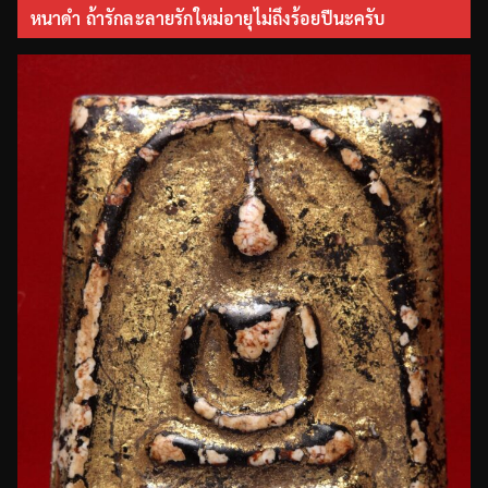
หนาดำ ถ้ารักละลายรักใหม่อายุไม่ถึงร้อยปีนะครับ