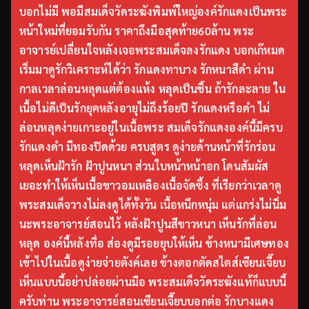
บอกไม่มี พอมีสมเด็จวัดระฆังพิมพ์ใหญ่องค์รักแดงเป็นพระ
หน้าใหม่ที่ยอมรับกัน ราคาถึงมือสุดท้าย60ล้าน พระ
อาจารย์เปลี่ยนใจหลังเจอพระสมเด็จลงรักแดง บอกเก๊หมด
เริ่มมาดูรักวิเคราะห์ได้ว่า รักแดงทาบาง รักหนาสีดำ ผ่าน
กาลเวลาล่อนหลุดแต่ต้องแห้ง หลุดเป็นชิ้น ถ้ารักละลาย ใน
เนื้อไม่ดีเป็นรักยุคหลังอายุไม่ถึงร้อยปี รักแดงหรือดำ ไม่
ล่อนหลุดง่ายเกาะอยู่ในเนื้อพระ สมเด็จรักแดงองค์นี้มีครบ
รักแดงดำ มีทองปิดด้วย ครบสูตร ดูง่ายด้านหน้าที่รักร่อน
หลุดเห็นฝ้ารัก ฝ้าปูนหนา ส่วนใบหน้าหน้าอก โดนสัมผัส
เยอะทำให้เห็นเนื้อขาวอมเหลืองเนื้อจัดซึ้ง ที่เรียกว่าเวลาดู
พระสมเด็จวางไม่ลงดูได้ทั้งวัน เนื้อหนึกหนุ่ม แต่แกร่งไม่นิ่ม
นะพระอาจารย์สอนไว้ หลังฝ้าปูนสีขาวหนา เห็นรักที่ล่อน
หลุด องค์นี้หลังทื่อ ส่องดูมีรอยยุบให้เห็น ข้างหนามีเศษทอง
เข้าไปในเนื้อดูง่ายจ่ายตังค์เลย ข้างตอกตัดสไตส์เซียนเจี๊ยบ
เห็นแบบนี้อย่าปล่อยผ่านมือ พระสมเด็จวัดระฆังแท้ก็แบบนี้
ครับท่าน พระอาจารย์สอนเซียนเจี๊ยบบอกต่อ รักบางแดง