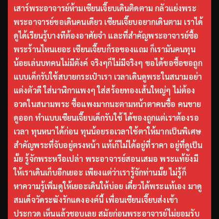
เสาร์พระอาจารย์ห้ามเซียนเจี๊ยบเดินติดตาม กลัวแย่งพระ
พระอาจารย์ขอเดินคนเดียว เซียนเจี๊ยบอยากเดินตาม เราได้
ดูได้เรียนรู้บางทีต้องอาศัยจำ และที่สำคัญพระอาจารย์ซื้อ
พระร้านไหนเยอะ เซียนเจี๊ยบก็รอของแถม ก็เรามันคนทุน
น้อยเล่นบทคนไม่มีตังค์ จริงๆก็ไม่มีจริงๆ ขอได้ขอซื้อขอถูก
แบบเด็กรับใช้สบายกระเป๋าเรา เวลาเดินดูพระในสนามอย่า
แต่งตัวดี ใส่นาฬิกาแพงๆ ใส่สร้อยทองเส้นใหญ่ๆ ไม่ต้อง
อวดในสนามพระ ซื้อแพงมากนะตามหน้าตาคนซื้อ คนขาย
ดูออก ทำแบบเซียนเจี๊ยบเด็กรับใช้ ได้ของถูกแต่เราต้องรอ
เวลา ทุนหนาได้ก่อน ทุนน้อยรอเวลาใช้ตาให้มากเป็นพิเศษ
สำคัญพระที่จับอยู่ตรงหน้า แท้เก๊ไม่ได้อยู่ที่ราคา อยู่ที่ดูเป็น
มั้ย รู้จักพระหรือเปล่า พระอาจารย์สอนเสมอ พระแท้ยังมี
ให้เราเดินเก็บอีกเยอะ เพียงแต่ว่าเรารู้จักท่านมั้ย ไม่รู้ก็
หาความรู้เพิ่มดูให้เยอะเดินให้บ่อย เดี๋ยวได้พระแท้เอง มาดู
สมเด็จวัดระฆังรักแดงองค์นี้ เพื่อนเซียนเจี๊ยบส่งเข้า
ประกวด เห็นแล้วชอบเลย สมัยก่อนพระอาจารย์ไม่ยอมรับ