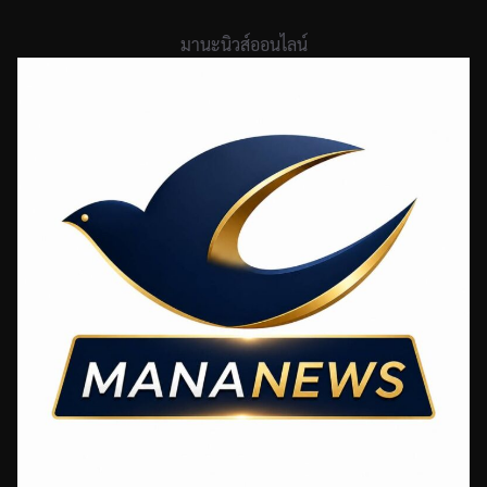
Skip
to
มานะนิวส์ออนไลน์
content