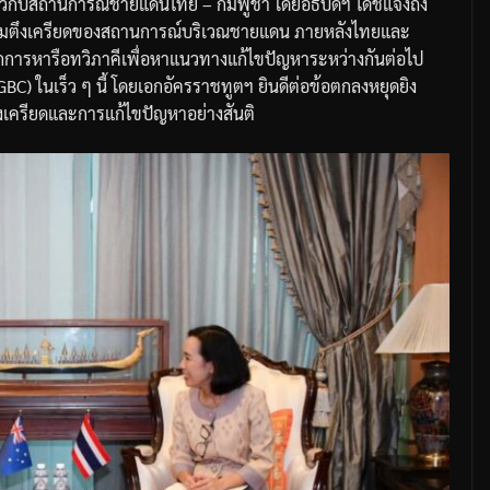
ี่ยวกับสถานการณ์ชายแดนไทย – กัมพูชา โดยอธิบดีฯ ได้ชี้แจงถึง
ามตึงเครียดของสถานการณ์บริเวณชายแดน ภายหลังไทยและ
กการหารือทวิภาคีเพื่อหาแนวทางแก้ไขปัญหาระหว่างกันต่อไป
) ในเร็ว ๆ นี้ โดยเอกอัครราชทูตฯ ยินดีต่อข้อตกลงหยุดยิง
เครียดและการแก้ไขปัญหาอย่างสันติ