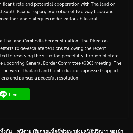
nificant role and potential cooperation with Thailand on
 South Pacific region, promotion of two-way trade and
 meetings and dialogues under various bilateral
he Thailand-Cambodia border situation. The Director-
fforts to de-escalate tensions following the recent
ed to resolving the situation peacefully through bilateral
the upcoming General Border Committee (GBC) meeting. The
t between Thailand and Cambodia and expressed support
sions and pursue a peaceful resolution.
Line
ิ้งกัน
หนีตาย เรียกรถแท็กซี่ช่วยพาส่งมูลนิธิปวีณาฯ ขอเข้า