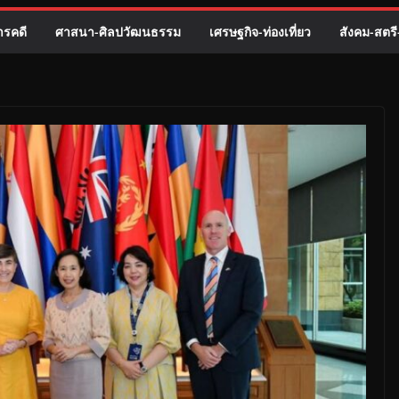
รคดี
ศาสนา-ศิลปวัฒนธรรม
เศรษฐกิจ-ท่องเที่ยว
สังคม-สตร