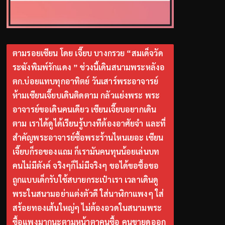
ตามรอยเซียน โดย เจี๊ยบ บางกรวย “สมเด็จวัด
ระฆังพิมพ์รักแดง ” ช่วงนี้เดินสนามพระหลังอ
ตก.บ่อยแทบทุกอาทิตย์ วันเสาร์พระอาจารย์
ห้ามเซียนเจี๊ยบเดินติดตาม กลัวแย่งพระ พระ
อาจารย์ขอเดินคนเดียว เซียนเจี๊ยบอยากเดิน
ตาม เราได้ดูได้เรียนรู้บางทีต้องอาศัยจำ และที่
สำคัญพระอาจารย์ซื้อพระร้านไหนเยอะ เซียน
เจี๊ยบก็รอของแถม ก็เรามันคนทุนน้อยเล่นบท
คนไม่มีตังค์ จริงๆก็ไม่มีจริงๆ ขอได้ขอซื้อขอ
ถูกแบบเด็กรับใช้สบายกระเป๋าเรา เวลาเดินดู
พระในสนามอย่าแต่งตัวดี ใส่นาฬิกาแพงๆ ใส่
สร้อยทองเส้นใหญ่ๆ ไม่ต้องอวดในสนามพระ
ซื้อแพงมากนะตามหน้าตาคนซื้อ คนขายดูออก