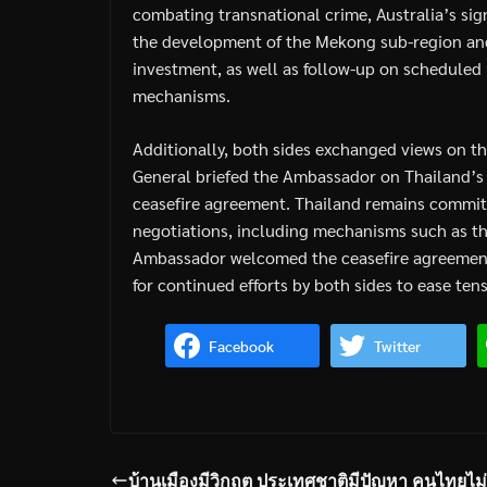
combating transnational crime, Australia’s sig
the development of the Mekong sub-region and
investment, as well as follow-up on scheduled
mechanisms.
Additionally, both sides exchanged views on t
General briefed the Ambassador on Thailand’s e
ceasefire agreement. Thailand remains committ
negotiations, including mechanisms such as 
Ambassador welcomed the ceasefire agreemen
for continued efforts by both sides to ease ten
Facebook
Twitter
บ้านเมืองมีวิกฤต ประเทศชาติมีปัญหา คนไทยไม่ท