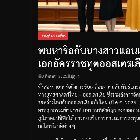
เศรษฐกิจ-ท่องเที่ยว
พบหารือกับนางสาวแอนเจ
เอกอัครราชทูตออสเตรเ
3 สิงหาคม 2025
ผู้ดูแล
ทั้งสองฝ่ายหารือถึงการขับเคลื่อนความสัมพันธ์และ
ทางยุทธศาสตร์ไทย – ออสเตรเลีย ซึ่งรวมถึงการจัด
ระหว่างไทยกับออสเตรเลียฉบับใหม่ (ปี ค.ศ. 2026
อาชญากรรมข้ามชาติ บทบาทที่สำคัญของออสเตรเลี
ภูมิภาคแปซิฟิกใต้ การส่งเสริมการค้าและการลง
กลไกทวิภาคีต่าง ๆ