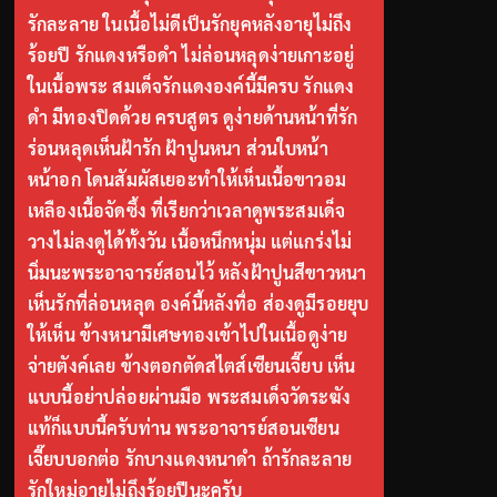
รักละลาย ในเนื้อไม่ดีเป็นรักยุคหลังอายุไม่ถึง
ร้อยปี รักแดงหรือดำ ไม่ล่อนหลุดง่ายเกาะอยู่
ในเนื้อพระ สมเด็จรักแดงองค์นี้มีครบ รักแดง
ดำ มีทองปิดด้วย ครบสูตร ดูง่ายด้านหน้าที่รัก
ร่อนหลุดเห็นฝ้ารัก ฝ้าปูนหนา ส่วนใบหน้า
หน้าอก โดนสัมผัสเยอะทำให้เห็นเนื้อขาวอม
เหลืองเนื้อจัดซึ้ง ที่เรียกว่าเวลาดูพระสมเด็จ
วางไม่ลงดูได้ทั้งวัน เนื้อหนึกหนุ่ม แต่แกร่งไม่
นิ่มนะพระอาจารย์สอนไว้ หลังฝ้าปูนสีขาวหนา
เห็นรักที่ล่อนหลุด องค์นี้หลังทื่อ ส่องดูมีรอยยุบ
ให้เห็น ข้างหนามีเศษทองเข้าไปในเนื้อดูง่าย
จ่ายตังค์เลย ข้างตอกตัดสไตส์เซียนเจี๊ยบ เห็น
แบบนี้อย่าปล่อยผ่านมือ พระสมเด็จวัดระฆัง
แท้ก็แบบนี้ครับท่าน พระอาจารย์สอนเซียน
เจี๊ยบบอกต่อ รักบางแดงหนาดำ ถ้ารักละลาย
รักใหม่อายุไม่ถึงร้อยปีนะครับ