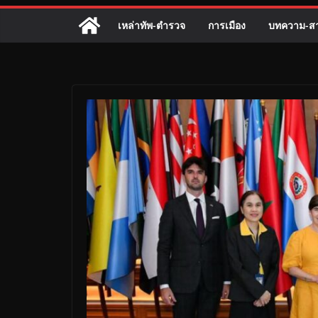
เหล่าทัพ-ตำรวจ
การเมือง
บทความ-สา