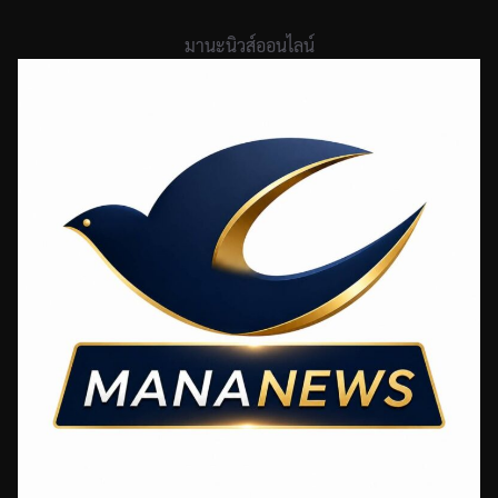
Skip
to
มานะนิวส์ออนไลน์
content