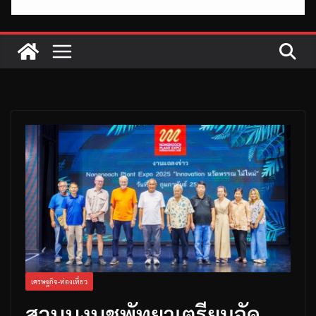
เศรษฐกิจ-ท่องเที่ยว
สวนนงนุชพัทยาเตรียมจัด