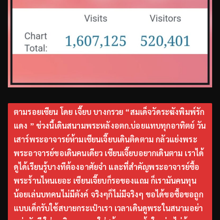
ตามรอยเซียน โดย เจี๊ยบ บางกรวย “สมเด็จวัดระฆังพิมพ์รัก
แดง ” ช่วงนี้เดินสนามพระหลังอตก.บ่อยแทบทุกอาทิตย์ วัน
เสาร์พระอาจารย์ห้ามเซียนเจี๊ยบเดินติดตาม กลัวแย่งพระ
พระอาจารย์ขอเดินคนเดียว เซียนเจี๊ยบอยากเดินตาม เราได้
ดูได้เรียนรู้บางทีต้องอาศัยจำ และที่สำคัญพระอาจารย์ซื้อ
พระร้านไหนเยอะ เซียนเจี๊ยบก็รอของแถม ก็เรามันคนทุน
น้อยเล่นบทคนไม่มีตังค์ จริงๆก็ไม่มีจริงๆ ขอได้ขอซื้อขอถูก
แบบเด็กรับใช้สบายกระเป๋าเรา เวลาเดินดูพระในสนามอย่า