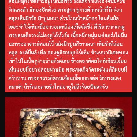
ล่อนหลุดง่ายเกาะอยู่ในเนื้อพระ สมเด็จรักแดงองค์นี้มีครบ
รักแดงดำ มีทองปิดด้วย ครบสูตร ดูง่ายด้านหน้าที่รักร่อน
หลุดเห็นฝ้ารัก ฝ้าปูนหนา ส่วนใบหน้าหน้าอก โดนสัมผัส
เยอะทำให้เห็นเนื้อขาวอมเหลืองเนื้อจัดซึ้ง ที่เรียกว่าเวลาดู
พระสมเด็จวางไม่ลงดูได้ทั้งวัน เนื้อหนึกหนุ่ม แต่แกร่งไม่นิ่ม
นะพระอาจารย์สอนไว้ หลังฝ้าปูนสีขาวหนา เห็นรักที่ล่อน
หลุด องค์นี้หลังทื่อ ส่องดูมีรอยยุบให้เห็น ข้างหนามีเศษทอง
เข้าไปในเนื้อดูง่ายจ่ายตังค์เลย ข้างตอกตัดสไตส์เซียนเจี๊ยบ
เห็นแบบนี้อย่าปล่อยผ่านมือ พระสมเด็จวัดระฆังแท้ก็แบบนี้
ครับท่าน พระอาจารย์สอนเซียนเจี๊ยบบอกต่อ รักบางแดง
หนาดำ ถ้ารักละลายรักใหม่อายุไม่ถึงร้อยปีนะครับ