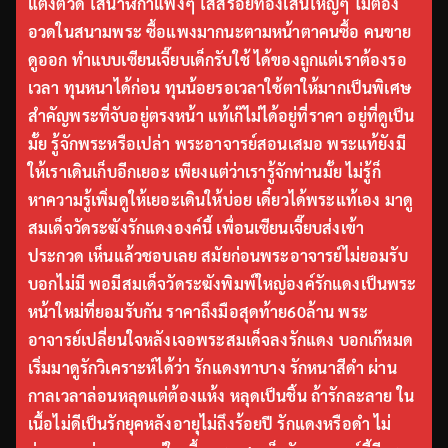
แต่งตัวดี ใส่นาฬิกาแพงๆ ใส่สร้อยทองเส้นใหญ่ๆ ไม่ต้อง
อวดในสนามพระ ซื้อแพงมากนะตามหน้าตาคนซื้อ คนขาย
ดูออก ทำแบบเซียนเจี๊ยบเด็กรับใช้ ได้ของถูกแต่เราต้องรอ
เวลา ทุนหนาได้ก่อน ทุนน้อยรอเวลาใช้ตาให้มากเป็นพิเศษ
สำคัญพระที่จับอยู่ตรงหน้า แท้เก๊ไม่ได้อยู่ที่ราคา อยู่ที่ดูเป็น
มั้ย รู้จักพระหรือเปล่า พระอาจารย์สอนเสมอ พระแท้ยังมี
ให้เราเดินเก็บอีกเยอะ เพียงแต่ว่าเรารู้จักท่านมั้ย ไม่รู้ก็
หาความรู้เพิ่มดูให้เยอะเดินให้บ่อย เดี๋ยวได้พระแท้เอง มาดู
สมเด็จวัดระฆังรักแดงองค์นี้ เพื่อนเซียนเจี๊ยบส่งเข้า
ประกวด เห็นแล้วชอบเลย สมัยก่อนพระอาจารย์ไม่ยอมรับ
บอกไม่มี พอมีสมเด็จวัดระฆังพิมพ์ใหญ่องค์รักแดงเป็นพระ
หน้าใหม่ที่ยอมรับกัน ราคาถึงมือสุดท้าย60ล้าน พระ
อาจารย์เปลี่ยนใจหลังเจอพระสมเด็จลงรักแดง บอกเก๊หมด
เริ่มมาดูรักวิเคราะห์ได้ว่า รักแดงทาบาง รักหนาสีดำ ผ่าน
กาลเวลาล่อนหลุดแต่ต้องแห้ง หลุดเป็นชิ้น ถ้ารักละลาย ใน
เนื้อไม่ดีเป็นรักยุคหลังอายุไม่ถึงร้อยปี รักแดงหรือดำ ไม่