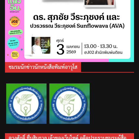
ชมรมนักข่าวนักหนังสือพิมพ์อาวุโส
ตวงศักดิ์ ชื่นสินธุวล เจ้าของเว็บไซค์ อดีตประธานชมรมผู้สื่อ