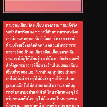
ตามรอยเซียน โดย เจี๊ยบ บางกรวย “สมเด็จวัด
ระฆังพิมพ์รักแดง ” ช่วงนี้เดินสนามพระหลังอ
ตก.บ่อยแทบทุกอาทิตย์ วันเสาร์พระอาจารย์
ห้ามเซียนเจี๊ยบเดินติดตาม กลัวแย่งพระ พระ
อาจารย์ขอเดินคนเดียว เซียนเจี๊ยบอยากเดิน
ตาม เราได้ดูได้เรียนรู้บางทีต้องอาศัยจำ และที่
สำคัญพระอาจารย์ซื้อพระร้านไหนเยอะ เซียน
เจี๊ยบก็รอของแถม ก็เรามันคนทุนน้อยเล่นบท
คนไม่มีตังค์ จริงๆก็ไม่มีจริงๆ ขอได้ขอซื้อขอ
ถูกแบบเด็กรับใช้สบายกระเป๋าเรา เวลาเดินดู
พระในสนามอย่าแต่งตัวดี ใส่นาฬิกาแพงๆ ใส่
สร้อยทองเส้นใหญ่ๆ ไม่ต้องอวดในสนามพระ
ซื้อแพงมากนะตามหน้าตาคนซื้อ คนขายดูออก