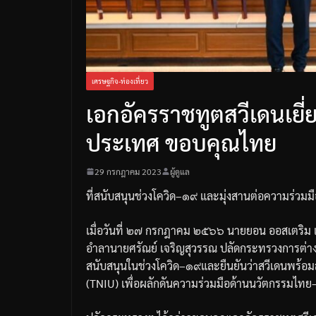
เศรษฐกิจ-ท่องเที่ยว
เอกอัครราชทูตสวีเดนเย
ประเทศ ขอบคุณไทย
29 กรกฎาคม 2023
ผู้ดูแล
ที่สนับสนุนช่วงโควิด
–
๑๙
และมุ่งสานต่อความร่วมม
เมื่อวันที่
๒๗
กรกฎาคม
๒๕๖๖
นายยอน
ออสเตริม
อำลานายศรัณย์
เจริญสุวรรณ
ปลัดกระทรวงการต่า
สนับสนุนในช่วงโควิด
–
๑๙
และยืนยันว่าสวีเดนพร้อม
(TNIU)
เพื่อผลักดันความร่วมมือด้านนวัตกรรมไทย