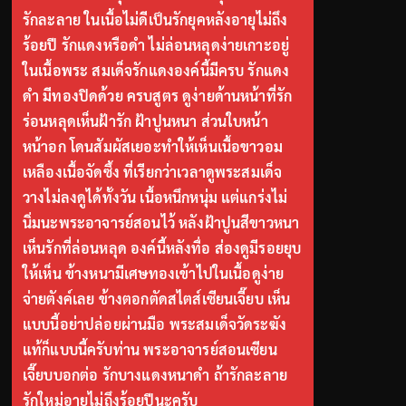
รักละลาย ในเนื้อไม่ดีเป็นรักยุคหลังอายุไม่ถึง
ร้อยปี รักแดงหรือดำ ไม่ล่อนหลุดง่ายเกาะอยู่
ในเนื้อพระ สมเด็จรักแดงองค์นี้มีครบ รักแดง
ดำ มีทองปิดด้วย ครบสูตร ดูง่ายด้านหน้าที่รัก
ร่อนหลุดเห็นฝ้ารัก ฝ้าปูนหนา ส่วนใบหน้า
หน้าอก โดนสัมผัสเยอะทำให้เห็นเนื้อขาวอม
เหลืองเนื้อจัดซึ้ง ที่เรียกว่าเวลาดูพระสมเด็จ
วางไม่ลงดูได้ทั้งวัน เนื้อหนึกหนุ่ม แต่แกร่งไม่
นิ่มนะพระอาจารย์สอนไว้ หลังฝ้าปูนสีขาวหนา
เห็นรักที่ล่อนหลุด องค์นี้หลังทื่อ ส่องดูมีรอยยุบ
ให้เห็น ข้างหนามีเศษทองเข้าไปในเนื้อดูง่าย
จ่ายตังค์เลย ข้างตอกตัดสไตส์เซียนเจี๊ยบ เห็น
แบบนี้อย่าปล่อยผ่านมือ พระสมเด็จวัดระฆัง
แท้ก็แบบนี้ครับท่าน พระอาจารย์สอนเซียน
เจี๊ยบบอกต่อ รักบางแดงหนาดำ ถ้ารักละลาย
รักใหม่อายุไม่ถึงร้อยปีนะครับ