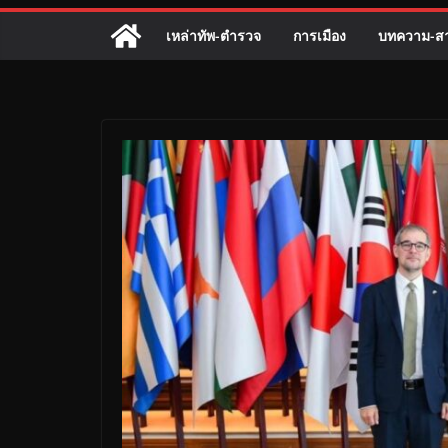
เหล่าทัพ-ตำรวจ
การเมือง
บทความ-สา