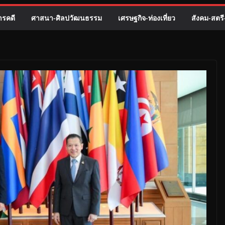
รคดี
ศาสนา-ศิลปวัฒนธรรม
เศรษฐกิจ-ท่องเที่ยว
สังคม-สตร