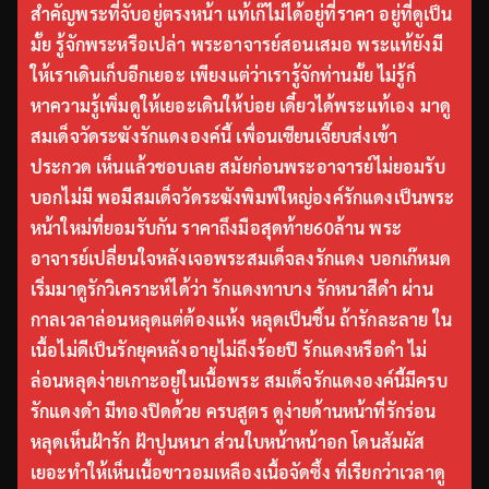
สำคัญพระที่จับอยู่ตรงหน้า แท้เก๊ไม่ได้อยู่ที่ราคา อยู่ที่ดูเป็น
มั้ย รู้จักพระหรือเปล่า พระอาจารย์สอนเสมอ พระแท้ยังมี
ให้เราเดินเก็บอีกเยอะ เพียงแต่ว่าเรารู้จักท่านมั้ย ไม่รู้ก็
หาความรู้เพิ่มดูให้เยอะเดินให้บ่อย เดี๋ยวได้พระแท้เอง มาดู
สมเด็จวัดระฆังรักแดงองค์นี้ เพื่อนเซียนเจี๊ยบส่งเข้า
ประกวด เห็นแล้วชอบเลย สมัยก่อนพระอาจารย์ไม่ยอมรับ
บอกไม่มี พอมีสมเด็จวัดระฆังพิมพ์ใหญ่องค์รักแดงเป็นพระ
หน้าใหม่ที่ยอมรับกัน ราคาถึงมือสุดท้าย60ล้าน พระ
อาจารย์เปลี่ยนใจหลังเจอพระสมเด็จลงรักแดง บอกเก๊หมด
เริ่มมาดูรักวิเคราะห์ได้ว่า รักแดงทาบาง รักหนาสีดำ ผ่าน
กาลเวลาล่อนหลุดแต่ต้องแห้ง หลุดเป็นชิ้น ถ้ารักละลาย ใน
เนื้อไม่ดีเป็นรักยุคหลังอายุไม่ถึงร้อยปี รักแดงหรือดำ ไม่
ล่อนหลุดง่ายเกาะอยู่ในเนื้อพระ สมเด็จรักแดงองค์นี้มีครบ
รักแดงดำ มีทองปิดด้วย ครบสูตร ดูง่ายด้านหน้าที่รักร่อน
หลุดเห็นฝ้ารัก ฝ้าปูนหนา ส่วนใบหน้าหน้าอก โดนสัมผัส
เยอะทำให้เห็นเนื้อขาวอมเหลืองเนื้อจัดซึ้ง ที่เรียกว่าเวลาดู