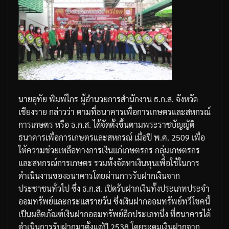
นายอุทัย
พิมพ์ไกร
ผู้อำนวยการสำนักงาน
ธ
.
ก
.
ส
.
จังหวัด
เชียงราย
กล่าวว่า
ตามที่ธนาคารเพื่อการเกษตรและสหกรณ์
การเกษตร
หรือ
ธ
.
ก
.
ส
.
ได้จัดตั้งขึ้นตามพระราชบัญญัติ
ธนาคารเพื่อการเกษตรและสหกรณ์
เมื่อปี
พ
.
ศ
. 2509
เพื่อ
ให้ความช่วยเหลือทางการเงินแก่เกษตรกร
กลุ่มเกษตรกร
และสหกรณ์การเกษตร
รวมทั้งจัดหาเงินทุนเพื่อใช้ในการ
ดำเนินงานของธนาคารโดยผ่านการรับฝากเงินจาก
ประชาชนทั่วไป
ซึ่ง
ธ
.
ก
.
ส
.
เปิดรับฝากเงินทั้งประเภทประจำ
ออมทรัพย์
และกระแสรายวัน
ซึ่งเงินฝากออมทรัพย์ทวีโชคนี้
เป็นผลิตภัณฑ์เงินฝากออมทรัพย์อีกประเภทนึ่ง
ที่ธนาคารได้
ดำเนินการรับฝากมาตั้งแต่ปี
2538
โดยระดมเงินฝากจาก