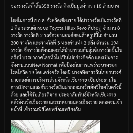
ของรางวัลทั้งสิ้น
358
รางวัล
คิดเป็นมูลค่ากว่า
18
ล้านบาท
โดยในการนี้
ธ
.
ก
.
ส
.
จังหวัดเชียงราย
ได้นำรางวัลเป็นรางวัลที่
1
คือ
รถยนต์กระบะ
Toyota Hilux Revo
สี่ประตู
จำนวน
8
รางวัล
รางวัลที่
2
รถจักรยานยนต์ฮอนด้าสกูปปี้ไอ
จำนวน
200
รางวัล
และรางวัลที่
3
ทองคำแท่ง
2
สลึง
จำนวน
194
รางวัล
ซึ่งรางวัลทั้งหมดจะได้นำมารวมกันสุ่มจับรางวัลขึ้นใน
ครั้งนี้
บรรยากาศโดยทั่วไปเป็นไปอย่างคึกคัก
และเป็นการ
จัดงานแบบ
New Normal
เพื่อป้องกันการแพร่ระบาดของ
โรคโควิด
19
โดยเคร่งครัด
โดยมี
นางอทิตาธร
วันไชยธนวงศ์
นายกองค์การบริหารส่วนจังหวัดเชียงราย
เป็นประธานใน
การเปิดงานและจับรางวัลเงินฝากออมทรัพย์ทวีโชคในครั้งนี้
ด้วย
และได้รับเกียรติจาก
ประชาสัมพันธ์จังหวัดเชียงราย
คลังจังหวัดเชียงราย
และเทศบาลนครเชียงราย
ตลอดจนเจ้า
หน้าที่
เข้าร่วมพิธีโดยพร้อมเพรียงกัน