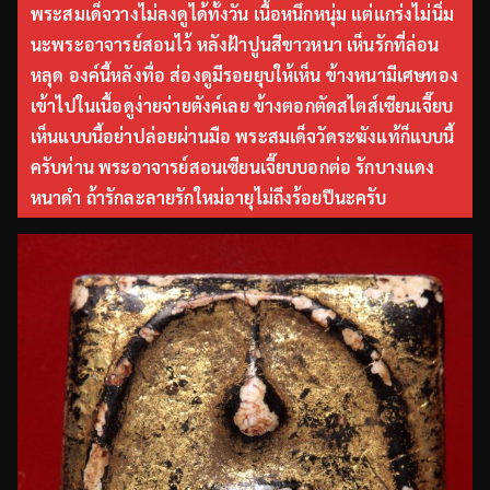
พระสมเด็จวางไม่ลงดูได้ทั้งวัน เนื้อหนึกหนุ่ม แต่แกร่งไม่นิ่ม
นะพระอาจารย์สอนไว้ หลังฝ้าปูนสีขาวหนา เห็นรักที่ล่อน
หลุด องค์นี้หลังทื่อ ส่องดูมีรอยยุบให้เห็น ข้างหนามีเศษทอง
เข้าไปในเนื้อดูง่ายจ่ายตังค์เลย ข้างตอกตัดสไตส์เซียนเจี๊ยบ
เห็นแบบนี้อย่าปล่อยผ่านมือ พระสมเด็จวัดระฆังแท้ก็แบบนี้
ครับท่าน พระอาจารย์สอนเซียนเจี๊ยบบอกต่อ รักบางแดง
หนาดำ ถ้ารักละลายรักใหม่อายุไม่ถึงร้อยปีนะครับ