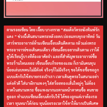
ตามรอยเซียน โดย เจี๊ยบ บางกรวย “สมเด็จวัดระฆังพิมพ์รัก
แดง ” ช่วงนี้เดินสนามพระหลังอตก.บ่อยแทบทุกอาทิตย์ วัน
เสาร์พระอาจารย์ห้ามเซียนเจี๊ยบเดินติดตาม กลัวแย่งพระ
พระอาจารย์ขอเดินคนเดียว เซียนเจี๊ยบอยากเดินตาม เราได้
ดูได้เรียนรู้บางทีต้องอาศัยจำ และที่สำคัญพระอาจารย์ซื้อ
พระร้านไหนเยอะ เซียนเจี๊ยบก็รอของแถม ก็เรามันคนทุน
น้อยเล่นบทคนไม่มีตังค์ จริงๆก็ไม่มีจริงๆ ขอได้ขอซื้อขอถูก
แบบเด็กรับใช้สบายกระเป๋าเรา เวลาเดินดูพระในสนามอย่า
แต่งตัวดี ใส่นาฬิกาแพงๆ ใส่สร้อยทองเส้นใหญ่ๆ ไม่ต้อง
อวดในสนามพระ ซื้อแพงมากนะตามหน้าตาคนซื้อ คนขาย
ดูออก ทำแบบเซียนเจี๊ยบเด็กรับใช้ ได้ของถูกแต่เราต้องรอ
เวลา ทุนหนาได้ก่อน ทุนน้อยรอเวลาใช้ตาให้มากเป็นพิเศษ