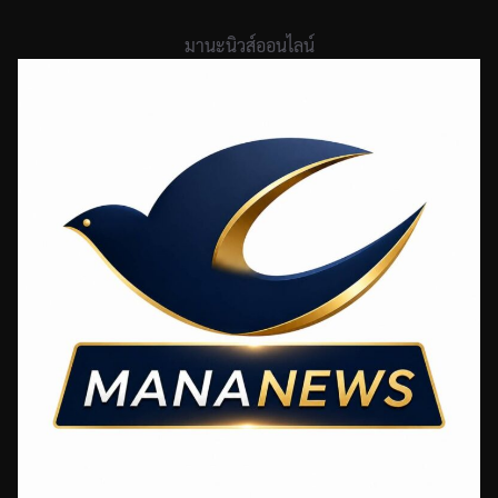
Skip
to
มานะนิวส์ออนไลน์
content