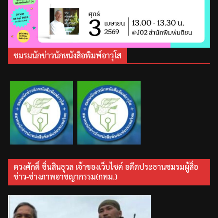
ชมรมนักข่าวนักหนังสือพิมพ์อาวุโส
ตวงศักดิ์ ชื่นสินธุวล เจ้าของเว็บไซค์ อดีตประธานชมรมผู้สื่อ
ข่าว-ช่างภาพอาชญากรรม(กทม.)