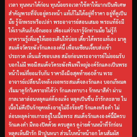
เวลา ทุนหนาได้ก่อน ทุนน้อยรอเวลาใช้ตาให้มากเป็นพิเศษ
สำคัญพระที่จับอยู่ตรงหน้า แท้เก๊ไม่ได้อยู่ที่ราคา อยู่ที่ดูเป็น
มั้ย รู้จักพระหรือเปล่า พระอาจารย์สอนเสมอ พระแท้ยังมี
ให้เราเดินเก็บอีกเยอะ เพียงแต่ว่าเรารู้จักท่านมั้ย ไม่รู้ก็
หาความรู้เพิ่มดูให้เยอะเดินให้บ่อย เดี๋ยวได้พระแท้เอง มาดู
สมเด็จวัดระฆังรักแดงองค์นี้ เพื่อนเซียนเจี๊ยบส่งเข้า
ประกวด เห็นแล้วชอบเลย สมัยก่อนพระอาจารย์ไม่ยอมรับ
บอกไม่มี พอมีสมเด็จวัดระฆังพิมพ์ใหญ่องค์รักแดงเป็นพระ
หน้าใหม่ที่ยอมรับกัน ราคาถึงมือสุดท้าย60ล้าน พระ
อาจารย์เปลี่ยนใจหลังเจอพระสมเด็จลงรักแดง บอกเก๊หมด
เริ่มมาดูรักวิเคราะห์ได้ว่า รักแดงทาบาง รักหนาสีดำ ผ่าน
กาลเวลาล่อนหลุดแต่ต้องแห้ง หลุดเป็นชิ้น ถ้ารักละลาย ใน
เนื้อไม่ดีเป็นรักยุคหลังอายุไม่ถึงร้อยปี รักแดงหรือดำ ไม่
ล่อนหลุดง่ายเกาะอยู่ในเนื้อพระ สมเด็จรักแดงองค์นี้มีครบ
รักแดงดำ มีทองปิดด้วย ครบสูตร ดูง่ายด้านหน้าที่รักร่อน
หลุดเห็นฝ้ารัก ฝ้าปูนหนา ส่วนใบหน้าหน้าอก โดนสัมผัส