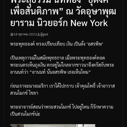
เพื่อสันติภาพ” ณ วัดอุษาพุฒ
ยาราม นิวยอร์ก New York
18 ตุลาคม 2023
ผู้ดูแล
พระพุทธองค์
ทรงเปรียบเทียบ
เงิน
เป็นดั่ง
‘
อสรพิษ
’
เป็นเหตุการณ์ในสมัยพุทธกาล
เมื่อพระพุทธองค์ทอด
พระเนตรเห็นถุงเงิน
ตกอยู่ไม่ไกลจากชาวนาจึงตรัสกับพระ
อานนท์ว่า
“
อานนท์
นั่นอสรพิษ
เธอเห็นไหม
”
ก่อนเราจะมาอเมริกา
เราได้ไปกราบ
เจ้าคุณโพธิ์
เจ้าอาวาส
สวนโมกข์
ไชยา
พระอาจารย์สอนว่า
พระสวนโมกข์
ไปอยู่ไหน
ก็รักษาความ
เป็นสวนโมกข์น่ะ