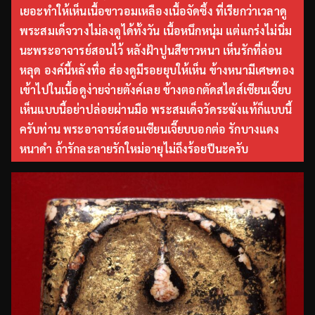
เยอะทำให้เห็นเนื้อขาวอมเหลืองเนื้อจัดซึ้ง ที่เรียกว่าเวลาดู
พระสมเด็จวางไม่ลงดูได้ทั้งวัน เนื้อหนึกหนุ่ม แต่แกร่งไม่นิ่ม
นะพระอาจารย์สอนไว้ หลังฝ้าปูนสีขาวหนา เห็นรักที่ล่อน
หลุด องค์นี้หลังทื่อ ส่องดูมีรอยยุบให้เห็น ข้างหนามีเศษทอง
เข้าไปในเนื้อดูง่ายจ่ายตังค์เลย ข้างตอกตัดสไตส์เซียนเจี๊ยบ
เห็นแบบนี้อย่าปล่อยผ่านมือ พระสมเด็จวัดระฆังแท้ก็แบบนี้
ครับท่าน พระอาจารย์สอนเซียนเจี๊ยบบอกต่อ รักบางแดง
หนาดำ ถ้ารักละลายรักใหม่อายุไม่ถึงร้อยปีนะครับ