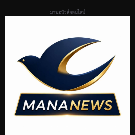
Skip
to
มานะนิวส์ออนไลน์
content