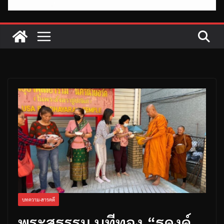
บทความ-สารคดี
พระสุธรรม นทีทอง “ธุดงค์