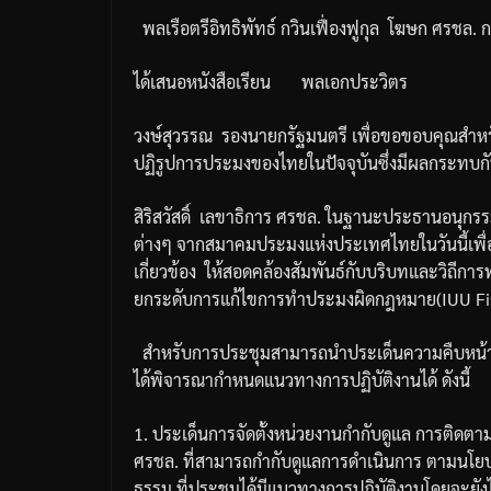
พลเรือตรีอิทธิพัทธ์
กวินเฟื่องฟูกุล
โฆษก
ศรชล
.
ก
ได้เสนอหนังสือเรียน
พลเอกประวิตร
วงษ์สุวรรณ
รองนายกรัฐมนตรี
เพื่อขอขอบคุณสำหร
ปฏิรูปการประมงของไทยในปัจจุบันซึ่งมีผลกระทบก
สิริสวัสดิ์
เลขาธิการ
ศรชล
.
ในฐานะประธานอนุกรรม
ต่างๆ
จากสมาคมประมงแห่งประเทศไทยในวันนี้เพื่
เกี่ยวข้อง
ให้สอดคล้องสัมพันธ์กับบริบทและวิถี
ยกระดับการแก้ไขการทำประมงผิดกฎหมาย
(IUU F
สำหรับการประชุมสามารถนำประเด็นความคืบหน้า
ได้พิจารณากำหนดแนวทางการปฏิบัติงานได้
ดังนี้
1.
ประเด็นการจัดตั้งหน่วยงานกำกับดูแล
การติดตา
ศรชล
.
ที่สามารถกำกับดูแลการดำเนินการ
ตามนโยบ
ธรรม
ที่ประชุมได้มีแนวทางการปฏิบัติงานโดยจะยังไ