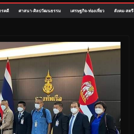
รคดี
ศาสนา-ศิลปวัฒนธรรม
เศรษฐกิจ-ท่องเที่ยว
สังคม-สตร