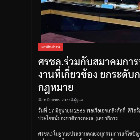
เหล่าทัพ-ตำรวจ
ศรชล.ร่วมกับสมาคมการ
งานที่เกี่ยวข้อง ยกระด
กฎหมาย
18 มิถุนายน 2022
ผู้ดูแล
วันที่
17
มิถุนายน
2565
พลเรือเอกเถลิงศักดิ์
ศิริส
ประโยชน์ของชาติทางทะเล
(
เลขาธิการ
ศรชล
.)
ในฐานะประธานคณะอนุกรรมการแก้ไขปั