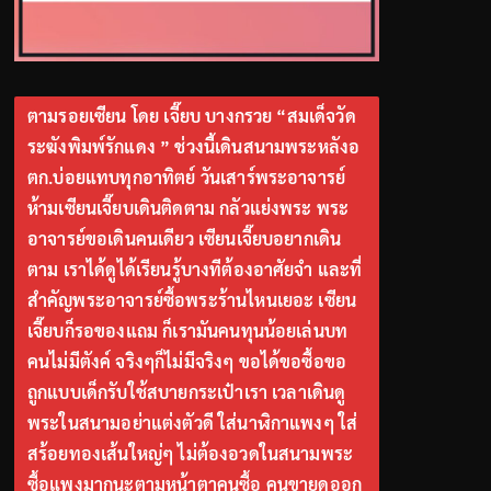
ตามรอยเซียน โดย เจี๊ยบ บางกรวย “สมเด็จวัด
ระฆังพิมพ์รักแดง ” ช่วงนี้เดินสนามพระหลังอ
ตก.บ่อยแทบทุกอาทิตย์ วันเสาร์พระอาจารย์
ห้ามเซียนเจี๊ยบเดินติดตาม กลัวแย่งพระ พระ
อาจารย์ขอเดินคนเดียว เซียนเจี๊ยบอยากเดิน
ตาม เราได้ดูได้เรียนรู้บางทีต้องอาศัยจำ และที่
สำคัญพระอาจารย์ซื้อพระร้านไหนเยอะ เซียน
เจี๊ยบก็รอของแถม ก็เรามันคนทุนน้อยเล่นบท
คนไม่มีตังค์ จริงๆก็ไม่มีจริงๆ ขอได้ขอซื้อขอ
ถูกแบบเด็กรับใช้สบายกระเป๋าเรา เวลาเดินดู
พระในสนามอย่าแต่งตัวดี ใส่นาฬิกาแพงๆ ใส่
สร้อยทองเส้นใหญ่ๆ ไม่ต้องอวดในสนามพระ
ซื้อแพงมากนะตามหน้าตาคนซื้อ คนขายดูออก