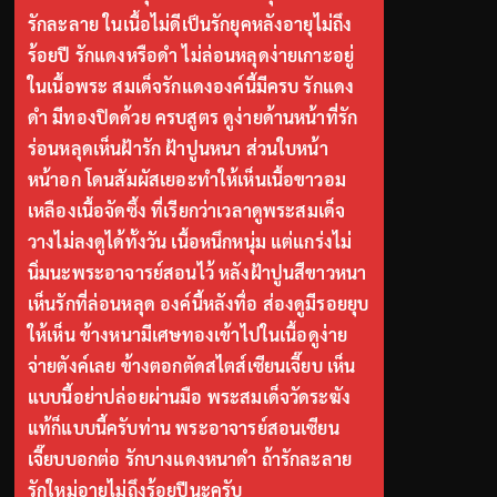
รักละลาย ในเนื้อไม่ดีเป็นรักยุคหลังอายุไม่ถึง
ร้อยปี รักแดงหรือดำ ไม่ล่อนหลุดง่ายเกาะอยู่
ในเนื้อพระ สมเด็จรักแดงองค์นี้มีครบ รักแดง
ดำ มีทองปิดด้วย ครบสูตร ดูง่ายด้านหน้าที่รัก
ร่อนหลุดเห็นฝ้ารัก ฝ้าปูนหนา ส่วนใบหน้า
หน้าอก โดนสัมผัสเยอะทำให้เห็นเนื้อขาวอม
เหลืองเนื้อจัดซึ้ง ที่เรียกว่าเวลาดูพระสมเด็จ
วางไม่ลงดูได้ทั้งวัน เนื้อหนึกหนุ่ม แต่แกร่งไม่
นิ่มนะพระอาจารย์สอนไว้ หลังฝ้าปูนสีขาวหนา
เห็นรักที่ล่อนหลุด องค์นี้หลังทื่อ ส่องดูมีรอยยุบ
ให้เห็น ข้างหนามีเศษทองเข้าไปในเนื้อดูง่าย
จ่ายตังค์เลย ข้างตอกตัดสไตส์เซียนเจี๊ยบ เห็น
แบบนี้อย่าปล่อยผ่านมือ พระสมเด็จวัดระฆัง
แท้ก็แบบนี้ครับท่าน พระอาจารย์สอนเซียน
เจี๊ยบบอกต่อ รักบางแดงหนาดำ ถ้ารักละลาย
รักใหม่อายุไม่ถึงร้อยปีนะครับ