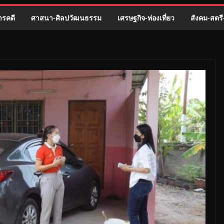
รคดี
ศาสนา-ศิลปวัฒนธรรม
เศรษฐกิจ-ท่องเที่ยว
สังคม-สตร