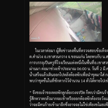
ในเวลาต่อมา
ผู้สื่อข่าวลงพื้นที่ตรวจสอบข้อเท็จ
ต
.
คำม่วง
อ
.
เขาสวนกวาง
จ
.
ขอนแก่น
โดยพบกับ
น
.
ส
การบรรจุเป็นครูที่โรงเรียนแห่งหนึ่งในพื้นที่
อ
.
เขาสว
ผ่านมา
ต่อมาช่วงเช้าประมาณ
06:00
น
.
วันที่
2
มี
.
น้ำเสร็จแล้วเดินออกไปหลังห้องพักเพื่อนำชุดมาใส่
ก
พบว่าชุดชั้นในที่ซักตากไว้จำนวน
14
ตัวได้หายไปเช
”
จึงขอเจ้าของหอพักดูกล้องวงจรปิด
ก็พบว่ามีคนร้
รู้สึกหวาดกลัวมากจะเข้าหรือออกห้องพักต้องระวัง
ว่าจะมีคนร้ายเข้ามาอีกซึ่งอาจจะไม่ใช่เพียงขโมยเพ