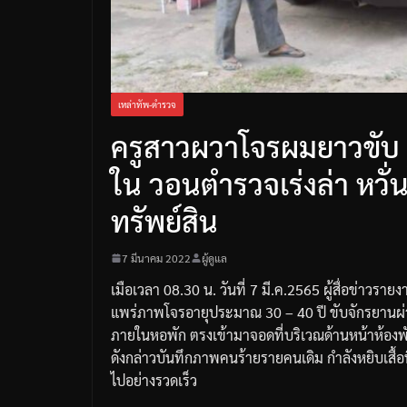
เหล่าทัพ-ตำรวจ
ครูสาวผวาโจรผมยาวขับ จ
ใน วอนตำรวจเร่งล่า หวั่
ทรัพย์สิน
7 มีนาคม 2022
ผู้ดูแล
เมือเวลา
08.30
น
.
วันที่
7
มี
.
ค
.2565
ผู้สื่อข่าวราย
แพร่ภาพโจรอายุประมาณ
30 – 40
ปี
ขับจักรยานผ่
ภายในหอพัก
ตรงเข้ามาจอดที่บริเวณด้านหน้าห้องพัก
ดังกล่าวบันทึกภาพคนร้ายรายคนเดิม
กำลังหยิบเสื้
ไปอย่างรวดเร็ว