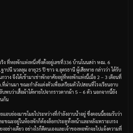
จริง
ที่หอพักแห่งหนึ่งซึ่งตั้งอยู่เลขที่
336
บ้านโนนสง่า
หงม
. 6
.
ฐาปนี
นวลลุม
อายุ
25
ปี
ชาว
จ
.
อุดรธานี
ผู้เสียหาย
กล่าวว่า
ได้รับ
นกวาง
จึงได้เข้ามาเช่าพักอาศัยอยู่ที่หอพักแห่งนี้เมื่อ
2 – 3
เดือนที่
ค
.
ที่ผ่านมา
ขณะกำลังแต่งตัวเพื่อเตรียมตัวไปสอนที่โรงเรียน
อาบ
ลับพบว่าเสื้อผ้าได้หายไปจากราวตากผ้า
5 – 6
ตัว
นอกจากนี้ยัง
่นกัน
ายแอบย่องมาขโมยไประหว่างที่กำลังอาบน้ำอยู่
ซึ่งตอนนี้ยอมรับว่า
และขณะอยู่ในห้องพักก็ต้องล็อกประตูทั้งหน้าและหลังเพราะเกรง
ียงอย่างเดียว
อย่างไรก็ดีตนเองและเจ้าของหอพักจะไปแจ้งความที่