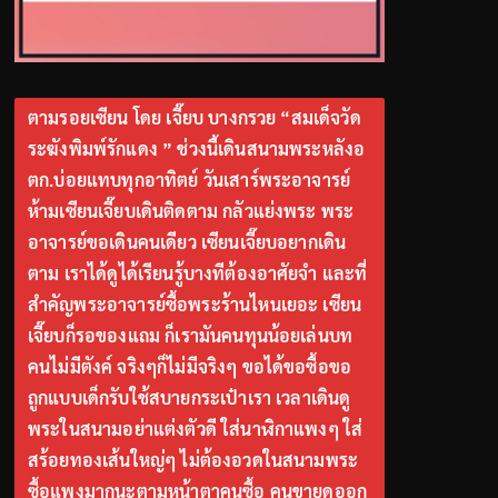
ตามรอยเซียน โดย เจี๊ยบ บางกรวย “สมเด็จวัด
ระฆังพิมพ์รักแดง ” ช่วงนี้เดินสนามพระหลังอ
ตก.บ่อยแทบทุกอาทิตย์ วันเสาร์พระอาจารย์
ห้ามเซียนเจี๊ยบเดินติดตาม กลัวแย่งพระ พระ
อาจารย์ขอเดินคนเดียว เซียนเจี๊ยบอยากเดิน
ตาม เราได้ดูได้เรียนรู้บางทีต้องอาศัยจำ และที่
สำคัญพระอาจารย์ซื้อพระร้านไหนเยอะ เซียน
เจี๊ยบก็รอของแถม ก็เรามันคนทุนน้อยเล่นบท
คนไม่มีตังค์ จริงๆก็ไม่มีจริงๆ ขอได้ขอซื้อขอ
ถูกแบบเด็กรับใช้สบายกระเป๋าเรา เวลาเดินดู
พระในสนามอย่าแต่งตัวดี ใส่นาฬิกาแพงๆ ใส่
สร้อยทองเส้นใหญ่ๆ ไม่ต้องอวดในสนามพระ
ซื้อแพงมากนะตามหน้าตาคนซื้อ คนขายดูออก