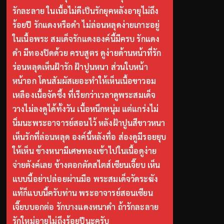
รักละลาย ในเนื้อไม่ดีเป็นรักยุคหลังอายุไม่ถึง
ร้อยปี รักแดงหรือดำ ไม่ล่อนหลุดง่ายเกาะอยู่
ในเนื้อพระ สมเด็จรักแดงองค์นี้มีครบ รักแดง
ดำ มีทองปิดด้วย ครบสูตร ดูง่ายด้านหน้าที่รัก
ร่อนหลุดเห็นฝ้ารัก ฝ้าปูนหนา ส่วนใบหน้า
หน้าอก โดนสัมผัสเยอะทำให้เห็นเนื้อขาวอม
เหลืองเนื้อจัดซึ้ง ที่เรียกว่าเวลาดูพระสมเด็จ
วางไม่ลงดูได้ทั้งวัน เนื้อหนึกหนุ่ม แต่แกร่งไม่
นิ่มนะพระอาจารย์สอนไว้ หลังฝ้าปูนสีขาวหนา
เห็นรักที่ล่อนหลุด องค์นี้หลังทื่อ ส่องดูมีรอยยุบ
ให้เห็น ข้างหนามีเศษทองเข้าไปในเนื้อดูง่าย
จ่ายตังค์เลย ข้างตอกตัดสไตส์เซียนเจี๊ยบ เห็น
แบบนี้อย่าปล่อยผ่านมือ พระสมเด็จวัดระฆัง
แท้ก็แบบนี้ครับท่าน พระอาจารย์สอนเซียน
เจี๊ยบบอกต่อ รักบางแดงหนาดำ ถ้ารักละลาย
รักใหม่อายุไม่ถึงร้อยปีนะครับ