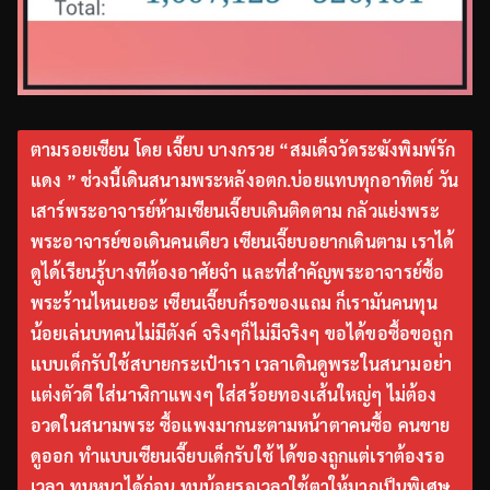
ตามรอยเซียน โดย เจี๊ยบ บางกรวย “สมเด็จวัดระฆังพิมพ์รัก
แดง ” ช่วงนี้เดินสนามพระหลังอตก.บ่อยแทบทุกอาทิตย์ วัน
เสาร์พระอาจารย์ห้ามเซียนเจี๊ยบเดินติดตาม กลัวแย่งพระ
พระอาจารย์ขอเดินคนเดียว เซียนเจี๊ยบอยากเดินตาม เราได้
ดูได้เรียนรู้บางทีต้องอาศัยจำ และที่สำคัญพระอาจารย์ซื้อ
พระร้านไหนเยอะ เซียนเจี๊ยบก็รอของแถม ก็เรามันคนทุน
น้อยเล่นบทคนไม่มีตังค์ จริงๆก็ไม่มีจริงๆ ขอได้ขอซื้อขอถูก
แบบเด็กรับใช้สบายกระเป๋าเรา เวลาเดินดูพระในสนามอย่า
แต่งตัวดี ใส่นาฬิกาแพงๆ ใส่สร้อยทองเส้นใหญ่ๆ ไม่ต้อง
อวดในสนามพระ ซื้อแพงมากนะตามหน้าตาคนซื้อ คนขาย
ดูออก ทำแบบเซียนเจี๊ยบเด็กรับใช้ ได้ของถูกแต่เราต้องรอ
เวลา ทุนหนาได้ก่อน ทุนน้อยรอเวลาใช้ตาให้มากเป็นพิเศษ