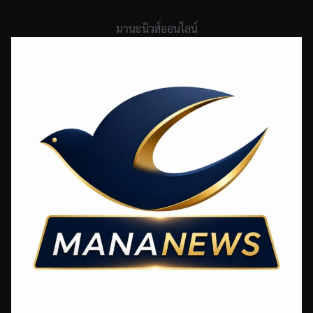
Skip
to
มานะนิวส์ออนไลน์
content