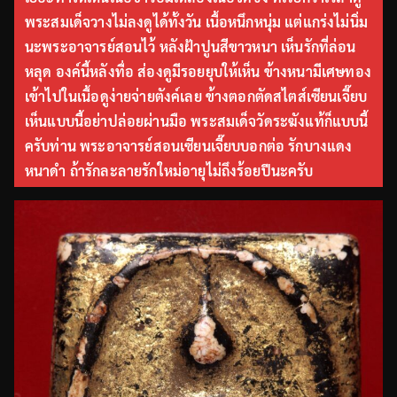
พระสมเด็จวางไม่ลงดูได้ทั้งวัน เนื้อหนึกหนุ่ม แต่แกร่งไม่นิ่ม
นะพระอาจารย์สอนไว้ หลังฝ้าปูนสีขาวหนา เห็นรักที่ล่อน
หลุด องค์นี้หลังทื่อ ส่องดูมีรอยยุบให้เห็น ข้างหนามีเศษทอง
เข้าไปในเนื้อดูง่ายจ่ายตังค์เลย ข้างตอกตัดสไตส์เซียนเจี๊ยบ
เห็นแบบนี้อย่าปล่อยผ่านมือ พระสมเด็จวัดระฆังแท้ก็แบบนี้
ครับท่าน พระอาจารย์สอนเซียนเจี๊ยบบอกต่อ รักบางแดง
หนาดำ ถ้ารักละลายรักใหม่อายุไม่ถึงร้อยปีนะครับ