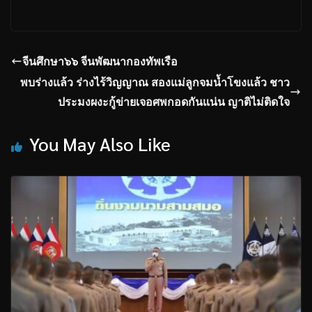
จีนศึกษา๖๖ จีนพัฒนากองทัพเรือ
พบร่างแล้ว ร่างไร้วิญญาณ สองแม่ลูกจมน้ำโขงแล้ว ชาว
ประมงผงะกู้ข่ายเจอศพกอดกันแน่น ญาติไม่ติดใจ
You May Also Like