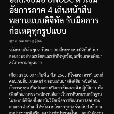
อัยการภาค 4 เดินหน้าสืบ
พยานแบบดิจิทัล รับมือการ
ก่อเหตุทุกรูปแบบ
2 มีนาคม 2022
ผู้ดูแล
หลังพบคดีต่างๆกว่าร้อยละ
90
มีพยานแบบดิจิทัลที่ต้อง
สอบสวนอย่างละเอียดและเข้าถึงทุกข้อมูลเพื่อเอาคนผิดมา
ลงโทษตามกฎหมาย
เมื่อเวลา
10.00
น
.
วันที่
2
มี
.
ค
.2565
ที่โรงแรม
อวานี
แอนด์
คอนเวนชั่น
เซนเตอร์
จ
.
ขอนแก่น
นายสิงห์ชัย
ทนินซ้อน
อัยการสูงสุด
เป็นประธานเปิดการสัมมนาเชิงปฎิบัติการเพื่อ
เพิ่มศักยภาพของพนักงานอัยการในการสืบพยานหลักฐาน
ในระบบดิจิทัล
ซึ่งสถาบันวิจัยเพื่อการพัฒนาการสอบสวน
และการดำเนินคดี
สำนักงานอัยการสูงสุด
ร่วมกับสำนักงาน
สหประชาชาติ
หรือ
UN
ประจำประเทศไทย
และ
สำนักงาน