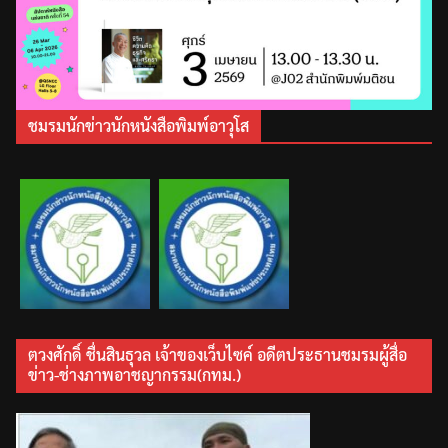
ชมรมนักข่าวนักหนังสือพิมพ์อาวุโส
ตวงศักดิ์ ชื่นสินธุวล เจ้าของเว็บไซค์ อดีตประธานชมรมผู้สื่อ
ข่าว-ช่างภาพอาชญากรรม(กทม.)