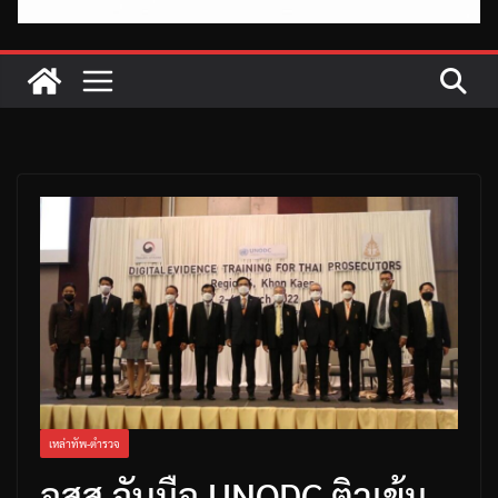
เหล่าทัพ-ตำรวจ
อสส.จับมือ UNODC ติวเข้ม