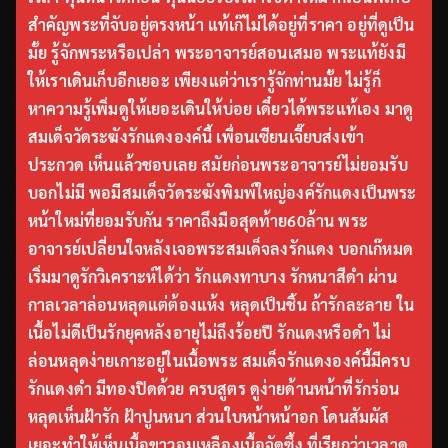
สำคัญพระที่จับอยู่ตรงหน้า แท้เก๊ไม่ได้อยู่ที่ราคา อยู่ที่ดูเป็น
มั้ย รู้จักพระหรือเปล่า พระอาจารย์สอนเสมอ พระแท้ยังมี
ให้เราเดินเก็บอีกเยอะ เพียงแต่ว่าเรารู้จักท่านมั้ย ไม่รู้ก็
หาความรู้เพิ่มดูให้เยอะเดินให้บ่อย เดี๋ยวได้พระแท้เอง มาดู
สมเด็จวัดระฆังรักแดงองค์นี้ เพื่อนเซียนเจี๊ยบส่งเข้า
ประกวด เห็นแล้วชอบเลย สมัยก่อนพระอาจารย์ไม่ยอมรับ
บอกไม่มี พอมีสมเด็จวัดระฆังพิมพ์ใหญ่องค์รักแดงเป็นพระ
หน้าใหม่ที่ยอมรับกัน ราคาถึงมือสุดท้าย60ล้าน พระ
อาจารย์เปลี่ยนใจหลังเจอพระสมเด็จลงรักแดง บอกเก๊หมด
เริ่มมาดูรักวิเคราะห์ได้ว่า รักแดงทาบาง รักหนาสีดำ ผ่าน
กาลเวลาล่อนหลุดแต่ต้องแห้ง หลุดเป็นชิ้น ถ้ารักละลาย ใน
เนื้อไม่ดีเป็นรักยุคหลังอายุไม่ถึงร้อยปี รักแดงหรือดำ ไม่
ล่อนหลุดง่ายเกาะอยู่ในเนื้อพระ สมเด็จรักแดงองค์นี้มีครบ
รักแดงดำ มีทองปิดด้วย ครบสูตร ดูง่ายด้านหน้าที่รักร่อน
หลุดเห็นฝ้ารัก ฝ้าปูนหนา ส่วนใบหน้าหน้าอก โดนสัมผัส
เยอะทำให้เห็นเนื้อขาวอมเหลืองเนื้อจัดซึ้ง ที่เรียกว่าเวลาดู