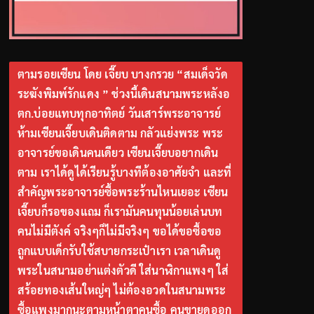
ตามรอยเซียน โดย เจี๊ยบ บางกรวย “สมเด็จวัด
ระฆังพิมพ์รักแดง ” ช่วงนี้เดินสนามพระหลังอ
ตก.บ่อยแทบทุกอาทิตย์ วันเสาร์พระอาจารย์
ห้ามเซียนเจี๊ยบเดินติดตาม กลัวแย่งพระ พระ
อาจารย์ขอเดินคนเดียว เซียนเจี๊ยบอยากเดิน
ตาม เราได้ดูได้เรียนรู้บางทีต้องอาศัยจำ และที่
สำคัญพระอาจารย์ซื้อพระร้านไหนเยอะ เซียน
เจี๊ยบก็รอของแถม ก็เรามันคนทุนน้อยเล่นบท
คนไม่มีตังค์ จริงๆก็ไม่มีจริงๆ ขอได้ขอซื้อขอ
ถูกแบบเด็กรับใช้สบายกระเป๋าเรา เวลาเดินดู
พระในสนามอย่าแต่งตัวดี ใส่นาฬิกาแพงๆ ใส่
สร้อยทองเส้นใหญ่ๆ ไม่ต้องอวดในสนามพระ
ซื้อแพงมากนะตามหน้าตาคนซื้อ คนขายดูออก