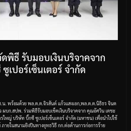
ัดพิธี รับมอบเงินบริจาคจาก
ี ซูเปอร์เซ็นเตอร์ จำกัด
ช
.
น
.
พร้อมด้วย
พล
.
ต
.
ต
.
จิรสันต์
แก้วแสงเอก
,
พล
.
ต
.
ต
.
นิธิธร
จินต
ว
ผบก
.
สปพ
.
ร่วมพิธีรับมอบเช็คเงินบริจาคจาก
คุณอัศวิน
เตชะ
ารใหญ่
บริษัท
บิ๊กซี
ซูเปอร์เซ็นเตอร์
จำกัด
(
มหาชน
)
เพื่อนำไปใช้
์
ภายในสนามยิงปืนทางยุทธวิธี
กก
.
ต่อต้านการก่อการร้าย