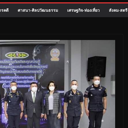
รคดี
ศาสนา-ศิลปวัฒนธรรม
เศรษฐกิจ-ท่องเที่ยว
สังคม-สตร