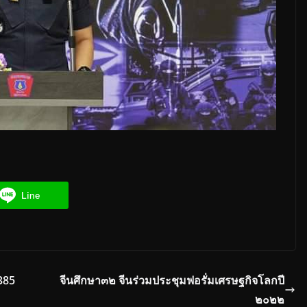
Line
 385
จีนศึกษา๓๒ จีนร่วมประชุมฟอรั่มเศรษฐกิจโลกปี
๒๐๒๒