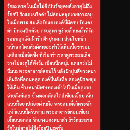
รักละลาย ในเนื้อไม่ดีเป็นรักยุคหลังอายุไม่ถึง
ร้อยปี รักแดงหรือดำ ไม่ล่อนหลุดง่ายเกาะอยู่
ในเนื้อพระ สมเด็จรักแดงองค์นี้มีครบ รักแดง
ดำ มีทองปิดด้วย ครบสูตร ดูง่ายด้านหน้าที่รัก
ร่อนหลุดเห็นฝ้ารัก ฝ้าปูนหนา ส่วนใบหน้า
หน้าอก โดนสัมผัสเยอะทำให้เห็นเนื้อขาวอม
เหลืองเนื้อจัดซึ้ง ที่เรียกว่าเวลาดูพระสมเด็จ
วางไม่ลงดูได้ทั้งวัน เนื้อหนึกหนุ่ม แต่แกร่งไม่
นิ่มนะพระอาจารย์สอนไว้ หลังฝ้าปูนสีขาวหนา
เห็นรักที่ล่อนหลุด องค์นี้หลังทื่อ ส่องดูมีรอยยุบ
ให้เห็น ข้างหนามีเศษทองเข้าไปในเนื้อดูง่าย
จ่ายตังค์เลย ข้างตอกตัดสไตส์เซียนเจี๊ยบ เห็น
แบบนี้อย่าปล่อยผ่านมือ พระสมเด็จวัดระฆัง
แท้ก็แบบนี้ครับท่าน พระอาจารย์สอนเซียน
เจี๊ยบบอกต่อ รักบางแดงหนาดำ ถ้ารักละลาย
รักใหม่อายุไม่ถึงร้อยปีนะครับ