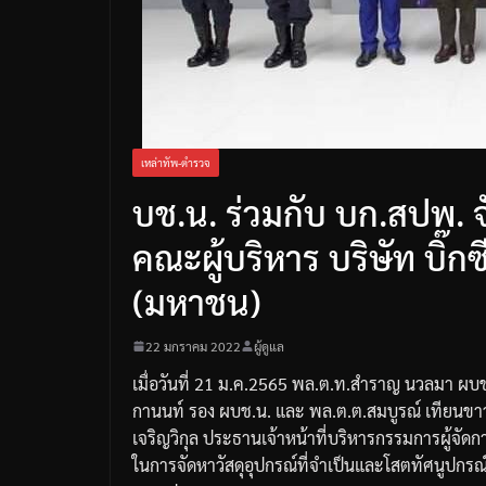
เหล่าทัพ-ตำรวจ
บช.น. ร่วมกับ บก.สปพ. จ
คณะผู้บริหาร บริษัท บิ๊กซ
(มหาชน)
22 มกราคม 2022
ผู้ดูแล
เมื่อวันที่
21
ม
.
ค
.2565
พล
.
ต
.
ท
.
สำราญ
นวลมา
ผบ
กานนท์
รอง
ผบช
.
น
.
และ
พล
.
ต
.
ต
.
สมบูรณ์
เทียนขา
เจริญวิกุล
ประธานเจ้าหน้าที่บริหารกรรมการผู้จัดก
ในการจัดหาวัสดุอุปกรณ์ที่จำเป็นและโสตทัศนูปกรณ