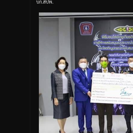
บก
.
สปพ
.