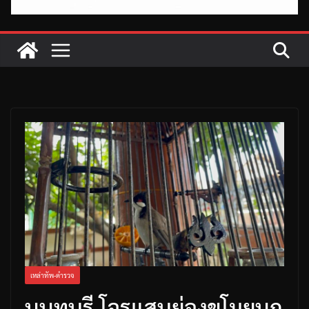
เหล่าทัพ-ตำรวจ
นนทบุรี โจรแสบย่องขโมยนก