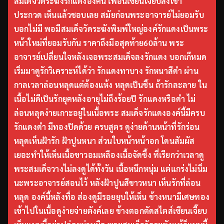
สมเด็จวัดระฆังรักแดงองค์นี้ เพื่อนเซียนเจี๊ยบส่งเข้า
ประกวด เห็นแล้วชอบเลย สมัยก่อนพระอาจารย์ไม่ยอมรับ
บอกไม่มี พอมีสมเด็จวัดระฆังพิมพ์ใหญ่องค์รักแดงเป็นพระ
หน้าใหม่ที่ยอมรับกัน ราคาถึงมือสุดท้าย60ล้าน พระ
อาจารย์เปลี่ยนใจหลังเจอพระสมเด็จลงรักแดง บอกเก๊หมด
เริ่มมาดูรักวิเคราะห์ได้ว่า รักแดงทาบาง รักหนาสีดำ ผ่าน
กาลเวลาล่อนหลุดแต่ต้องแห้ง หลุดเป็นชิ้น ถ้ารักละลาย ใน
เนื้อไม่ดีเป็นรักยุคหลังอายุไม่ถึงร้อยปี รักแดงหรือดำ ไม่
ล่อนหลุดง่ายเกาะอยู่ในเนื้อพระ สมเด็จรักแดงองค์นี้มีครบ
รักแดงดำ มีทองปิดด้วย ครบสูตร ดูง่ายด้านหน้าที่รักร่อน
หลุดเห็นฝ้ารัก ฝ้าปูนหนา ส่วนใบหน้าหน้าอก โดนสัมผัส
เยอะทำให้เห็นเนื้อขาวอมเหลืองเนื้อจัดซึ้ง ที่เรียกว่าเวลาดู
พระสมเด็จวางไม่ลงดูได้ทั้งวัน เนื้อหนึกหนุ่ม แต่แกร่งไม่นิ่ม
นะพระอาจารย์สอนไว้ หลังฝ้าปูนสีขาวหนา เห็นรักที่ล่อน
หลุด องค์นี้หลังทื่อ ส่องดูมีรอยยุบให้เห็น ข้างหนามีเศษทอง
เข้าไปในเนื้อดูง่ายจ่ายตังค์เลย ข้างตอกตัดสไตส์เซียนเจี๊ยบ