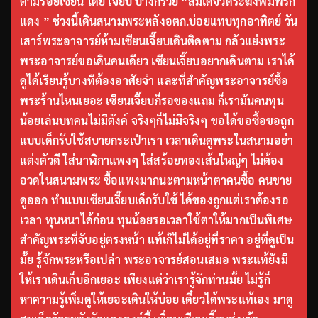
ตามรอยเซียน โดย เจี๊ยบ บางกรวย “สมเด็จวัดระฆังพิมพ์รัก
แดง ” ช่วงนี้เดินสนามพระหลังอตก.บ่อยแทบทุกอาทิตย์ วัน
เสาร์พระอาจารย์ห้ามเซียนเจี๊ยบเดินติดตาม กลัวแย่งพระ
พระอาจารย์ขอเดินคนเดียว เซียนเจี๊ยบอยากเดินตาม เราได้
ดูได้เรียนรู้บางทีต้องอาศัยจำ และที่สำคัญพระอาจารย์ซื้อ
พระร้านไหนเยอะ เซียนเจี๊ยบก็รอของแถม ก็เรามันคนทุน
น้อยเล่นบทคนไม่มีตังค์ จริงๆก็ไม่มีจริงๆ ขอได้ขอซื้อขอถูก
แบบเด็กรับใช้สบายกระเป๋าเรา เวลาเดินดูพระในสนามอย่า
แต่งตัวดี ใส่นาฬิกาแพงๆ ใส่สร้อยทองเส้นใหญ่ๆ ไม่ต้อง
อวดในสนามพระ ซื้อแพงมากนะตามหน้าตาคนซื้อ คนขาย
ดูออก ทำแบบเซียนเจี๊ยบเด็กรับใช้ ได้ของถูกแต่เราต้องรอ
เวลา ทุนหนาได้ก่อน ทุนน้อยรอเวลาใช้ตาให้มากเป็นพิเศษ
สำคัญพระที่จับอยู่ตรงหน้า แท้เก๊ไม่ได้อยู่ที่ราคา อยู่ที่ดูเป็น
มั้ย รู้จักพระหรือเปล่า พระอาจารย์สอนเสมอ พระแท้ยังมี
ให้เราเดินเก็บอีกเยอะ เพียงแต่ว่าเรารู้จักท่านมั้ย ไม่รู้ก็
หาความรู้เพิ่มดูให้เยอะเดินให้บ่อย เดี๋ยวได้พระแท้เอง มาดู