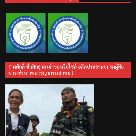
ตวงศักดิ์ ชื่นสินธุวล เจ้าของเว็บไซค์ อดีตประธานชมรมผู้สื่อ
ข่าว-ช่างภาพอาชญากรรม(กทม.)