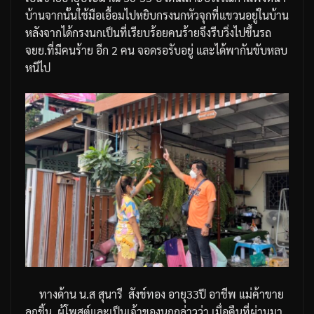
บ้าน
จากนั้นใช้มือเอื้อมไปหยิบกรงนกหัวจุกที่แขวนอยู่ในบ้าน
หลังจากได้กรงนกเป็นที่เรียบร้อยคนร้ายจึงรีบวิ่งไปขึ้นรถ
จยย
.
ที่มีคนร้าย
อีก
2
คน
จอดรอรับอยู่
และได้พากันขับหลบ
หนีไป
ทางด้าน
น
.
ส
สุนารี
สังข์ทอง
อายุ
33
ปี
อาชีพ
แม่ค้าขาย
ลูกชิ้น
ผู้โพสต์และเป็นเจ้าของนก
กล่าวว่า
เมื่อคืนที่ผ่านมา