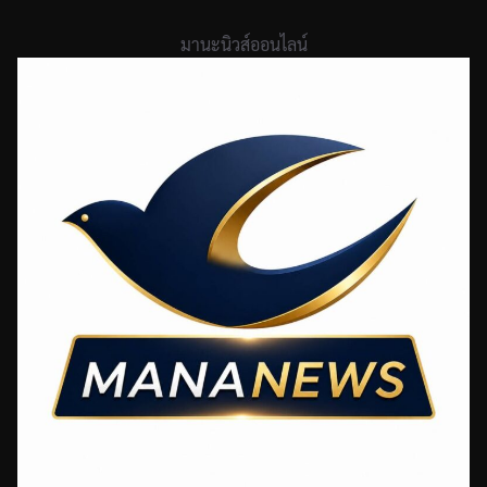
Skip
to
มานะนิวส์ออนไลน์
content