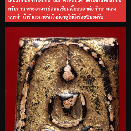
เห็นแบบนี้อย่าปล่อยผ่านมือ พระสมเด็จวัดระฆังแท้ก็แบบนี้
ครับท่าน พระอาจารย์สอนเซียนเจี๊ยบบอกต่อ รักบางแดง
หนาดำ ถ้ารักละลายรักใหม่อายุไม่ถึงร้อยปีนะครับ