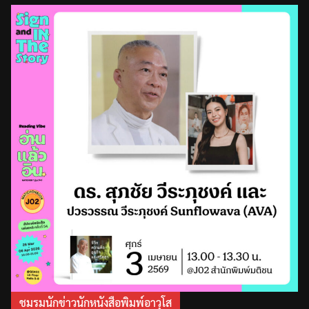
ชมรมนักข่าวนักหนังสือพิมพ์อาวุโส