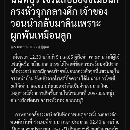
กรงหัวจุกกลางดึก เจ้าของ
วอนนำกลับมาคืนเพราะ
ผูกพันเหมือนลูก
5 มกราคม 2022
ผู้ดูแล
เมื่อเวลา
12.30
น
.
วันที่
5
ม
.
ค
.65
ผู้สื่อข่าวรายงานว่ามีผู้ใช้
เฟสบุ๊คชื่อ
กล้วย
เกล
เกรซ
ได้โพสต์ข้อความพร้อมคลิปจาก
กล้องวงจรปิดกรณีถูกคนร้ายขโมยนกกรงหัวจุกที่เเขวนอยู่ใน
กรงหน้าบ้าน
ซึ่งหลังจากโพสต์ข้อความได้ไม่นานชาวโซเชี่
ยลได้เข้ามาคอมเมนท์และเเชร์กันเป็นจำนวนมาก
โดย
เหตุการณ์ดังกล่าวเกิดขึ้นภายในบ้านเลขที่
209/355
หมู่
1
ต
.
บางรักพัฒนา
อ
.
บางบัวทอง
จ
.
นนทบุรี
ภาพจากกล้องวงจรปิดบันทึกภาพเหตุการณ์ช่วงกลางดึก
ของคืนวันที่
4
ม
.
ค
.
ที่ผ่านมา
เวลาประมาณ
02.40
น
.
คนร้าย
เป็นชายอายุประมาณ
30-35
ปี
เดินเลาะบริเวณกำเเพงหน้า