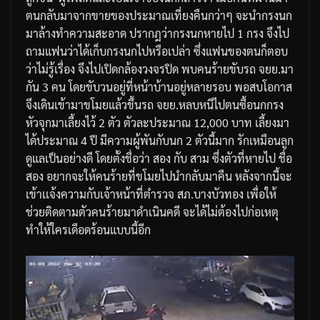
ตนกลับมาจากขายของประมาณเที่ยงคืนกว่าๆ
จะนำกรงนก
มาล้างทำความสะอาด
ปรากฎว่ากรงนกหายไป
1
กรง
จึงไป
ถามแฟนว่าได้เก็บกรงนกไปหรือเปล่า
ซึ่งแฟนของตนก็ตอบ
ว่าไม่รู้เรื่อง
จึงไปเปิดกล้องวงจรปิด
พบคนร้ายขับรถ
จยย
.
มา
กัน
3
คน
โดยขับวนอยู่ที่หน้าบ้านอยู่หลายรอบ
พอสบโอกาส
จึงเดินเข้ามาขโมยแล้วขึ้นรถ
จยย
.
หลบหนีไป
ตนซื้อนกกรง
หัวจุกมาเลี้ยงไว้
2
ตัว
ตัวละประมาณ
12,000
บาท
เลี้ยงมา
ได้ประมาณ
4
ปี
มีความผู้พันกับนก
2
ตัวนี้มาก
รักเหมือนลูก
ดูแลเป็นอย่างดี
โดยตั้งชื่อว่า
สอง
กับ
สาม
ซึ่งตัวที่หายไป
ชื่อ
สอง
อยากจะให้คนร้ายที่ขโมยไปนำกลับมาคืน
หลังจากนี้จะ
เข้าเเจ้งความกับเจ้าหน้าที่ตำรวจ
สภ
.
บางบัวทอง
เพื่อให้
ช่วยติดตามตัวคนร้ายมาดำเนินคดี
จะได้ไม่ต้องไปก่อเหตุ
ทำให้ใครเดือดร้อนแบบนี้อีก