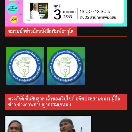
ชมรมนักข่าวนักหนังสือพิมพ์อาวุโส
ตวงศักดิ์ ชื่นสินธุวล เจ้าของเว็บไซค์ อดีตประธานชมรมผู้สื่อ
ข่าว-ช่างภาพอาชญากรรม(กทม.)