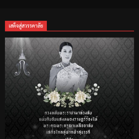
เสด็จสู่สวรรคาลัย