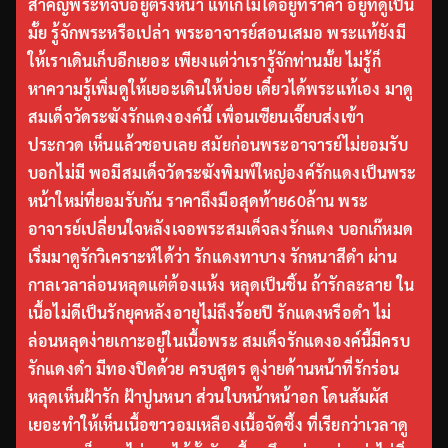
สำคัญพระที่จับอยู่ตรงหน้า แท้เก๊ไม่ได้อยู่ที่ราคา อยู่ที่ดูเป็น
มั้ย รู้จักพระหรือเปล่า พระอาจารย์สอนเสมอ พระแท้ยังมี
ให้เราเดินเก็บอีกเยอะ เพียงแต่ว่าเรารู้จักท่านมั้ย ไม่รู้ก็
หาความรู้เพิ่มดูให้เยอะเดินให้บ่อย เดี๋ยวได้พระแท้เอง มาดู
สมเด็จวัดระฆังรักแดงองค์นี้ เพื่อนเซียนเจี๊ยบส่งเข้า
ประกวด เห็นแล้วชอบเลย สมัยก่อนพระอาจารย์ไม่ยอมรับ
บอกไม่มี พอมีสมเด็จวัดระฆังพิมพ์ใหญ่องค์รักแดงเป็นพระ
หน้าใหม่ที่ยอมรับกัน ราคาถึงมือสุดท้าย60ล้าน พระ
อาจารย์เปลี่ยนใจหลังเจอพระสมเด็จลงรักแดง บอกเก๊หมด
เริ่มมาดูรักวิเคราะห์ได้ว่า รักแดงทาบาง รักหนาสีดำ ผ่าน
กาลเวลาล่อนหลุดแต่ต้องแห้ง หลุดเป็นชิ้น ถ้ารักละลาย ใน
เนื้อไม่ดีเป็นรักยุคหลังอายุไม่ถึงร้อยปี รักแดงหรือดำ ไม่
ล่อนหลุดง่ายเกาะอยู่ในเนื้อพระ สมเด็จรักแดงองค์นี้มีครบ
รักแดงดำ มีทองปิดด้วย ครบสูตร ดูง่ายด้านหน้าที่รักร่อน
หลุดเห็นฝ้ารัก ฝ้าปูนหนา ส่วนใบหน้าหน้าอก โดนสัมผัส
เยอะทำให้เห็นเนื้อขาวอมเหลืองเนื้อจัดซึ้ง ที่เรียกว่าเวลาดู