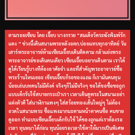
ตามรอยเซียน โดย เจี๊ยบ บางกรวย “สมเด็จวัดระฆังพิมพ์รัก
แดง ” ช่วงนี้เดินสนามพระหลังอตก.บ่อยแทบทุกอาทิตย์ วัน
เสาร์พระอาจารย์ห้ามเซียนเจี๊ยบเดินติดตาม กลัวแย่งพระ
พระอาจารย์ขอเดินคนเดียว เซียนเจี๊ยบอยากเดินตาม เราได้
ดูได้เรียนรู้บางทีต้องอาศัยจำ และที่สำคัญพระอาจารย์ซื้อ
พระร้านไหนเยอะ เซียนเจี๊ยบก็รอของแถม ก็เรามันคนทุน
น้อยเล่นบทคนไม่มีตังค์ จริงๆก็ไม่มีจริงๆ ขอได้ขอซื้อขอถูก
แบบเด็กรับใช้สบายกระเป๋าเรา เวลาเดินดูพระในสนามอย่า
แต่งตัวดี ใส่นาฬิกาแพงๆ ใส่สร้อยทองเส้นใหญ่ๆ ไม่ต้อง
อวดในสนามพระ ซื้อแพงมากนะตามหน้าตาคนซื้อ คนขาย
ดูออก ทำแบบเซียนเจี๊ยบเด็กรับใช้ ได้ของถูกแต่เราต้องรอ
เวลา ทุนหนาได้ก่อน ทุนน้อยรอเวลาใช้ตาให้มากเป็นพิเศษ