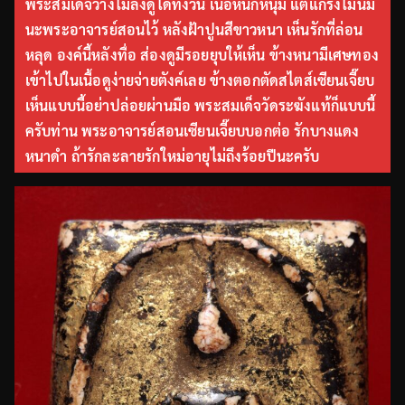
พระสมเด็จวางไม่ลงดูได้ทั้งวัน เนื้อหนึกหนุ่ม แต่แกร่งไม่นิ่ม
นะพระอาจารย์สอนไว้ หลังฝ้าปูนสีขาวหนา เห็นรักที่ล่อน
หลุด องค์นี้หลังทื่อ ส่องดูมีรอยยุบให้เห็น ข้างหนามีเศษทอง
เข้าไปในเนื้อดูง่ายจ่ายตังค์เลย ข้างตอกตัดสไตส์เซียนเจี๊ยบ
เห็นแบบนี้อย่าปล่อยผ่านมือ พระสมเด็จวัดระฆังแท้ก็แบบนี้
ครับท่าน พระอาจารย์สอนเซียนเจี๊ยบบอกต่อ รักบางแดง
หนาดำ ถ้ารักละลายรักใหม่อายุไม่ถึงร้อยปีนะครับ