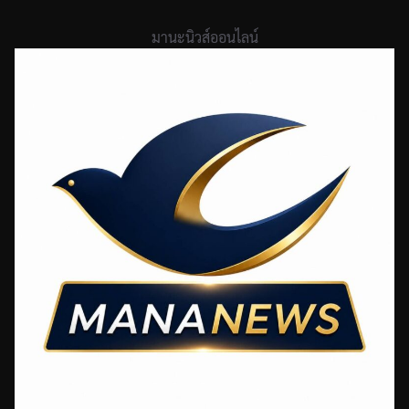
Skip
to
มานะนิวส์ออนไลน์
content