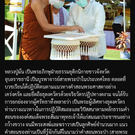
หลวงปู่มั่น
เป็นพระภิกษุฝ่ายธรรมยุติกนิกายชาวจังหวัด
อุบลราชธานี
เป็นบูรพาจารย์สายพระป่าในประเทศไทย
ตลอดที่
บวชเรียนได้ปฏิบัติตนตามแนวทางคำสอนพระศาสดาอย่าง
เคร่งครัด
และยึดถือธุดงควัตรด้วยจริยวัตรปฏิปทางดงาม
จนได้รับ
การยกย่องจากผู้ศรัทธาทั้งหลายว่า
เป็นพระผู้เลิศทางธุดงควัตร
ท่านวางแนวทางในการปฏิบัติสมถะและวิปัสสนาตามหลักธรรมคำ
สอนขององค์สมเด็จพระสัมมาพุทธเจ้าให้แก่สมณะประชาชนอย่าง
กว้างขวาง
จนมีพระสงฆ์และฆราวาสเป็นลูกศิษย์จำนวนมาก
แนว
คำสอนของท่านเป็นที่รู้จักกันดีในนามว่าคำสอนพระป่า
(
สายพระ