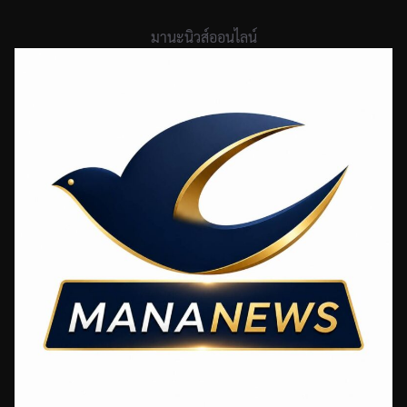
Skip
to
มานะนิวส์ออนไลน์
content