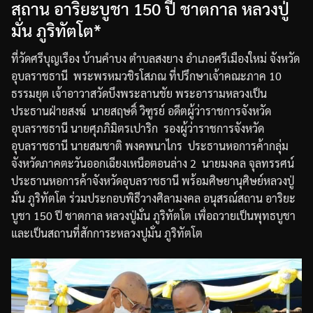
สถาน อาริยะบูชา 150 ปี ชาตกาล หลวงปู่
มั่น ภูริทัตโต*
ที่วัดศรีบุญเรือง
บ้านคำบง
ตำบลสงยาง
อำเภอศรีเมืองใหม่
จังหวัด
อุบลราชธานี
พระพรหมวชิรโสภณ
ที่ปรึกษาเจ้าคณะภาค
10
ธรรมยุต
เจ้าอาวาสวัดบึงพระลานชัย
พระอารามหลวง
เป็น
ประธานฝ่ายสงฆ์
นายสฤษดิ์
วิฑูรย์
อดีตผู้ว่าราชการจังหวัด
อุบลราชธานี
นายศุภภิมิตร
เปาริก
รองผู้ว่าราชการจังหวัด
อุบลราชธานี
นายสมชาติ
พงคพนาไกร
ประธานหอการค้ากลุ่ม
จังหวัดภาคตะวันออกเฉียงเหนือตอนล่าง
2
นายมงคล
จุลทรรศน์
ประธานหอการค้าจังหวัดอุบลราชธานี
พร้อมศิษยานุศิษย์หลวงปู่
มั่น
ภูริทัตโต
ร่วมประกอบพิธีวางศิลามงคล
อนุสรณ์สถาน
อาริยะ
บูชา
150
ปี
ชาตกาล
หลวงปู่มั่น
ภูริทัตโต
เพื่อถวายเป็นพุทธบูชา
และเป็นสถานที่สักการะหลวงปูมั่น
ภูริทัตโต