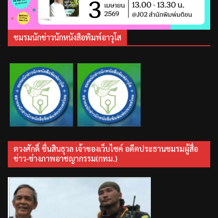
ชมรมนักข่าวนักหนังสือพิมพ์อาวุโส
ตวงศักดิ์ ชื่นสินธุวล เจ้าของเว็บไซค์ อดีตประธานชมรมผู้สื่อ
ข่าว-ช่างภาพอาชญากรรม(กทม.)