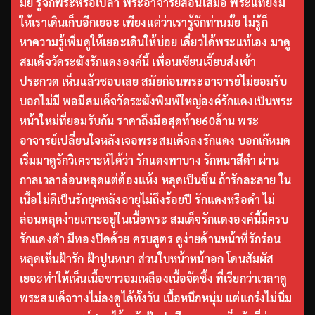
มั้ย รู้จักพระหรือเปล่า พระอาจารย์สอนเสมอ พระแท้ยังมี
ให้เราเดินเก็บอีกเยอะ เพียงแต่ว่าเรารู้จักท่านมั้ย ไม่รู้ก็
หาความรู้เพิ่มดูให้เยอะเดินให้บ่อย เดี๋ยวได้พระแท้เอง มาดู
สมเด็จวัดระฆังรักแดงองค์นี้ เพื่อนเซียนเจี๊ยบส่งเข้า
ประกวด เห็นแล้วชอบเลย สมัยก่อนพระอาจารย์ไม่ยอมรับ
บอกไม่มี พอมีสมเด็จวัดระฆังพิมพ์ใหญ่องค์รักแดงเป็นพระ
หน้าใหม่ที่ยอมรับกัน ราคาถึงมือสุดท้าย60ล้าน พระ
อาจารย์เปลี่ยนใจหลังเจอพระสมเด็จลงรักแดง บอกเก๊หมด
เริ่มมาดูรักวิเคราะห์ได้ว่า รักแดงทาบาง รักหนาสีดำ ผ่าน
กาลเวลาล่อนหลุดแต่ต้องแห้ง หลุดเป็นชิ้น ถ้ารักละลาย ใน
เนื้อไม่ดีเป็นรักยุคหลังอายุไม่ถึงร้อยปี รักแดงหรือดำ ไม่
ล่อนหลุดง่ายเกาะอยู่ในเนื้อพระ สมเด็จรักแดงองค์นี้มีครบ
รักแดงดำ มีทองปิดด้วย ครบสูตร ดูง่ายด้านหน้าที่รักร่อน
หลุดเห็นฝ้ารัก ฝ้าปูนหนา ส่วนใบหน้าหน้าอก โดนสัมผัส
เยอะทำให้เห็นเนื้อขาวอมเหลืองเนื้อจัดซึ้ง ที่เรียกว่าเวลาดู
พระสมเด็จวางไม่ลงดูได้ทั้งวัน เนื้อหนึกหนุ่ม แต่แกร่งไม่นิ่ม