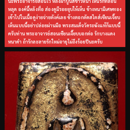
นะพระอาจารย์สอนไว้ หลังฝ้าปูนสีขาวหนา เห็นรักที่ล่อน
หลุด องค์นี้หลังทื่อ ส่องดูมีรอยยุบให้เห็น ข้างหนามีเศษทอง
เข้าไปในเนื้อดูง่ายจ่ายตังค์เลย ข้างตอกตัดสไตส์เซียนเจี๊ยบ
เห็นแบบนี้อย่าปล่อยผ่านมือ พระสมเด็จวัดระฆังแท้ก็แบบนี้
ครับท่าน พระอาจารย์สอนเซียนเจี๊ยบบอกต่อ รักบางแดง
หนาดำ ถ้ารักละลายรักใหม่อายุไม่ถึงร้อยปีนะครับ