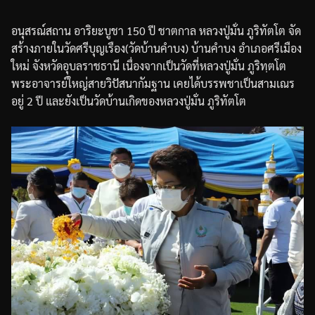
อนุสรณ์สถาน
อาริยะบูชา
150
ปี
ชาตกาล
หลวงปู่มั่น
ภูริทัตโต
จัด
สร้างภายในวัดศรีบุญเรือง
(
วัดบ้านคำบง
)
บ้านคำบง
อำเภอศรีเมือง
ใหม่
จังหวัดอุบลราชธานี
เนื่องจากเป็นวัดที่หลวงปู่มั่น
ภูริทฺตโต
พระอาจารย์ใหญ่สายวิปัสนากัมฐาน
เคยได้บรรพชาเป็นสามเณร
อยู่
2
ปี
และยังเป็นวัดบ้านเกิดของหลวงปู่มั่น
ภูริทัตโต