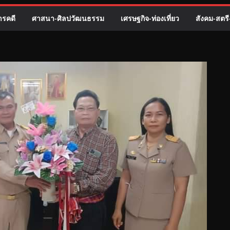
รคดี
ศาสนา-ศิลปวัฒนธรรม
เศรษฐกิจ-ท่องเที่ยว
สังคม-สตร