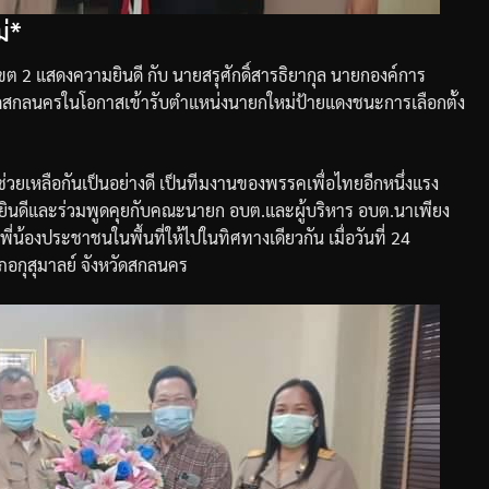
่*
ขต
2
แสดงความยินดี
กับ
นายสรุศักดิ์
สารธิยากุล
นายกองค์การ
ัดสกลนคร
ในโอกาสเข้ารับตำแหน่งนายกใหม่ป้ายแดงชนะการเลือกตั้ง
ช่วยเหลือกันเป็นอย่างดี
เป็นทีมงานของพรรคเพื่อไทยอีกหนึ่งแรง
ยินดีและร่วมพูดคุยกับคณะนายก
อบต
.
และผู้บริหาร
อบต
.
นาเพียง
ี่น้องประชาชนในพื้นที่ให้ไปในทิศทางเดียวกัน
เมื่อวันที่
24
ภอกุสุมาลย์
จังหวัดสกลนคร