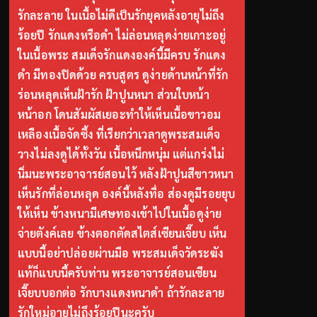
รักละลาย ในเนื้อไม่ดีเป็นรักยุคหลังอายุไม่ถึง
ร้อยปี รักแดงหรือดำ ไม่ล่อนหลุดง่ายเกาะอยู่
ในเนื้อพระ สมเด็จรักแดงองค์นี้มีครบ รักแดง
ดำ มีทองปิดด้วย ครบสูตร ดูง่ายด้านหน้าที่รัก
ร่อนหลุดเห็นฝ้ารัก ฝ้าปูนหนา ส่วนใบหน้า
หน้าอก โดนสัมผัสเยอะทำให้เห็นเนื้อขาวอม
เหลืองเนื้อจัดซึ้ง ที่เรียกว่าเวลาดูพระสมเด็จ
วางไม่ลงดูได้ทั้งวัน เนื้อหนึกหนุ่ม แต่แกร่งไม่
นิ่มนะพระอาจารย์สอนไว้ หลังฝ้าปูนสีขาวหนา
เห็นรักที่ล่อนหลุด องค์นี้หลังทื่อ ส่องดูมีรอยยุบ
ให้เห็น ข้างหนามีเศษทองเข้าไปในเนื้อดูง่าย
จ่ายตังค์เลย ข้างตอกตัดสไตส์เซียนเจี๊ยบ เห็น
แบบนี้อย่าปล่อยผ่านมือ พระสมเด็จวัดระฆัง
แท้ก็แบบนี้ครับท่าน พระอาจารย์สอนเซียน
เจี๊ยบบอกต่อ รักบางแดงหนาดำ ถ้ารักละลาย
รักใหม่อายุไม่ถึงร้อยปีนะครับ