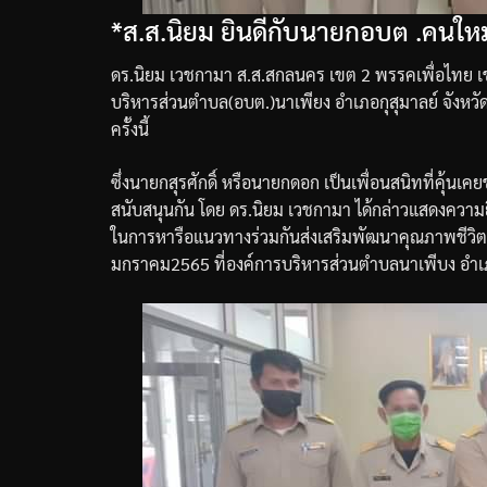
*ส.ส.นิยม ยินดีกับนายกอบต .คนใหม
ดร
.
นิยม
เวชกามา
ส
.
ส
.
สกลนคร
เขต
2
พรรคเพื่อไทย
เ
บริหารส่วนตำบล
(
อบต
.)
นาเพียง
อำเภอกุสุมาลย์
จังหว
ครั้งนี้
ซึ่งนายกสุรศักดิ์
หรือนายกดอก
เป็นเพื่อนสนิทที่คุ้นเคย
สนับสนุนกัน
โดย
ดร
.
นิยม
เวชกามา
ได้กล่าวแสดงความ
ในการหารือแนวทางร่วมกันส่งเสริมพัฒนาคุณภาพชีวิตพ
มกราคม
2565
ที่องค์การบริหารส่วนตำบลนาเพีบง
อำเ