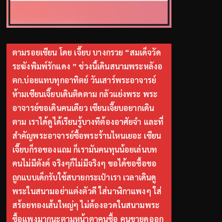
ตามรอยเซียน โดย เจี๊ยบ บางกรวย “สมเด็จวัด
ระฆังพิมพ์รักแดง ” ช่วงนี้เดินสนามพระหลังอ
ตก.บ่อยแทบทุกอาทิตย์ วันเสาร์พระอาจารย์
ห้ามเซียนเจี๊ยบเดินติดตาม กลัวแย่งพระ พระ
อาจารย์ขอเดินคนเดียว เซียนเจี๊ยบอยากเดิน
ตาม เราได้ดูได้เรียนรู้บางทีต้องอาศัยจำ และที่
สำคัญพระอาจารย์ซื้อพระร้านไหนเยอะ เซียน
เจี๊ยบก็รอของแถม ก็เรามันคนทุนน้อยเล่นบท
คนไม่มีตังค์ จริงๆก็ไม่มีจริงๆ ขอได้ขอซื้อขอ
ถูกแบบเด็กรับใช้สบายกระเป๋าเรา เวลาเดินดู
พระในสนามอย่าแต่งตัวดี ใส่นาฬิกาแพงๆ ใส่
สร้อยทองเส้นใหญ่ๆ ไม่ต้องอวดในสนามพระ
ซื้อแพงมากนะตามหน้าตาคนซื้อ คนขายดูออก