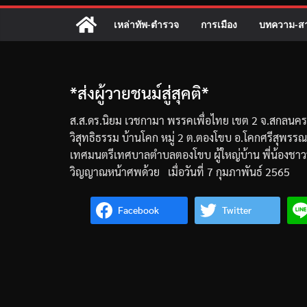
เหล่าทัพ-ตำรวจ
การเมือง
บทความ-สา
*ส่งผู้วายชนม์สู่สุคติ*
ส
.
ส
.
ดร
.
นิยม
เวชกามา
พรรคเพื่อไทย
เขต
2
จ
.
สกลนคร
วิสุทธิธรรม
บ้านโคก
หมู่
2
ต
.
ตองโขบ
อ
.
โคกศรีสุพรรณ
เทศมนตรีเทศบาลตำบลตองโขบ
ผู้ใหญ่บ้าน
พี่น้องชา
วิญญาณหน้าศพด้วย
เมื่อวันที่
7
กุมภาพันธ์
2565
Facebook
Twitter