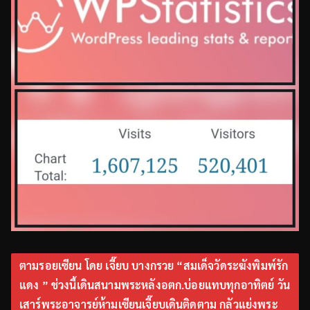
ตามรอยเซียน โดย เจี๊ยบ บางกรวย “สมเด็จวัดระฆังพิมพ์รัก
แดง ” ช่วงนี้เดินสนามพระหลังอตก.บ่อยแทบทุกอาทิตย์ วัน
เสาร์พระอาจารย์ห้ามเซียนเจี๊ยบเดินติดตาม กลัวแย่งพระ