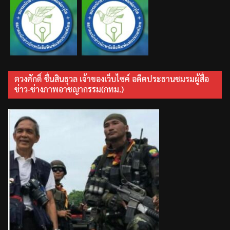
ตวงศักดิ์ ชื่นสินธุวล เจ้าของเว็บไซค์ อดีตประธานชมรมผู้สื่อ
ข่าว-ช่างภาพอาชญากรรม(กทม.)