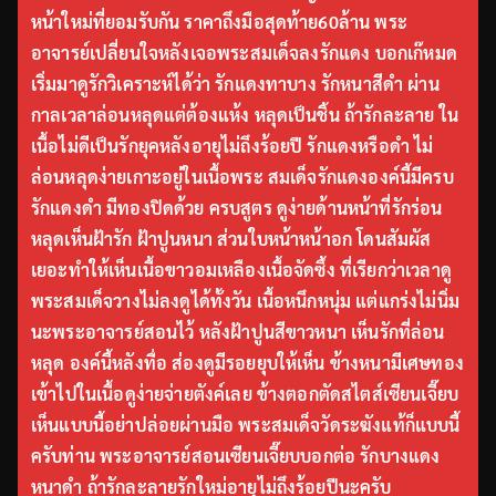
หน้าใหม่ที่ยอมรับกัน ราคาถึงมือสุดท้าย60ล้าน พระ
อาจารย์เปลี่ยนใจหลังเจอพระสมเด็จลงรักแดง บอกเก๊หมด
เริ่มมาดูรักวิเคราะห์ได้ว่า รักแดงทาบาง รักหนาสีดำ ผ่าน
กาลเวลาล่อนหลุดแต่ต้องแห้ง หลุดเป็นชิ้น ถ้ารักละลาย ใน
เนื้อไม่ดีเป็นรักยุคหลังอายุไม่ถึงร้อยปี รักแดงหรือดำ ไม่
ล่อนหลุดง่ายเกาะอยู่ในเนื้อพระ สมเด็จรักแดงองค์นี้มีครบ
รักแดงดำ มีทองปิดด้วย ครบสูตร ดูง่ายด้านหน้าที่รักร่อน
หลุดเห็นฝ้ารัก ฝ้าปูนหนา ส่วนใบหน้าหน้าอก โดนสัมผัส
เยอะทำให้เห็นเนื้อขาวอมเหลืองเนื้อจัดซึ้ง ที่เรียกว่าเวลาดู
พระสมเด็จวางไม่ลงดูได้ทั้งวัน เนื้อหนึกหนุ่ม แต่แกร่งไม่นิ่ม
นะพระอาจารย์สอนไว้ หลังฝ้าปูนสีขาวหนา เห็นรักที่ล่อน
หลุด องค์นี้หลังทื่อ ส่องดูมีรอยยุบให้เห็น ข้างหนามีเศษทอง
เข้าไปในเนื้อดูง่ายจ่ายตังค์เลย ข้างตอกตัดสไตส์เซียนเจี๊ยบ
เห็นแบบนี้อย่าปล่อยผ่านมือ พระสมเด็จวัดระฆังแท้ก็แบบนี้
ครับท่าน พระอาจารย์สอนเซียนเจี๊ยบบอกต่อ รักบางแดง
หนาดำ ถ้ารักละลายรักใหม่อายุไม่ถึงร้อยปีนะครับ