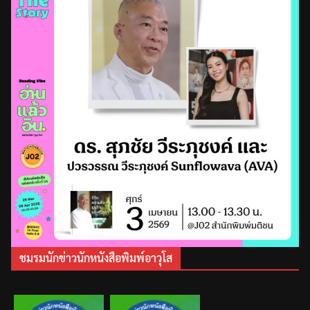
ชมรมนักข่าวนักหนังสือพิมพ์อาวุโส