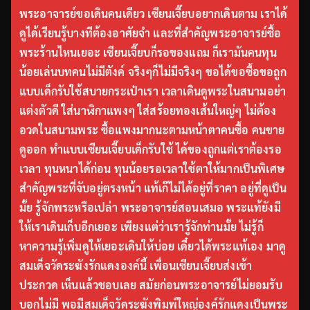
พระอาจารย์ขอเดินคนเดียว เซียนเจี๊ยบอยากเดินตาม เราได้
ดูได้เรียนรู้บางทีต้องอาศัยจำ และที่สำคัญพระอาจารย์ซื้อ
พระร้านไหนเยอะ เซียนเจี๊ยบก็รอของแถม ก็เรามันคนทุน
น้อยเล่นบทคนไม่มีตังค์ จริงๆก็ไม่มีจริงๆ ขอได้ขอซื้อขอถูก
แบบเด็กรับใช้สบายกระเป๋าเรา เวลาเดินดูพระในสนามอย่า
แต่งตัวดี ใส่นาฬิกาแพงๆ ใส่สร้อยทองเส้นใหญ่ๆ ไม่ต้อง
อวดในสนามพระ ซื้อแพงมากนะตามหน้าตาคนซื้อ คนขาย
ดูออก ทำแบบเซียนเจี๊ยบเด็กรับใช้ ได้ของถูกแต่เราต้องรอ
เวลา ทุนหนาได้ก่อน ทุนน้อยรอเวลาใช้ตาให้มากเป็นพิเศษ
สำคัญพระที่จับอยู่ตรงหน้า แท้เก๊ไม่ได้อยู่ที่ราคา อยู่ที่ดูเป็น
มั้ย รู้จักพระหรือเปล่า พระอาจารย์สอนเสมอ พระแท้ยังมี
ให้เราเดินเก็บอีกเยอะ เพียงแต่ว่าเรารู้จักท่านมั้ย ไม่รู้ก็
หาความรู้เพิ่มดูให้เยอะเดินให้บ่อย เดี๋ยวได้พระแท้เอง มาดู
สมเด็จวัดระฆังรักแดงองค์นี้ เพื่อนเซียนเจี๊ยบส่งเข้า
ประกวด เห็นแล้วชอบเลย สมัยก่อนพระอาจารย์ไม่ยอมรับ
บอกไม่มี พอมีสมเด็จวัดระฆังพิมพ์ใหญ่องค์รักแดงเป็นพระ