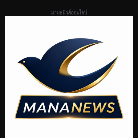
Skip
to
มานะนิวส์ออนไลน์
content