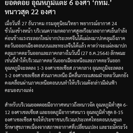
ยอดดอย อุณหภูมิแตะ 6 องศา ‘กทม.’
หนาวสุด 22 องศา
เมื่อวันที่
27
ธันวาคม
กรมอุตุนิยมวิทยา
พยากรณ์อากาศ
24
ชั่วโมงข้างหน้า
บริเวณความกดอากาศสูงหรือมวลอากาศเย็นกำลัง
ค่อนข้างแรงระลอกใหม่จากประเทศจีนได้แผ่ลงมาปกคลุมถึงภาค
ตะวันอออกเฉียงตอนบนและทะเลจีนใต้แล้ว
คาดว่าจะแผ่ลงมาปก
คลุมภาคตะวันออก
และภาคกลางในวันนี้
(27
ธ
.
ค
.2564)
ลักษณะ
เช่นนี้ทำให้บริเวณภาคตะวันออกเฉียงเหนือ
และภาคตะวันออก
อุณหภูมิจะลดลง
1-3
องศาเซลเซียส
ภาคกลาง
อุณหภูมิจะลดลง
1-2
องศาเซลเซียส
ส่วนภาคเหนือ
มีคลื่นกระแสลมฝ่ายตะวันตกยัง
คงเคลื่อนผ่านภาคเหนือตอนบน
ทำให้บริเวณดังกล่าวมีฝนฟ้า
คะนองบางแห่ง
สำหรับบริเวณยอดดอยมีอากาศหนาวถึงหนาวจัด
อุณหภูมิต่ำสุด
6-
12
องศาเซลเซียส
และยอดภูมีอากาศหนาว
อุณหภูมิต่ำสุด
8-15
องศาเซลเซียส
ขอให้ประชาชนบริเวณประเทศไทยตอนบนดูแล
รักษาสุขภาพเนื่องจากสภาพอากาศที่เปลี่ยนแปลง
และระมัดระวัง