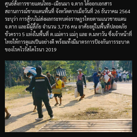
ศูนย์สั่งการชายแดนไทย
–
เมียนมา
จ
.
ตาก
ได้ออกเอกสาร
สถานการณ์ชายแดนพื้นที่
จังหวัดตาก
เมื่อวันที่
26
ธันวาคม
2564
ระบุว่า
การสู้รบไม่ส่งผลกระทบต่อราษฎรไทยตามแนวชายแดน
จ
.
ตาก
และมีผู้ลี้ภัย
จำนวน
3,776
คน
อาศัยอยู่ในพื้นที่ปลอดภัย
ชั่วคราว
5
แห่งในพื้นที่
ต
.
แม่ตาว
แม่กุ
และ
ต
.
มหาวัน
ซึ่งเจ้าหน้าที่
ไทยให้การดูแลเป็นอย่างดี
พร้อมทั้งมีมาตรการป้องกันการระบาด
ของโรคไวรัสโคโรนา
2019