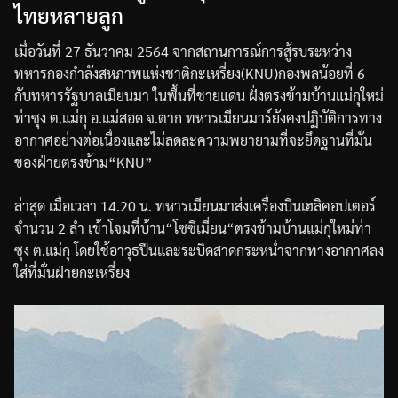
ไทยหลายลูก
เมื่อวันที่
27
ธันวาคม
2564
จากสถานการณ์การสู้รบระหว่าง
ทหารกองกำลังสหภาพแห่งชาติกะเหรี่ยง
(KNU)
กองพลน้อยที่
6
กับทหารรัฐบาลเมียนมา
ในพื้นที่ชายแดน
ฝั่งตรงข้ามบ้านแม่กุใหม่
ท่าซุง
ต
.
แม่กุ
อ
.
แม่สอด
จ
.
ตาก
ทหารเมียนมาร์ยังคงปฏิบัติการทาง
อากาศอย่างต่อเนื่อง
และไม่ลดละความพยายามที่จะยึดฐานที่มั่น
ของฝ่ายตรงข้าม
“KNU”
ล่าสุด
เมื่อเวลา
14.20
น
.
ทหารเมียนมาส่งเครื่องบินเฮลิคอปเตอร์
จำนวน
2
ลำ
เข้าโจมที่บ้าน
“
โซซิเมี่ยน
“
ตรงข้ามบ้านแม่กุใหม่ท่า
ซุง
ต
.
แม่กุ
โดยใช้อาวุธปืนและระบิดสาดกระหน่ำจากทางอากาศลง
ใส่ที่มั่นฝ่ายกะเหรี่ยง