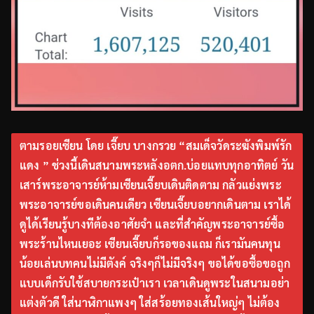
ตามรอยเซียน โดย เจี๊ยบ บางกรวย “สมเด็จวัดระฆังพิมพ์รัก
แดง ” ช่วงนี้เดินสนามพระหลังอตก.บ่อยแทบทุกอาทิตย์ วัน
เสาร์พระอาจารย์ห้ามเซียนเจี๊ยบเดินติดตาม กลัวแย่งพระ
พระอาจารย์ขอเดินคนเดียว เซียนเจี๊ยบอยากเดินตาม เราได้
ดูได้เรียนรู้บางทีต้องอาศัยจำ และที่สำคัญพระอาจารย์ซื้อ
พระร้านไหนเยอะ เซียนเจี๊ยบก็รอของแถม ก็เรามันคนทุน
น้อยเล่นบทคนไม่มีตังค์ จริงๆก็ไม่มีจริงๆ ขอได้ขอซื้อขอถูก
แบบเด็กรับใช้สบายกระเป๋าเรา เวลาเดินดูพระในสนามอย่า
แต่งตัวดี ใส่นาฬิกาแพงๆ ใส่สร้อยทองเส้นใหญ่ๆ ไม่ต้อง