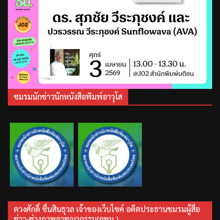
ชมรมนักข่าวนักหนังสือพิมพ์อาวุโส
ตวงศักดิ์ ชื่นสินธุวล เจ้าของเว็บไซค์ อดีตประธานชมรมผู้สื่อ
ข่าว-ช่างภาพอาชญากรรม(กทม.)