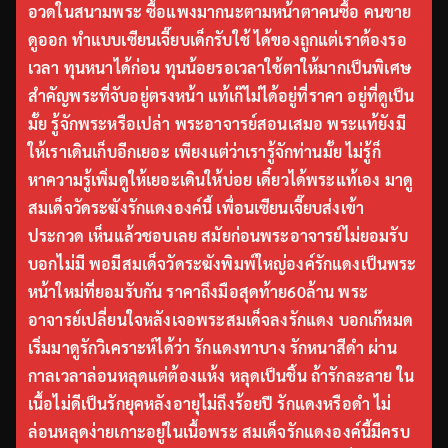
อวดในสนามพระ ซื้อแพงมากนะตามหน้าตาคนซื้อ คนขาย
ดูออก ทำแบบเซียนเจี๊ยบเด็กรับใช้ ได้ของถูกแต่เราต้องรอ
เวลา ทุนหนาได้ก่อน ทุนน้อยรอเวลาใช้ตาให้มากเป็นพิเศษ
สำคัญพระที่จับอยู่ตรงหน้า แท้เก๊ไม่ได้อยู่ที่ราคา อยู่ที่ดูเป็น
มั้ย รู้จักพระหรือเปล่า พระอาจารย์สอนเสมอ พระแท้ยังมี
ให้เราเดินเก็บอีกเยอะ เพียงแต่ว่าเรารู้จักท่านมั้ย ไม่รู้ก็
หาความรู้เพิ่มดูให้เยอะเดินให้บ่อย เดี๋ยวได้พระแท้เอง มาดู
สมเด็จวัดระฆังรักแดงองค์นี้ เพื่อนเซียนเจี๊ยบส่งเข้า
ประกวด เห็นแล้วชอบเลย สมัยก่อนพระอาจารย์ไม่ยอมรับ
บอกไม่มี พอมีสมเด็จวัดระฆังพิมพ์ใหญ่องค์รักแดงเป็นพระ
หน้าใหม่ที่ยอมรับกัน ราคาถึงมือสุดท้าย60ล้าน พระ
อาจารย์เปลี่ยนใจหลังเจอพระสมเด็จลงรักแดง บอกเก๊หมด
เริ่มมาดูรักวิเคราะห์ได้ว่า รักแดงทาบาง รักหนาสีดำ ผ่าน
กาลเวลาล่อนหลุดแต่ต้องแห้ง หลุดเป็นชิ้น ถ้ารักละลาย ใน
เนื้อไม่ดีเป็นรักยุคหลังอายุไม่ถึงร้อยปี รักแดงหรือดำ ไม่
ล่อนหลุดง่ายเกาะอยู่ในเนื้อพระ สมเด็จรักแดงองค์นี้มีครบ