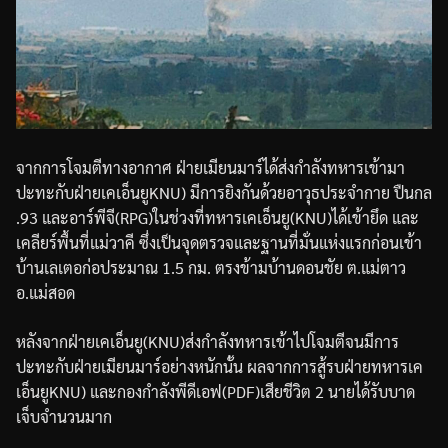
จากการโจมตีทางอากาศ
ฝ่ายเมียนมาร์ได้ส่งกำลังทหารเข้ามา
ปะทะกับฝ่ายเคเอ็นยู
KNU)
มีการยิงกันด้วยอาวุธประจำกาย
ปืนกล
.93
และอาร์พีจี
(RPG)
ในช่วงที่ทหารเคเอ็นยู
(KNU)
ได้เข้ายึด
และ
เคลียร์พื้นที่แม่วาคี
ซึ่งเป็นจุดตรวจและฐานที่มั่นแห่งแรกก่อนเข้า
บ้านเลเตอก่อ
ประมาณ
1.5
กม
.
ตรงข้ามบ้านดอนชัย
ต
.
แม่ตาว
อ
.
แม่สอด
หลังจากฝ่ายเคเอ็นยู
(KNU)
ส่งกำลังทหารเข้าไปโจมตีจนมีการ
ปะทะกับฝ่ายเมียนมาร์อย่างหนักนั้น
ผลจากการสู้รบฝ่ายทหารเค
เอ็นยู
KNU)
และกองกำลังพีดีเอฟ
(PDF)
เสียชีวิต
2
นาย
ได้รับบาด
เจ็บจำนวนมาก