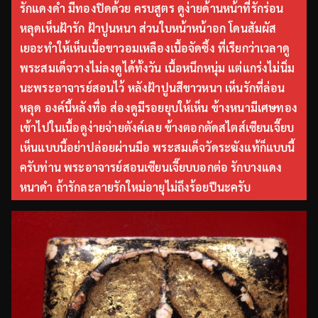
รักแดงดำ มีทองปิดด้วย ครบสูตร ดูง่ายด้านหน้าที่รักร่อน
หลุดเห็นฝ้ารัก ฝ้าปูนหนา ส่วนใบหน้าหน้าอก โดนสัมผัส
เยอะทำให้เห็นเนื้อขาวอมเหลืองเนื้อจัดซึ้ง ที่เรียกว่าเวลาดู
พระสมเด็จวางไม่ลงดูได้ทั้งวัน เนื้อหนึกหนุ่ม แต่แกร่งไม่นิ่ม
นะพระอาจารย์สอนไว้ หลังฝ้าปูนสีขาวหนา เห็นรักที่ล่อน
หลุด องค์นี้หลังทื่อ ส่องดูมีรอยยุบให้เห็น ข้างหนามีเศษทอง
เข้าไปในเนื้อดูง่ายจ่ายตังค์เลย ข้างตอกตัดสไตส์เซียนเจี๊ยบ
เห็นแบบนี้อย่าปล่อยผ่านมือ พระสมเด็จวัดระฆังแท้ก็แบบนี้
ครับท่าน พระอาจารย์สอนเซียนเจี๊ยบบอกต่อ รักบางแดง
หนาดำ ถ้ารักละลายรักใหม่อายุไม่ถึงร้อยปีนะครับ