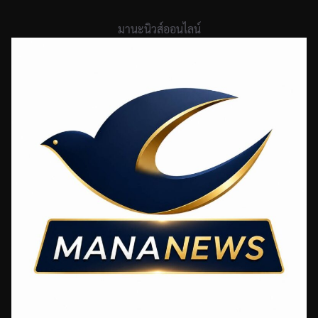
Skip
to
มานะนิวส์ออนไลน์
content