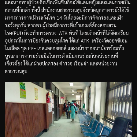
และหากพบผู้ป่วยติดเชื้อเพิ่มขึ้นก็จะใช้แดนหญิงและแดนชายเป็น
สถานที่กักตัว
ทั้งนี้
สำนักงานสาธารณสุขจังหวัดมุกดาหารยังได้ใช้
มาตรการการเฝ้าระวังโรค
14
วัน
โดยจะมีการคัดกรองและเฝ้า
ระวังทุกวัน
หากพบผู้ป่วยมีอาการที่เข้าเกณฑ์ต้องสอบสวน
โรค
(PUI)
ก็จะทำการตรวจ
ATK
ทันที
โดยเจ้าหน้าที่ได้จัดเตรียม
อุปกรณ์ในการป้องกัน
ควบคุมโรค
ได้แก่
ATK
เครื่องวัดออกซิเจน
ในเลือด
ชุด
PPE
เจลแอลกอฮอล์
และหน้ากากอนามัยพร้อมทั้ง
บูรณาการความร่วมมือในการดำเนินงานร่วมกับหน่วยงานที่
เกี่ยวข้อง
ได้แก่
ฝ่ายปกครอง
ตำรวจ
เรือนจำ
และหน่วยงาน
สาธารณสุข