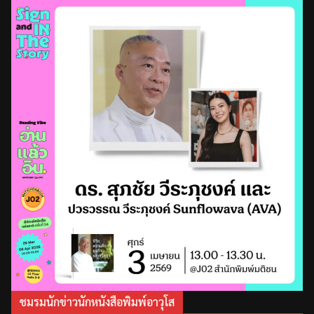
ชมรมนักข่าวนักหนังสือพิมพ์อาวุโส