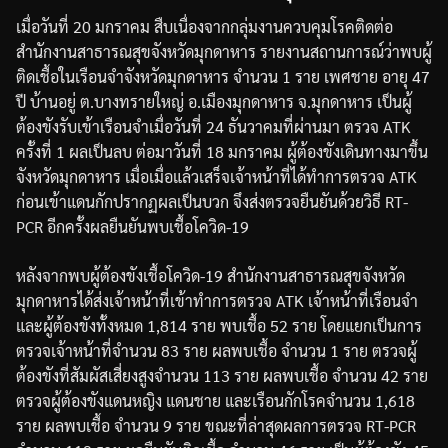
เมื่อวันที่
20
มกราคม
สืบเนื่องจากกลุ่มงานควบคุมโรคติดต่อ
สำนักงานสาธารณสุขจังหวัดมุกดาหาร
รายงานสถานการณ์ว่าพบผู้
ติดเชื้อในเรือนจำจังหวัดมุกดาหาร
จำนวน
1
ราย
เพศชาย
อายุ
47
ปี
บ้านอยู่
ต
.
บางทรายใหญ่
อ
.
เมืองมุกดาหาร
จ
.
มุกดาหาร
เป็นผู้
ต้องขังรับเข้าเรือนจำเมื่อวันที่
24
ธันวาคมที่ผ่านมา
ตรวจ
ATK
ครั้งที่
1
ผลเป็นลบ
ต่อมาวันที่
18
มกราคม
ผู้ต้องขังเดินทางมาขึ้น
จังหวัดมุกดาหาร
เมื่อเมื่อแล้วเสร็จเจ้าหน้าที่ได้ทำการตรวจ
ATK
ก่อนเข้าแดนกักปรากฏผลเป็นบวก
จึงส่งตรวจยืนยันด้วยวิธี
RT-
PCR
อีกครั้งผลยืนยันพบเชื้อโควิด
-19
หลังจากพบผู้ต้องขังเชื้อโควิด
-19
สำนักงานสาธารณสุขจังหวัด
มุกดาหารได้ส่งเจ้าหน้าที่เข้าทำการตรวจ
ATK
เจ้าหน้าที่เรือนจำ
และผู้ต้องขังทั้งหมด
1,814
ราย
พบเชื้อ
52
ราย
โดยแยกเป็นการ
ตรวจเจ้าหน้าที่จำนวน
83
ราย
ผลพบเชื้อ
จำนวน
1
ราย
ตรวจผู้
ต้องขังที่สัมผัสเสี่ยงสูง
จำนวน
113
ราย
ผลพบเชื้อ
จำนวน
42
ราย
ตรวจผู้ต้องขังแดนหญิง
แดนชาย
และเรือนกักโรค
จำนวน
1,618
ราย
ผลพบเชื้อ
จำนวน
9
ราย
ขณะที่ล่าสุดผลการตรวจ
RT-PCR