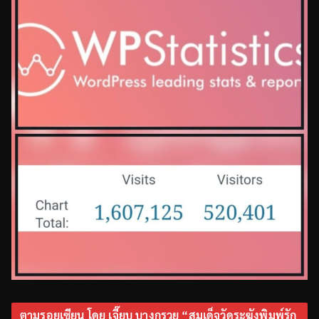
ตามรอยเซียน โดย เจี๊ยบ บางกรวย “สมเด็จวัดระฆังพิมพ์รัก