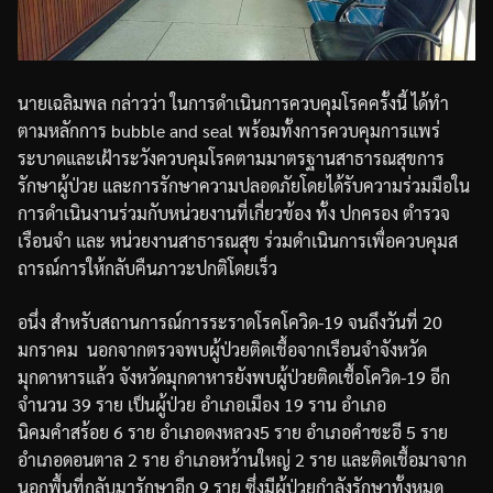
นายเฉลิมพล
กล่าวว่า
ในการดำเนินการควบคุมโรคครั้งนี้
ได้ทำ
ตามหลักการ
bubble and seal
พร้อมทั้งการควบคุมการแพร่
ระบาดและเฝ้าระวังควบคุมโรคตามมาตรฐานสาธารณสุข
การ
รักษาผู้ป่วย
และการรักษาความปลอดภัยโดยได้รับความร่วมมือใน
การดำเนินงานร่วมกับหน่วยงานที่เกี่ยวข้อง
ทั้ง
ปกครอง
ตำรวจ
เรือนจำ
และ
หน่วยงานสาธารณสุข
ร่วมดำเนินการเพื่อควบคุมส
ถารณ์การให้กลับคืนภาวะปกติโดยเร็ว
อนึ่ง
สำหรับสถานการณ์การระราดโรคโควิด
-19
จนถึงวันที่
20
มกราคม
นอกจากตรวจพบผู้ป่วยติดเชื้อจากเรือนจำจังหวัด
มุกดาหารแล้ว
จังหวัดมุกดาหารยังพบผู้ป่วยติดเชื้อโควิด
-19
อีก
จำนวน
39
ราย
เป็นผู้ป่วย
อำเภอเมือง
19
ราน
อำเภอ
นิคมคำสร้อย
6
ราย
อำเภอดงหลวง
5
ราย
อำเภอคำชะอี
5
ราย
อำเภอดอนตาล
2
ราย
อำเภอหว้านใหญ่
2
ราย
และติดเชื้อมาจาก
นอกพื้นที่กลับมารักษาอีก
9
ราย
ซึ่งมีผู้ป่วยกำลังรักษาทั้งหมด