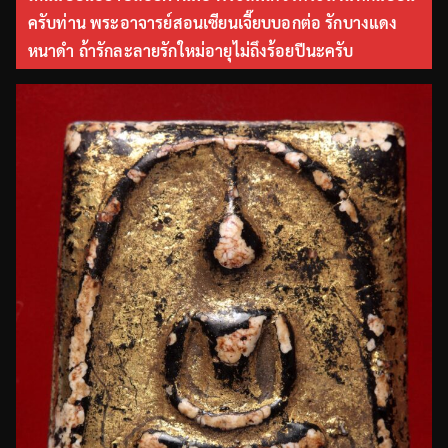
ครับท่าน พระอาจารย์สอนเซียนเจี๊ยบบอกต่อ รักบางแดง
หนาดำ ถ้ารักละลายรักใหม่อายุไม่ถึงร้อยปีนะครับ