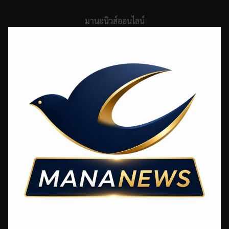
Skip
to
มานะนิวส์ออนไลน์
content