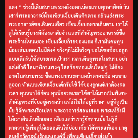
แดง ” ช่วงนี้เดินสนามพระหลังอตก.บ่อยแทบทุกอาทิตย์ วัน
เสาร์พระอาจารย์ห้ามเซียนเจี๊ยบเดินติดตาม กลัวแย่งพระ
พระอาจารย์ขอเดินคนเดียว เซียนเจี๊ยบอยากเดินตาม เราได้
ดูได้เรียนรู้บางทีต้องอาศัยจำ และที่สำคัญพระอาจารย์ซื้อ
พระร้านไหนเยอะ เซียนเจี๊ยบก็รอของแถม ก็เรามันคนทุน
น้อยเล่นบทคนไม่มีตังค์ จริงๆก็ไม่มีจริงๆ ขอได้ขอซื้อขอถูก
แบบเด็กรับใช้สบายกระเป๋าเรา เวลาเดินดูพระในสนามอย่า
แต่งตัวดี ใส่นาฬิกาแพงๆ ใส่สร้อยทองเส้นใหญ่ๆ ไม่ต้อง
อวดในสนามพระ ซื้อแพงมากนะตามหน้าตาคนซื้อ คนขาย
ดูออก ทำแบบเซียนเจี๊ยบเด็กรับใช้ ได้ของถูกแต่เราต้องรอ
เวลา ทุนหนาได้ก่อน ทุนน้อยรอเวลาใช้ตาให้มากเป็นพิเศษ
สำคัญพระที่จับอยู่ตรงหน้า แท้เก๊ไม่ได้อยู่ที่ราคา อยู่ที่ดูเป็น
มั้ย รู้จักพระหรือเปล่า พระอาจารย์สอนเสมอ พระแท้ยังมี
ให้เราเดินเก็บอีกเยอะ เพียงแต่ว่าเรารู้จักท่านมั้ย ไม่รู้ก็
หาความรู้เพิ่มดูให้เยอะเดินให้บ่อย เดี๋ยวได้พระแท้เอง มาดู
สมเด็จวัดระฆังรักแดงองค์นี้ เพื่อนเซียนเจี๊ยบส่งเข้า