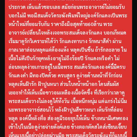
ประกวด เห็นแล้วชอบเลย สมัยก่อนพระอาจารย์ไม่ยอมรับ
บอกไม่มี พอมีสมเด็จวัดระฆังพิมพ์ใหญ่องค์รักแดงเป็นพระ
หน้าใหม่ที่ยอมรับกัน ราคาถึงมือสุดท้าย60ล้าน พระ
อาจารย์เปลี่ยนใจหลังเจอพระสมเด็จลงรักแดง บอกเก๊หมด
เริ่มมาดูรักวิเคราะห์ได้ว่า รักแดงทาบาง รักหนาสีดำ ผ่าน
กาลเวลาล่อนหลุดแต่ต้องแห้ง หลุดเป็นชิ้น ถ้ารักละลาย ใน
เนื้อไม่ดีเป็นรักยุคหลังอายุไม่ถึงร้อยปี รักแดงหรือดำ ไม่
ล่อนหลุดง่ายเกาะอยู่ในเนื้อพระ สมเด็จรักแดงองค์นี้มีครบ
รักแดงดำ มีทองปิดด้วย ครบสูตร ดูง่ายด้านหน้าที่รักร่อน
หลุดเห็นฝ้ารัก ฝ้าปูนหนา ส่วนใบหน้าหน้าอก โดนสัมผัส
เยอะทำให้เห็นเนื้อขาวอมเหลืองเนื้อจัดซึ้ง ที่เรียกว่าเวลาดู
พระสมเด็จวางไม่ลงดูได้ทั้งวัน เนื้อหนึกหนุ่ม แต่แกร่งไม่นิ่ม
นะพระอาจารย์สอนไว้ หลังฝ้าปูนสีขาวหนา เห็นรักที่ล่อน
หลุด องค์นี้หลังทื่อ ส่องดูมีรอยยุบให้เห็น ข้างหนามีเศษทอง
เข้าไปในเนื้อดูง่ายจ่ายตังค์เลย ข้างตอกตัดสไตส์เซียนเจี๊ยบ
เห็นแบบนี้อย่าปล่อยผ่านมือ พระสมเด็จวัดระฆังแท้ก็แบบนี้