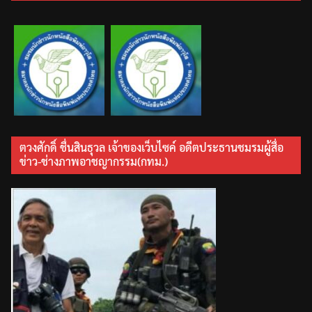
ตวงศักดิ์ ชื่นสินธุวล เจ้าของเว็บไซค์ อดีตประธานชมรมผู้สื่อ
ข่าว-ช่างภาพอาชญากรรม(กทม.)