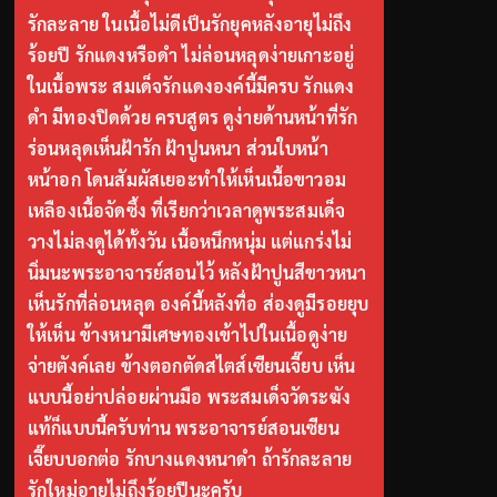
รักละลาย ในเนื้อไม่ดีเป็นรักยุคหลังอายุไม่ถึง
ร้อยปี รักแดงหรือดำ ไม่ล่อนหลุดง่ายเกาะอยู่
ในเนื้อพระ สมเด็จรักแดงองค์นี้มีครบ รักแดง
ดำ มีทองปิดด้วย ครบสูตร ดูง่ายด้านหน้าที่รัก
ร่อนหลุดเห็นฝ้ารัก ฝ้าปูนหนา ส่วนใบหน้า
หน้าอก โดนสัมผัสเยอะทำให้เห็นเนื้อขาวอม
เหลืองเนื้อจัดซึ้ง ที่เรียกว่าเวลาดูพระสมเด็จ
วางไม่ลงดูได้ทั้งวัน เนื้อหนึกหนุ่ม แต่แกร่งไม่
นิ่มนะพระอาจารย์สอนไว้ หลังฝ้าปูนสีขาวหนา
เห็นรักที่ล่อนหลุด องค์นี้หลังทื่อ ส่องดูมีรอยยุบ
ให้เห็น ข้างหนามีเศษทองเข้าไปในเนื้อดูง่าย
จ่ายตังค์เลย ข้างตอกตัดสไตส์เซียนเจี๊ยบ เห็น
แบบนี้อย่าปล่อยผ่านมือ พระสมเด็จวัดระฆัง
แท้ก็แบบนี้ครับท่าน พระอาจารย์สอนเซียน
เจี๊ยบบอกต่อ รักบางแดงหนาดำ ถ้ารักละลาย
รักใหม่อายุไม่ถึงร้อยปีนะครับ