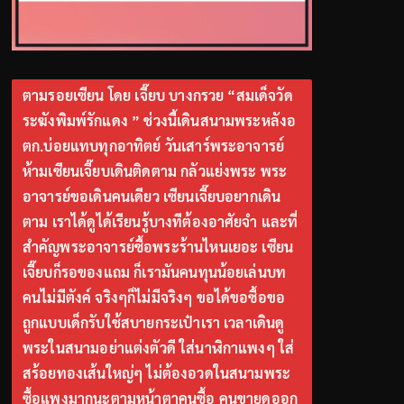
ตามรอยเซียน โดย เจี๊ยบ บางกรวย “สมเด็จวัด
ระฆังพิมพ์รักแดง ” ช่วงนี้เดินสนามพระหลังอ
ตก.บ่อยแทบทุกอาทิตย์ วันเสาร์พระอาจารย์
ห้ามเซียนเจี๊ยบเดินติดตาม กลัวแย่งพระ พระ
อาจารย์ขอเดินคนเดียว เซียนเจี๊ยบอยากเดิน
ตาม เราได้ดูได้เรียนรู้บางทีต้องอาศัยจำ และที่
สำคัญพระอาจารย์ซื้อพระร้านไหนเยอะ เซียน
เจี๊ยบก็รอของแถม ก็เรามันคนทุนน้อยเล่นบท
คนไม่มีตังค์ จริงๆก็ไม่มีจริงๆ ขอได้ขอซื้อขอ
ถูกแบบเด็กรับใช้สบายกระเป๋าเรา เวลาเดินดู
พระในสนามอย่าแต่งตัวดี ใส่นาฬิกาแพงๆ ใส่
สร้อยทองเส้นใหญ่ๆ ไม่ต้องอวดในสนามพระ
ซื้อแพงมากนะตามหน้าตาคนซื้อ คนขายดูออก