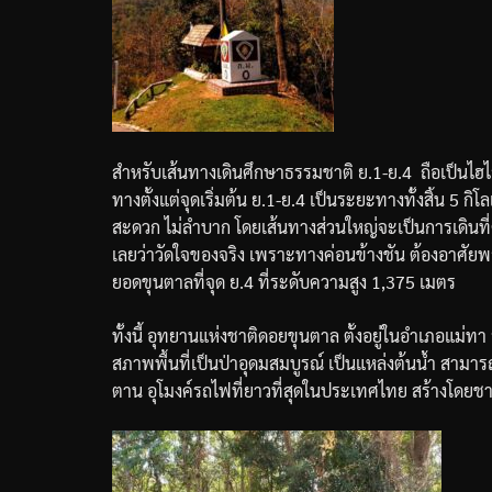
สำหรับเส้นทางเดินศึกษาธรรมชาติ
ย
.1-
ย
.4
ถือเป็นไฮ
ทางตั้งแต่จุดเริ่มต้น
ย
.1-
ย
.4
เป็นระยะทางทั้งสิ้น
5
กิโ
สะดวก
ไม่ลำบาก
โดยเส้นทางส่วนใหญ่จะเป็นการเดินที่
เลยว่าวัดใจของจริง
เพราะทางค่อนข้างชัน
ต้องอาศัยพ
ยอดขุนตาลที่จุด
ย
.4
ที่ระดับความสูง
1,375
เมตร
ทั้งนี้
อุทยานแห่งชาติดอยขุนตาล
ตั้งอยู่ในอำเภอแม่ทา
สภาพพื้นที่เป็นป่าอุดมสมบูรณ์
เป็นแหล่งต้นน้ำ
สามารถ
ตาน
อุโมงค์รถไฟที่ยาวที่สุดในประเทศไทย
สร้างโดยช