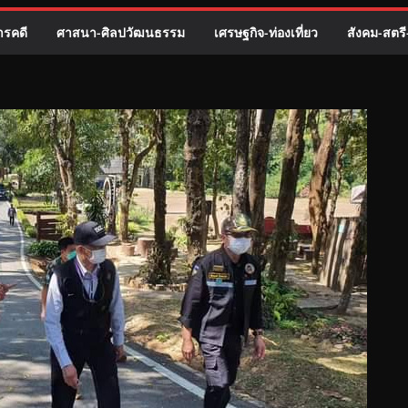
รคดี
ศาสนา-ศิลปวัฒนธรรม
เศรษฐกิจ-ท่องเที่ยว
สังคม-สตร