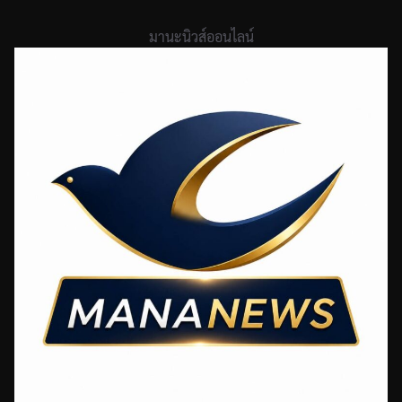
Skip
to
มานะนิวส์ออนไลน์
content