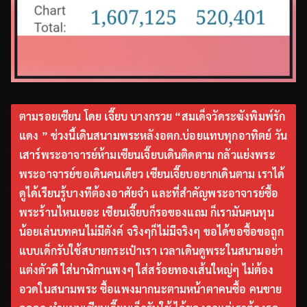
ตามรอยเซียน โดย เจี๊ยบ บางกรวย “สมเด็จวัดระฆังพิมพ์รัก
แดง ” ช่วงนี้เดินสนามพระหลังอตก.บ่อยแทบทุกอาทิตย์ วัน
เสาร์พระอาจารย์ห้ามเซียนเจี๊ยบเดินติดตาม กลัวแย่งพระ
พระอาจารย์ขอเดินคนเดียว เซียนเจี๊ยบอยากเดินตาม เราได้
ดูได้เรียนรู้บางทีต้องอาศัยจำ และที่สำคัญพระอาจารย์ซื้อ
พระร้านไหนเยอะ เซียนเจี๊ยบก็รอของแถม ก็เรามันคนทุน
น้อยเล่นบทคนไม่มีตังค์ จริงๆก็ไม่มีจริงๆ ขอได้ขอซื้อขอถูก
แบบเด็กรับใช้สบายกระเป๋าเรา เวลาเดินดูพระในสนามอย่า
แต่งตัวดี ใส่นาฬิกาแพงๆ ใส่สร้อยทองเส้นใหญ่ๆ ไม่ต้อง
อวดในสนามพระ ซื้อแพงมากนะตามหน้าตาคนซื้อ คนขาย