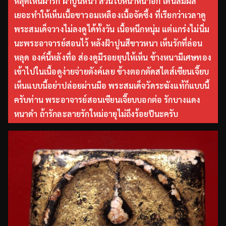
หลุดเห็นฝ้ารัก ฝ้าปูนหนา ส่วนใบหน้าหน้าอก โดนสัมผัส
เยอะทำให้เห็นเนื้อขาวอมเหลืองเนื้อจัดซึ้ง ที่เรียกว่าเวลาดู
พระสมเด็จวางไม่ลงดูได้ทั้งวัน เนื้อหนึกหนุ่ม แต่แกร่งไม่นิ่ม
นะพระอาจารย์สอนไว้ หลังฝ้าปูนสีขาวหนา เห็นรักที่ล่อน
หลุด องค์นี้หลังทื่อ ส่องดูมีรอยยุบให้เห็น ข้างหนามีเศษทอง
เข้าไปในเนื้อดูง่ายจ่ายตังค์เลย ข้างตอกตัดสไตส์เซียนเจี๊ยบ
เห็นแบบนี้อย่าปล่อยผ่านมือ พระสมเด็จวัดระฆังแท้ก็แบบนี้
ครับท่าน พระอาจารย์สอนเซียนเจี๊ยบบอกต่อ รักบางแดง
หนาดำ ถ้ารักละลายรักใหม่อายุไม่ถึงร้อยปีนะครับ