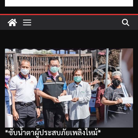
*ซับน้ำตาผู้ประสบภัยเพลิงไหม้*