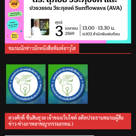
ชมรมนักข่าวนักหนังสือพิมพ์อาวุโส
ตวงศักดิ์ ชื่นสินธุวล เจ้าของเว็บไซค์ อดีตประธานชมรมผู้สื่อ
ข่าว-ช่างภาพอาชญากรรม(กทม.)