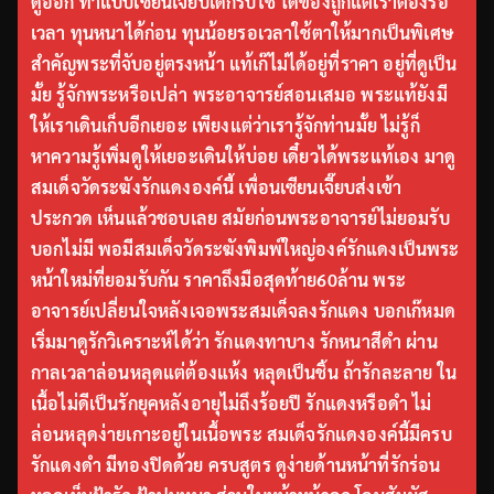
ดูออก ทำแบบเซียนเจี๊ยบเด็กรับใช้ ได้ของถูกแต่เราต้องรอ
เวลา ทุนหนาได้ก่อน ทุนน้อยรอเวลาใช้ตาให้มากเป็นพิเศษ
สำคัญพระที่จับอยู่ตรงหน้า แท้เก๊ไม่ได้อยู่ที่ราคา อยู่ที่ดูเป็น
มั้ย รู้จักพระหรือเปล่า พระอาจารย์สอนเสมอ พระแท้ยังมี
ให้เราเดินเก็บอีกเยอะ เพียงแต่ว่าเรารู้จักท่านมั้ย ไม่รู้ก็
หาความรู้เพิ่มดูให้เยอะเดินให้บ่อย เดี๋ยวได้พระแท้เอง มาดู
สมเด็จวัดระฆังรักแดงองค์นี้ เพื่อนเซียนเจี๊ยบส่งเข้า
ประกวด เห็นแล้วชอบเลย สมัยก่อนพระอาจารย์ไม่ยอมรับ
บอกไม่มี พอมีสมเด็จวัดระฆังพิมพ์ใหญ่องค์รักแดงเป็นพระ
หน้าใหม่ที่ยอมรับกัน ราคาถึงมือสุดท้าย60ล้าน พระ
อาจารย์เปลี่ยนใจหลังเจอพระสมเด็จลงรักแดง บอกเก๊หมด
เริ่มมาดูรักวิเคราะห์ได้ว่า รักแดงทาบาง รักหนาสีดำ ผ่าน
กาลเวลาล่อนหลุดแต่ต้องแห้ง หลุดเป็นชิ้น ถ้ารักละลาย ใน
เนื้อไม่ดีเป็นรักยุคหลังอายุไม่ถึงร้อยปี รักแดงหรือดำ ไม่
ล่อนหลุดง่ายเกาะอยู่ในเนื้อพระ สมเด็จรักแดงองค์นี้มีครบ
รักแดงดำ มีทองปิดด้วย ครบสูตร ดูง่ายด้านหน้าที่รักร่อน