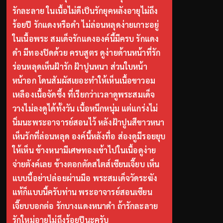
รักละลาย ในเนื้อไม่ดีเป็นรักยุคหลังอายุไม่ถึง
ร้อยปี รักแดงหรือดำ ไม่ล่อนหลุดง่ายเกาะอยู่
ในเนื้อพระ สมเด็จรักแดงองค์นี้มีครบ รักแดง
ดำ มีทองปิดด้วย ครบสูตร ดูง่ายด้านหน้าที่รัก
ร่อนหลุดเห็นฝ้ารัก ฝ้าปูนหนา ส่วนใบหน้า
หน้าอก โดนสัมผัสเยอะทำให้เห็นเนื้อขาวอม
เหลืองเนื้อจัดซึ้ง ที่เรียกว่าเวลาดูพระสมเด็จ
วางไม่ลงดูได้ทั้งวัน เนื้อหนึกหนุ่ม แต่แกร่งไม่
นิ่มนะพระอาจารย์สอนไว้ หลังฝ้าปูนสีขาวหนา
เห็นรักที่ล่อนหลุด องค์นี้หลังทื่อ ส่องดูมีรอยยุบ
ให้เห็น ข้างหนามีเศษทองเข้าไปในเนื้อดูง่าย
จ่ายตังค์เลย ข้างตอกตัดสไตส์เซียนเจี๊ยบ เห็น
แบบนี้อย่าปล่อยผ่านมือ พระสมเด็จวัดระฆัง
แท้ก็แบบนี้ครับท่าน พระอาจารย์สอนเซียน
เจี๊ยบบอกต่อ รักบางแดงหนาดำ ถ้ารักละลาย
รักใหม่อายุไม่ถึงร้อยปีนะครับ