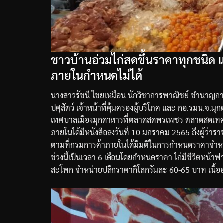
ชาวบ้านอ่วมไก่สดขึ้นราคาทุกชนิด
ภายในกำหนดไม่ได้
นางสาวรัชนี
ไชยเหมือน
นักวิชาการพาณิชย์
ชํานาญก
ปศุสัตว์
เจ้าหน้าที่คุ้มครองผู้บริโภค
และ
กอ
.
รมน
.
จ
.
มุก
เทศบาลเมืองมุกดาหารที่ตลาดสดพรเพชร
ตลาดสดเทศ
ภายใน
ได้มีหนังสือลงวันที่
10
มกราคม
2565
ถึงผู้ว่าร
ตามที่กรมการค้าภายในได้มีมติในการกำหนดราคาจำหน่าย
ช่วงนี้เป็นเวลา
6
เดือนโดยกำหนดราคา
ไก่มีชีวิตหน้า
สะโพก
จำหน่ายปลีกราคากิโลกรัมละ
60-65
บาท
เนื้