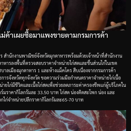
 แม่ค้าเผยซื้อมาแพงขายตามกรมการค้า
าร
สำนักงานพาณิชย์จังหวัดมุกดาหาร
พร้อมด้วยเจ้าหน้าที่สำนักงาน
ดาหาร
ลงพื้นที่ตรวจสอบราคาจำหน่ายไก่สดและชิ้นส่วนไก่ในเขต
บาลเมืองมุกดาหาร
1
และห้างแม็คโคร
สืบเนื่องจากกรมการค้า
าชการจังหวัดทุกจังหวัด
ขอความร่วมมือกำหนดราคาจำหน่ายไก่เนื้อ
ไก่มีชีวิตและเนื้อไก่สดเพื่อช่วยลดภาระค่าครองชีพแก่ผู้บริโภคใน
ฟาร์มราคากิโลกรัมละ
33.50
บาท
ไก่สด
น่องติดสะโพก
น่อง
และ
ออกไก่จำหน่ายปลีกราคากิโลกรัมละ
65-70
บาท