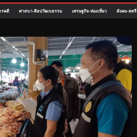
รคดี
ศาสนา-ศิลปวัฒนธรรม
เศรษฐกิจ-ท่องเที่ยว
สังคม-สตร