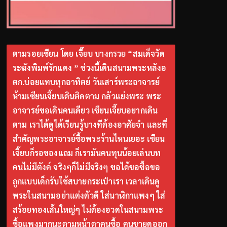
ตามรอยเซียน โดย เจี๊ยบ บางกรวย “สมเด็จวัด
ระฆังพิมพ์รักแดง ” ช่วงนี้เดินสนามพระหลังอ
ตก.บ่อยแทบทุกอาทิตย์ วันเสาร์พระอาจารย์
ห้ามเซียนเจี๊ยบเดินติดตาม กลัวแย่งพระ พระ
อาจารย์ขอเดินคนเดียว เซียนเจี๊ยบอยากเดิน
ตาม เราได้ดูได้เรียนรู้บางทีต้องอาศัยจำ และที่
สำคัญพระอาจารย์ซื้อพระร้านไหนเยอะ เซียน
เจี๊ยบก็รอของแถม ก็เรามันคนทุนน้อยเล่นบท
คนไม่มีตังค์ จริงๆก็ไม่มีจริงๆ ขอได้ขอซื้อขอ
ถูกแบบเด็กรับใช้สบายกระเป๋าเรา เวลาเดินดู
พระในสนามอย่าแต่งตัวดี ใส่นาฬิกาแพงๆ ใส่
สร้อยทองเส้นใหญ่ๆ ไม่ต้องอวดในสนามพระ
ซื้อแพงมากนะตามหน้าตาคนซื้อ คนขายดูออก