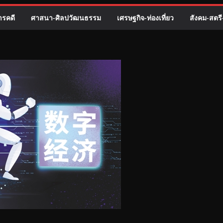
รคดี
ศาสนา-ศิลปวัฒนธรรม
เศรษฐกิจ-ท่องเที่ยว
สังคม-สตร