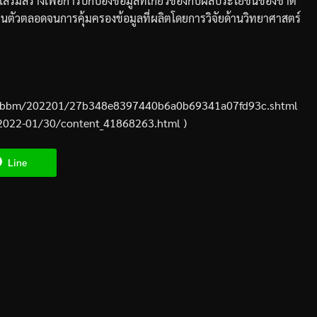
เสริมสร้างเพื่อการปกป้องข้อมูลที่เกี่ยวข้องกับผลประโยชน์ของชาติ
วนตัว
ตลอดจนการคุ้มครองข้อมูลที่ผลิตโดยการวิจัยด้านวิทยาศาสตร์
/kjrbbm/202201/27b348e8397440b6a0b69341a07fd93c.shtml
/2022-01/30/content_41868263.html )
Line