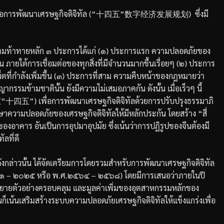
ื่อการพัฒนาเศรษฐกิจดิจิทัล
(“
十四五
”
数字经济发展规划
)
ซึ่งมี
วามท้าทายหลัก
๓
ประการได้แก่
(
๑
)
ประการแรก
ความปลอดภัยของ
้น
ภายใต้การเชื่อมต่อของทุกสิ่งที่มีจำนวนมากขึ้นเรื่อยๆ
(
๒
)
ประการ
่กำลังเพิ่มขึ้น
(
๓
)
ประการที่สาม
ความคืบหน้าของกฎหมายว่า
ากรรมข้ามชาตินั้น
ยังมีความไม่เสมอภาคกัน
ดังนั้น
เมื่อเร็วๆ
นี้
(“
十四五
”)
เพื่อการพัฒนาเศรษฐกิจดิจิทัลด้วยการปรับปรุงธรรมาภิ
กษาความปลอดภัยของเศรษฐกิจดิจิทัลให้มีหลักประกัน
โดยสร้าง
“
สี่
ักของอาคาร
อันเป็นการอุปมาอุปมัย
ซึ่งเน้นว่าการปฏิรูปของจีนต้องมี
ลที่ดี
กล่าวนั้น
ได้จัดเตรียมการโดยรวมสำหรับการพัฒนาเศรษฐกิจดิจิทัล
๑
–
๒๐๒๕
หรือ
พ
.
ศ
.
๒๕๖๔
–
๒๕๖๘
)
โดยมีการเสนอว่าภายในปี
รขยายตัวอย่างครอบคลุม
และมูลค่าเพิ่มของอุตสาหกรรมหลักของ
ก็เน้นเสริมสร้างระบบความปลอดภัยเศรษฐกิจดิจิทัลให้แข็งแกร่งเพื่อ