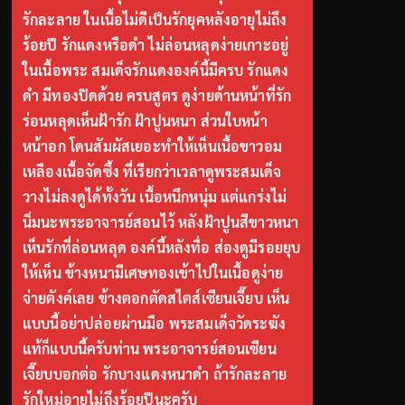
รักละลาย ในเนื้อไม่ดีเป็นรักยุคหลังอายุไม่ถึง
ร้อยปี รักแดงหรือดำ ไม่ล่อนหลุดง่ายเกาะอยู่
ในเนื้อพระ สมเด็จรักแดงองค์นี้มีครบ รักแดง
ดำ มีทองปิดด้วย ครบสูตร ดูง่ายด้านหน้าที่รัก
ร่อนหลุดเห็นฝ้ารัก ฝ้าปูนหนา ส่วนใบหน้า
หน้าอก โดนสัมผัสเยอะทำให้เห็นเนื้อขาวอม
เหลืองเนื้อจัดซึ้ง ที่เรียกว่าเวลาดูพระสมเด็จ
วางไม่ลงดูได้ทั้งวัน เนื้อหนึกหนุ่ม แต่แกร่งไม่
นิ่มนะพระอาจารย์สอนไว้ หลังฝ้าปูนสีขาวหนา
เห็นรักที่ล่อนหลุด องค์นี้หลังทื่อ ส่องดูมีรอยยุบ
ให้เห็น ข้างหนามีเศษทองเข้าไปในเนื้อดูง่าย
จ่ายตังค์เลย ข้างตอกตัดสไตส์เซียนเจี๊ยบ เห็น
แบบนี้อย่าปล่อยผ่านมือ พระสมเด็จวัดระฆัง
แท้ก็แบบนี้ครับท่าน พระอาจารย์สอนเซียน
เจี๊ยบบอกต่อ รักบางแดงหนาดำ ถ้ารักละลาย
รักใหม่อายุไม่ถึงร้อยปีนะครับ