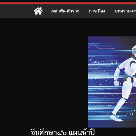
เหล่าทัพ-ตำรวจ
การเมือง
บทความ-สา
จีนศึกษา๔๖ แผนห้าปี