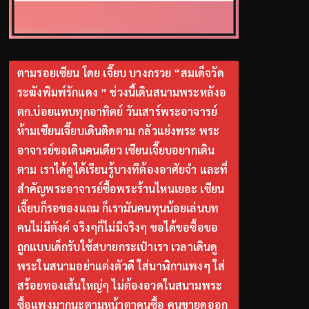
ตามรอยเซียน โดย เจี๊ยบ บางกรวย “สมเด็จวัด
ระฆังพิมพ์รักแดง ” ช่วงนี้เดินสนามพระหลังอ
ตก.บ่อยแทบทุกอาทิตย์ วันเสาร์พระอาจารย์
ห้ามเซียนเจี๊ยบเดินติดตาม กลัวแย่งพระ พระ
อาจารย์ขอเดินคนเดียว เซียนเจี๊ยบอยากเดิน
ตาม เราได้ดูได้เรียนรู้บางทีต้องอาศัยจำ และที่
สำคัญพระอาจารย์ซื้อพระร้านไหนเยอะ เซียน
เจี๊ยบก็รอของแถม ก็เรามันคนทุนน้อยเล่นบท
คนไม่มีตังค์ จริงๆก็ไม่มีจริงๆ ขอได้ขอซื้อขอ
ถูกแบบเด็กรับใช้สบายกระเป๋าเรา เวลาเดินดู
พระในสนามอย่าแต่งตัวดี ใส่นาฬิกาแพงๆ ใส่
สร้อยทองเส้นใหญ่ๆ ไม่ต้องอวดในสนามพระ
ซื้อแพงมากนะตามหน้าตาคนซื้อ คนขายดูออก