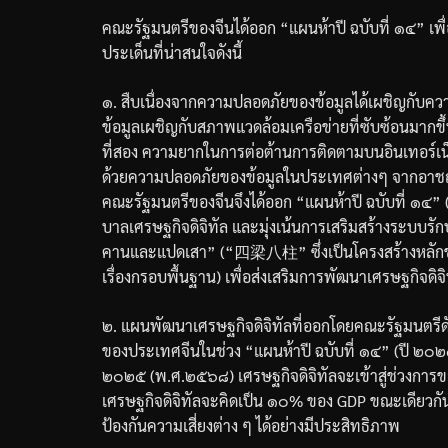
คณะรัฐมนตรีของจีนได้ออก
“
แผนห้าปี
ฉบับที่
๑๔
”
เพ
ประเด็นที่น่าสนใจดังนี้
๑
.
สืบเนื่องจากความปลอดภัยของข้อมูลได้เผชิญกับค
ข้อมูลเผชิญกับสภาพแวดล้อมเครือข่ายที่ซับซ้อนมากขึ
ที่สอง
ความยากในการต่อต้านการติดตามบนอินเทอร์เน็ตที
ด้วยความปลอดภัยของข้อมูลในประเทศต่างๆ
จากอาชญ
คณะรัฐมนตรีของจีนจึงได้ออก
“
แผนห้าปี
ฉบับที่
๑๔
” 
บาลเศรษฐกิจดิจิทัล
และมุ่งเน้นการเสริมสร้างระบบรั
คานและแปดเสา
” (“
四梁八柱
”
ซึ่งเป็นโครงสร้างหล
เรื่องกรอบพื้นฐาน
)
เพื่อส่งเสริมการพัฒนาเศรษฐกิจดิจิทั
๒
.
แผนพัฒนาเศรษฐกิจดิจิทัลที่ออกโดยคณะรัฐมนตรีดัง
ของประเทศจีนในช่วง
“
แผนห้าปี
ฉบับที่
๑๔
” (
ปี
๒๐๒
๒๐๒๕
(
พ
.
ศ
.
๒๕๖๘
)
เศรษฐกิจดิจิทัลจะเข้าสู่ช่วงกา
เศรษฐกิจดิจิทัลจะคิดเป็น
๑๐
%
ของ
GDP
ขณะเดียวกัน
ป้องกันความเสี่ยงต่าง
ๆ
ได้อย่างมีประสิทธิภาพ