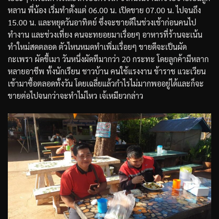
หลาน
พี่น้อง
เริ่มทำตั้งแต่
06.00
น
.
เปิดขาย
07.00
น
.
ไปจนถึง
15.00
น
.
และหยุดวันอาทิตย์
ซึ่งจะขายดีในช่วงเช้าก่อนคนไป
ทำงาน
และช่วงเที่ยง
คนจะทยอยมาเรื่อยๆ
อาหารที่ร้านจะเน้น
ทำใหม่สดตลอด
ตัวไหนหมดทำเพิ่มเรื่อยๆ
ขายดีจะเป็นผัด
กะเพรา
ผัดขี้เมา
วันหนึ่งผัดทีมากว่า
20
กระทะ
โดยลูกค้ามีหลาก
หลายอาชีพ
ทั้งนักเรียน
ชาวบ้าน
คนใช้แรงงาน
ข้าราช
แวะเวียน
เข้ามาซื้อตลอดทั้งวัน
โดยเฉลี่ยแล้วกำไรไม่มากพออยู่ได้และก็จะ
ขายต่อไปจนกว่าจะทำไม่ไหว
เจ้เหมียวกล่าว