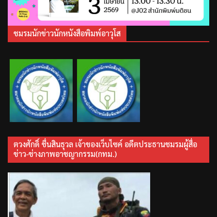
ชมรมนักข่าวนักหนังสือพิมพ์อาวุโส
ตวงศักดิ์ ชื่นสินธุวล เจ้าของเว็บไซค์ อดีตประธานชมรมผู้สื่อ
ข่าว-ช่างภาพอาชญากรรม(กทม.)