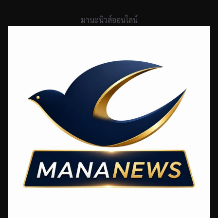
Skip
to
มานะนิวส์ออนไลน์
content