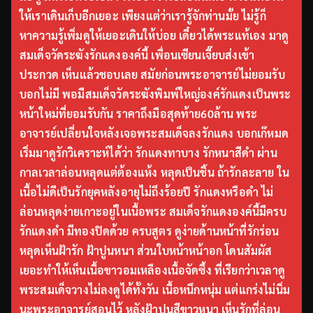
ให้เราเดินเก็บอีกเยอะ เพียงแต่ว่าเรารู้จักท่านมั้ย ไม่รู้ก็
หาความรู้เพิ่มดูให้เยอะเดินให้บ่อย เดี๋ยวได้พระแท้เอง มาดู
สมเด็จวัดระฆังรักแดงองค์นี้ เพื่อนเซียนเจี๊ยบส่งเข้า
ประกวด เห็นแล้วชอบเลย สมัยก่อนพระอาจารย์ไม่ยอมรับ
บอกไม่มี พอมีสมเด็จวัดระฆังพิมพ์ใหญ่องค์รักแดงเป็นพระ
หน้าใหม่ที่ยอมรับกัน ราคาถึงมือสุดท้าย60ล้าน พระ
อาจารย์เปลี่ยนใจหลังเจอพระสมเด็จลงรักแดง บอกเก๊หมด
เริ่มมาดูรักวิเคราะห์ได้ว่า รักแดงทาบาง รักหนาสีดำ ผ่าน
กาลเวลาล่อนหลุดแต่ต้องแห้ง หลุดเป็นชิ้น ถ้ารักละลาย ใน
เนื้อไม่ดีเป็นรักยุคหลังอายุไม่ถึงร้อยปี รักแดงหรือดำ ไม่
ล่อนหลุดง่ายเกาะอยู่ในเนื้อพระ สมเด็จรักแดงองค์นี้มีครบ
รักแดงดำ มีทองปิดด้วย ครบสูตร ดูง่ายด้านหน้าที่รักร่อน
หลุดเห็นฝ้ารัก ฝ้าปูนหนา ส่วนใบหน้าหน้าอก โดนสัมผัส
เยอะทำให้เห็นเนื้อขาวอมเหลืองเนื้อจัดซึ้ง ที่เรียกว่าเวลาดู
พระสมเด็จวางไม่ลงดูได้ทั้งวัน เนื้อหนึกหนุ่ม แต่แกร่งไม่นิ่ม
นะพระอาจารย์สอนไว้ หลังฝ้าปูนสีขาวหนา เห็นรักที่ล่อน