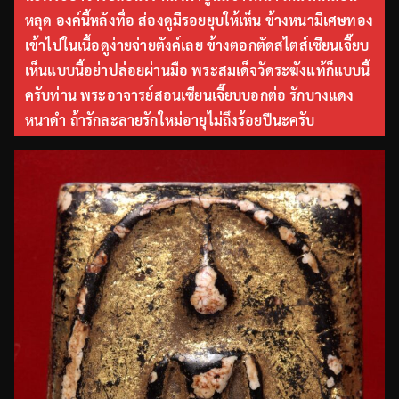
หลุด องค์นี้หลังทื่อ ส่องดูมีรอยยุบให้เห็น ข้างหนามีเศษทอง
เข้าไปในเนื้อดูง่ายจ่ายตังค์เลย ข้างตอกตัดสไตส์เซียนเจี๊ยบ
เห็นแบบนี้อย่าปล่อยผ่านมือ พระสมเด็จวัดระฆังแท้ก็แบบนี้
ครับท่าน พระอาจารย์สอนเซียนเจี๊ยบบอกต่อ รักบางแดง
หนาดำ ถ้ารักละลายรักใหม่อายุไม่ถึงร้อยปีนะครับ