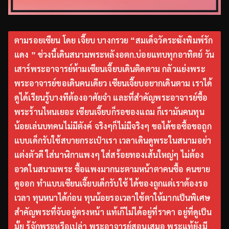
ตามรอยเซียน โดย เจี๊ยบ บางกรวย “สมเด็จวัดระฆังพิมพ์รัก
แดง ” ช่วงนี้เดินสนามพระหลังอตก.บ่อยแทบทุกอาทิตย์ วัน
เสาร์พระอาจารย์ห้ามเซียนเจี๊ยบเดินติดตาม กลัวแย่งพระ
พระอาจารย์ขอเดินคนเดียว เซียนเจี๊ยบอยากเดินตาม เราได้
ดูได้เรียนรู้บางทีต้องอาศัยจำ และที่สำคัญพระอาจารย์ซื้อ
พระร้านไหนเยอะ เซียนเจี๊ยบก็รอของแถม ก็เรามันคนทุน
น้อยเล่นบทคนไม่มีตังค์ จริงๆก็ไม่มีจริงๆ ขอได้ขอซื้อขอถูก
แบบเด็กรับใช้สบายกระเป๋าเรา เวลาเดินดูพระในสนามอย่า
แต่งตัวดี ใส่นาฬิกาแพงๆ ใส่สร้อยทองเส้นใหญ่ๆ ไม่ต้อง
อวดในสนามพระ ซื้อแพงมากนะตามหน้าตาคนซื้อ คนขาย
ดูออก ทำแบบเซียนเจี๊ยบเด็กรับใช้ ได้ของถูกแต่เราต้องรอ
เวลา ทุนหนาได้ก่อน ทุนน้อยรอเวลาใช้ตาให้มากเป็นพิเศษ
สำคัญพระที่จับอยู่ตรงหน้า แท้เก๊ไม่ได้อยู่ที่ราคา อยู่ที่ดูเป็น
มั้ย รู้จักพระหรือเปล่า พระอาจารย์สอนเสมอ พระแท้ยังมี