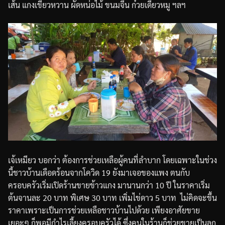
เส้น
แกงเขียวหวาน
ผัดหน่อไม้
ขนมจีน
ก๋วยเดี๋ยวหมู
ฯลฯ
เจ้เหมียว
บอกว่า
ต้องการช่วยเหลือผู้คนที่ลำบาก
โดยเฉพาะในช่วง
นี้ชาวบ้านเดือดร้อนจากโควิด
19
ยังมาเจอของแพง
ตนกับ
ครอบครัวเริ่มเปิดร้านขายข้าวแกง
มานานกว่า
10
ปี
ในราคาเริ่ม
ต้นจานละ
20
บาท
พิเศษ
30
บาท
เพิ่มไข่ดาว
5
บาท
ไม่คิดจะขึ้น
ราคาเพราะเป็นการช่วยเหลือชาวบ้านไปด้วย
เพียงอาศัยขาย
เยอะๆ
ก็พอมีกำไรเลี้ยงครอบครัวได้
ซึ่งคนในร้านก็ช่วยขายเป็นลูก