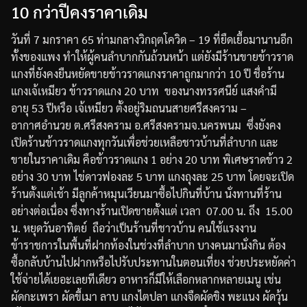
10 กว่าปีคงราคาเดิม
วันที่
7
มกราคา
65
ท่ามกลางวิกฤตโควิด
– 19
ที่ยืดเยื้อมานานอีก
ทั้งของแพง
ทำให้ผู้คนลำบากกันถ้วนหน้า
แต่ยังมีร้านขายข้าวราด
แกงที่ยังคงยืนหยัดขายข้าวราดแกงราคาถูกมากว่า
10
ปี
ชื่อร้าน
แกงเจ้เหมียว
ข้าวราดแกง
20
บาท
ของนางทรรศนีย์
แสงคำมี
อายุ
53
ปี
หรือ
เจ้เหมียว
ตั้งอยู่ริมถนนสายศรีสงคราม
–
อากาศอำนวย
ต
.
ศรีสงคราม
อ
.
ศรีสงคราม
จ
.
นครพนม
ซึ่งยังคง
เปิดร้านข้าวราดแกงทุกวันเพื่อช่วยเหลือชาวบ้านที่ลำบาก
และ
ขายในราคาเดิม
คือข้าวราดแกง
1
อย่าง
20
บาท
พิเศษราดข้าว
2
อย่าง
30
บาท
ไข่ดาวฟองละ
5
บาท
แกงถุงละ
25
บาท
โดยจะเปิด
ร้านตั้งแต่เช้า
มีลูกค้าหมุนเวียนมาซื้อไปกินที่บ้าน
นั่งทานที่ร้าน
อย่างต่อเนื่อง
ซึ่งทางร้านเปิดขายตั้งแต่
เวลา
07.00
น
.
ถึง
15.00
น
.
หยุดวันอาทิตย์
ถือว่าเป็นร้านที่ชาวบ้าน
คนใช้แรงงาน
ข้าราชการในพื้นที่ฝากท้องในช่วงที่ลำบาก
บางคนมานั่งกิน
ต้อง
ซื้อกลับบ้านไปฝากหรือไปรับประทานในตอนเที่ยง
ช่วยประหยัดค่า
ใช้จ่ายได้เยอะเลยทีเดียว
อาหารก็มีให้เลือกหลากหลายเมนู
เช่น
ผัดกะเพรา
ผัดขี้เมา
ลาบ
แกงไตปลา
แกงจืด
ผัดขิง
พะแนง
ผัดวุ้น